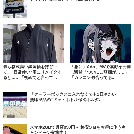
最も格式高い黒留袖をほどい
「急に」Ado、MVで素顔を公開
て、“日常使い”用にリメイクす
し騒然「ついにご尊顔が……」
ると……「初めてと言って...
「カラコン似合ってる...
「クーラーボックスに入れなくても1日冷たい」
無印良品の“ペットボトル保冷ホルダ...
スマホ2GBで月額850円～ 格安SIMをお得に使うキ
ャンペーン実施中！