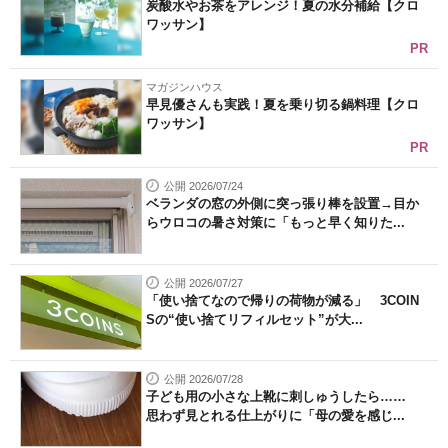
炭酸水やお茶をアレンジ！夏の水分補給【クロ
ワッサン】
PR
マガジンハウス
早見優さんも実践！夏を乗り切る鍋料理【クロ
ワッサン】
PR
公開 2026/07/24
ベランダの窓の外側に突っ張り棒を設置→目か
らウロコの暑さ対策に「もっと早く知りた...
公開 2026/07/27
「使い捨てなので帰りの荷物が減る」 3COIN
Sの“使い捨てリフィルセット”が大...
公開 2026/07/28
子ども用の小さな上靴に刺しゅうしたら……
思わず見とれる仕上がりに「母の愛を感じ...