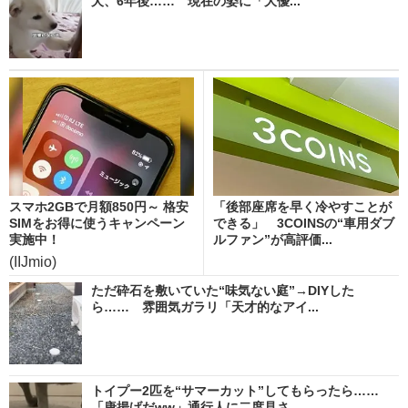
犬、6年後…… 現在の姿に「大優...
スマホ2GBで月額850円～ 格安
「後部座席を早く冷やすことが
SIMをお得に使うキャンペーン
できる」 3COINSの“車用ダブ
実施中！
ルファン”が高評価...
(IIJmio)
ただ砕石を敷いていた“味気ない庭”→DIYした
ら…… 雰囲気ガラリ「天才的なアイ...
トイプー2匹を“サマーカット”してもらったら……
「唐揚げだww」通行人に二度見さ...