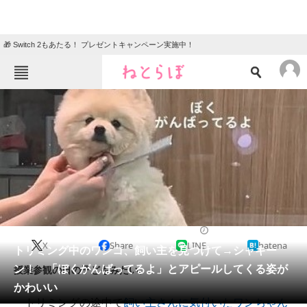
🎁 Switch 2もあたる！ プレゼントキャンペーン実施中！
ねとらぼメニュー
TOP
ニュース
エンタメ
クイズ
グルメ
地域
住まい
教育・育児
動物
リサーチ
2022/02/19 20:00（公開）
X
Share
LINE
hatena
会員記事
トリミング中のワンコ、飼い主を見つけて→シャキー
ン！ 「ぼくがんばってるよ」とアピールしてくる姿が
授業参観の日の子どもみたい。
メディア
かわいい
トリミングの途中で
飼い主さんに気付いたワンちゃん
注目記事を集めた総合ページ