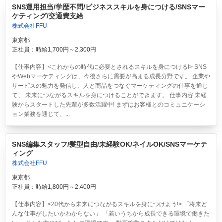
SNS運用担当/学歴不問/ビジネススキルを身につける/SNSマー
ケティング/交通費支給
株式会社FFU
東京都
正社員：時給1,700円～2,300円
【仕事内容】<これからの時代に必要とされるスキルを身につける!> SNS
やWebマーケティングは、今後さらに需要が高まる成長分野です。 企業や
サービスの魅力を発信し、人と商品をつなぐマーケティングの仕事を通じ
て、 未来につながるスキルを身につけることができます。 仕事内容 未経
験からスタートした先輩が多数活躍中! まずはお客様とのコミュニケーシ
ョン業務を通じて、...
SNS編集スタッフ/髪型自由/未経験OK/ネイルOK/SNSマーケテ
ィング
株式会社FFU
東京都
正社員：時給1,800円～2,400円
【仕事内容】<20代から未来につながるスキルを身につけよう!> 「将来ど
んな仕事がしたいかわからない」 「若いうちから成長できる環境で働きた