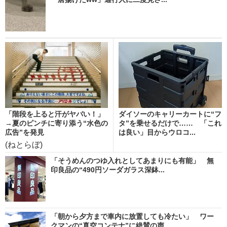
「階段を上ると汗がヤバい！」
ダイソーのキャリーカートに“フ
→夏のピンチに寄り添う“水色の
タ”を乗せるだけで…… 「これ
広告”を発見
は良い」目からウロコ...
(ねとらぼ)
「そうめんのつゆ入れとしてあまりにも有能」 無
印良品の“490円ソーダガラス深鉢...
「朝から夕方まで車内に放置しても冷たい」 ワー
クマンの“真空コンテナ”に絶賛の声...