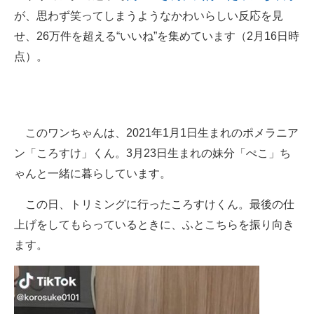
が、思わず笑ってしまうようなかわいらしい反応を見
ITの今と未来を見通す
せ、26万件を超える“いいね”を集めています（2月16日時
点）。
スマホと通信の最新トレンド
進化するPCとデバイスの未来
好きが集まる 比べて選べる
このワンちゃんは、2021年1月1日生まれのポメラニア
ビジネスと働き方のヒント
ン「ころすけ」くん。3月23日生まれの妹分「ぺこ」ち
ゃんと一緒に暮らしています。
AI活用のいまが分かる
この日、トリミングに行ったころすけくん。最後の仕
企業ITのトレンドを詳説
上げをしてもらっているときに、ふとこちらを振り向き
経営リーダーのコミュニティ
ます。
マーケ×ITの今がよく分かる
ITエンジニア向け専門サイト