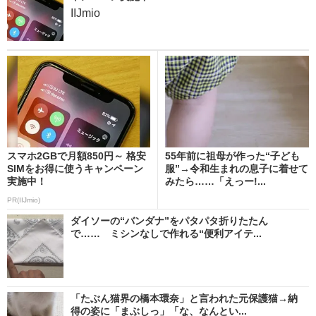
IIJmio
スマホ2GBで月額850円～ 格安
55年前に祖母が作った“子ども
SIMをお得に使うキャンペーン
服”→令和生まれの息子に着せて
実施中！
みたら……「えっー!...
PR(IIJmio)
ダイソーの“バンダナ”をパタパタ折りたたん
で…… ミシンなしで作れる“便利アイテ...
「たぶん猫界の橋本環奈」と言われた元保護猫→納
得の姿に「まぶしっ」「な、なんとい...