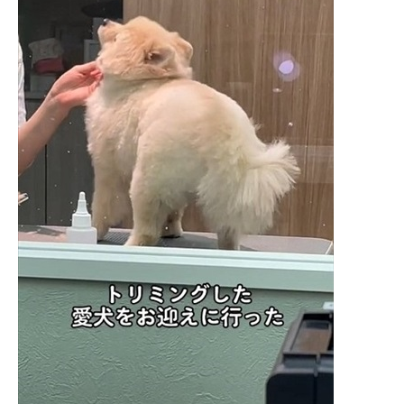
企業向けIT製品の総合サイト
IT製品の技術・比較・事例
製造業のIT導入・活用を支援
モノづくり技術者専門サイト
エレクトロニクス専門サイト
電子設計の基本と応用
エネルギーの専門メディア
建設×テクノロジーの最前線
ちょっと気になるネットの話題