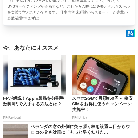
い」 そんな方にぴったりの環境です。 動画編集スキルだけではなく、
SNSマーケティングや企画力など、これからの時代に必要とされるスキル
を実践で学ぶことができます。 仕事内容 未経験からスタートした先輩が
多数活躍中! まずは...
今、あなたにオススメ
FPが解説！Apple製品を分割手
スマホ2GBで月額850円～ 格安
数料0円で入手する方法とは？
SIMをお得に使うキャンペーン
実施中！
PR(Fav-Log)
PR(IIJmio)
ベランダの窓の外側に突っ張り棒を設置→目からウ
ロコの暑さ対策に「もっと早く知りた...