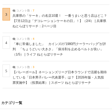
コメント数：
7
3
兵庫県の「ケーキ」の名店10選！ 一番うまいと思う店はどこ？
【7月12日は「デコレーションケーキの日」！】（2/4） | 兵庫県
ねとらぼリサーチ：2ページ目
コメント数：
4
4
「車に常備しました」 カインズの“1980円クーラーバッグ”が評
判 「ちょうどいい大きさ」「保冷剤を止めるベルトが良い」
（1/5） | ライフ ねとらぼリサーチ
コメント数：
3
5
【バレーボール】ネーションズリーグ日本ラウンドで活躍を期待
している「日本男子バレー代表選手」は？【2026年版・人気投
票実施中】（投票結果） | スポーツ ねとらぼリサーチ
カテゴリ一覧