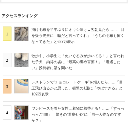
アクセスランキング
掛け毛布を半年ぶりにオキシ漬け→翌朝見たら…… 目
1
を疑う光景に「嘘だと言ってくれ」「うちの毛布も怖く
なってきた」と627万表示
散歩中、小学生に「ぬいぐるみが歩いてる！」と言われ
2
た子犬 納得の姿に「最高の褒め言葉！」「遭遇した
い」投稿者に話を聞いた
レストランで“チョコレートケーキ”を頼んだら……「目
3
玉飛び出るかと思った」衝撃の1皿に「やばすぎる」と
109万表示
ワンピースを着た女性→着物に着替えると……「すっっ
4
っっご!!!!!」 驚きの“着痩せ姿”に「同一人物なのです
か？」