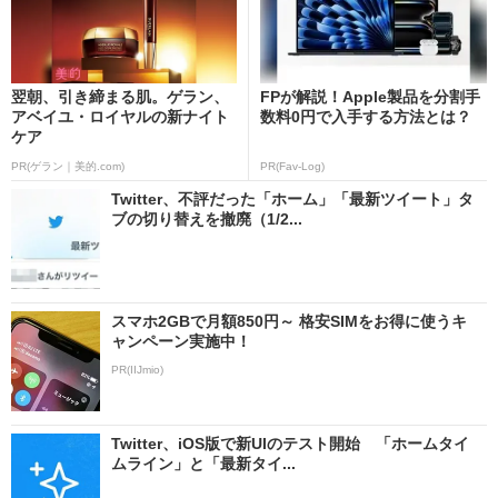
翌朝、引き締まる肌。ゲラン、
FPが解説！Apple製品を分割手
アベイユ・ロイヤルの新ナイト
数料0円で入手する方法とは？
ケア
PR(ゲラン｜美的.com)
PR(Fav-Log)
Twitter、不評だった「ホーム」「最新ツイート」タ
ブの切り替えを撤廃（1/2...
スマホ2GBで月額850円～ 格安SIMをお得に使うキ
ャンペーン実施中！
PR(IIJmio)
Twitter、iOS版で新UIのテスト開始 「ホームタイ
ムライン」と「最新タイ...