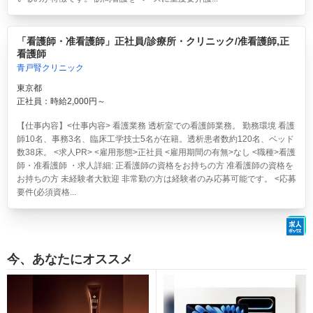
「看護師・准看護師」正社員/診療所・クリニック/准看護師,正
看護師
青戸腎クリニック
東京都
正社員：時給2,000円～
【仕事内容】<仕事内容> 看護業務 透析室での看護師業務。 勤務環境 看護
師10名、事務3名、臨床工学技士5名が在籍。透析患者数約120名、ベッド
数38床。 <求人PR> <雇用形態>正社員 <雇用期間の有無>なし <職種>看護
師・准看護師 ・求人詳細: 正看護師の資格をお持ちの方 准看護師の資格を
お持ちの方 未経験者大歓迎 非常勤の方は経験者のみ応募可能です。 <応募
要件(必須資格...
今、あなたにオススメ