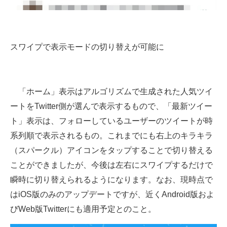
企業向けIT製品の総合サイト
IT製品の技術・比較・事例
スワイプで表示モードの切り替えが可能に
製造業のIT導入・活用を支援
モノづくり技術者専門サイト
「ホーム」表示はアルゴリズムで生成された人気ツイ
エレクトロニクス専門サイト
ートをTwitter側が選んで表示するもので、「最新ツイー
ト」表示は、フォローしているユーザーのツイートが時
電子設計の基本と応用
系列順で表示されるもの。これまでにも右上のキラキラ
エネルギーの専門メディア
（スパークル）アイコンをタップすることで切り替える
ことができましたが、今後は左右にスワイプするだけで
建設×テクノロジーの最前線
瞬時に切り替えられるようになります。なお、現時点で
ちょっと気になるネットの話題
はiOS版のみのアップデートですが、近くAndroid版およ
びWeb版Twitterにも適用予定とのこと。