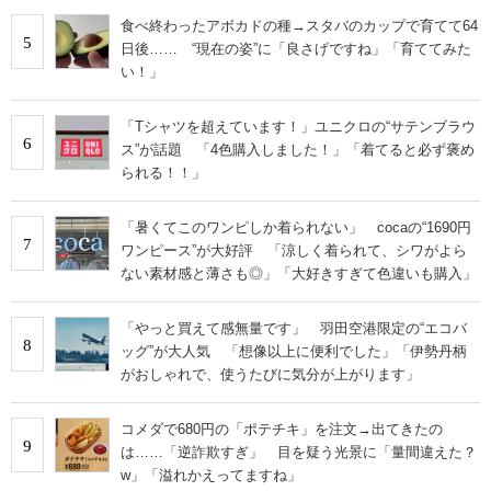
食べ終わったアボカドの種→スタバのカップで育てて64
5
日後…… “現在の姿”に「良さげですね」「育ててみた
い！」
「Tシャツを超えています！」ユニクロの“サテンブラウ
6
ス”が話題 「4色購入しました！」「着てると必ず褒め
られる！！」
「暑くてこのワンピしか着られない」 cocaの“1690円
7
ワンピース”が大好評 「涼しく着られて、シワがよら
ない素材感と薄さも◎」「大好きすぎて色違いも購入」
「やっと買えて感無量です」 羽田空港限定の“エコバ
8
ッグ”が大人気 「想像以上に便利でした」「伊勢丹柄
がおしゃれで、使うたびに気分が上がります」
コメダで680円の「ポテチキ」を注文→出てきたの
9
は……「逆詐欺すぎ」 目を疑う光景に「量間違えた？
w」「溢れかえってますね」