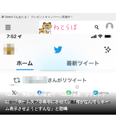
🎁 Switch 2もあたる！ プレゼントキャンペーン実施中！
ねとらぼメニュー
TOP
ニュース
エンタメ
クイズ
グルメ
地域
住まい
教育・育児
動物
リサーチ
2022/03/11 10:52（公開）
X
Share
LINE
hatena
会員記事
Twitter、突然の表示変更で「Twitter改悪」がトレンド
に 「ホームタブ非表示にさせて」「何がなんでもホー
「ホーム」表示が標準になったことで「最新ツイート」派にとっ
メディア
ム表示させようとすんな」と悲鳴
ては不便なった側面も。
注目記事を集めた総合ページ