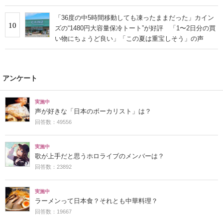
「36度の中5時間移動しても凍ったままだった」カイン
10
ズの“1480円大容量保冷トート”が好評 「1〜2日分の買
い物にちょうど良い」「この夏は重宝しそう」の声
アンケート
実施中
声が好きな「日本のボーカリスト」は？
回答数：49556
実施中
歌が上手だと思うホロライブのメンバーは？
回答数：23892
実施中
ラーメンって日本食？それとも中華料理？
回答数：19667