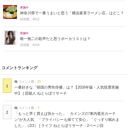
実施中
神奈川県で一番うまいと思う「横浜家系ラーメン店」はどこ？
回答数：8512
実施中
唯一無二の歌声だと思うボーカリストは？
回答数：8129
コメントランキング
コメント数：
21
1
一番好きな「韓国の男性俳優」は？【2026年版・人気投票実施
中】 | 芸能人 ねとらぼリサーチ
コメント数：
7
2
「もっと早く買えば良かった」 カインズの“車内遮光カーテ
ン”が大人気 「プライバシーも保てて安心」「ぐっすり眠れま
した」（2/2） | ライフ ねとらぼリサーチ：2ページ目