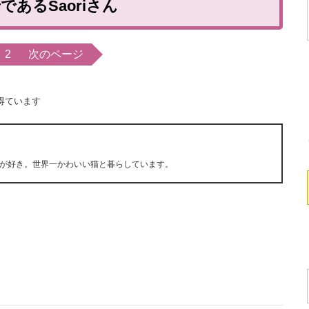
であるSaoriさん
2
次のページ
得ています
が好き。世界一かわいい猫と暮らしています。