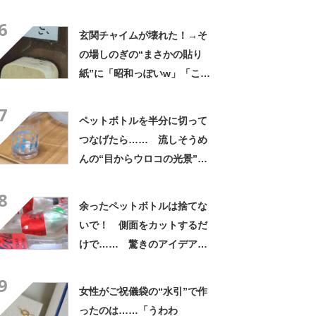
と思わないのかな」「呆れる
6
わ」 2500円での出品も
玄関チャイムが壊れた！→そ
の場しのぎの“まさかの貼り
紙”に「昭和っぽいw」「こん
なん貼ったら連呼やで」
7
ペットボトルを半分に切って
つなげたら…… 流しそうめ
んの“目からウロコの光景”に
「えっ!? 天才すぎて」「夏
8
休みに絶対やる」
余ったペットボトルは捨てな
いで！ 側面をカットするだ
けで…… 驚きのアイデアに
「すてきなアイデア！」「目
9
からウロコの発想」【海外】
女性がご祝儀袋の“水引”で作
ったのは……「うわわ