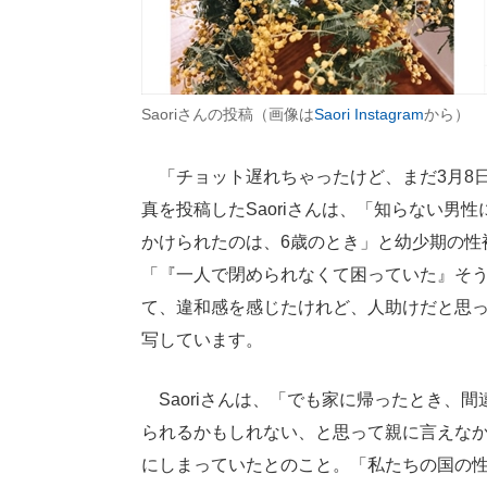
Saoriさんの投稿（画像は
Saori Instagram
から）
「チョット遅れちゃったけど、まだ3月8
真を投稿したSaoriさんは、「知らない男
かけられたのは、6歳のとき」と幼少期の性
「『一人で閉められなくて困っていた』そ
て、違和感を感じたけれど、人助けだと思
写しています。
Saoriさんは、「でも家に帰ったとき、
られるかもしれない、と思って親に言えな
にしまっていたとのこと。「私たちの国の