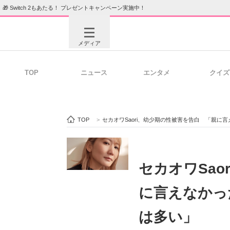
🎁 Switch 2もあたる！ プレゼントキャンペーン実施中！
メディア
TOP
ニュース
エンタメ
クイズ
注目記事を集めた総合ページ
ITの今
TOP
>
セカオワSaori、幼少期の性被害を告白 「親に
ビジネスと働き方のヒント
AI活用
セカオワSao
に言えなかっ
ITエンジニア向け専門サイト
企業向けI
は多い」