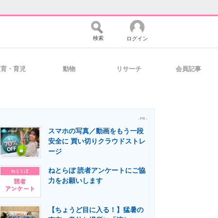
検索
ログイン
教育・育児
動物
リサーチ
会員記事
バイスの未来
好きが集まる 比べて選べる
- PR -
スマホの写真／動画をもう一段
コミュニティ
マーケ×ITの今がよく分かる
安全に 買い切りクラウドストレ
ージ
ねとらぼ 読者アンケートにご協
・活用を支援
力をお願いします
【ちょうど目に入る！】猛暑の