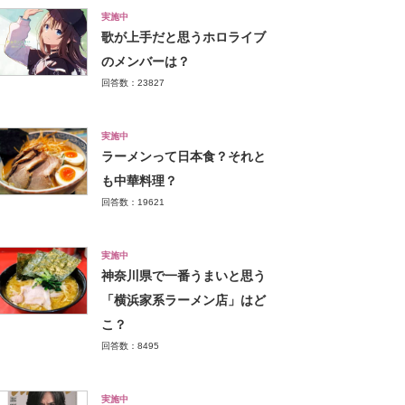
実施中
歌が上手だと思うホロライブ
のメンバーは？
回答数：23827
実施中
ラーメンって日本食？それと
も中華料理？
回答数：19621
実施中
神奈川県で一番うまいと思う
「横浜家系ラーメン店」はど
こ？
回答数：8495
実施中