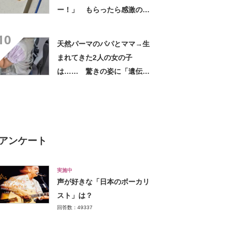
ー！」 もらったら感激のデ
ザインに「こんなかわいい水
10
引見たのは初めて」
天然パーマのパパとママ→生
まれてきた2人の女の子
は…… 驚きの姿に「遺伝っ
て不思議ですね」
アンケート
実施中
声が好きな「日本のボーカリ
スト」は？
回答数：49337