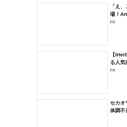
「え、
場！Am
PR
【iH
る人気
PR
セカオ
体調不