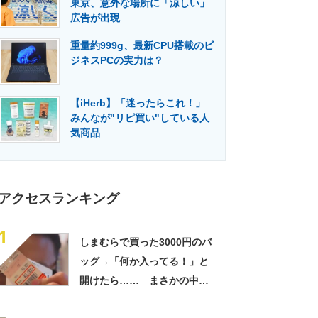
東京、意外な場所に「涼しい」
門メディア
建設×テクノロジーの最前線
広告が出現
重量約999g、最新CPU搭載のビ
ジネスPCの実力は？
【iHerb】「迷ったらこれ！」
みんなが"リピ買い"している人
気商品
アクセスランキング
1
しまむらで買った3000円のバ
ッグ→「何か入ってる！」と
開けたら…… まさかの中身
に「買いに走った」「コスパ