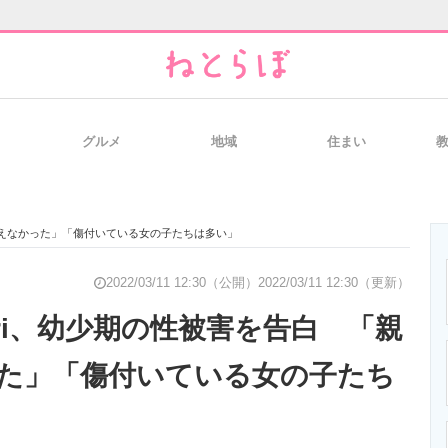
グルメ
地域
住まい
と未来を見通す
スマホと通信の最新トレンド
進化するPCとデ
言えなかった」「傷付いている女の子たちは多い」
のいまが分かる
企業ITのトレンドを詳説
経営リーダーの
2022/03/11 12:30（公開）
2022/03/11 12:30（更新）
ri、幼少期の性被害を告白 「親
た」「傷付いている女の子たち
T製品の総合サイト
IT製品の技術・比較・事例
製造業のIT導入