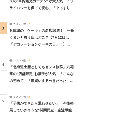
ズの“車内遮光カーテン”が大人気 「プ
ライバシーも保てて安心」「ぐっすり眠
れました」（2/2） | ライフ ねとらぼリ
サーチ：2ページ目
コメント数：
7
3
兵庫県の「ケーキ」の名店10選！ 一番
うまいと思う店はどこ？【7月12日は
「デコレーションケーキの日」！】
（2/4） | 兵庫県 ねとらぼリサーチ：2ペ
ージ目
コメント数：
5
4
「北海道土産としてもセンス抜群」六花
亭の“店舗限定”お菓子が人気 「こんな
の初めて」「箱買いするべきだった」
（1/2） | 北海道 ねとらぼリサーチ
コメント数：
3
5
「子供ができたら通わせたい」 今後発
展していきそうな“関関同立・産近甲龍