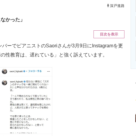
ニクス専門サイト
電子設計の基本と応用
エネルギーの専
深戸進路
えなかった」
目次を表示
バーでピアニストのSaoriさんが3月9日にInstagramを更
国の性教育は、遅れている」と強く訴えています。