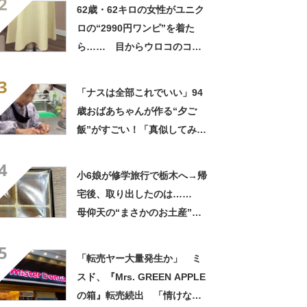
2
良すぎる」
62歳・62キロの女性がユニク
ロの“2990円ワンピ”を着た
ら…… 目からウロコのコー
デに「全色ほしいくらい」
3
「参考になりました」
「ナスは全部これでいい」94
歳おばあちゃんが作る“夕ご
飯”がすごい！「真似してみま
す」「憧れます」
4
小6娘が修学旅行で栃木へ→帰
宅後、取り出したのは……
母仰天の“まさかのお土産”に
「仕掛けが凄すぎる!!」「娘
5
から賄賂がw」
「転売ヤー大量発生か」 ミ
スド、『Mrs. GREEN APPLE
の箱』転売続出 「情けない