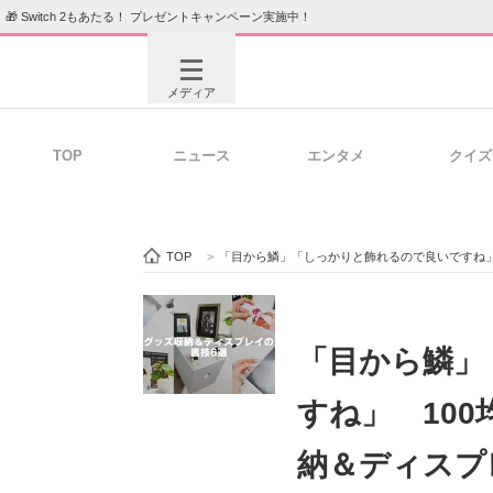
🎁 Switch 2もあたる！ プレゼントキャンペーン実施中！
メディア
TOP
ニュース
エンタメ
クイズ
注目記事を集めた総合ページ
ITの今
TOP
>
「目から鱗」「しっかりと飾れるので良いですね」
ビジネスと働き方のヒント
AI活用
「目から鱗」
すね」 10
ITエンジニア向け専門サイト
企業向けI
納＆ディスプ