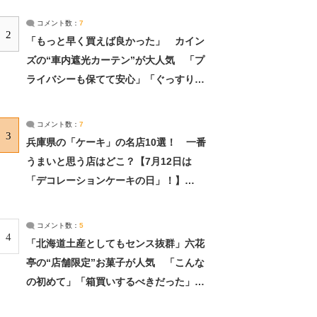
コメント数：
7
2
「もっと早く買えば良かった」 カイン
ズの“車内遮光カーテン”が大人気 「プ
ライバシーも保てて安心」「ぐっすり眠
れました」（2/2） | ライフ ねとらぼリ
サーチ：2ページ目
コメント数：
7
3
兵庫県の「ケーキ」の名店10選！ 一番
うまいと思う店はどこ？【7月12日は
「デコレーションケーキの日」！】
（2/4） | 兵庫県 ねとらぼリサーチ：2ペ
ージ目
コメント数：
5
4
「北海道土産としてもセンス抜群」六花
亭の“店舗限定”お菓子が人気 「こんな
の初めて」「箱買いするべきだった」
（1/2） | 北海道 ねとらぼリサーチ