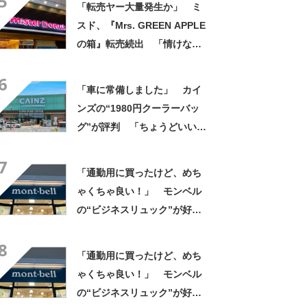
5
「転売ヤー大量発生か」 ミ
スド、『Mrs. GREEN APPLE
の箱』転売続出 「情けない
と思わないのかな」「呆れる
6
わ」 2500円での出品も
「車に常備しました」 カイ
ンズの“1980円クーラーバッ
グ”が評判 「ちょうどいい大
きさ」「保冷剤を止めるベル
7
トが良い」
「通勤用に買ったけど、めち
ゃくちゃ良い！」 モンベル
の“ビジネスリュック”が好
評 「615グラムで軽い」
8
「たくさん入る」「満員電車
「通勤用に買ったけど、めち
に乗りやすくなった」
ゃくちゃ良い！」 モンベル
の“ビジネスリュック”が好