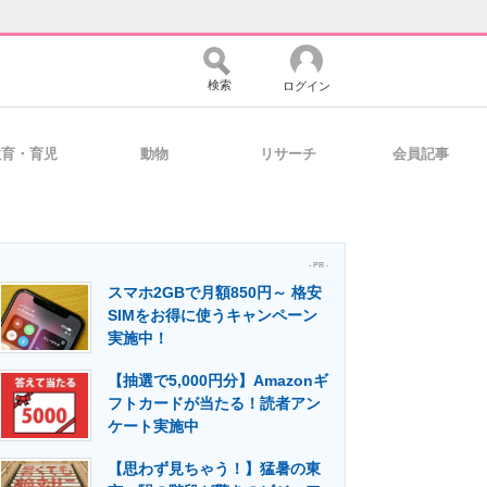
検索
ログイン
教育・育児
動物
リサーチ
会員記事
バイスの未来
好きが集まる 比べて選べる
- PR -
スマホ2GBで月額850円～ 格安
コミュニティ
マーケ×ITの今がよく分かる
SIMをお得に使うキャンペーン
実施中！
【抽選で5,000円分】Amazonギ
・活用を支援
フトカードが当たる！読者アン
ケート実施中
【思わず見ちゃう！】猛暑の東