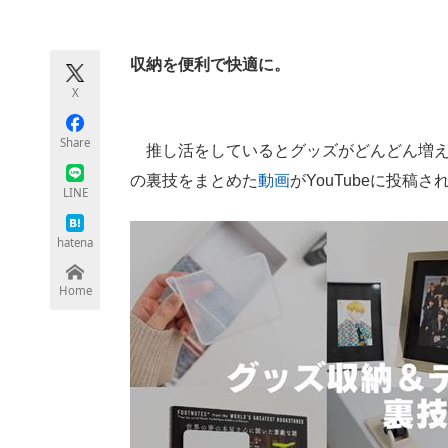
モノづくり技術者専門サイト
エレクトロ
収納を便利で快適に。
X
ちょっと気になるネットの話題
Share
推し活をしているとグッズがどんどん増え
の裏技をまとめた
動画
がYouTubeに投稿
LINE
hatena
Home