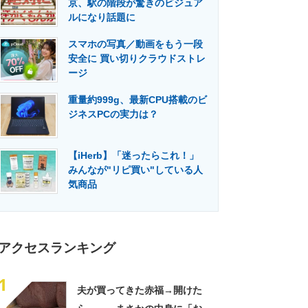
京、駅の階段が驚きのビジュア
門メディア
建設×テクノロジーの最前線
ルになり話題に
スマホの写真／動画をもう一段
安全に 買い切りクラウドストレ
ージ
重量約999g、最新CPU搭載のビ
ジネスPCの実力は？
【iHerb】「迷ったらこれ！」
みんなが"リピ買い"している人
気商品
アクセスランキング
1
夫が買ってきた赤福→開けた