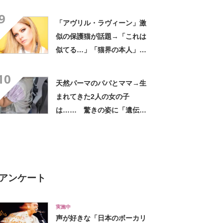
評 「615グラムで軽い」
9
「たくさん入る」「満員電車
「アヴリル・ラヴィーン」激
に乗りやすくなった」
似の保護猫が話題→「これは
似てる…」「猫界の本人」
「アイラインまで完璧」里親
10
募集中【海外】
天然パーマのパパとママ→生
まれてきた2人の女の子
は…… 驚きの姿に「遺伝っ
て不思議ですね」
アンケート
実施中
声が好きな「日本のボーカリ