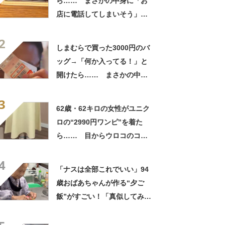
ら…… まさかの中身に「お
店に電話してしまいそう」
「さすがに初めて見ました
2
笑」と107万表示
しまむらで買った3000円のバ
ッグ→「何か入ってる！」と
開けたら…… まさかの中身
に「買いに走った」「コスパ
3
良すぎる」
62歳・62キロの女性がユニク
ロの“2990円ワンピ”を着た
ら…… 目からウロコのコー
デに「全色ほしいくらい」
4
「参考になりました」
「ナスは全部これでいい」94
歳おばあちゃんが作る“夕ご
飯”がすごい！「真似してみま
す」「憧れます」