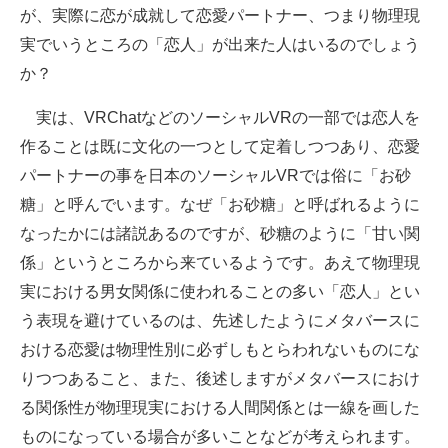
が、実際に恋が成就して恋愛パートナー、つまり物理現
企業向けIT製品の総合サイト
実でいうところの「恋人」が出来た人はいるのでしょう
IT製品の技術・比較・事例
か？
製造業のIT導入・活用を支援
実は、VRChatなどのソーシャルVRの一部では恋人を
作ることは既に文化の一つとして定着しつつあり、恋愛
モノづくり技術者専門サイト
パートナーの事を日本のソーシャルVRでは俗に「お砂
エレクトロニクス専門サイト
糖」と呼んでいます。なぜ「お砂糖」と呼ばれるように
なったかには諸説あるのですが、砂糖のように「甘い関
電子設計の基本と応用
係」というところから来ているようです。あえて物理現
エネルギーの専門メディア
実における男女関係に使われることの多い「恋人」とい
う表現を避けているのは、先述したようにメタバースに
建設×テクノロジーの最前線
おける恋愛は物理性別に必ずしもとらわれないものにな
ちょっと気になるネットの話題
りつつあること、また、後述しますがメタバースにおけ
る関係性が物理現実における人間関係とは一線を画した
ものになっている場合が多いことなどが考えられます。