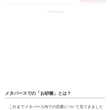
ITの今と未来を見通す
advertisement
スマホと通信の最新トレンド
進化するPCとデバイスの未来
好きが集まる 比べて選べる
ビジネスと働き方のヒント
AI活用のいまが分かる
企業ITのトレンドを詳説
経営リーダーのコミュニティ
メタバースでの「お砂糖」とは？
マーケ×ITの今がよく分かる
ITエンジニア向け専門サイト
これまでメタバース内での恋愛について見てきました