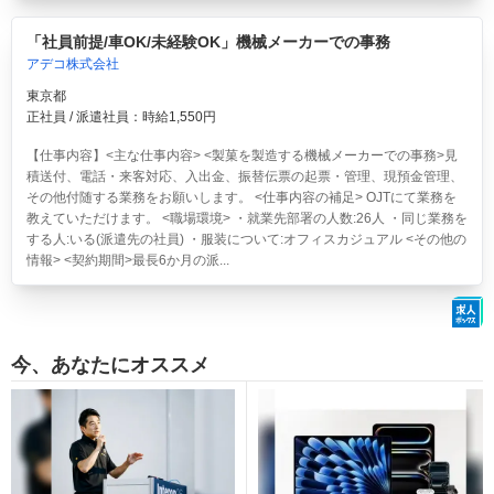
「社員前提/車OK/未経験OK」機械メーカーでの事務
アデコ株式会社
東京都
正社員 / 派遣社員：時給1,550円
【仕事内容】<主な仕事内容> <製菓を製造する機械メーカーでの事務>見
積送付、電話・来客対応、入出金、振替伝票の起票・管理、現預金管理、
その他付随する業務をお願いします。 <仕事内容の補足> OJTにて業務を
教えていただけます。 <職場環境> ・就業先部署の人数:26人 ・同じ業務を
する人:いる(派遣先の社員) ・服装について:オフィスカジュアル <その他の
情報> <契約期間>最長6か月の派...
今、あなたにオススメ