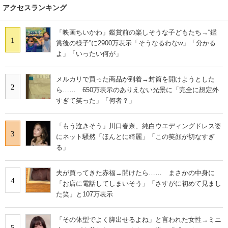
アクセスランキング
「映画ちいかわ」鑑賞前の楽しそうな子どもたち→“鑑
1
賞後の様子”に2900万表示「そうなるわなw」「分かる
よ」「いったい何が」
メルカリで買った商品が到着→封筒を開けようとした
2
ら…… 650万表示のありえない光景に「完全に想定外
すぎて笑った」「何者？」
「もう泣きそう」川口春奈、純白ウエディングドレス姿
3
にネット騒然「ほんとに綺麗」「この笑顔が切なすぎ
る」
夫が買ってきた赤福→開けたら…… まさかの中身に
4
「お店に電話してしまいそう」「さすがに初めて見まし
た笑」と107万表示
「その体型でよく脚出せるよね」と言われた女性→ミニ
5