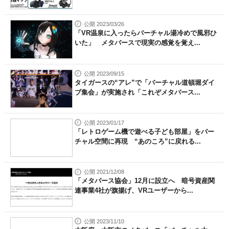
公開 2023/03/26
「VR温泉に入ったらバーチャル湯冷めで風邪ひ
いた」 メタバースで現実の感覚を覚え...
公開 2023/09/15
タイガースの“アレ”で「バーチャル道頓堀ダイ
ブ集会」が実施され「これぞメタバース...
公開 2023/01/17
「レトロゲーム機で遊べる子ども部屋」をバー
チャル空間に再現 “あのころ”に戻れる...
公開 2021/12/08
「メタバース協会」12月に設立へ 暗号資産関
連事業4社が旗揚げ、VRユーザーから...
公開 2023/11/10