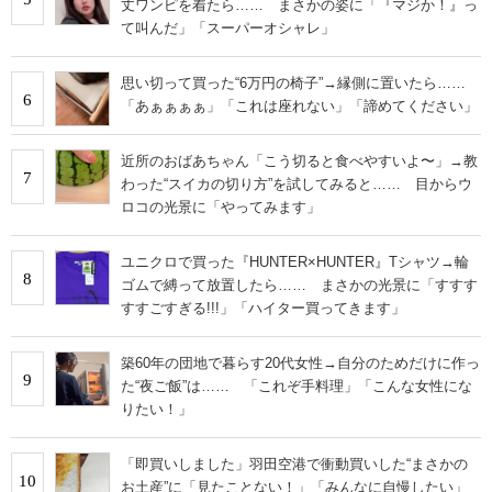
丈ワンピを着たら…… まさかの姿に「『マジか！』っ
て叫んだ」「スーパーオシャレ」
思い切って買った“6万円の椅子”→縁側に置いたら……
6
「あぁぁぁぁ」「これは座れない」「諦めてください」
近所のおばあちゃん「こう切ると食べやすいよ〜」→教
7
わった“スイカの切り方”を試してみると…… 目からウ
ロコの光景に「やってみます」
ユニクロで買った『HUNTER×HUNTER』Tシャツ→輪
8
ゴムで縛って放置したら…… まさかの光景に「すすす
すすごすぎる!!!」「ハイター買ってきます」
築60年の団地で暮らす20代女性→自分のためだけに作っ
9
た“夜ご飯”は…… 「これぞ手料理」「こんな女性にな
りたい！」
「即買いしました」羽田空港で衝動買いした“まさかの
10
お土産”に「見たことない！」「みんなに自慢したい」