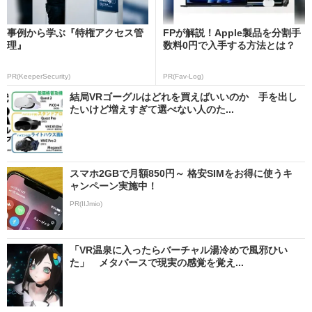
事例から学ぶ『特権アクセス管
FPが解説！Apple製品を分割手
理』
数料0円で入手する方法とは？
PR(KeeperSecurity)
PR(Fav-Log)
結局VRゴーグルはどれを買えばいいのか 手を出し
たいけど増えすぎて選べない人のた...
スマホ2GBで月額850円～ 格安SIMをお得に使うキ
ャンペーン実施中！
PR(IIJmio)
「VR温泉に入ったらバーチャル湯冷めで風邪ひい
た」 メタバースで現実の感覚を覚え...