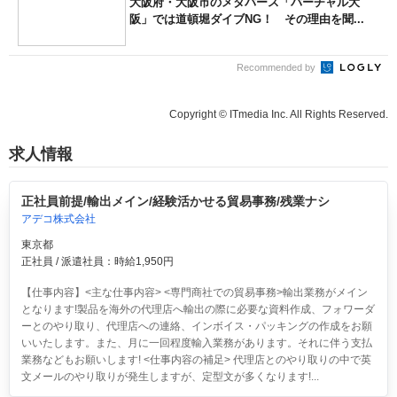
大阪府・大阪市のメタバース「バーチャル大
阪」では道頓堀ダイブNG！ その理由を聞...
Recommended by
Copyright © ITmedia Inc. All Rights Reserved.
求人情報
正社員前提/輸出メイン/経験活かせる貿易事務/残業ナシ
アデコ株式会社
東京都
正社員 / 派遣社員：時給1,950円
【仕事内容】<主な仕事内容> <専門商社での貿易事務>輸出業務がメイン
となります!製品を海外の代理店へ輸出の際に必要な資料作成、フォワーダ
ーとのやり取り、代理店への連絡、インボイス・パッキングの作成をお願
いいたします。また、月に一回程度輸入業務があります。それに伴う支払
業務などもお願いします! <仕事内容の補足> 代理店とのやり取りの中で英
文メールのやり取りが発生しますが、定型文が多くなります!...