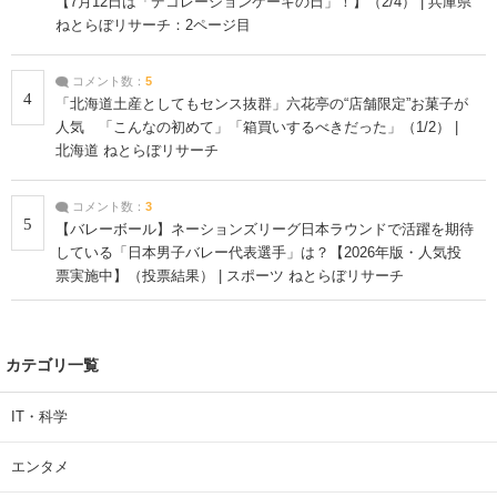
【7月12日は「デコレーションケーキの日」！】（2/4） | 兵庫県
ねとらぼリサーチ：2ページ目
コメント数：
5
4
「北海道土産としてもセンス抜群」六花亭の“店舗限定”お菓子が
人気 「こんなの初めて」「箱買いするべきだった」（1/2） |
北海道 ねとらぼリサーチ
コメント数：
3
5
【バレーボール】ネーションズリーグ日本ラウンドで活躍を期待
している「日本男子バレー代表選手」は？【2026年版・人気投
票実施中】（投票結果） | スポーツ ねとらぼリサーチ
カテゴリ一覧
IT・科学
エンタメ