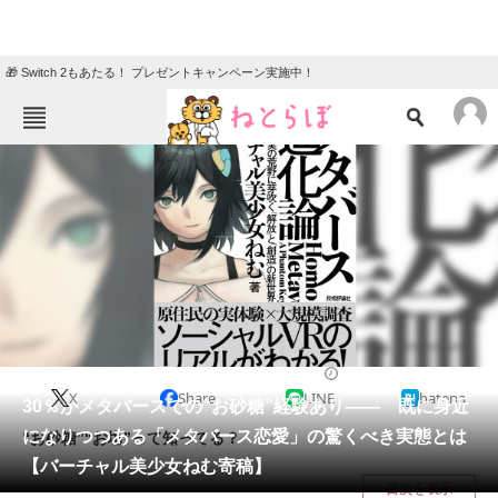
🎁 Switch 2もあたる！ プレゼントキャンペーン実施中！
ねとらぼメニュー
TOP
ニュース
エンタメ
クイズ
グルメ
地域
住まい
教育・育児
動物
リサーチ
2022/03/18 21:00（公開）
X
Share
LINE
hatena
会員記事
30％がメタバースでの“お砂糖”経験あり―― 既に身近
になりつつある「メタバース恋愛」の驚くべき実態とは
“お砂糖”“お塩”って知ってる？
メディア
【バーチャル美少女ねむ寄稿】
目次を表示
注目記事を集めた総合ページ