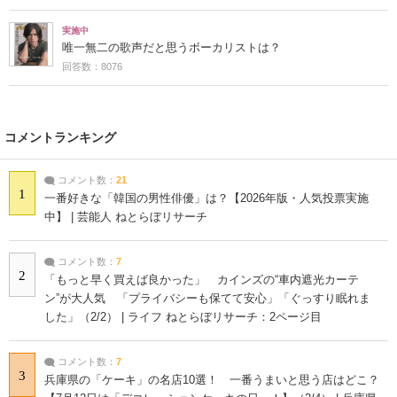
実施中
唯一無二の歌声だと思うボーカリストは？
回答数：8076
コメントランキング
コメント数：
21
1
一番好きな「韓国の男性俳優」は？【2026年版・人気投票実施
中】 | 芸能人 ねとらぼリサーチ
コメント数：
7
2
「もっと早く買えば良かった」 カインズの“車内遮光カーテ
ン”が大人気 「プライバシーも保てて安心」「ぐっすり眠れま
した」（2/2） | ライフ ねとらぼリサーチ：2ページ目
コメント数：
7
3
兵庫県の「ケーキ」の名店10選！ 一番うまいと思う店はどこ？