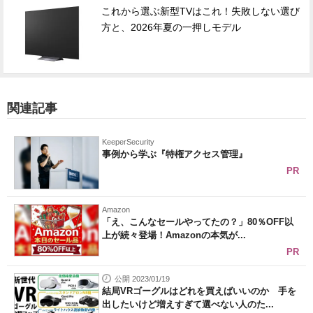
これから選ぶ新型TVはこれ！失敗しない選び
方と、2026年夏の一押しモデル
関連記事
KeeperSecurity
事例から学ぶ『特権アクセス管理』
PR
Amazon
「え、こんなセールやってたの？」80％OFF以
上が続々登場！Amazonの本気が...
PR
公開 2023/01/19
結局VRゴーグルはどれを買えばいいのか 手を
出したいけど増えすぎて選べない人のた...