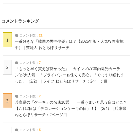
コメントランキング
コメント数：
21
1
一番好きな「韓国の男性俳優」は？【2026年版・人気投票実施
中】 | 芸能人 ねとらぼリサーチ
コメント数：
7
2
「もっと早く買えば良かった」 カインズの“車内遮光カーテ
ン”が大人気 「プライバシーも保てて安心」「ぐっすり眠れま
した」（2/2） | ライフ ねとらぼリサーチ：2ページ目
コメント数：
7
3
兵庫県の「ケーキ」の名店10選！ 一番うまいと思う店はどこ？
【7月12日は「デコレーションケーキの日」！】（2/4） | 兵庫県
ねとらぼリサーチ：2ページ目
コメント数：
5