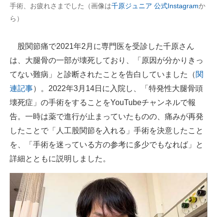
手術、お疲れさまでした（画像は
千原ジュニア 公式Instagram
か
企業向けIT製品の総合サイト
ら）
IT製品の技術・比較・事例
股関節痛で2021年2月に専門医を受診した千原さん
製造業のIT導入・活用を支援
は、大腿骨の一部が壊死しており、「原因が分かりきっ
てない難病」と診断されたことを告白していました（
関
モノづくり技術者専門サイト
連記事
）。2022年3月14日に入院し、「特発性大腿骨頭
エレクトロニクス専門サイト
壊死症」の手術をすることをYouTubeチャンネルで報
電子設計の基本と応用
告。一時は薬で進行が止まっていたものの、痛みが再発
したことで「人工股関節を入れる」手術を決意したこと
エネルギーの専門メディア
を、「手術を迷っている方の参考に多少でもなれば」と
建設×テクノロジーの最前線
詳細とともに説明しました。
ちょっと気になるネットの話題