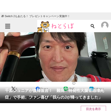
🎁 Switch 2もあたる！ プレゼントキャンペーン実施中！
ねとらぼメニュー
TOP
ニュース
エンタメ
クイズ
グルメ
地域
住まい
教育・育児
動物
リサーチ
2022/03/22 20:18（公開）
X
Share
LINE
hatena
会員記事
千原ジュニアが復帰宣言！ 難病「特発性大腿骨頭壊死
症」で手術、ファン喜び「我らのJが帰ってきました」
うれしい！ でも無理はなさらず！
メディア
目次を表示
注目記事を集めた総合ページ