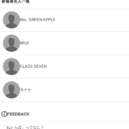
新着著名人一覧
Mrs. GREEN APPLE
M!LK
CLASS SEVEN
モナキ
FEEDBACK
「ねとらぼ」ってなに？