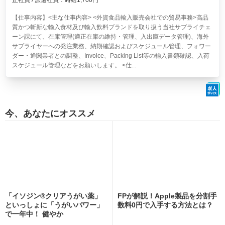
正社員 / 派遣社員：時給1,700円
【仕事内容】<主な仕事内容> <外資食品輸入販売会社での貿易事務>高品
質かつ斬新な輸入食材及び輸入飲料ブランドを取り扱う当社サプライチェ
ーン課にて、在庫管理(適正在庫の維持・管理、入出庫データ管理)、海外
サプライヤーへの発注業務、納期確認およびスケジュール管理、フォワー
ダー・通関業者との調整、Invoice、Packing List等の輸入書類確認、入荷
スケジュール管理などをお願いします。 <仕...
今、あなたにオススメ
「イソジン®クリアうがい薬」
FPが解説！Apple製品を分割手
といっしょに「うがいパワー」
数料0円で入手する方法とは？
で一年中！ 健やか