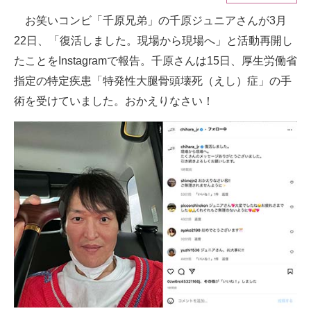
お笑いコンビ「千原兄弟」の千原ジュニアさんが3月
ITの今と未来を見通す
22日、「復活しました。現場から現場へ」と活動再開し
スマホと通信の最新トレンド
たことをInstagramで報告。千原さんは15日、厚生労働省
指定の特定疾患「特発性大腿骨頭壊死（えし）症」の手
進化するPCとデバイスの未来
術を受けていました。おかえりなさい！
好きが集まる 比べて選べる
ビジネスと働き方のヒント
AI活用のいまが分かる
企業ITのトレンドを詳説
経営リーダーのコミュニティ
マーケ×ITの今がよく分かる
ITエンジニア向け専門サイト