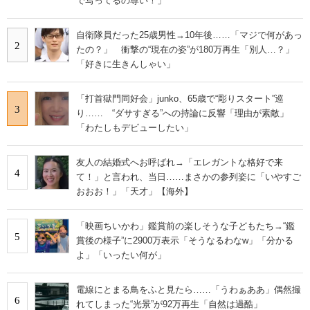
で写ってるの尊い！」
自衛隊員だった25歳男性→10年後……「マジで何があっ
2
たの？」 衝撃の“現在の姿”が180万再生「別人…？」
「好きに生きんしゃい」
「打首獄門同好会」junko、65歳で“彫りスタート”巡
3
り…… “ダサすぎる”への持論に反響「理由が素敵」
「わたしもデビューしたい」
友人の結婚式へお呼ばれ→「エレガントな格好で来
4
て！」と言われ、当日……まさかの参列姿に「いやすご
おおお！」「天才」【海外】
「映画ちいかわ」鑑賞前の楽しそうな子どもたち→“鑑
5
賞後の様子”に2900万表示「そうなるわなw」「分かる
よ」「いったい何が」
電線にとまる鳥をふと見たら……「うわぁああ」偶然撮
6
れてしまった“光景”が92万再生「自然は過酷」