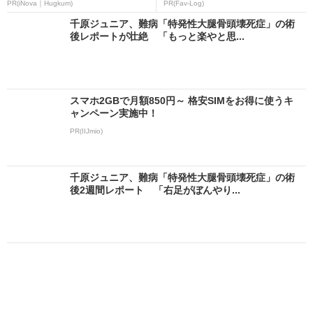
PR(iNova｜Hugkum)
PR(Fav-Log)
千原ジュニア、難病「特発性大腿骨頭壊死症」の術
後レポートが壮絶 「もっと楽やと思...
スマホ2GBで月額850円～ 格安SIMをお得に使うキ
ャンペーン実施中！
PR(IIJmio)
千原ジュニア、難病「特発性大腿骨頭壊死症」の術
後2週間レポート 「右足がぼんやり...