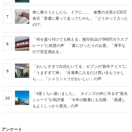
車に乗ろうとしたら、ドアに…… 衝撃の光景が130万
7
表示「普通に乗って走ってたやん」「どうやって入った
の!?」
「何を盛り付けても映える」無印良品の“990円ガラスプ
8
レート”に絶賛の声 「夏にぴったりのお皿」「厚手な
ので安定感ある」
「おいしすぎて白目むいてる」セブンの“新作アイス”に
9
「うますぎて神」「冷凍庫に入るだけ買い込もうかし
ら…」「シャリシャリがおいしい」の声
「4度くらい違いました」 カインズの外に吊るす“遮光
10
シェード”が高評価 「今年の酷暑にも活躍」「風通し
もよくしっかり遮光」の声
アンケート