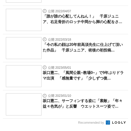
公開 2022/04/07
「誰が誰の心配してんねん！」 千原ジュニ
ア、右足骨折のロッチ中岡から脚の心配をさ...
公開 2022/03/18
「今の私の顔は20年前高須先生に仕上げて頂い
た作品」 千原ジュニア、術後の初投稿...
公開 2023/05/01
坂口憲二、「風間公親−教場0−」で9年ぶりドラ
マ出演 「感無量です」「少しずつ復...
公開 2023/01/10
坂口憲二、サーフィンする姿に「素敵」「年々
益々色気が」と反響 ウエットスーツ姿で...
Recommended by