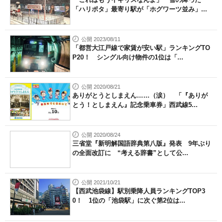
「ハリポタ」最寄り駅が「ホグワーツ並み」...
公開 2023/08/11
「都営大江戸線で家賃が安い駅」ランキングTO
P20！ シングル向け物件の1位は「...
公開 2020/08/21
ありがとうとしまえん……（涙） 「『ありが
とう！としまえん』記念乗車券」西武線5...
公開 2020/08/24
三省堂『新明解国語辞典第八版』発表 9年ぶり
の全面改訂に “考える辞書”として公...
公開 2021/10/21
【西武池袋線】駅別乗降人員ランキングTOP3
0！ 1位の「池袋駅」に次ぐ第2位は...