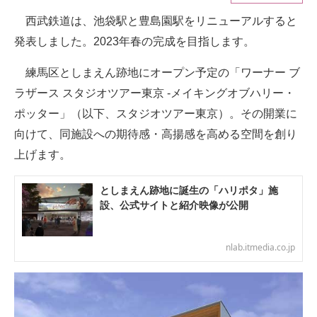
西武鉄道は、池袋駅と豊島園駅をリニューアルすると
ITの今と未来を見通す
発表しました。2023年春の完成を目指します。
スマホと通信の最新トレンド
練馬区としまえん跡地にオープン予定の「ワーナー ブ
進化するPCとデバイスの未来
ラザース スタジオツアー東京 -メイキングオブハリー・
ポッター」（以下、スタジオツアー東京）。その開業に
好きが集まる 比べて選べる
向けて、同施設への期待感・高揚感を高める空間を創り
ビジネスと働き方のヒント
上げます。
AI活用のいまが分かる
としまえん跡地に誕生の「ハリポタ」施
設、公式サイトと紹介映像が公開
企業ITのトレンドを詳説
経営リーダーのコミュニティ
nlab.itmedia.co.jp
マーケ×ITの今がよく分かる
ITエンジニア向け専門サイト