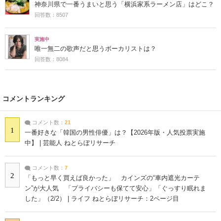
神奈川県で一番うまいと思う「横浜家系ラーメン店」はどこ？
回答数：8507
実施中
唯一無二の歌声だと思うボーカリストは？
回答数：8084
コメントランキング
コメント数：
21
1
一番好きな「韓国の男性俳優」は？【2026年版・人気投票実施
中】 | 芸能人 ねとらぼリサーチ
コメント数：
7
2
「もっと早く買えば良かった」 カインズの“車内遮光カーテ
ン”が大人気 「プライバシーも保てて安心」「ぐっすり眠れま
した」（2/2） | ライフ ねとらぼリサーチ：2ページ目