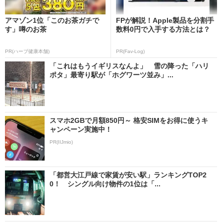
アマゾン1位「このお茶ガチで
FPが解説！Apple製品を分割手
す」噂のお茶
数料0円で入手する方法とは？
PR(ハーブ健康本舗)
PR(Fav-Log)
「これはもうイギリスなんよ」 雪の降った「ハリ
ポタ」最寄り駅が「ホグワーツ並み」...
スマホ2GBで月額850円～ 格安SIMをお得に使うキ
ャンペーン実施中！
PR(IIJmio)
「都営大江戸線で家賃が安い駅」ランキングTOP2
0！ シングル向け物件の1位は「...