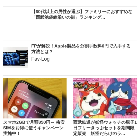
【60代以上の男性が選ぶ】ファミリーにおすすめな
「西武池袋線沿いの街」ランキング...
FPが解説！Apple製品を分割手数料0円で入手する
方法とは？
Fav-Log
スマホ2GBで月額850円～ 格安
西武鉄道が妖怪ウォッチの親子1
SIMをお得に使うキャンペーン
日フリーきっぷセットを期間限
実施中！
定販売 妖怪だらけのラ...