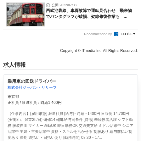
公開 2022/07/08
西武池袋線、車両故障で運転見合わせ 飛来物
でパンタグラフが破損、架線修復作業も ...
Recommended by
Copyright © ITmedia Inc. All Rights Reserved.
求人情報
乗用車の回送ドライバー
株式会社ジャパン・リリーフ
東京都
正社員 / 派遣社員：時給1,400円
【仕事内容】[雇用形態] 派遣社員 [給与] <時給> 1400円 日収例:14,700円
(実働8h、残業2h/日) 研修14日間:給与同条件 [特徴] 未経験者活躍 シフト勤
務 服装自由 マイカー通勤OK 即日勤務OK 交通費支給 ミドル活躍中 シニア
活躍中 主婦・主夫活躍中 資格・スキルを活かせる 制服あり 給与前払い制
度あり 長期 週払い・日払いあり [勤務時間] 08:30～17...