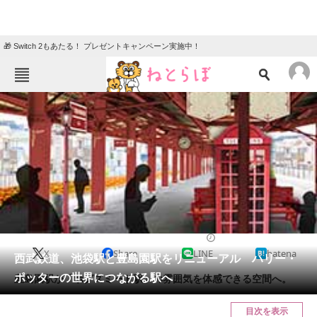
🎁 Switch 2もあたる！ プレゼントキャンペーン実施中！
ねとらぼメニュー
TOP
ニュース
エンタメ
クイズ
グルメ
地域
住まい
教育・育児
動物
リサーチ
2022/03/28 07:00（公開）
X
Share
LINE
hatena
会員記事
西武鉄道、池袋駅と豊島園駅をリニューアル ハリー・
ポッターの世界につながる駅へ
豊島園駅が「ホグズミード駅」の雰囲気を体感できる空間へ。
メディア
目次を表示
注目記事を集めた総合ページ