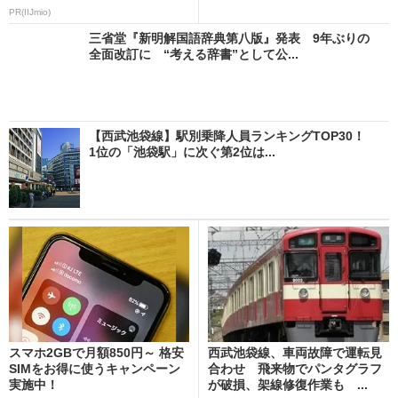
PR(IIJmio)
三省堂『新明解国語辞典第八版』発表 9年ぶりの
全面改訂に “考える辞書”として公...
【西武池袋線】駅別乗降人員ランキングTOP30！
1位の「池袋駅」に次ぐ第2位は...
スマホ2GBで月額850円～ 格安
西武池袋線、車両故障で運転見
SIMをお得に使うキャンペーン
合わせ 飛来物でパンタグラフ
実施中！
が破損、架線修復作業も ...