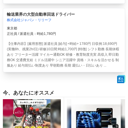
輸送業界の大型自動車回送ドライバー
株式会社ジャパン・リリーフ
東京都
正社員 / 派遣社員：時給1,780円
【仕事内容】[雇用形態] 派遣社員 [給与] <時給> 1780円 日収例:18,690円
(実働8h、残業2h/日) 研修10日間:時給1,700円 [特徴] シフト勤務 長期休暇
あり フリーター活躍 マイカー通勤OK 研修・教育制度充実 高収入 即日勤
務OK 交通費支給 ミドル活躍中 シニア活躍中 資格・スキルを活かせる 制
服あり 給与前払い制度あり 早朝勤務 長期 週払い・日払いあり ...
今、あなたにオススメ