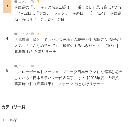
コメント数：
7
3
兵庫県の「ケーキ」の名店10選！ 一番うまいと思う店はどこ？
【7月12日は「デコレーションケーキの日」！】（2/4） | 兵庫県
ねとらぼリサーチ：2ページ目
コメント数：
5
4
「北海道土産としてもセンス抜群」六花亭の“店舗限定”お菓子が
人気 「こんなの初めて」「箱買いするべきだった」（1/2） |
北海道 ねとらぼリサーチ
コメント数：
3
5
【バレーボール】ネーションズリーグ日本ラウンドで活躍を期待
している「日本男子バレー代表選手」は？【2026年版・人気投
票実施中】（投票結果） | スポーツ ねとらぼリサーチ
カテゴリ一覧
IT・科学