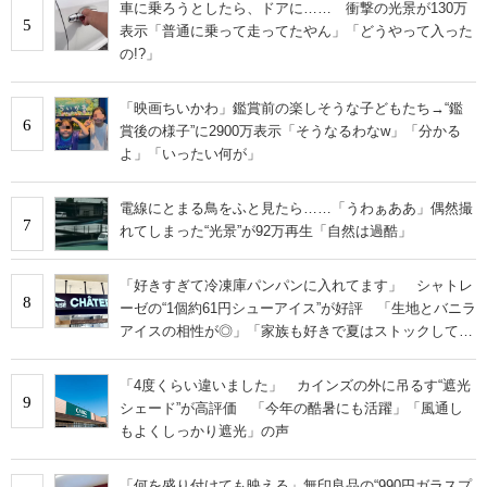
車に乗ろうとしたら、ドアに…… 衝撃の光景が130万
5
表示「普通に乗って走ってたやん」「どうやって入った
の!?」
「映画ちいかわ」鑑賞前の楽しそうな子どもたち→“鑑
6
賞後の様子”に2900万表示「そうなるわなw」「分かる
よ」「いったい何が」
電線にとまる鳥をふと見たら……「うわぁああ」偶然撮
7
れてしまった“光景”が92万再生「自然は過酷」
「好きすぎて冷凍庫パンパンに入れてます」 シャトレ
8
ーゼの“1個約61円シューアイス”が好評 「生地とバニラ
アイスの相性が◎」「家族も好きで夏はストックして
る」
「4度くらい違いました」 カインズの外に吊るす“遮光
9
シェード”が高評価 「今年の酷暑にも活躍」「風通し
もよくしっかり遮光」の声
「何を盛り付けても映える」無印良品の“990円ガラスプ