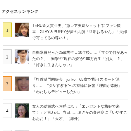
アクセスランキング
TERU＆大貫亜美、“激レア夫婦ショット”にファン歓
1
喜 GLAY＆PUFFYが夢の共演「旦那おるやん」「夫婦
で写ってるの尊い！」
自衛隊員だった25歳男性→10年後……「マジで何があっ
2
たの？」 衝撃の“現在の姿”が180万再生「別人…？」
「好きに生きんしゃい」
「打首獄門同好会」junko、65歳で“彫りスタート”巡
3
り…… “ダサすぎる”への持論に反響「理由が素敵」
「わたしもデビューしたい」
友人の結婚式へお呼ばれ→「エレガントな格好で来
4
て！」と言われ、当日……まさかの参列姿に「いやすご
おおお！」「天才」【海外】