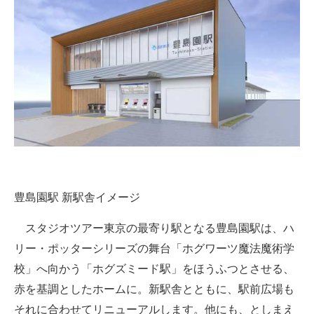
企業向けIT製品の総合サイト
IT製品の技術・比較・事例
製造業のIT導入・活用を支援
モノづくり技術者専門サイト
エレクトロニクス専門サイト
電子設計の基本と応用
豊島園駅 新駅舎イメージ
エネルギーの専門メディア
スタジオツアー東京の最寄り駅となる豊島園駅は、ハ
建設×テクノロジーの最前線
リー・ポッターシリーズの舞台「ホグワーツ魔法魔術学
ちょっと気になるネットの話題
校」へ向かう「ホグズミード駅」をほうふつとさせる、
赤を基調としたホームに。新駅舎とともに、駅前広場も
それに合わせてリニューアルします。他にも、としまえ