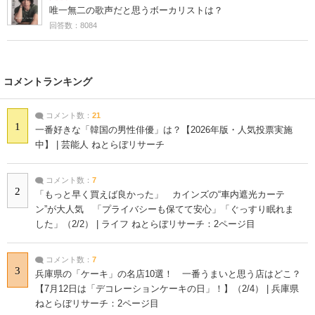
唯一無二の歌声だと思うボーカリストは？
回答数：8084
コメントランキング
コメント数：
21
1
一番好きな「韓国の男性俳優」は？【2026年版・人気投票実施
中】 | 芸能人 ねとらぼリサーチ
コメント数：
7
2
「もっと早く買えば良かった」 カインズの“車内遮光カーテ
ン”が大人気 「プライバシーも保てて安心」「ぐっすり眠れま
した」（2/2） | ライフ ねとらぼリサーチ：2ページ目
コメント数：
7
3
兵庫県の「ケーキ」の名店10選！ 一番うまいと思う店はどこ？
【7月12日は「デコレーションケーキの日」！】（2/4） | 兵庫県
ねとらぼリサーチ：2ページ目