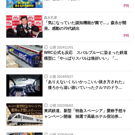
PR
森永乳業
「気になっていた認知機能が菌で…」森永が開
発。感動の70代続出
PR
公開 2024/11/01
WRC公式も反応 スバルブルーに染まった鉄道
模型に「やっぱりスバルは格好いい」「...
公開 2024/09/27
「ありえないくらいかっこいい抜き方された」
後ろから追い抜いていったクルマのドラ...
公開 2022/06/02
東武鉄道、新型「特急スペーシア」愛称予想キ
ャンペーン開催 抽選で高級ホテル宿泊券...
公開 2025/04/28