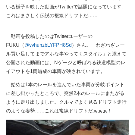
いる様子を映した動画がTwitterで話題になっています。
ITの今と未来を見通す
これはまさしく伝説の複線ドリフトだ……！
スマホと通信の最新トレンド
動画を投稿したのはTwitterユーザーの
進化するPCとデバイスの未来
FUKU（
@vvhunzbLYFPH8Sd
）さん。「わざわざレー
好きが集まる 比べて選べる
ル買い足してまでアホな事やってくスタイル」と添えて
公開された動画には、Nゲージと呼ばれる鉄道模型のレ
ビジネスと働き方のヒント
イアウトを1両編成の車両が映されています。
AI活用のいまが分かる
始めは1本のレールを進んでいた車両が分岐ポイント
企業ITのトレンドを詳説
に差し掛かったところで、突然2本のレールにまたがる
ように走り出しました。クルマでよく見るドリフト走行
経営リーダーのコミュニティ
のような姿勢……これは複線ドリフトだぁぁぁ！
マーケ×ITの今がよく分かる
ITエンジニア向け専門サイト