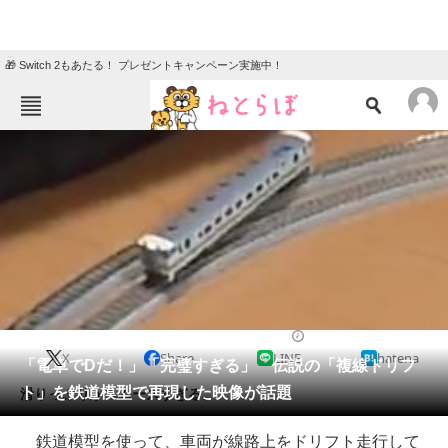
🎁 Switch 2もあたる！ プレゼントキャンペーン実施中！
ねとらぼメニュー
TOP
ニュース
エンタメ
クイズ
グルメ
地域
住まい
教育・育児
動物
リサーチ
電車
2022/04/04 16:00（公開）
X
Share
LINE
hatena
会員記事
「電車でDだ！」「完璧すぎる」 伝説の「複線ドリフ
ト」を鉄道模型で再現した映像が話題
滑りっぷりがスムーズすぎる。
メディア
鉄道模型を使って、車両が線路上をドリフト走行して
注目記事を集めた総合ページ