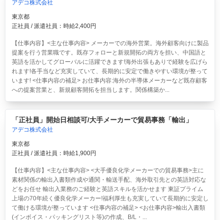
アデコ株式会社
東京都
正社員 / 派遣社員：時給2,400円
【仕事内容】<主な仕事内容> メーカーでの海外営業。海外顧客向けに製品
提案を行う営業職です。既存フォローと新規開拓の両方を担い、中国語と
英語を活かしてグローバルに活躍できます!海外出張もありで経験を広げら
れます!各手当など充実していて、長期的に安定で働きやすい環境が整って
います! <仕事内容の補足> お仕事内容:海外の半導体メーカーなど既存顧客
への提案営業と、新規顧客開拓を担当します。関係構築か...
「正社員」開始日相談可/大手メーカーで貿易事務「輸出」
アデコ株式会社
東京都
正社員 / 派遣社員：時給1,900円
【仕事内容】<主な仕事内容> <大手優良化学メーカーでの貿易事務>主に
素材関係の輸出入書類作成や通関・輸送手配、海外取引先との英語対応な
どをお任せ 輸出入業務のご経験と英語スキルを活かせます 東証プライム
上場の70年続く優良化学メーカー!福利厚生も充実していて長期的に安定し
て働ける環境が整っています <仕事内容の補足> <お仕事内容>輸出入書類
(インボイス・パッキングリスト等)の作成、B/L・...