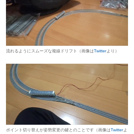
企業向けIT製品の総合サイト
IT製品の技術・比較・事例
製造業のIT導入・活用を支援
モノづくり技術者専門サイト
流れるようにスムーズな複線ドリフト（画像は
Twitter
より）
エレクトロニクス専門サイト
電子設計の基本と応用
エネルギーの専門メディア
建設×テクノロジーの最前線
ちょっと気になるネットの話題
ポイント切り替えが姿勢変更の鍵とのことです（画像は
Twitter
よ