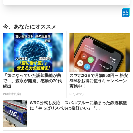
今、あなたにオススメ
「気になっていた認知機能が菌
スマホ2GBで月額850円～ 格安
で…」森永が開発。感動の70代
SIMをお得に使うキャンペーン
続出
実施中！
PR(森永乳業)
PR(IIJmio)
WRC公式も反応 スバルブルーに染まった鉄道模型
に「やっぱりスバルは格好いい」「...