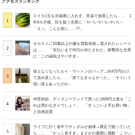
アクセスランキング
スイカ1玉を冷蔵庫に入れず、常温で放置したら…… 1
1
年8カ月後、目を疑う光景に「ヤバいヤバいヤバい」
「えっ、こんな姿に……!?」
セカストに50着以上の服を買取依頼→渡されたレシート
2
は…… 「支払いまで何日か待たされた」衝撃的な光景
に「この値段はヤバすぎ」
使えなくなったルイ・ヴィトンのバッグ→約4万円かけ
3
て染め直したら……「捨てなきゃよかった」「そういう
使い道もあったのか」
仲里依紗、ディズニーランドで買った1800円土産を「こ
4
れは買わなきゃでしょ！」 「すっごい上手お買い物」
と自画自賛
ライブに行く道中でサンダルが崩壊→裸足で困っていた
5
ら…… 「かっこ良すぎ」まさかの展開に感動「こうい