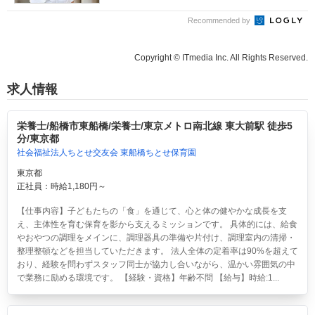
Recommended by
Copyright © ITmedia Inc. All Rights Reserved.
求人情報
栄養士/船橋市東船橋/栄養士/東京メトロ南北線 東大前駅 徒歩5
分/東京都
社会福祉法人ちとせ交友会 東船橋ちとせ保育園
東京都
正社員：時給1,180円～
【仕事内容】子どもたちの「食」を通じて、心と体の健やかな成長を支
え、主体性を育む保育を影から支えるミッションです。 具体的には、給食
やおやつの調理をメインに、調理器具の準備や片付け、調理室内の清掃・
整理整頓などを担当していただきます。 法人全体の定着率は90%を超えて
おり、経験を問わずスタッフ同士が協力し合いながら、温かい雰囲気の中
で業務に励める環境です。 【経験・資格】年齢不問 【給与】時給:1...