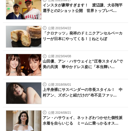
インスタが豪華すぎます！ 渡辺謙、大谷翔平
選手との2ショット公開 世界トップレベ...
公開 2015/04/22
「クロナッツ」発祥のドミニクアンセルベーカ
リーが日本にやってくる！ | ねとらぼ
公開 2023/04/08
山田優、アン・ハサウェイと“圧巻スタイル”で
美の共演 華やかドレス姿に「本当輝い...
公開 2018/06/01
上半身裸にサスペンダーの市長スタイル！ 中
村アン、ズボンと紐だけの“布不足ファッ...
公開 2024/08/21
アン・ハサウェイ、ネットざわつかせた個性派
水着を自らいじる ミームに乗っかるオス...