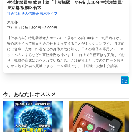
生活相談員/東武東上線「上板橋駅」から徒歩10分/生活相談員/
東京都/板橋区若木
社会福祉法人信隆会 若木ライフ
東京都
正社員：時給1,300円～2,000円
【仕事内容】特別養護老人ホームに入居される約100名のご利用者様が、
安心感を持って毎日を過ごせるよう支えることがミッションです。 具体的
には食事・入浴・排泄などの身体介助に加え、日々の様子を専用フォーマ
ットへ入力するなどの事務業務も行います。 自社で各種研修を実施してお
り、職員の育成に力を入れているため、介護福祉士としての専門性を磨き
ながら地域社会へ貢献できるチーム環境です。 【経験・資格】介護福...
今、あなたにオススメ