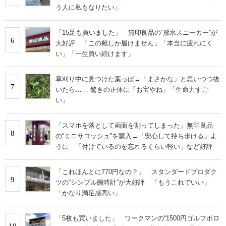
う人に私もなりたい」
「15足も買いました」 無印良品の“撥水スニーカー”が
6
大好評 「この靴しか履けません」「本当に疲れにく
い」「一生買い続けます」
草刈り中に見つけた葉っぱ→「まさかな」と思いつつ抜
7
いたら…… 驚きの正体に「お宝やね」「生命力すご
い」
「スマホを落として画面を割ってしまった」無印良品
8
の“ミニサコッシュ”を購入→「安心して持ち歩ける」よ
うに 「付けているのを忘れるくらい軽い」など好評
「これほんとに770円なの？」 スタンダードプロダク
9
ツの“シンプル腕時計”が大好評 「もうこれでいい」
「かなり満足感高い」
「5枚も買いました」 ワークマンの“1500円ゴルフポロ
10