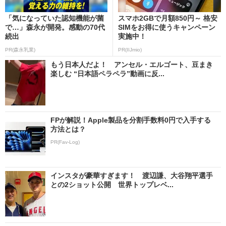
「気になっていた認知機能が菌
スマホ2GBで月額850円～ 格安
で…」森永が開発。感動の70代
SIMをお得に使うキャンペーン
続出
実施中！
PR(森永乳業)
PR(IIJmio)
もう日本人だよ！ アンセル・エルゴート、豆まき
楽しむ “日本語ペラペラ”動画に反...
FPが解説！Apple製品を分割手数料0円で入手する
方法とは？
PR(Fav-Log)
インスタが豪華すぎます！ 渡辺謙、大谷翔平選手
との2ショット公開 世界トップレベ...