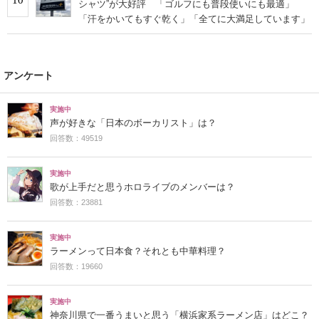
シャツ”が大好評 「ゴルフにも普段使いにも最適」
「汗をかいてもすぐ乾く」「全てに大満足しています」
アンケート
実施中
声が好きな「日本のボーカリスト」は？
回答数：49519
実施中
歌が上手だと思うホロライブのメンバーは？
回答数：23881
実施中
ラーメンって日本食？それとも中華料理？
回答数：19660
実施中
神奈川県で一番うまいと思う「横浜家系ラーメン店」はどこ？