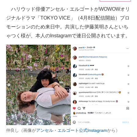
ハリウッド俳優アンセル・エルゴートがWOWOWオリ
ITの今と未来を見通す
ジナルドラマ「TOKYO VICE」（4月8日配信開始）プロ
スマホと通信の最新トレンド
モーションのため来日中。共演した伊藤英明さんといち
ゃつく様が、本人のInstagramで連日公開されています。
進化するPCとデバイスの未来
好きが集まる 比べて選べる
ビジネスと働き方のヒント
AI活用のいまが分かる
企業ITのトレンドを詳説
経営リーダーのコミュニティ
マーケ×ITの今がよく分かる
仲良し（画像が
アンセル・エルゴート公式Instagram
から）
ITエンジニア向け専門サイト