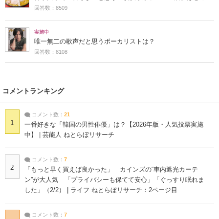
回答数：8509
実施中
唯一無二の歌声だと思うボーカリストは？
回答数：8108
コメントランキング
コメント数：
21
1
一番好きな「韓国の男性俳優」は？【2026年版・人気投票実施
中】 | 芸能人 ねとらぼリサーチ
コメント数：
7
2
「もっと早く買えば良かった」 カインズの“車内遮光カーテ
ン”が大人気 「プライバシーも保てて安心」「ぐっすり眠れま
した」（2/2） | ライフ ねとらぼリサーチ：2ページ目
コメント数：
7