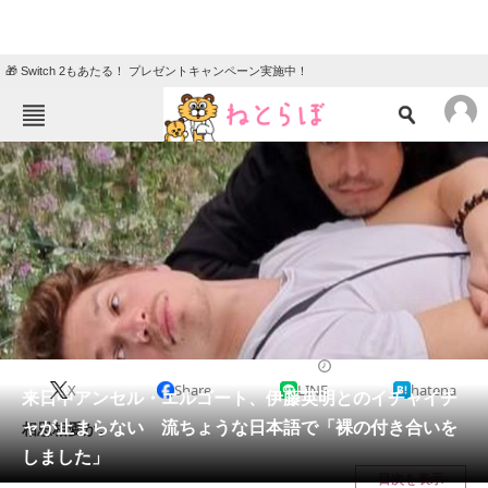
🎁 Switch 2もあたる！ プレゼントキャンペーン実施中！
ねとらぼメニュー
TOP
ニュース
エンタメ
クイズ
グルメ
地域
住まい
教育・育児
動物
リサーチ
2022/04/06 11:50（公開）
X
Share
LINE
hatena
会員記事
来日中アンセル・エルゴート、伊藤英明とのイチャイチ
ャが止まらない 流ちょうな日本語で「裸の付き合いを
相思相愛か。
メディア
しました」
目次を表示
注目記事を集めた総合ページ