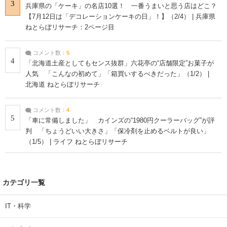
3
兵庫県の「ケーキ」の名店10選！ 一番うまいと思う店はどこ？
【7月12日は「デコレーションケーキの日」！】（2/4） | 兵庫県
ねとらぼリサーチ：2ページ目
コメント数：
5
4
「北海道土産としてもセンス抜群」六花亭の“店舗限定”お菓子が
人気 「こんなの初めて」「箱買いするべきだった」（1/2） |
北海道 ねとらぼリサーチ
コメント数：
4
5
「車に常備しました」 カインズの“1980円クーラーバッグ”が評
判 「ちょうどいい大きさ」「保冷剤を止めるベルトが良い」
（1/5） | ライフ ねとらぼリサーチ
カテゴリ一覧
IT・科学