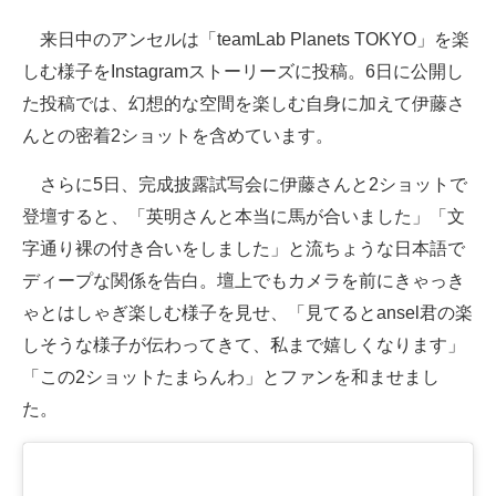
企業向けIT製品の総合サイト
来日中のアンセルは「teamLab Planets TOKYO」を楽
しむ様子をInstagramストーリーズに投稿。6日に公開し
IT製品の技術・比較・事例
た投稿では、幻想的な空間を楽しむ自身に加えて伊藤さ
製造業のIT導入・活用を支援
んとの密着2ショットを含めています。
モノづくり技術者専門サイト
さらに5日、完成披露試写会に伊藤さんと2ショットで
登壇すると、「英明さんと本当に馬が合いました」「文
エレクトロニクス専門サイト
字通り裸の付き合いをしました」と流ちょうな日本語で
電子設計の基本と応用
ディープな関係を告白。壇上でもカメラを前にきゃっき
ゃとはしゃぎ楽しむ様子を見せ、「見てるとansel君の楽
エネルギーの専門メディア
しそうな様子が伝わってきて、私まで嬉しくなります」
建設×テクノロジーの最前線
「この2ショットたまらんわ」とファンを和ませまし
ちょっと気になるネットの話題
た。