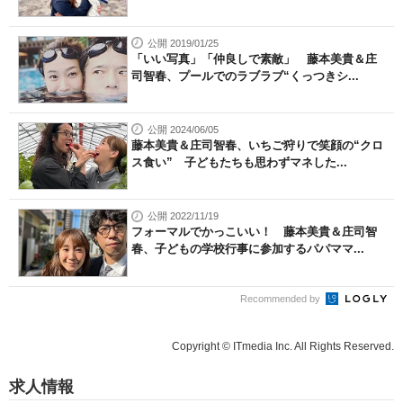
公開 2019/01/25
「いい写真」「仲良しで素敵」 藤本美貴＆庄
司智春、プールでのラブラブ“くっつきシ...
公開 2024/06/05
藤本美貴＆庄司智春、いちご狩りで笑顔の“クロ
ス食い” 子どもたちも思わずマネした...
公開 2022/11/19
フォーマルでかっこいい！ 藤本美貴＆庄司智
春、子どもの学校行事に参加するパパママ...
Recommended by
Copyright © ITmedia Inc. All Rights Reserved.
求人情報