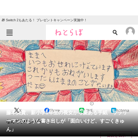
🎁 Switch 2もあたる！ プレゼントキャンペーン実施中！
ねとらぼメニュー
TOP
ニュース
エンタメ
クイズ
グルメ
地域
住まい
教育・育児
動物
リサーチ
2022/04/07 12:15（公開）
X
Share
LINE
hatena
会員記事
藤本美貴、新小学1年生の長女から愛ある手紙 サラリ
ーマンのような書き出しが「面白いけど、すごくきゅ
なんてうれしい手紙！
メディア
ん」
目次を表示
注目記事を集めた総合ページ