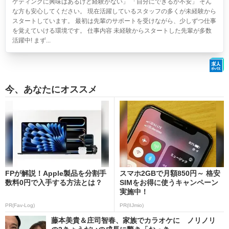
ケティングに興味はあるけど経験がない」 「自分にできるか不安」 そん
な方も安心してください。 現在活躍しているスタッフの多くが未経験から
スタートしています。 最初は先輩のサポートを受けながら、少しずつ仕事
を覚えていける環境です。 仕事内容 未経験からスタートした先輩が多数
活躍中! まず...
今、あなたにオススメ
FPが解説！Apple製品を分割手
スマホ2GBで月額850円～ 格安
数料0円で入手する方法とは？
SIMをお得に使うキャンペーン
実施中！
PR(Fav-Log)
PR(IIJmio)
藤本美貴＆庄司智春、家族でカラオケに ノリノリ