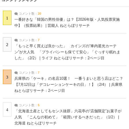
コメント数：
20
1
一番好きな「韓国の男性俳優」は？【2026年版・人気投票実施
中】（投票結果） | 芸能人 ねとらぼリサーチ
コメント数：
7
2
「もっと早く買えば良かった」 カインズの“車内遮光カーテ
ン”が大人気 「プライバシーも保てて安心」「ぐっすり眠れま
した」（2/2） | ライフ ねとらぼリサーチ：2ページ目
コメント数：
7
3
兵庫県の「ケーキ」の名店10選！ 一番うまいと思う店はどこ？
【7月12日は「デコレーションケーキの日」！】（2/4） | 兵庫県
ねとらぼリサーチ：2ページ目
コメント数：
5
4
「北海道土産としてもセンス抜群」六花亭の“店舗限定”お菓子が
人気 「こんなの初めて」「箱買いするべきだった」（1/2） |
北海道 ねとらぼリサーチ