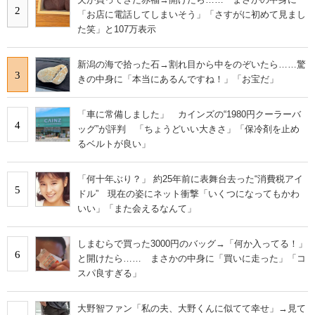
2
「お店に電話してしまいそう」「さすがに初めて見まし
た笑」と107万表示
新潟の海で拾った石→割れ目から中をのぞいたら……驚
3
きの中身に「本当にあるんですね！」「お宝だ」
「車に常備しました」 カインズの“1980円クーラーバ
4
ッグ”が評判 「ちょうどいい大きさ」「保冷剤を止め
るベルトが良い」
「何十年ぶり？」 約25年前に表舞台去った“消費税アイ
5
ドル” 現在の姿にネット衝撃「いくつになってもかわ
いい」「また会えるなんて」
しまむらで買った3000円のバッグ→「何か入ってる！」
6
と開けたら…… まさかの中身に「買いに走った」「コ
スパ良すぎる」
大野智ファン「私の夫、大野くんに似てて幸せ」→見て