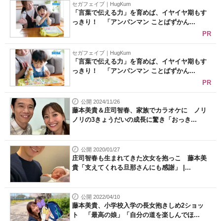
セガフェイブ｜HugKum
「言葉で伝える力」を育めば、イヤイヤ期もす
っきり！ 「アンパンマン ことばずかん...
PR
セガフェイブ｜HugKum
「言葉で伝える力」を育めば、イヤイヤ期もす
っきり！ 「アンパンマン ことばずかん...
PR
公開 2024/11/26
藤本美貴＆庄司智春、家族でカラオケに ノリ
ノリの3きょうだいの成長に驚き「おっき...
公開 2020/01/27
庄司智春も生まれてきた次女を抱っこ 藤本美
貴「支えてくれる旦那さんにも感謝」 |...
公開 2022/04/10
藤本美貴、小学校入学の長女抱きしめ2ショッ
ト 「最高の娘」「自分の道を楽しんでほ...