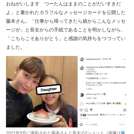
おねがいします つーたんはままのことがだいすきだ
企業向けIT製品の総合サイト
よ」と書かれたカラフルなメッセージカードを公開した
IT製品の技術・比較・事例
藤本さん。「仕事から帰ってきたら娘からこんなメッセ
ージが」と長女からの手紙であることを明かしながら、
製造業のIT導入・活用を支援
「こちらこそありがとう」と感謝の気持ちをつづってい
モノづくり技術者専門サイト
ました。
エレクトロニクス専門サイト
電子設計の基本と応用
エネルギーの専門メディア
建設×テクノロジーの最前線
ちょっと気になるネットの話題
2021年9月に撮影された藤本さんと長女の2ショット（画像は
藤