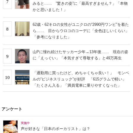
7
みると…… ‟驚きの姿”に「最高すぎません？」「本物
かと思いました！」
62歳・62キロの女性がユニクロの“2990円ワンピ”を着た
8
ら…… 目からウロコのコーデに「全色ほしいくらい」
「参考になりました」
山Pに憧れ続けたサッカー少年→13年後…… 現在の姿
9
に「えっぐい」「本気すぎて尊敬する」と49万再生
「通勤用に買ったけど、めちゃくちゃ良い！」 モンベ
10
ルの“ビジネスリュック”が好評 「615グラムで軽い」
「たくさん入る」「満員電車に乗りやすくなった」
アンケート
実施中
声が好きな「日本のボーカリスト」は？