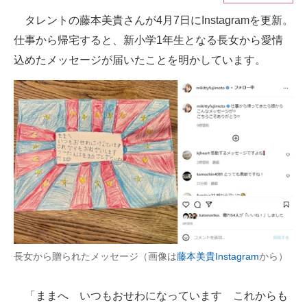
タレントの藤本美貴さんが4月7日にInstagramを更新。
ITの今と未来を見通す
仕事から帰宅すると、新小学1年生となる長女から愛情
スマホと通信の最新トレンド
込めたメッセージが届いたことを明かしています。
進化するPCとデバイスの未来
好きが集まる 比べて選べる
ビジネスと働き方のヒント
AI活用のいまが分かる
企業ITのトレンドを詳説
経営リーダーのコミュニティ
長女から贈られたメッセージ（画像は
藤本美貴Instagram
から）
マーケ×ITの今がよく分かる
ITエンジニア向け専門サイト
「ままへ いつもおせわになっています これからも