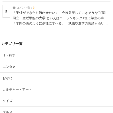
コメント数：
3
5
「子供ができたら通わせたい」 今後発展していきそうな“関関
同立・産近甲龍の大学”といえば？ ランキング1位に学生の声
「学問の街のように多様に学べる」「就職や進学の実績も高い」
| 大学 ねとらぼリサーチ
カテゴリ一覧
IT・科学
エンタメ
おかね
カルチャー・アート
クイズ
グルメ