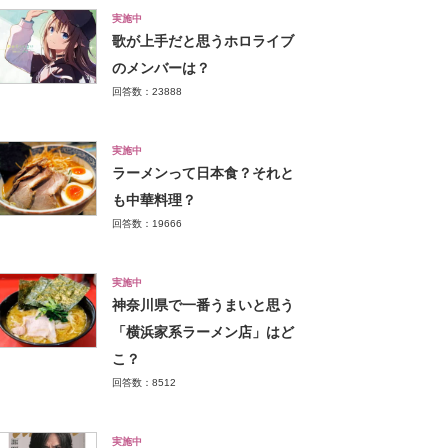
実施中
歌が上手だと思うホロライブ
のメンバーは？
回答数：23888
実施中
ラーメンって日本食？それと
も中華料理？
回答数：19666
実施中
神奈川県で一番うまいと思う
「横浜家系ラーメン店」はど
こ？
回答数：8512
実施中