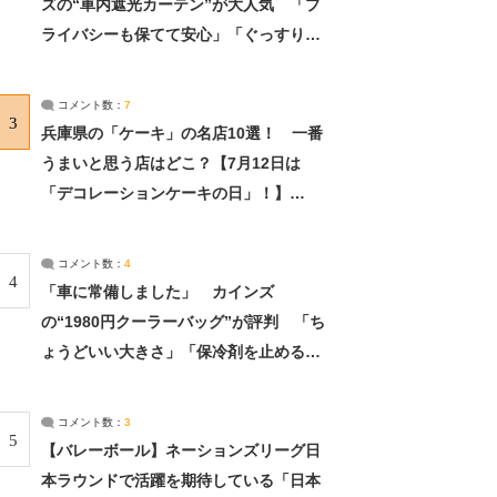
ズの“車内遮光カーテン”が大人気 「プ
ライバシーも保てて安心」「ぐっすり眠
れました」（2/2） | ライフ ねとらぼリ
サーチ：2ページ目
コメント数：
7
3
兵庫県の「ケーキ」の名店10選！ 一番
うまいと思う店はどこ？【7月12日は
「デコレーションケーキの日」！】
（2/4） | 兵庫県 ねとらぼリサーチ：2ペ
ージ目
コメント数：
4
4
「車に常備しました」 カインズ
の“1980円クーラーバッグ”が評判 「ち
ょうどいい大きさ」「保冷剤を止めるベ
ルトが良い」（1/5） | ライフ ねとらぼ
リサーチ
コメント数：
3
5
【バレーボール】ネーションズリーグ日
本ラウンドで活躍を期待している「日本