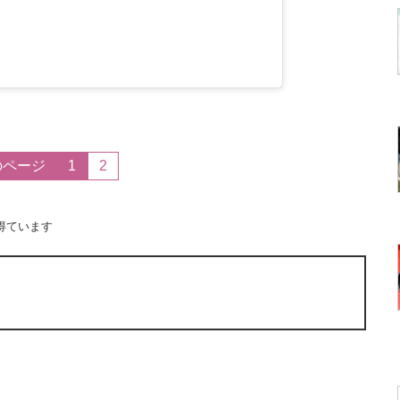
のページ
1
2
得ています