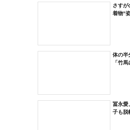
さすが
着物”姿
体の半
「竹馬に
冨永愛
子も脱