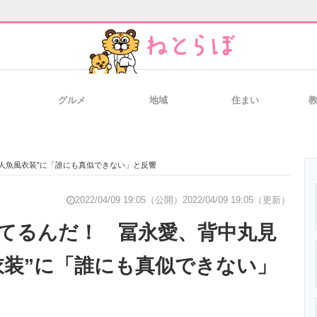
グルメ
地域
住まい
と未来を見通す
スマホと通信の最新トレンド
進化するPCとデ
人魚風衣装”に「誰にも真似できない」と反響
のいまが分かる
企業ITのトレンドを詳説
経営リーダーの
2022/04/09 19:05（公開）
2022/04/09 19:05（更新）
てるんだ！ 冨永愛、背中丸見
衣装”に「誰にも真似できない」
T製品の総合サイト
IT製品の技術・比較・事例
製造業のIT導入