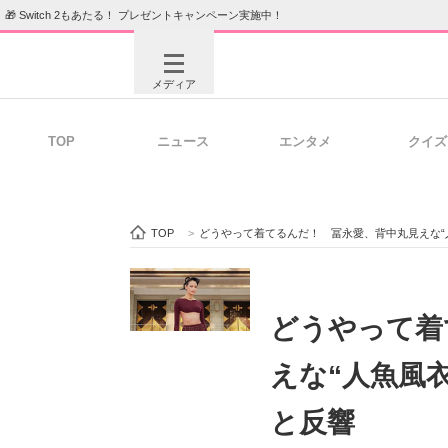
🎁 Switch 2もあたる！ プレゼントキャンペーン実施中！
メディア
TOP
ニュース
エンタメ
クイズ
注目記事を集めた総合ページ
ITの今
TOP
>
どうやって着てるんだ！ 冨永愛、背中丸見えな“
ビジネスと働き方のヒント
AI活用
どうやって着
えな“人魚風
ITエンジニア向け専門サイト
企業向けI
と反響