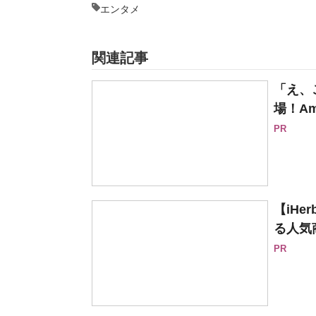
エンタメ
関連記事
「え、
場！Am
PR
【iH
る人気
PR