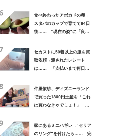
疑う光景に「量間違えた？
6
w」「溢れかえってますね」
食べ終わったアボカドの種→
スタバのカップで育てて64日
後…… “現在の姿”に「良さ
げですね」「育ててみた
7
い！」
セカストに50着以上の服を買
取依頼→渡されたレシート
は…… 「支払いまで何日か
待たされた」衝撃的な光景に
8
「この値段はヤバすぎ」
仲里依紗、ディズニーランド
で買った1800円土産を「これ
は買わなきゃでしょ！」
「すっごい上手お買い物」と
9
自画自賛
家にあるミニハギレ→“セリア
のリング”を付けたら…… 完