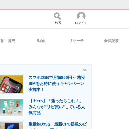
検索
ログイン
教育・育児
動物
リサーチ
会員記事
バイスの未来
好きが集まる 比べて選べる
- PR -
スマホ2GBで月額850円～ 格安
コミュニティ
マーケ×ITの今がよく分かる
SIMをお得に使うキャンペーン
実施中！
【iHerb】「迷ったらこれ！」
・活用を支援
みんなが"リピ買い"している人
気商品
重量約999g、最新CPU搭載のビ