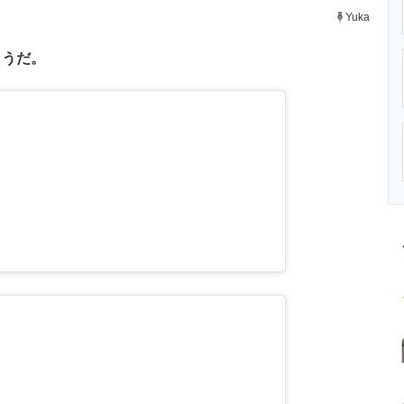
ニクス専門サイト
電子設計の基本と応用
エネルギーの専
Yuka
ようだ。