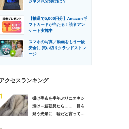
ジネスPCの実力は？
門メディア
建設×テクノロジーの最前線
【抽選で5,000円分】Amazonギ
フトカードが当たる！読者アン
ケート実施中
スマホの写真／動画をもう一段
安全に 買い切りクラウドストレ
ージ
アクセスランキング
1
掛け毛布を半年ぶりにオキシ
漬け→翌朝見たら…… 目を
疑う光景に「嘘だと言ってく
れ」「うちの毛布も怖くなっ