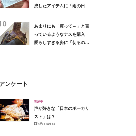
成したアイテムに「雨の日で
もテンション上がりますね」
10
あまりにも「買って～」と言
っているようなナスを購入→
愛らしすぎる姿に「切るのが
もったいない」「ナスが可愛
いって初めて」
アンケート
実施中
声が好きな「日本のボーカリ
スト」は？
回答数：49548