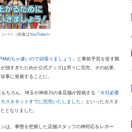
メンバー（画像は
YouTube
か
BPMめちゃ速いので頑張りましょう
」と事前予習を促す難
ちが強すぎたためか公式グッズは早々に完売。その結果、
る珍事に発展することに。
はもちろん、埼玉や神奈川の各店舗が投稿する「
今日必要
、カスタネットすでに完売いたしました
」といったカスタ
うこととなりました。
ンは、事態を把握した店舗スタッフの神対応をレポー