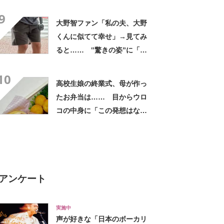
に「買いに走った」「コスパ
9
良すぎる」
大野智ファン「私の夫、大野
くんに似てて幸せ」→見てみ
ると…… ‟驚きの姿”に「最
高すぎません？」「本物かと
10
思いました！」
高校生娘の終業式、母が作っ
たお弁当は…… 目からウロ
コの中身に「この発想はなか
った！」「こんなお弁当食べ
たかった」
アンケート
実施中
声が好きな「日本のボーカリ