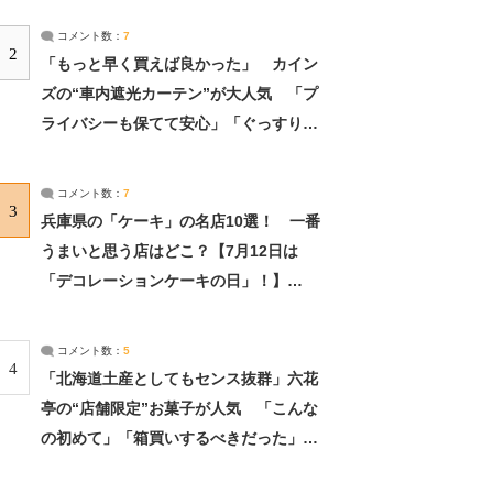
コメント数：
7
2
「もっと早く買えば良かった」 カイン
ズの“車内遮光カーテン”が大人気 「プ
ライバシーも保てて安心」「ぐっすり眠
れました」（2/2） | ライフ ねとらぼリ
サーチ：2ページ目
コメント数：
7
3
兵庫県の「ケーキ」の名店10選！ 一番
うまいと思う店はどこ？【7月12日は
「デコレーションケーキの日」！】
（2/4） | 兵庫県 ねとらぼリサーチ：2ペ
ージ目
コメント数：
5
4
「北海道土産としてもセンス抜群」六花
亭の“店舗限定”お菓子が人気 「こんな
の初めて」「箱買いするべきだった」
（1/2） | 北海道 ねとらぼリサーチ