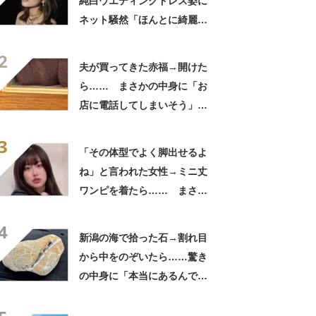
純白ウエディングドレス姿に
ネット騒然「ほんとに綺麗」
「この笑顔が切なすぎる」
2
夫が買ってきた赤福→開けた
ら…… まさかの中身に「お
店に電話してしまいそう」
「さすがに初めて見ました
3
笑」と107万表示
「その体型でよく脚出せるよ
ね」と言われた女性→ミニ丈
ワンピを着たら…… まさか
の姿に「『マジか！』って叫
4
んだ」「スーパーオシャレ」
新潟の海で拾った石→割れ目
から中をのぞいたら……驚き
の中身に「本当にあるんです
ね！」「お宝だ」