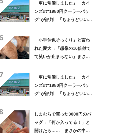
5
「車に常備しました」 カイ
ンズの“1980円クーラーバッ
グ”が評判 「ちょうどいい大
きさ」「保冷剤を止めるベル
6
トが良い」
「小手伸也そっくり」と言わ
れた愛犬→「想像の10倍似て
て笑いが止まらない」まさか
の姿に「生き別れの兄弟説」
7
「パーツのバランスが同じ」
「車に常備しました」 カイ
ンズの“1980円クーラーバッ
グ”が評判 「ちょうどいい大
きさ」「保冷剤を止めるベル
8
トが良い」
しまむらで買った3000円のバ
ッグ→「何か入ってる！」と
開けたら…… まさかの中身