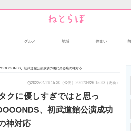
グルメ
地域
住まい
と未来を見通す
スマホと通信の最新トレンド
進化するPCとデ
OOOOONDS、初武道館公演成功の裏に楽器店の神対応
のいまが分かる
企業ITのトレンドを詳説
経営リーダーの
2022/04/26 15:30（公開）
2022/04/26 15:30（更新）
タクに優しすぎではと思っ
OOOONDS、初武道館公演成功
T製品の総合サイト
IT製品の技術・比較・事例
製造業のIT導入
の神対応