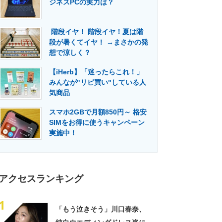
ジネスPCの実力は？
門メディア
建設×テクノロジーの最前線
階段イヤ！ 階段イヤ！夏は階
段が暑くてイヤ！ →まさかの発
想で涼しく？
【iHerb】「迷ったらこれ！」
みんなが"リピ買い"している人
気商品
スマホ2GBで月額850円～ 格安
SIMをお得に使うキャンペーン
実施中！
アクセスランキング
1
「もう泣きそう」川口春奈、