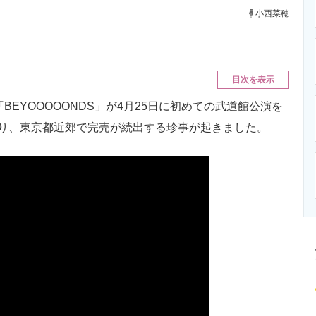
ニクス専門サイト
電子設計の基本と応用
エネルギーの専
小西菜穂
目次を表示
EYOOOOONDS」が4月25日に初めての武道館公演を
巡り、東京都近郊で完売が続出する珍事が起きました。