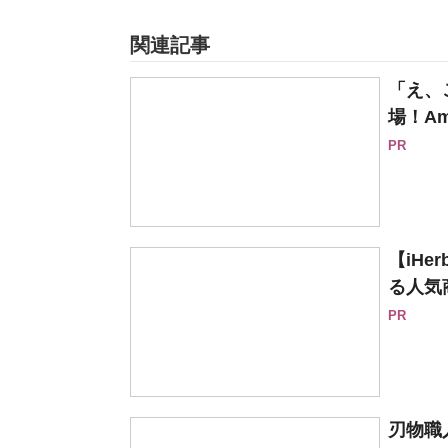
関連記事
「え、
場！Am
PR
【iH
る人気
PR
刃物職