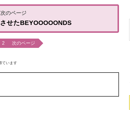
せたBEYOOOOONDS
2
次のページ
得ています