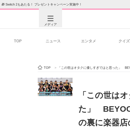
🎁 Switch 2もあたる！ プレゼントキャンペーン実施中！
メディア
TOP
ニュース
エンタメ
クイズ
注目記事を集めた総合ページ
ITの今
TOP
>
「この世はオタクに優しすぎではと思った」 BEY
ビジネスと働き方のヒント
AI活用
「この世はオ
た」 BEYO
ITエンジニア向け専門サイト
企業向けI
の裏に楽器店