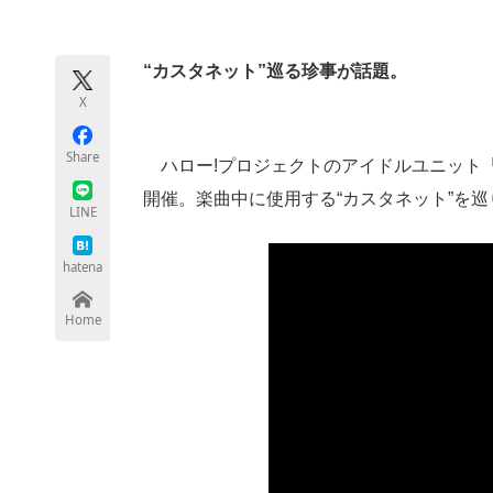
モノづくり技術者専門サイト
エレクトロ
“カスタネット”巡る珍事が話題。
X
ちょっと気になるネットの話題
Share
ハロー!プロジェクトのアイドルユニット「B
開催。楽曲中に使用する“カスタネット”を
LINE
hatena
Home