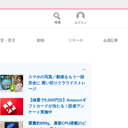
検索
ログイン
教育・育児
動物
リサーチ
会員記事
バイスの未来
好きが集まる 比べて選べる
- PR -
スマホの写真／動画をもう一段
コミュニティ
マーケ×ITの今がよく分かる
安全に 買い切りクラウドストレ
ージ
【抽選で5,000円分】Amazonギ
・活用を支援
フトカードが当たる！読者アン
ケート実施中
重量約999g、最新CPU搭載のビ