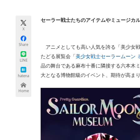
モノづくり技術者専門サイト
エレクトロ
セーラー戦士たちのアイテムやミュージカ
X
ちょっと気になるネットの話題
Share
アニメとしても高い人気を誇る「美少女戦
たどる展覧会「
美少女戦士セーラームーン 
LINE
品の舞台である麻布十番に隣接する六本木
大となる博物館級のイベント、期待が高ま
hatena
Home