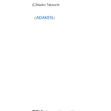
(C)Naoko Takeuchi
（
ADAKEN
）