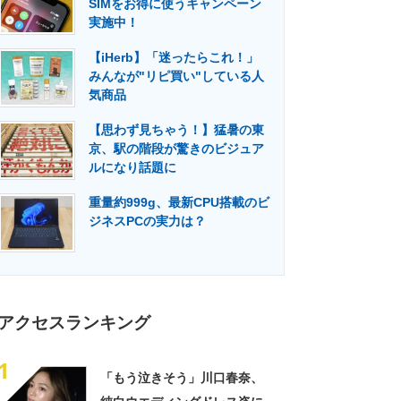
SIMをお得に使うキャンペーン
門メディア
建設×テクノロジーの最前線
実施中！
【iHerb】「迷ったらこれ！」
みんなが"リピ買い"している人
気商品
【思わず見ちゃう！】猛暑の東
京、駅の階段が驚きのビジュア
ルになり話題に
重量約999g、最新CPU搭載のビ
ジネスPCの実力は？
アクセスランキング
1
「もう泣きそう」川口春奈、