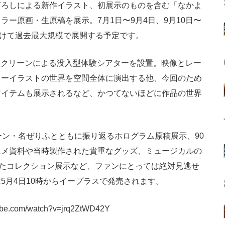
ろしによる新作イラスト、初展示のものを含む「なかよ
ー原画・生原稿を展示。7月1日〜9月4日、9月10日〜
間に分けて過去最大規模で展開する予定です。
スクリーンによる没入型体験シアターを設置。映像とレー
ラーイラストの世界を空間全体に演出する他、今回のため
アイテムも展示されるなど、かつてないほどに作品の世界
ン・名ぜりふとともに振り返るホログラム原稿展示、90
ニメ資料や当時製作された貴重なグッズ、ミュージカルの
めたコレクション展示など、ファンにとっては絶対見逃せ
5月4日10時からイープラスで発売されます。
tube.com/watch?v=jrq2ZtWD42Y