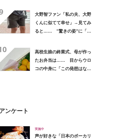
に「買いに走った」「コスパ
9
良すぎる」
大野智ファン「私の夫、大野
くんに似てて幸せ」→見てみ
ると…… ‟驚きの姿”に「最
高すぎません？」「本物かと
10
思いました！」
高校生娘の終業式、母が作っ
たお弁当は…… 目からウロ
コの中身に「この発想はなか
った！」「こんなお弁当食べ
たかった」
アンケート
実施中
声が好きな「日本のボーカリ