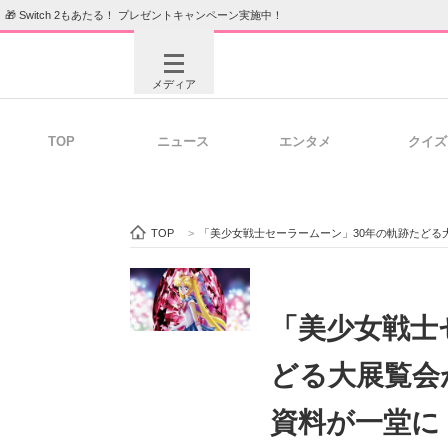
🎁 Switch 2もあたる！ プレゼントキャンペーン実施中！
メディア
TOP
ニュース
エンタメ
クイズ
注目記事を集めた総合ページ
ITの今
TOP
>
「美少女戦士セーラームーン」30年の軌跡たどる
ビジネスと働き方のヒント
AI活用
「美少女戦士
どる大展覧会
ITエンジニア向け専門サイト
企業向けI
資料が一堂に