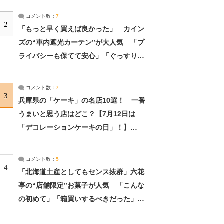
コメント数：
7
2
「もっと早く買えば良かった」 カイン
ズの“車内遮光カーテン”が大人気 「プ
ライバシーも保てて安心」「ぐっすり眠
れました」（2/2） | ライフ ねとらぼリ
サーチ：2ページ目
コメント数：
7
3
兵庫県の「ケーキ」の名店10選！ 一番
うまいと思う店はどこ？【7月12日は
「デコレーションケーキの日」！】
（2/4） | 兵庫県 ねとらぼリサーチ：2ペ
ージ目
コメント数：
5
4
「北海道土産としてもセンス抜群」六花
亭の“店舗限定”お菓子が人気 「こんな
の初めて」「箱買いするべきだった」
（1/2） | 北海道 ねとらぼリサーチ