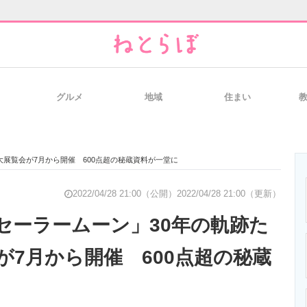
グルメ
地域
住まい
と未来を見通す
スマホと通信の最新トレンド
進化するPCとデ
大展覧会が7月から開催 600点超の秘蔵資料が一堂に
のいまが分かる
企業ITのトレンドを詳説
経営リーダーの
2022/04/28 21:00（公開）
2022/04/28 21:00（更新）
セーラームーン」30年の軌跡た
が7月から開催 600点超の秘蔵
T製品の総合サイト
IT製品の技術・比較・事例
製造業のIT導入