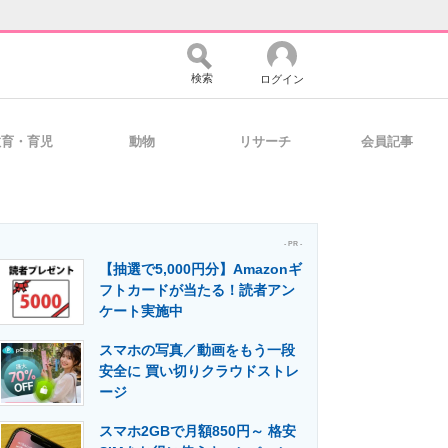
検索
ログイン
教育・育児
動物
リサーチ
会員記事
バイスの未来
好きが集まる 比べて選べる
- PR -
【抽選で5,000円分】Amazonギ
コミュニティ
マーケ×ITの今がよく分かる
フトカードが当たる！読者アン
ケート実施中
スマホの写真／動画をもう一段
・活用を支援
安全に 買い切りクラウドストレ
ージ
スマホ2GBで月額850円～ 格安