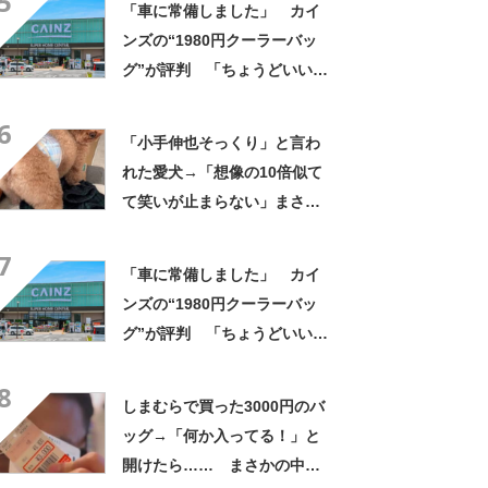
5
「車に常備しました」 カイ
ンズの“1980円クーラーバッ
グ”が評判 「ちょうどいい大
きさ」「保冷剤を止めるベル
6
トが良い」
「小手伸也そっくり」と言わ
れた愛犬→「想像の10倍似て
て笑いが止まらない」まさか
の姿に「生き別れの兄弟説」
7
「パーツのバランスが同じ」
「車に常備しました」 カイ
ンズの“1980円クーラーバッ
グ”が評判 「ちょうどいい大
きさ」「保冷剤を止めるベル
8
トが良い」
しまむらで買った3000円のバ
ッグ→「何か入ってる！」と
開けたら…… まさかの中身