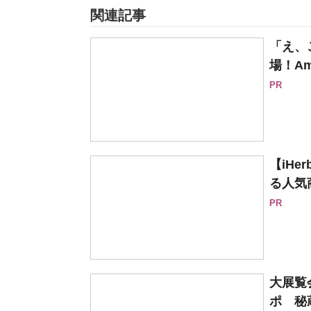
関連記事
「え、
場！Am
PR
【iH
る人気
PR
大展覧
ポ 秘