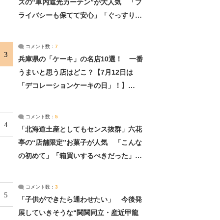
ズの“車内遮光カーテン”が大人気 「プ
ライバシーも保てて安心」「ぐっすり眠
れました」（2/2） | ライフ ねとらぼリ
サーチ：2ページ目
コメント数：
7
3
兵庫県の「ケーキ」の名店10選！ 一番
うまいと思う店はどこ？【7月12日は
「デコレーションケーキの日」！】
（2/4） | 兵庫県 ねとらぼリサーチ：2ペ
ージ目
コメント数：
5
4
「北海道土産としてもセンス抜群」六花
亭の“店舗限定”お菓子が人気 「こんな
の初めて」「箱買いするべきだった」
（1/2） | 北海道 ねとらぼリサーチ
コメント数：
3
5
「子供ができたら通わせたい」 今後発
展していきそうな“関関同立・産近甲龍