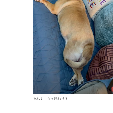
あれ？ もぅ終わり？