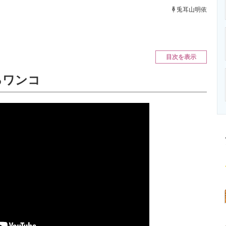
ニクス専門サイト
電子設計の基本と応用
エネルギーの専
兎耳山明依
目次を表示
るワンコ