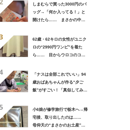
2
笑」と107万表示
しまむらで買った3000円のバ
ッグ→「何か入ってる！」と
開けたら…… まさかの中身
に「買いに走った」「コスパ
3
良すぎる」
62歳・62キロの女性がユニク
ロの“2990円ワンピ”を着た
ら…… 目からウロコのコー
デに「全色ほしいくらい」
4
「参考になりました」
「ナスは全部これでいい」94
歳おばあちゃんが作る“夕ご
飯”がすごい！「真似してみま
す」「憧れます」
5
小6娘が修学旅行で栃木へ→帰
宅後、取り出したのは……
母仰天の“まさかのお土産”に