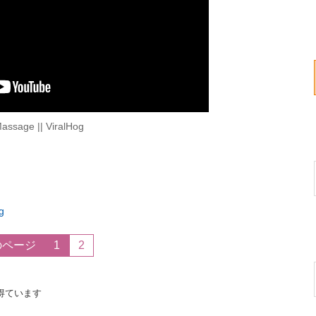
assage || ViralHog
g
のページ
1
2
得ています