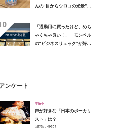
んの“目からウロコの光景”に
「えっ!? 天才すぎて」「夏
10
休みに絶対やる」
「通勤用に買ったけど、めち
ゃくちゃ良い！」 モンベル
の“ビジネスリュック”が好
評 「615グラムで軽い」
「たくさん入る」「満員電車
に乗りやすくなった」
アンケート
実施中
声が好きな「日本のボーカリ
スト」は？
回答数：49357