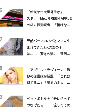
「仕掛けが凄すぎる!!」「娘
6
から賄賂がw」
「転売ヤー大量発生か」 ミ
スド、『Mrs. GREEN APPLE
の箱』転売続出 「情けない
と思わないのかな」「呆れる
7
わ」 2500円での出品も
天然パーマのパパとママ→生
まれてきた2人の女の子
は…… 驚きの姿に「遺伝っ
て不思議ですね」
8
「アヴリル・ラヴィーン」激
似の保護猫が話題→「これは
似てる…」「猫界の本人」
「アイラインまで完璧」里親
9
募集中【海外】
ペットボトルを半分に切って
つなげたら…… 流しそうめ