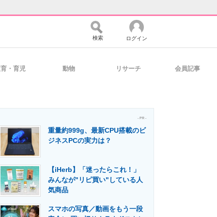
検索
ログイン
教育・育児
動物
リサーチ
会員記事
バイスの未来
好きが集まる 比べて選べる
- PR -
重量約999g、最新CPU搭載のビ
コミュニティ
マーケ×ITの今がよく分かる
ジネスPCの実力は？
【iHerb】「迷ったらこれ！」
・活用を支援
みんなが"リピ買い"している人
気商品
スマホの写真／動画をもう一段