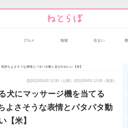
グルメ
地域
住まい
と未来を見通す
スマホと通信の最新トレンド
進化するPCとデ
 気持ちよさそうな表情とパタパタ動く足がかわいい【米】
のいまが分かる
企業ITのトレンドを詳説
経営リーダーの
2022/05/03 12:00（公開）
2022/05/03 12:00（更新）
る犬にマッサージ機を当てる
ちよさそうな表情とパタパタ動
T製品の総合サイト
IT製品の技術・比較・事例
製造業のIT導入
い【米】