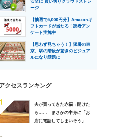
安全に 買い切りクラウドストレ
門メディア
建設×テクノロジーの最前線
ージ
【抽選で5,000円分】Amazonギ
フトカードが当たる！読者アン
ケート実施中
【思わず見ちゃう！】猛暑の東
京、駅の階段が驚きのビジュア
ルになり話題に
アクセスランキング
1
夫が買ってきた赤福→開けた
ら…… まさかの中身に「お
店に電話してしまいそう」
「さすがに初めて見ました