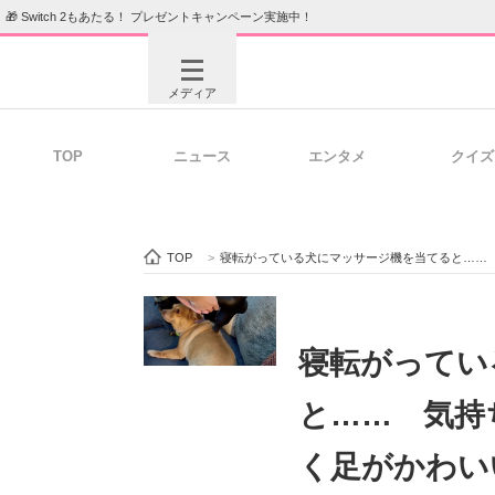
🎁 Switch 2もあたる！ プレゼントキャンペーン実施中！
メディア
TOP
ニュース
エンタメ
クイズ
注目記事を集めた総合ページ
ITの今
TOP
>
寝転がっている犬にマッサージ機を当てると……
ビジネスと働き方のヒント
AI活用
寝転がってい
と…… 気持
ITエンジニア向け専門サイト
企業向けI
く足がかわい