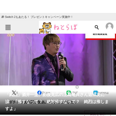
🎁 Switch 2もあたる！ プレゼントキャンペーン実施中！
ねとらぼメニュー
TOP
ニュース
エンタメ
クイズ
グルメ
地域
住まい
教育・育児
動物
リサーチ
2022/05/15 13:20（公開）
X
Share
LINE
hatena
会員記事
「純烈」酒井一圭、肥後克広の上島竜兵さん追悼文に
涙 「推すなって？ 絶対推すなって？ 純烈は推しま
「ダチョウ倶楽部」愛あふれる返しでした。
メディア
すよ」
目次を表示
注目記事を集めた総合ページ