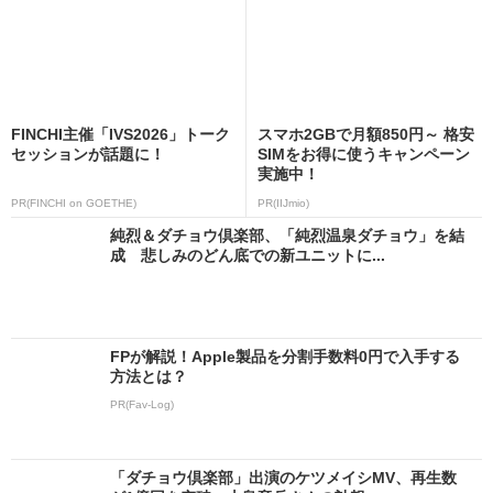
FINCHI主催「IVS2026」トーク
スマホ2GBで月額850円～ 格安
セッションが話題に！
SIMをお得に使うキャンペーン
実施中！
PR(FINCHI on GOETHE)
PR(IIJmio)
純烈＆ダチョウ倶楽部、「純烈温泉ダチョウ」を結
成 悲しみのどん底での新ユニットに...
FPが解説！Apple製品を分割手数料0円で入手する
方法とは？
PR(Fav-Log)
「ダチョウ倶楽部」出演のケツメイシMV、再生数