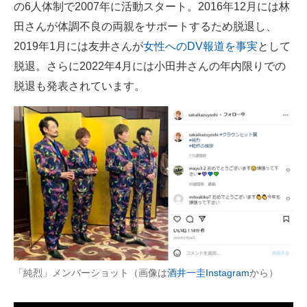
の6人体制で2007年に活動スタート。2016年12月には林
田さんが体調不良の両親をサポートするため脱退し、
2019年1月には友井さんが
女性へのDV報道を事実
として
脱退。さらに2022年4月には小田井さんの年内限りでの
脱退も発表されています。
「純烈」メンバーショット（画像は
酒井一圭Instagram
から）