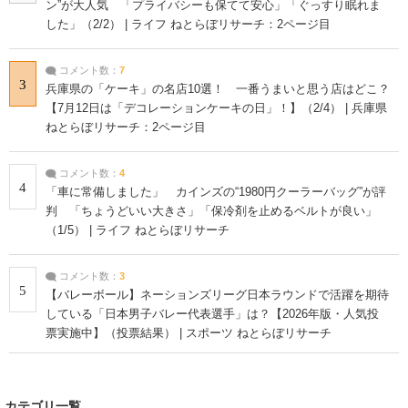
ン”が大人気 「プライバシーも保てて安心」「ぐっすり眠れま
した」（2/2） | ライフ ねとらぼリサーチ：2ページ目
コメント数：
7
3
兵庫県の「ケーキ」の名店10選！ 一番うまいと思う店はどこ？
【7月12日は「デコレーションケーキの日」！】（2/4） | 兵庫県
ねとらぼリサーチ：2ページ目
コメント数：
4
4
「車に常備しました」 カインズの“1980円クーラーバッグ”が評
判 「ちょうどいい大きさ」「保冷剤を止めるベルトが良い」
（1/5） | ライフ ねとらぼリサーチ
コメント数：
3
5
【バレーボール】ネーションズリーグ日本ラウンドで活躍を期待
している「日本男子バレー代表選手」は？【2026年版・人気投
票実施中】（投票結果） | スポーツ ねとらぼリサーチ
カテゴリ一覧