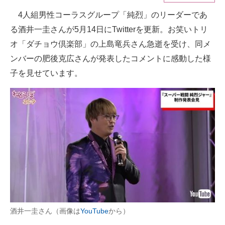
4人組男性コーラスグループ「純烈」のリーダーであ
ITの今と未来を見通す
る酒井一圭さんが5月14日にTwitterを更新。お笑いトリ
スマホと通信の最新トレンド
オ「ダチョウ倶楽部」の上島竜兵さん急逝を受け、同メ
ンバーの肥後克広さんが発表したコメントに感動した様
進化するPCとデバイスの未来
子を見せています。
好きが集まる 比べて選べる
ビジネスと働き方のヒント
AI活用のいまが分かる
企業ITのトレンドを詳説
経営リーダーのコミュニティ
マーケ×ITの今がよく分かる
酒井一圭さん（画像は
YouTube
から）
ITエンジニア向け専門サイト