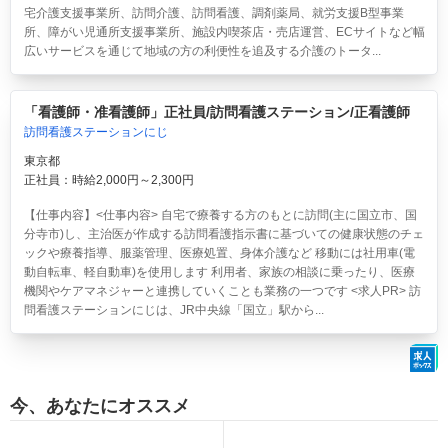
宅介護支援事業所、訪問介護、訪問看護、調剤薬局、就労支援B型事業
所、障がい児通所支援事業所、施設内喫茶店・売店運営、ECサイトなど幅
広いサービスを通じて地域の方の利便性を追及する介護のトータ...
「看護師・准看護師」正社員/訪問看護ステーション/正看護師
訪問看護ステーションにじ
東京都
正社員：時給2,000円～2,300円
【仕事内容】<仕事内容> 自宅で療養する方のもとに訪問(主に国立市、国
分寺市)し、主治医が作成する訪問看護指示書に基づいての健康状態のチェ
ックや療養指導、服薬管理、医療処置、身体介護など 移動には社用車(電
動自転車、軽自動車)を使用します 利用者、家族の相談に乗ったり、医療
機関やケアマネジャーと連携していくことも業務の一つです <求人PR> 訪
問看護ステーションにじは、JR中央線「国立」駅から...
今、あなたにオススメ