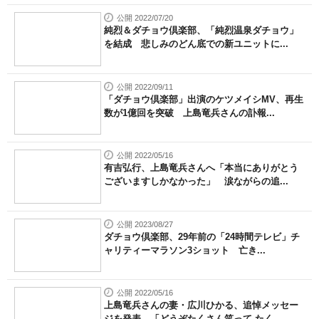
公開 2022/07/20
純烈＆ダチョウ倶楽部、「純烈温泉ダチョウ」
を結成 悲しみのどん底での新ユニットに...
公開 2022/09/11
「ダチョウ倶楽部」出演のケツメイシMV、再生
数が1億回を突破 上島竜兵さんの訃報...
公開 2022/05/16
有吉弘行、上島竜兵さんへ「本当にありがとう
ございますしかなかった」 涙ながらの追...
公開 2023/08/27
ダチョウ倶楽部、29年前の「24時間テレビ」チ
ャリティーマラソン3ショット 亡き...
公開 2022/05/16
上島竜兵さんの妻・広川ひかる、追悼メッセー
ジを発表 「どうぞたくさん笑って たく...