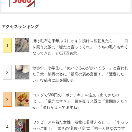
アクセスランキング
掛け毛布を半年ぶりにオキシ漬け→翌朝見たら…… 目
1
を疑う光景に「嘘だと言ってくれ」「うちの毛布も怖く
なってきた」と627万表示
散歩中、小学生に「ぬいぐるみが歩いてる！」と言われ
2
た子犬 納得の姿に「最高の褒め言葉！」「遭遇した
い」投稿者に話を聞いた
コメダで680円の「ポテチキ」を注文→出てきたの
3
は……「逆詐欺すぎ」 目を疑う光景に「量間違えた？
w」「溢れかえってますね」
ワンピースを着た女性→着物に着替えると……「すっっ
4
っっご!!!!!」 驚きの“着痩せ姿”に「同一人物なのです