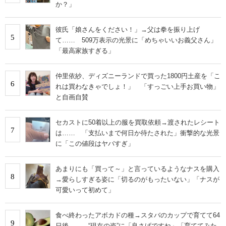
か？」
彼氏「娘さんをください！」→父は拳を振り上げ
5
て…… 509万表示の光景に「めちゃいいお義父さん」
「最高家族すぎる」
仲里依紗、ディズニーランドで買った1800円土産を「こ
6
れは買わなきゃでしょ！」 「すっごい上手お買い物」
と自画自賛
セカストに50着以上の服を買取依頼→渡されたレシート
7
は…… 「支払いまで何日か待たされた」衝撃的な光景
に「この値段はヤバすぎ」
あまりにも「買って～」と言っているようなナスを購入
8
→愛らしすぎる姿に「切るのがもったいない」「ナスが
可愛いって初めて」
食べ終わったアボカドの種→スタバのカップで育てて64
9
日後…… “現在の姿”に「良さげですね」「育ててみた