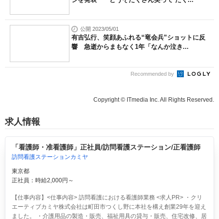
公開 2023/05/01
有吉弘行、笑顔あふれる“竜会兵”ショットに反
響 急逝からまもなく1年「なんか泣き...
Recommended by
Copyright © ITmedia Inc. All Rights Reserved.
求人情報
「看護師・准看護師」正社員/訪問看護ステーション/正看護師
訪問看護ステーションカミヤ
東京都
正社員：時給2,000円～
【仕事内容】<仕事内容> 訪問看護における看護師業務 <求人PR> ・クリ
エーティブカミヤ株式会社は町田市つくし野に本社を構え創業29年を迎え
ました。 ・介護用品の製造・販売、福祉用具の貸与・販売、住宅改修、居