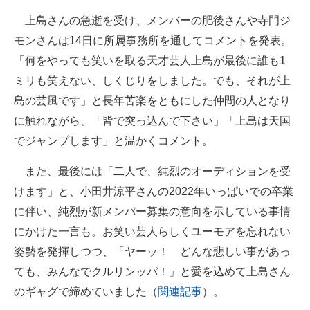
企業向けIT製品の総合サイト
上島さんの急逝を受け、メンバーの肥後さんや寺門ジ
モンさんは14日に所属事務所を通してコメントを発表。
IT製品の技術・比較・事例
「何をやっても笑いを取る天才芸人上島が最後に誰も1
製造業のIT導入・活用を支援
ミリも笑えない、しくじりをしました。でも、それが上
島の芸風です」と長年苦楽をともにした仲間の人となり
モノづくり技術者専門サイト
に触れながら、「皆で突っ込んで下さい」「上島は天国
エレクトロニクス専門サイト
でジャンプします」と温かくコメント。
電子設計の基本と応用
また、最後には「二人で、純烈のオーディションを受
けます」と、小田井涼平さんの2022年いっぱいでの卒業
エネルギーの専門メディア
に伴い、純烈が新メンバー募集の意向を示している事情
建設×テクノロジーの最前線
にかけた一言も。お笑い芸人らしくユーモアを忘れない
姿勢を発揮しつつ、「ヤーッ！ どんな悲しい事があっ
ちょっと気になるネットの話題
ても、みんなでクルリンッパ！」と愛を込めて上島さん
のギャグで締めていました（
関連記事
）。