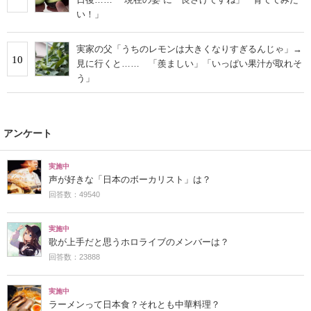
い！」
実家の父「うちのレモンは大きくなりすぎるんじゃ」→
10
見に行くと…… 「羨ましい」「いっぱい果汁が取れそ
う」
アンケート
実施中
声が好きな「日本のボーカリスト」は？
回答数：49540
実施中
歌が上手だと思うホロライブのメンバーは？
回答数：23888
実施中
ラーメンって日本食？それとも中華料理？