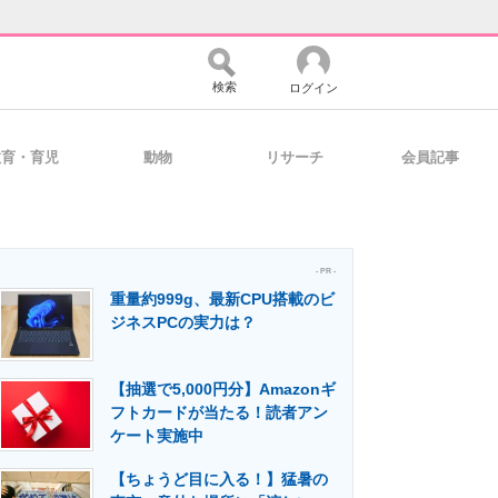
検索
ログイン
教育・育児
動物
リサーチ
会員記事
バイスの未来
好きが集まる 比べて選べる
- PR -
重量約999g、最新CPU搭載のビ
コミュニティ
マーケ×ITの今がよく分かる
ジネスPCの実力は？
【抽選で5,000円分】Amazonギ
・活用を支援
フトカードが当たる！読者アン
ケート実施中
【ちょうど目に入る！】猛暑の