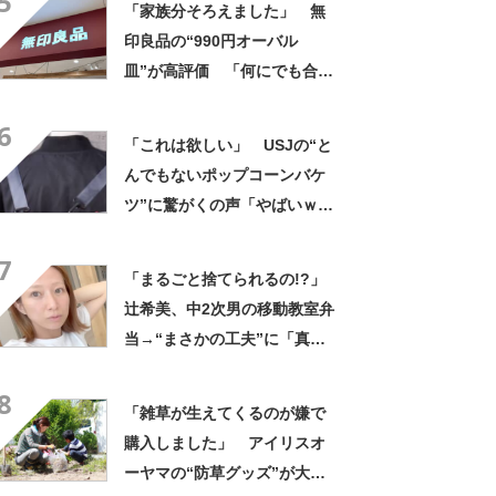
5
「家族分そろえました」 無
印良品の“990円オーバル
皿”が高評価 「何にでも合
う」「盛り付けるだけでカフ
6
ェっぽくなってお気に入り」
「これは欲しい」 USJの“と
んでもないポップコーンバケ
ツ”に驚がくの声「やばいｗ
ｗ」「天才的発想」
7
「まるごと捨てられるの!?」
辻希美、中2次男の移動教室弁
当→“まさかの工夫”に「真似
したい！」「その手があった
8
かー！」
「雑草が生えてくるのが嫌で
購入しました」 アイリスオ
ーヤマの“防草グッズ”が大人