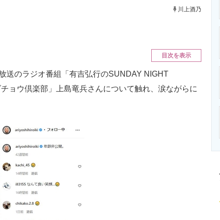
ニクス専門サイト
電子設計の基本と応用
エネルギーの専
川上酒乃
。
目次を表示
のラジオ番組「有吉弘行のSUNDAY NIGHT
「ダチョウ倶楽部」上島竜兵さんについて触れ、涙ながらに