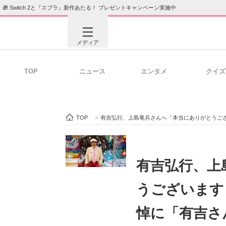
🎁 Switch 2と『スプラ』新作あたる！ プレゼントキャンペーン実施中
メディア
TOP
ニュース
エンタメ
クイズ
注目記事を集めた総合ページ
ITの今
TOP
>
有吉弘行、上島竜兵さんへ「本当にありがとうご
ビジネスと働き方のヒント
AI活用
有吉弘行、上
うございます
ITエンジニア向け専門サイト
企業向けI
悼に「有吉さ