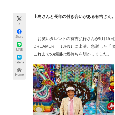
モノづくり技術者専門サイト
エレクトロ
上島さんと長年の付き合いがある有吉さん
X
ちょっと気になるネットの話題
Share
お笑いタレントの有吉弘行さんが5月15日放送
DREAMER」（JFN）に出演。急逝した
LINE
これまでの感謝の気持ちを明かしました。
hatena
Home