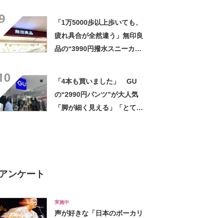
気 「今回で3度目の購入」
9
「施工が楽で簡単」
「1万5000歩以上歩いても、
疲れ具合が全然違う」無印良
品の“3990円撥水スニーカ
ー”に「もう何足目かわからな
10
い」「パンツでもスカートで
「4本も買いました」 GU
も合う」の声
の“2990円パンツ”が大人気
「脚が細く見える」「とても
柔らかく履き心地抜群」「仕
事でもプライベートでも重宝
します」
アンケート
実施中
声が好きな「日本のボーカリ