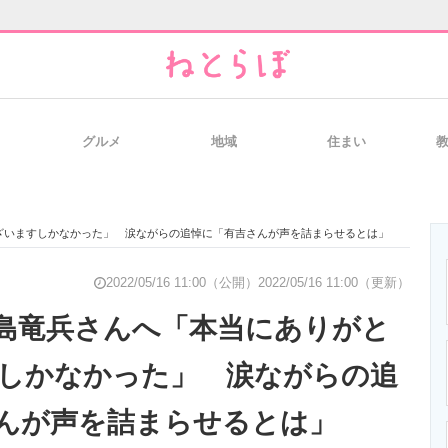
グルメ
地域
住まい
と未来を見通す
スマホと通信の最新トレンド
進化するPCとデ
ざいますしかなかった」 涙ながらの追悼に「有吉さんが声を詰まらせるとは」
のいまが分かる
企業ITのトレンドを詳説
経営リーダーの
2022/05/16 11:00（公開）
2022/05/16 11:00（更新）
島竜兵さんへ「本当にありがと
しかなかった」 涙ながらの追
T製品の総合サイト
IT製品の技術・比較・事例
製造業のIT導入
んが声を詰まらせるとは」