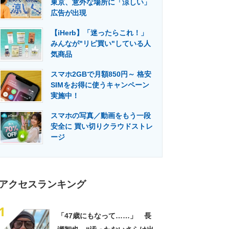
東京、意外な場所に「涼しい」
門メディア
建設×テクノロジーの最前線
広告が出現
【iHerb】「迷ったらこれ！」
みんなが"リピ買い"している人
気商品
スマホ2GBで月額850円～ 格安
SIMをお得に使うキャンペーン
実施中！
スマホの写真／動画をもう一段
安全に 買い切りクラウドストレ
ージ
アクセスランキング
1
「47歳にもなって……」 長