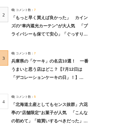
コメント数：
7
2
「もっと早く買えば良かった」 カイン
ズの“車内遮光カーテン”が大人気 「プ
ライバシーも保てて安心」「ぐっすり眠
れました」（2/2） | ライフ ねとらぼリ
サーチ：2ページ目
コメント数：
7
3
兵庫県の「ケーキ」の名店10選！ 一番
うまいと思う店はどこ？【7月12日は
「デコレーションケーキの日」！】
（2/4） | 兵庫県 ねとらぼリサーチ：2ペ
ージ目
コメント数：
5
4
「北海道土産としてもセンス抜群」六花
亭の“店舗限定”お菓子が人気 「こんな
の初めて」「箱買いするべきだった」
（1/2） | 北海道 ねとらぼリサーチ