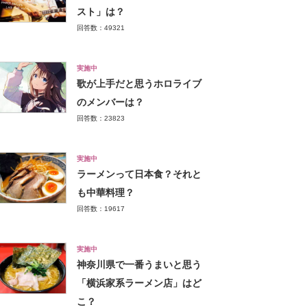
スト」は？
回答数：49321
実施中
歌が上手だと思うホロライブ
のメンバーは？
回答数：23823
実施中
ラーメンって日本食？それと
も中華料理？
回答数：19617
実施中
神奈川県で一番うまいと思う
「横浜家系ラーメン店」はど
こ？