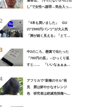
瀬智也、“汚ったないさらけ出
し”で女性へ謝罪→気合入った
髪形に反響も…… 「長瀬な
2
ら私が許す」「あれはネ
「4本も買いました」 GU
タ？」
の“2990円パンツ”が大人気
「脚が細く見える」「とても
柔らかく履き心地抜群」「仕
3
事でもプライベートでも重宝
中2のころ、懸賞で当たった
します」
「780円の皿」→ひっくり返
すと…… 「いいなぁぁぁぁ
ぁ！」まさかのお宝に「胸熱
4
ですね……」
アフリカで“新種のサル”発
見 唇は鮮やかなオレンジ
色 研究者は絶滅危惧種への
分類も提案【海外】