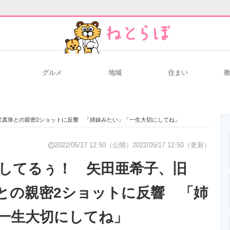
グルメ
地域
住まい
と未来を見通す
スマホと通信の最新トレンド
進化するPCとデ
沢真珠との親密2ショットに反響 「姉妹みたい」「一生大切にしてね」
のいまが分かる
企業ITのトレンドを詳説
経営リーダーの
2022/05/17 12:50（公開）
2022/05/17 12:50（更新）
してるぅ！ 矢田亜希子、旧
との親密2ショットに反響 「姉
T製品の総合サイト
IT製品の技術・比較・事例
製造業のIT導入
一生大切にしてね」