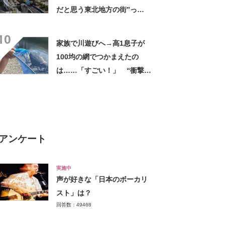
だと思う東北地方の街”っ
て？ ランキング上位に「ち
10
ょうどよく都会と田舎が混じ
家族で川遊びへ→高1息子が
ってる」「コンパクトにまと
100均の網でつかまえたの
まったいい街」の声
は……「すごい！」 “衝撃の
光景”に「めっちゃ大きい！」
「楽しそう」
アンケート
実施中
声が好きな「日本のボーカリ
スト」は？
回答数：49468