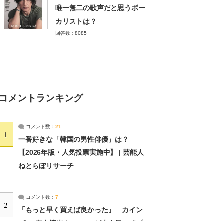
唯一無二の歌声だと思うボー
カリストは？
回答数：8085
コメントランキング
コメント数：
21
1
一番好きな「韓国の男性俳優」は？
【2026年版・人気投票実施中】 | 芸能人
ねとらぼリサーチ
コメント数：
7
2
「もっと早く買えば良かった」 カイン