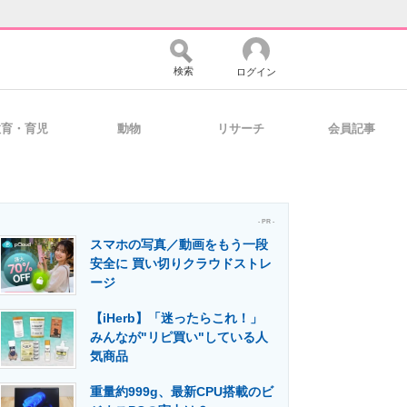
検索
ログイン
教育・育児
動物
リサーチ
会員記事
バイスの未来
好きが集まる 比べて選べる
- PR -
スマホの写真／動画をもう一段
コミュニティ
マーケ×ITの今がよく分かる
安全に 買い切りクラウドストレ
ージ
【iHerb】「迷ったらこれ！」
・活用を支援
みんなが"リピ買い"している人
気商品
重量約999g、最新CPU搭載のビ