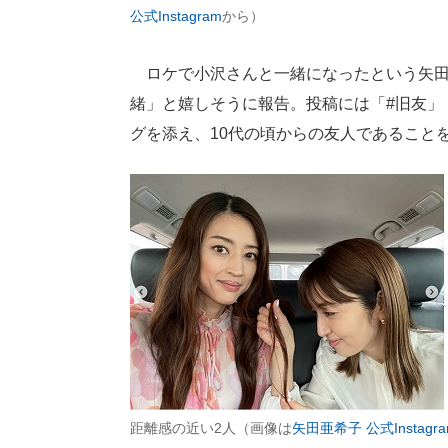
公式Instagram
から）
ロケで小沢さんと一緒になったという矢田
緒」と嬉しそうに報告。投稿には「#旧友」「
グを添え、10代の頃からの友人であること
距離感の近い2人（画像は
矢田亜希子 公式Instagr