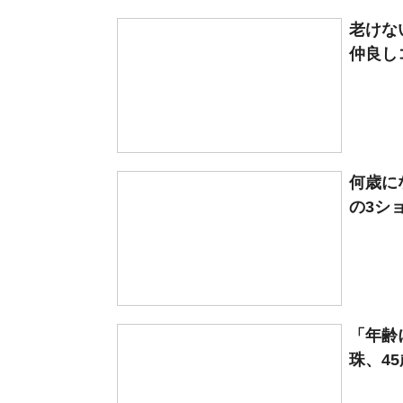
老けな
仲良しコ
何歳に
の3シ
「年齢
珠、45