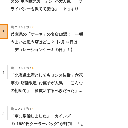
ズの“車内遮光カーテン”が大人気 「プ
ライバシーも保てて安心」「ぐっすり眠
れました」（2/2） | ライフ ねとらぼリ
サーチ：2ページ目
コメント数：
7
3
兵庫県の「ケーキ」の名店10選！ 一番
うまいと思う店はどこ？【7月12日は
「デコレーションケーキの日」！】
（2/4） | 兵庫県 ねとらぼリサーチ：2ペ
ージ目
コメント数：
5
4
「北海道土産としてもセンス抜群」六花
亭の“店舗限定”お菓子が人気 「こんな
の初めて」「箱買いするべきだった」
（1/2） | 北海道 ねとらぼリサーチ
コメント数：
4
5
「車に常備しました」 カインズ
の“1980円クーラーバッグ”が評判 「ち