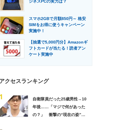
ジネスPCの実力は？
門メディア
建設×テクノロジーの最前線
スマホ2GBで月額850円～ 格安
SIMをお得に使うキャンペーン
実施中！
【抽選で5,000円分】Amazonギ
フトカードが当たる！読者アン
ケート実施中
アクセスランキング
1
自衛隊員だった25歳男性→10
年後……「マジで何があった
の？」 衝撃の“現在の姿”が
180万再生「別人…？」「好