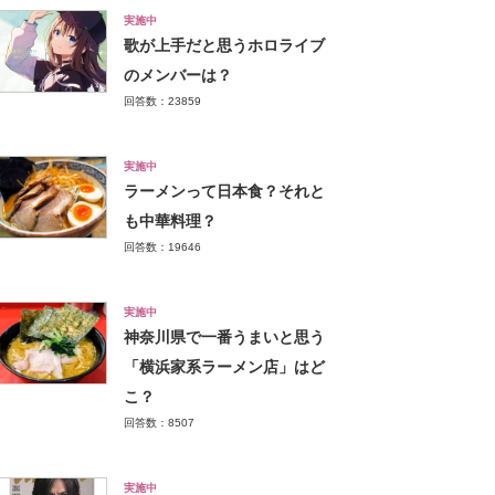
実施中
歌が上手だと思うホロライブ
のメンバーは？
回答数：23859
実施中
ラーメンって日本食？それと
も中華料理？
回答数：19646
実施中
神奈川県で一番うまいと思う
「横浜家系ラーメン店」はど
こ？
回答数：8507
実施中