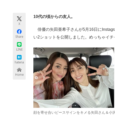
モノづくり技術者専門サイト
エレクトロ
10代の頃からの友人。
X
ちょっと気になるネットの話題
俳優の矢田亜希子さんが5月16日にInsta
Share
い2ショットを公開しました。めっちゃイチ
LINE
hatena
Home
顔を寄せ合いピースサインをキメる矢田さん＆小