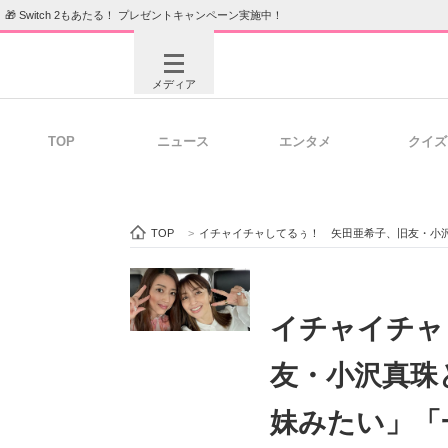
🎁 Switch 2もあたる！ プレゼントキャンペーン実施中！
メディア
TOP
ニュース
エンタメ
クイズ
注目記事を集めた総合ページ
ITの今
TOP
>
イチャイチャしてるぅ！ 矢田亜希子、旧友・小
ビジネスと働き方のヒント
AI活用
イチャイチャ
友・小沢真珠
ITエンジニア向け専門サイト
企業向けI
妹みたい」「