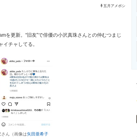
ニクス専門サイト
電子設計の基本と応用
エネルギーの専
五月アメボシ
gramを更新。“旧友”で俳優の小沢真珠さんとの仲むつまじ
ャイチャしてる。
沢さん（画像は
矢田亜希子