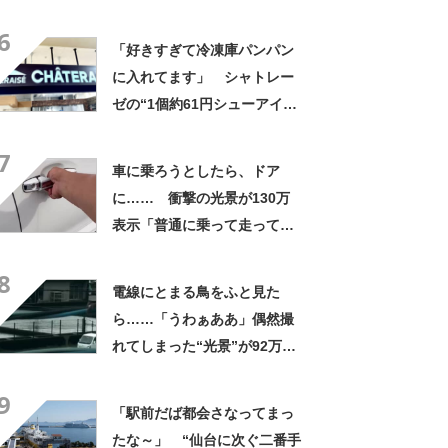
にも活躍」「風通しもよくし
6
っかり遮光」の声
「好きすぎて冷凍庫パンパン
に入れてます」 シャトレー
ゼの“1個約61円シューアイ
ス”が好評 「生地とバニラア
7
イスの相性が◎」「家族も好
車に乗ろうとしたら、ドア
きで夏はストックしてる」
に…… 衝撃の光景が130万
表示「普通に乗って走ってた
やん」「どうやって入った
8
の!?」
電線にとまる鳥をふと見た
ら……「うわぁああ」偶然撮
れてしまった“光景”が92万再
生「自然は過酷」
9
「駅前だば都会さなってまっ
たな～」 “仙台に次ぐ二番手