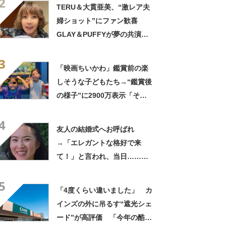
2
きに生きんしゃい」
TERU＆大貫亜美、“激レア夫
婦ショット”にファン歓喜
GLAY＆PUFFYが夢の共演
「旦那おるやん」「夫婦で写
3
ってるの尊い！」
「映画ちいかわ」鑑賞前の楽
しそうな子どもたち→“鑑賞後
の様子”に2900万表示「そう
なるわなw」「分かるよ」
4
「いったい何が」
友人の結婚式へお呼ばれ
→「エレガントな格好で来
て！」と言われ、当日……ま
さかの参列姿に「いやすごお
5
おお！」「天才」【海外】
「4度くらい違いました」 カ
インズの外に吊るす“遮光シェ
ード”が高評価 「今年の酷暑