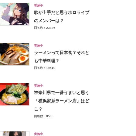
実施中
歌が上手だと思うホロライブ
のメンバーは？
回答数：23836
実施中
ラーメンって日本食？それと
も中華料理？
回答数：19640
実施中
神奈川県で一番うまいと思う
「横浜家系ラーメン店」はど
こ？
回答数：8505
実施中