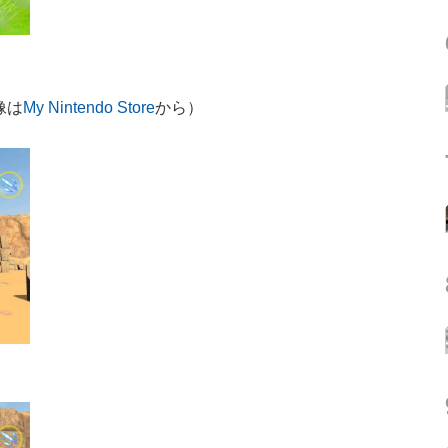
像は
My Nintendo Store
から）