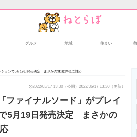
グルメ
地域
住まい
と未来を見通す
スマホと通信の最新トレンド
進化するPCとデ
ションで5月19日発売決定 まさかの3D立体視に対応
のいまが分かる
企業ITのトレンドを詳説
経営リーダーの
2022/05/17 13:30（公開）
2022/05/17 13:30（更新）
「ファイナルソード」がプレイ
で5月19日発売決定 まさかの
T製品の総合サイト
IT製品の技術・比較・事例
製造業のIT導入
対応