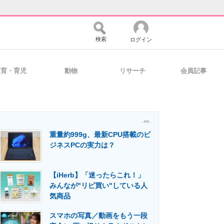
検索
ログイン
教育・育児
動物
リサーチ
会員記事
バイスの未来
好きが集まる 比べて選べる
- PR -
重量約999g、最新CPU搭載のビ
コミュニティ
マーケ×ITの今がよく分かる
ジネスPCの実力は？
【iHerb】「迷ったらこれ！」
・活用を支援
みんなが"リピ買い"している人
気商品
スマホの写真／動画をもう一段