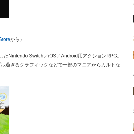
Store
から）
ntendo Switch／iOS／Android用アクションRPG。
プル過ぎるグラフィックなどで一部のマニアからカルトな