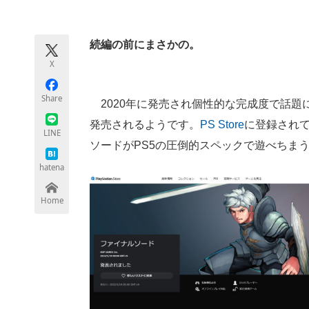
モノづくり技術者専門サイト
エレクトロ
続編の前にまさかの。
X
ちょっと気になるネットの話題
Share
2020年に発売され個性的な完成度で話題
発売されるようです。
PS Store
に登録されて
LINE
ソードがPS5の圧倒的スペックで遊べちまう
hatena
Home