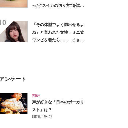
った“スイカの切り方”を試し
てみると…… 目からウロコ
10
の光景に「やってみます」
「その体型でよく脚出せるよ
ね」と言われた女性→ミニ丈
ワンピを着たら…… まさか
の姿に「『マジか！』って叫
んだ」「スーパーオシャレ」
アンケート
実施中
声が好きな「日本のボーカリ
スト」は？
回答数：49453