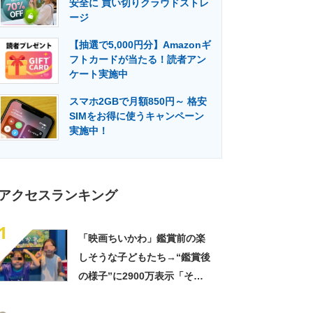
安全に 買い切りクラウドストレ
門メディア
建設×テクノロジーの最前線
ージ
【抽選で5,000円分】Amazonギ
フトカードが当たる！読者アン
ケート実施中
スマホ2GBで月額850円～ 格安
SIMをお得に使うキャンペーン
実施中！
アクセスランキング
1
「映画ちいかわ」鑑賞前の楽
しそうな子どもたち→“鑑賞後
の様子”に2900万表示「そう
なるわなw」「分かるよ」