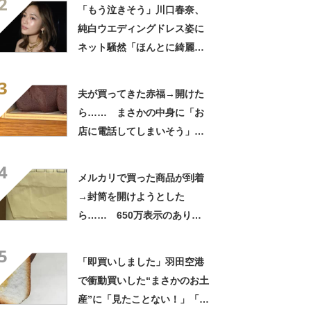
2
「いったい何が」
「もう泣きそう」川口春奈、
純白ウエディングドレス姿に
ネット騒然「ほんとに綺麗」
「この笑顔が切なすぎる」
3
夫が買ってきた赤福→開けた
ら…… まさかの中身に「お
店に電話してしまいそう」
「さすがに初めて見ました
4
笑」と107万表示
メルカリで買った商品が到着
→封筒を開けようとした
ら…… 650万表示のありえ
ない光景に「完全に想定外す
5
ぎて笑った」「何者？」
「即買いしました」羽田空港
で衝動買いした“まさかのお土
産”に「見たことない！」「み