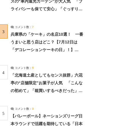
ズの“車内遮光カーテン”が大人気 「プ
ライバシーも保てて安心」「ぐっすり眠
れました」（2/2） | ライフ ねとらぼリ
サーチ：2ページ目
コメント数：
7
3
兵庫県の「ケーキ」の名店10選！ 一番
うまいと思う店はどこ？【7月12日は
「デコレーションケーキの日」！】
（2/4） | 兵庫県 ねとらぼリサーチ：2ペ
ージ目
コメント数：
5
4
「北海道土産としてもセンス抜群」六花
亭の“店舗限定”お菓子が人気 「こんな
の初めて」「箱買いするべきだった」
（1/2） | 北海道 ねとらぼリサーチ
コメント数：
3
5
【バレーボール】ネーションズリーグ日
本ラウンドで活躍を期待している「日本