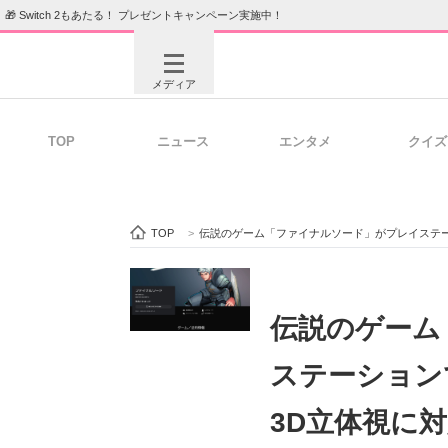
🎁 Switch 2もあたる！ プレゼントキャンペーン実施中！
メディア
TOP
ニュース
エンタメ
クイズ
注目記事を集めた総合ページ
ITの今
TOP
>
伝説のゲーム「ファイナルソード」がプレイステー
ビジネスと働き方のヒント
AI活用
伝説のゲーム
ステーション
ITエンジニア向け専門サイト
企業向けI
3D立体視に