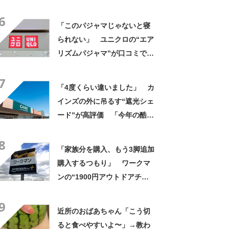
んなに自慢したい」
6
「このパジャマじゃないと寝
られない」 ユニクロの“エア
リズムパジャマ”が口コミで好
評 「冷房をつけっぱなしで
7
も長袖がありがたい」「夏で
「4度くらい違いました」 カ
も暑く感じない」
インズの外に吊るす“遮光シェ
ード”が高評価 「今年の酷暑
にも活躍」「風通しもよくし
8
っかり遮光」の声
「家族分を購入、もう3脚追加
購入するつもり」 ワークマ
ンの“1900円アウトドアチェ
ア”に反響 「90キロ級でも安
9
心して座れた」「キャンプの1
近所のおばあちゃん「こう切
軍」の声
ると食べやすいよ〜」→教わ