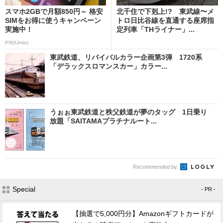
スマホ2GBで月額850円～ 格安
北千住で下剋上!? 東武線〜メ
SIMをお得に使うキャンペーン
トロ日比谷線を直通する座席指
実施中！
定列車「THライナー」...
PR(IIJmio)
東武鉄道、リバイバルカラー企画第3弾 1720系
「デラックスロマンスカー」カラー...
うぉぉ東武鉄道と秩父鉄道が夢のタッグ 1日乗り
放題「SAITAMAプラチナルート...
Recommended by
Special
- PR -
【抽選で5,000円分】Amazonギフトカードが