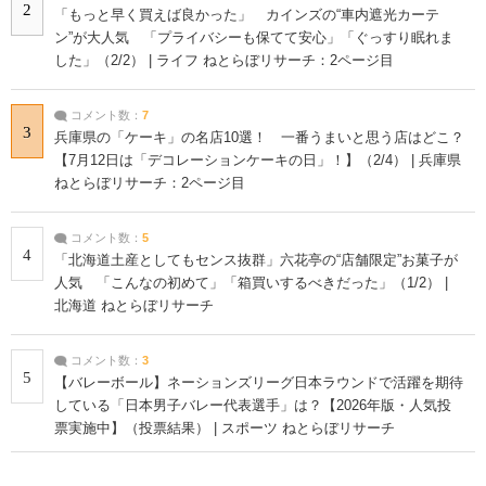
2
「もっと早く買えば良かった」 カインズの“車内遮光カーテ
ン”が大人気 「プライバシーも保てて安心」「ぐっすり眠れま
した」（2/2） | ライフ ねとらぼリサーチ：2ページ目
コメント数：
7
3
兵庫県の「ケーキ」の名店10選！ 一番うまいと思う店はどこ？
【7月12日は「デコレーションケーキの日」！】（2/4） | 兵庫県
ねとらぼリサーチ：2ページ目
コメント数：
5
4
「北海道土産としてもセンス抜群」六花亭の“店舗限定”お菓子が
人気 「こんなの初めて」「箱買いするべきだった」（1/2） |
北海道 ねとらぼリサーチ
コメント数：
3
5
【バレーボール】ネーションズリーグ日本ラウンドで活躍を期待
している「日本男子バレー代表選手」は？【2026年版・人気投
票実施中】（投票結果） | スポーツ ねとらぼリサーチ