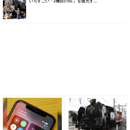
いろすごい「2機目のSL」を復元す...