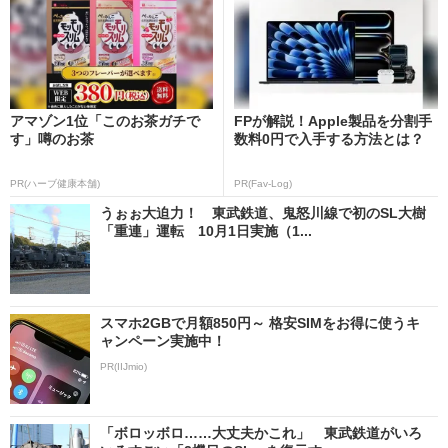
アマゾン1位「このお茶ガチで
FPが解説！Apple製品を分割手
す」噂のお茶
数料0円で入手する方法とは？
PR(ハーブ健康本舗)
PR(Fav-Log)
うぉぉ大迫力！ 東武鉄道、鬼怒川線で初のSL大樹
「重連」運転 10月1日実施（1...
スマホ2GBで月額850円～ 格安SIMをお得に使うキ
ャンペーン実施中！
PR(IIJmio)
「ボロッボロ……大丈夫かこれ」 東武鉄道がいろ