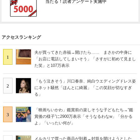
当たる！読者アンケート実施中
アクセスランキング
夫が買ってきた赤福→開けたら…… まさかの中身に
1
「お店に電話してしまいそう」「さすがに初めて見まし
た笑」と107万表示
「もう泣きそう」川口春奈、純白ウエディングドレス姿
2
にネット騒然「ほんとに綺麗」「この笑顔が切なすぎ
る」
「映画ちいかわ」鑑賞前の楽しそうな子どもたち→“鑑
3
賞後の様子”に2900万表示「そうなるわなw」「分かる
よ」「いったい何が」
メルカリで買った商品が到着→封筒を開けようとした