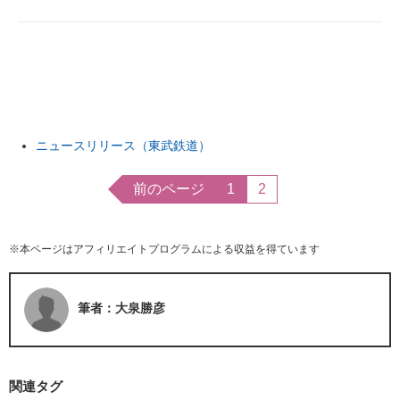
ITの今と未来を見通す
スマホと通信の最新トレンド
進化するPCとデバイスの未来
ニュースリリース（東武鉄道）
好きが集まる 比べて選べる
前のページ
1
2
ビジネスと働き方のヒント
AI活用のいまが分かる
※本ページはアフィリエイトプログラムによる収益を得ています
企業ITのトレンドを詳説
経営リーダーのコミュニティ
筆者：大泉勝彦
マーケ×ITの今がよく分かる
ITエンジニア向け専門サイト
関連タグ