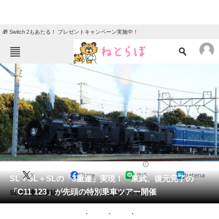
🎁 Switch 2もあたる！ プレゼントキャンペーン実施中！
ねとらぼメニュー
TOP
ニュース
エンタメ
クイズ
グルメ
地域
住まい
教育・育児
動物
リサーチ
2022/05/17 20:00（公開）
X
Share
LINE
hatena
会員記事
SL＋SL＋SLの「3重連」実現！ 東武、復元完了の
「C11 123」が先頭の特別乗車ツアー開催
SLが3機も連結……！ きっと迫力ハンパない。
メディア
注目記事を集めた総合ページ