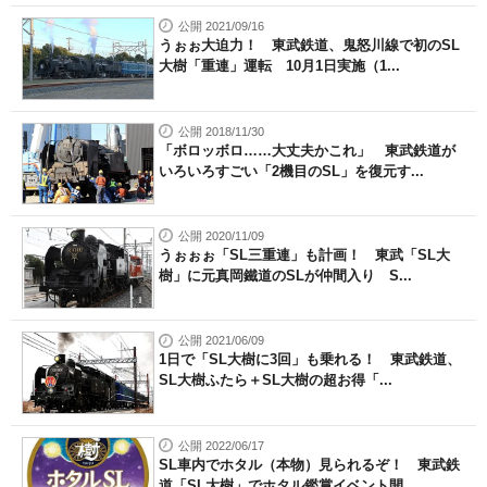
公開 2021/09/16
うぉぉ大迫力！ 東武鉄道、鬼怒川線で初のSL
大樹「重連」運転 10月1日実施（1...
公開 2018/11/30
「ボロッボロ……大丈夫かこれ」 東武鉄道が
いろいろすごい「2機目のSL」を復元す...
公開 2020/11/09
うぉぉぉ「SL三重連」も計画！ 東武「SL大
樹」に元真岡鐵道のSLが仲間入り S...
公開 2021/06/09
1日で「SL大樹に3回」も乗れる！ 東武鉄道、
SL大樹ふたら＋SL大樹の超お得「...
公開 2022/06/17
SL車内でホタル（本物）見られるぞ！ 東武鉄
道「SL大樹」でホタル鑑賞イベント開...