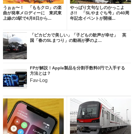
うぉぉ〜！ 「ももクロ」の楽
やっぱり文句なしのかっこよ
曲が発車メロディーに 東武東
さ!! 「SLやまぐち号」の40周
上線の3駅で4月8日から...
年記念イベントが開催...
「ピカピカで美しい」「子どもの歓声が幸せ」 英
国「春のSLまつり」の動画が夢のよ...
FPが解説！Apple製品を分割手数料0円で入手する
方法とは？
Fav-Log