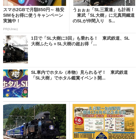
スマホ2GBで月額850円～ 格安
うぉぉぉ「SL三重連」も計画！
SIMをお得に使うキャンペーン
東武「SL大樹」に元真岡鐵道
実施中！
のSLが仲間入り S...
PR(IIJmio)
1日で「SL大樹に3回」も乗れる！ 東武鉄道、SL
大樹ふたら＋SL大樹の超お得「...
SL車内でホタル（本物）見られるぞ！ 東武鉄道
「SL大樹」でホタル鑑賞イベント開...