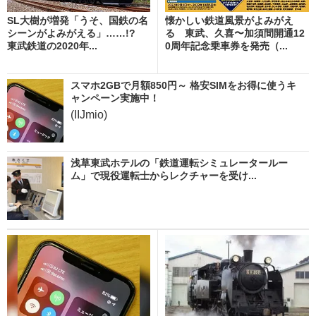
SL大樹が増発「うそ、国鉄の名
懐かしい鉄道風景がよみがえ
シーンがよみがえる」……!?
る 東武、久喜〜加須間開通12
東武鉄道の2020年...
0周年記念乗車券を発売（...
スマホ2GBで月額850円～ 格安SIMをお得に使うキ
ャンペーン実施中！
(IIJmio)
浅草東武ホテルの「鉄道運転シミュレータールー
ム」で現役運転士からレクチャーを受け...