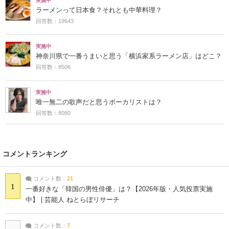
実施中
ラーメンって日本食？それとも中華料理？
回答数：19643
実施中
神奈川県で一番うまいと思う「横浜家系ラーメン店」はどこ？
回答数：8506
実施中
唯一無二の歌声だと思うボーカリストは？
回答数：8080
コメントランキング
コメント数：
21
1
一番好きな「韓国の男性俳優」は？【2026年版・人気投票実施
中】 | 芸能人 ねとらぼリサーチ
コメント数：
7