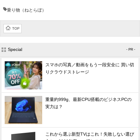
企業向けIT製品の総合サイト
乗り物（ねとらぼ）
IT製品の技術・比較・事例
TOP
製造業のIT導入・活用を支援
モノづくり技術者専門サイト
Special
- PR -
エレクトロニクス専門サイト
スマホの写真／動画をもう一段安全に 買い切
りクラウドストレージ
電子設計の基本と応用
エネルギーの専門メディア
重量約999g、最新CPU搭載のビジネスPCの
建設×テクノロジーの最前線
実力は？
ちょっと気になるネットの話題
これから選ぶ新型TVはこれ！失敗しない選び