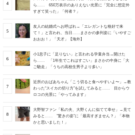
4
ら…… 650万表示のありえない光景に「完全に想定外
すぎて笑った」「何者？」
友人の結婚式へお呼ばれ→「エレガントな格好で来
5
て！」と言われ、当日……まさかの参列姿に「いやすご
おおお！」「天才」【海外】
小1息子に「足りない」と言われる学童弁当→開けた
6
ら…… 「1年生でこれはすごい」まさかの中身に「大
ご馳走」「うちの高校生男子より多い」
近所のおばあちゃん「こう切ると食べやすいよ〜」→教
7
わった“スイカの切り方”を試してみると…… 目からウ
ロコの光景に「やってみます」
大野智ファン「私の夫、大野くんに似てて幸せ」→見て
8
みると…… ‟驚きの姿”に「最高すぎません？」「本物
かと思いました！」