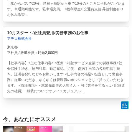
川駅からバスで20分、箱根ヶ崎駅から車で10分のところに当店がございま
す。車通勤可能です。駐車場完備。 <福利厚生> 交通費支給 昇給制度有り
お休み希望...
10月スタート/正社員登用/労務事務のお仕事
アデコ株式会社
東京都
正社員 / 派遣社員：時給2,000円
【仕事内容】<主な仕事内容> <医療・福祉サービス企業での労務事務>社
会保険手続き、給与計算、勤怠確認、労災、傷病手当等の各種申請手続
き、証明書発行などをお願いします <仕事内容の補足> 担当として労務事
務に従事いただき、ゆくゆくは管理職のポジションとして担っていただき
ます。 <職場環境> ・就業先部署の人数:4人 ・同じ業務をする人:いる(派遣
先の社員) ・服装について:オフィスカジュアル ...
今、あなたにオススメ