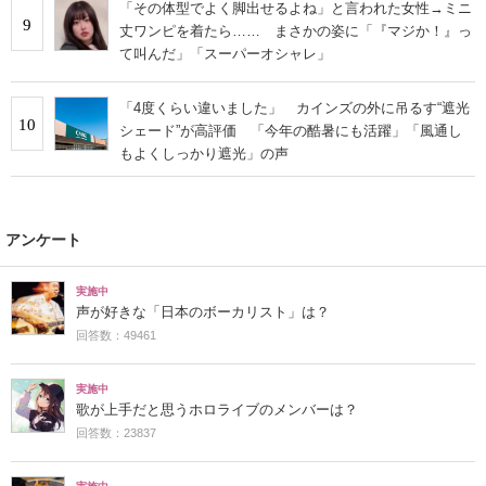
「その体型でよく脚出せるよね」と言われた女性→ミニ
9
丈ワンピを着たら…… まさかの姿に「『マジか！』っ
て叫んだ」「スーパーオシャレ」
「4度くらい違いました」 カインズの外に吊るす“遮光
10
シェード”が高評価 「今年の酷暑にも活躍」「風通し
もよくしっかり遮光」の声
アンケート
実施中
声が好きな「日本のボーカリスト」は？
回答数：49461
実施中
歌が上手だと思うホロライブのメンバーは？
回答数：23837