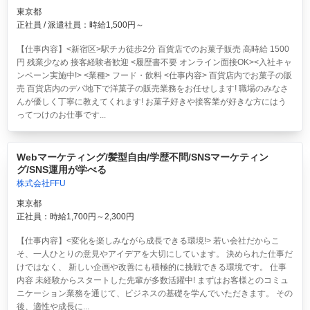
東京都
正社員 / 派遣社員：時給1,500円～
【仕事内容】<新宿区>駅チカ徒歩2分 百貨店でのお菓子販売 高時給 1500
円 残業少なめ 接客経験者歓迎 <履歴書不要 オンライン面接OK><入社キャ
ンペーン実施中!> <業種> フード・飲料 <仕事内容> 百貨店内でお菓子の販
売 百貨店内のデパ地下で洋菓子の販売業務をお任せします! 職場のみなさ
んが優しく丁寧に教えてくれます! お菓子好きや接客業が好きな方にはう
ってつけのお仕事です...
Webマーケティング/髪型自由/学歴不問/SNSマーケティン
グ/SNS運用が学べる
株式会社FFU
東京都
正社員：時給1,700円～2,300円
【仕事内容】<変化を楽しみながら成長できる環境!> 若い会社だからこ
そ、一人ひとりの意見やアイデアを大切にしています。 決められた仕事だ
けではなく、 新しい企画や改善にも積極的に挑戦できる環境です。 仕事
内容 未経験からスタートした先輩が多数活躍中! まずはお客様とのコミュ
ニケーション業務を通じて、ビジネスの基礎を学んでいただきます。 その
後、適性や成長に...