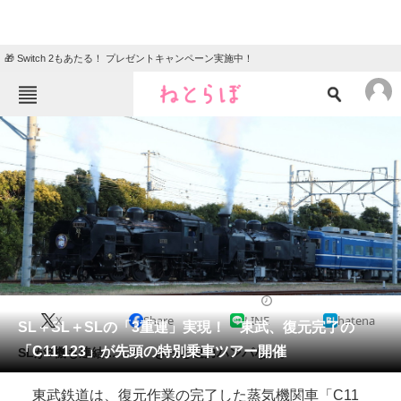
🎁 Switch 2もあたる！ プレゼントキャンペーン実施中！
ねとらぼメニュー
TOP
ニュース
エンタメ
クイズ
グルメ
地域
住まい
教育・育児
動物
リサーチ
2022/05/17 20:00（公開）
X
Share
LINE
hatena
会員記事
SL＋SL＋SLの「3重連」実現！ 東武、復元完了の
「C11 123」が先頭の特別乗車ツアー開催
SLが3機も連結……！ きっと迫力ハンパない。
メディア
東武鉄道は、復元作業の完了した蒸気機関車「C11
注目記事を集めた総合ページ