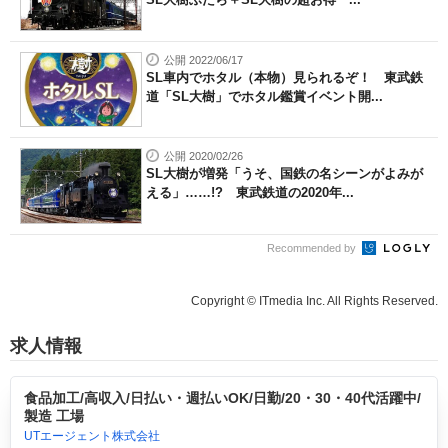
公開 2022/06/17
SL車内でホタル（本物）見られるぞ！ 東武鉄
道「SL大樹」でホタル鑑賞イベント開...
公開 2020/02/26
SL大樹が増発「うそ、国鉄の名シーンがよみが
える」……!? 東武鉄道の2020年...
Recommended by
Copyright © ITmedia Inc. All Rights Reserved.
求人情報
食品加工/高収入/日払い・週払いOK/日勤/20・30・40代活躍中/
製造 工場
UTエージェント株式会社