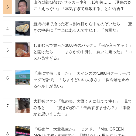
山Pに憧れ続けたサッカー少年→13年後…… 現在の姿
3
に「えっぐい」「本気すぎて尊敬する」と49万再生
新潟の海で拾った石→割れ目から中をのぞいたら……驚
4
きの中身に「本当にあるんですね！」「お宝だ」
しまむらで買った3000円のバッグ→「何か入ってる！」
5
と開けたら…… まさかの中身に「買いに走った」「コ
スパ良すぎる」
「車に常備しました」 カインズの“1980円クーラーバ
6
ッグ”が評判 「ちょうどいい大きさ」「保冷剤を止め
るベルトが良い」
大野智ファン「私の夫、大野くんに似てて幸せ」→見て
7
みると…… ‟驚きの姿”に「最高すぎません？」「本物
かと思いました！」
「転売ヤー大量発生か」 ミスド、『Mrs. GREEN
8
APPLEの箱』転売続出 「情けないと思わないのか