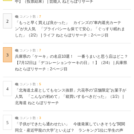
中】（投票結果） | 芸能人 ねとらぼリサーチ
コメント数：
7
2
「もっと早く買えば良かった」 カインズの“車内遮光カーテ
ン”が大人気 「プライバシーも保てて安心」「ぐっすり眠れま
した」（2/2） | ライフ ねとらぼリサーチ：2ページ目
コメント数：
7
3
兵庫県の「ケーキ」の名店10選！ 一番うまいと思う店はどこ？
【7月12日は「デコレーションケーキの日」！】（2/4） | 兵庫県
ねとらぼリサーチ：2ページ目
コメント数：
5
4
「北海道土産としてもセンス抜群」六花亭の“店舗限定”お菓子が
人気 「こんなの初めて」「箱買いするべきだった」（1/2） |
北海道 ねとらぼリサーチ
コメント数：
3
5
「子供ができたら通わせたい」 今後発展していきそうな“関関
同立・産近甲龍の大学”といえば？ ランキング1位に学生の声