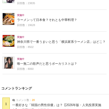
回答数：23835
実施中
ラーメンって日本食？それとも中華料理？
回答数：19628
実施中
神奈川県で一番うまいと思う「横浜家系ラーメン店」はどこ？
回答数：8502
実施中
唯一無二の歌声だと思うボーカリストは？
回答数：8060
コメントランキング
コメント数：
20
1
一番好きな「韓国の男性俳優」は？【2026年版・人気投票実施