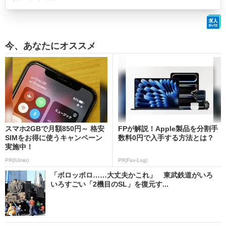
今、あなたにオススメ
スマホ2GBで月額850円～ 格安
FPが解説！Apple製品を分割手
SIMをお得に使うキャンペーン
数料0円で入手する方法とは？
実施中！
PR(IIJmio)
PR(Fav-Log)
「ボロッボロ……大丈夫かこれ」 東武鉄道がいろ
いろすごい「2機目のSL」を復元す...