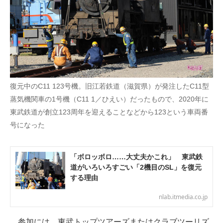
復元中のC11 123号機。旧江若鉄道（滋賀県）が発注したC11型
蒸気機関車の1号機（C11 1／ひえい）だったもので、2020年に
東武鉄道が創立123周年を迎えることなどから123という車両番
号になった
「ボロッボロ……大丈夫かこれ」 東武鉄
道がいろいろすごい「2機目のSL」を復元
する理由
nlab.itmedia.co.jp
参加には、東武トップツアーズまたはクラブツーリズ