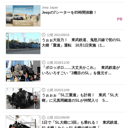
Jeep Japan
Jeepの7シーターを85時間体験！
PR
公開 2021/09/16
うぉぉ大迫力！ 東武鉄道、鬼怒川線で初のSL
大樹「重連」運転 10月1日実施（1...
公開 2018/11/30
「ボロッボロ……大丈夫かこれ」 東武鉄道が
いろいろすごい「2機目のSL」を復元す...
公開 2020/11/09
うぉぉぉ「SL三重連」も計画！ 東武「SL大
樹」に元真岡鐵道のSLが仲間入り S...
公開 2021/06/09
1日で「SL大樹に3回」も乗れる！ 東武鉄道、
SL大樹ふたら＋SL大樹の超お得「...