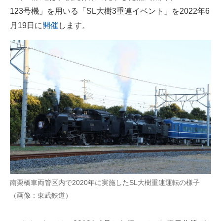
123号機」を用いる「SL大樹3重連イベント」を2022年6
ITの今と未来を見通す
月19日に
開催
します。
スマホと通信の最新トレンド
進化するPCとデバイスの未来
好きが集まる 比べて選べる
ビジネスと働き方のヒント
AI活用のいまが分かる
企業ITのトレンドを詳説
経営リーダーのコミュニティ
南栗橋車両管区内で2020年に実施したSL大樹重連運転の様子
マーケ×ITの今がよく分かる
（画像：東武鉄道）
ITエンジニア向け専門サイト