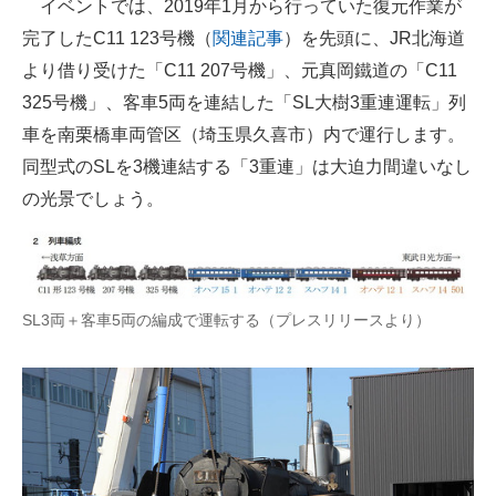
イベントでは、2019年1月から行っていた復元作業が
企業向けIT製品の総合サイト
完了したC11 123号機（
関連記事
）を先頭に、JR北海道
より借り受けた「C11 207号機」、元真岡鐵道の「C11
IT製品の技術・比較・事例
325号機」、客車5両を連結した「SL大樹3重連運転」列
製造業のIT導入・活用を支援
車を南栗橋車両管区（埼玉県久喜市）内で運行します。
同型式のSLを3機連結する「3重連」は大迫力間違いなし
モノづくり技術者専門サイト
の光景でしょう。
エレクトロニクス専門サイト
電子設計の基本と応用
エネルギーの専門メディア
SL3両＋客車5両の編成で運転する（プレスリリースより）
建設×テクノロジーの最前線
ちょっと気になるネットの話題