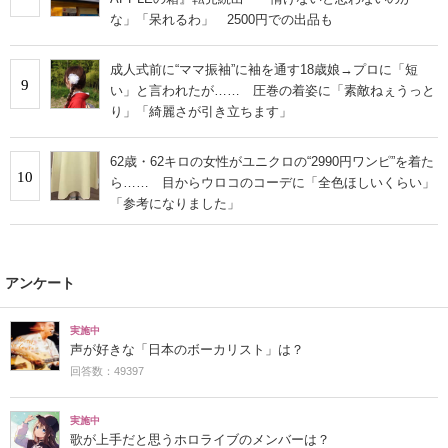
な」「呆れるわ」 2500円での出品も
成人式前に“ママ振袖”に袖を通す18歳娘→プロに「短
9
い」と言われたが…… 圧巻の着姿に「素敵ねぇうっと
り」「綺麗さが引き立ちます」
62歳・62キロの女性がユニクロの“2990円ワンピ”を着た
10
ら…… 目からウロコのコーデに「全色ほしいくらい」
「参考になりました」
アンケート
実施中
声が好きな「日本のボーカリスト」は？
回答数：49397
実施中
歌が上手だと思うホロライブのメンバーは？