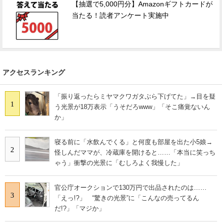
【抽選で5,000円分】Amazonギフトカードが
当たる！読者アンケート実施中
アクセスランキング
「振り返ったらミヤマクワガタぶら下げてた」→目を疑
1
う光景が18万表示「うそだろwww」「そこ痛覚ないん
か」
寝る前に「水飲んでくる」と何度も部屋を出た小5娘→
2
怪しんだママが、冷蔵庫を開けると……「本当に笑っち
ゃう」衝撃の光景に「むしろよく我慢した」
官公庁オークションで130万円で出品されたのは……
3
「えっ!?」 “驚きの光景”に「こんなの売ってるん
だ!?」「マジか」