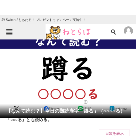
🎁 Switch 2もあたる！ プレゼントキャンペーン実施中！
ねとらぼメニュー
TOP
ニュース
エンタメ
クイズ
グルメ
地域
住まい
教育・育児
動物
リサーチ
2022/05/18 07:45（公開）
X
Share
LINE
hatena
会員記事
【なんて読む？】今日の難読漢字「蹲る」（○○○○る）
「○○○る」とも読める。
メディア
目次を表示
注目記事を集めた総合ページ