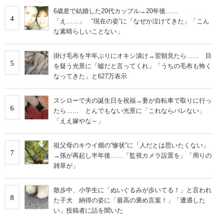
6歳差で結婚した20代カップル→20年後……
4
「え……」 “現在の姿”に「なぜか泣けてきた」「こん
な素晴らしいことない」
掛け毛布を半年ぶりにオキシ漬け→翌朝見たら…… 目
5
を疑う光景に「嘘だと言ってくれ」「うちの毛布も怖く
なってきた」と627万表示
スシローで夫の誕生日を祝福→妻が自転車で取りに行っ
6
たら…… とんでもない光景に「これならバレない」
「ええ嫁やな～」
祖父母のキウイ畑の“惨状”に「人だとは思いたくない」
7
→孫が再起し半年後……「監視カメラ設置を」「周りの
雑草が」
散歩中、小学生に「ぬいぐるみが歩いてる！」と言われ
8
た子犬 納得の姿に「最高の褒め言葉！」「遭遇した
い」投稿者に話を聞いた