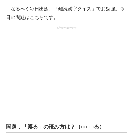
なるべく毎日出題、「難読漢字クイズ」でお勉強。今
ITの今と未来を見通す
日の問題はこちらです。
スマホと通信の最新トレンド
advertisement
進化するPCとデバイスの未来
好きが集まる 比べて選べる
ビジネスと働き方のヒント
AI活用のいまが分かる
企業ITのトレンドを詳説
経営リーダーのコミュニティ
マーケ×ITの今がよく分かる
問題：「蹲る」の読み方は？（○○○○る）
ITエンジニア向け専門サイト