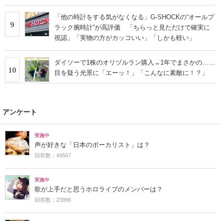
「他の時計をする気がなくなる」G-SHOCKの“オールブ
9
ラック腕時計”が高評価 「ちらっと見ただけで確実に
視認」「実物の方がカッコいい」「しかも軽い」
ダイソーで1株のオリヅルラン購入→1年でまさかの……
10
目を疑う光景に「エーッ！」「こんなに素敵に！？」
アンケート
実施中
声が好きな「日本のボーカリスト」は？
回答数：49567
実施中
歌が上手だと思うホロライブのメンバーは？
回答数：23896