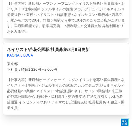
【仕事内容】新店舗オープン オープニングネイリスト急募! <募集職種> ネ
イリスト <仕事内容> ジェルネイルの施術 スカルプチュア,ジェルネイル <
必要経験> <業種> ネイリスト <施設形態> ネイルサロン <勤務地> 西武立
川駅からバスで20分、箱根ヶ崎駅から車で10分のところに当店がございま
す。車通勤可能です。駐車場完備。 <福利厚生> 交通費支給 昇給制度有り
お休み希望...
ネイリスト/芦花公園駅/社員募集/8月9日更新
KAONAIL LOCA
東京都
正社員：時給1,226円～2,000円
【仕事内容】新店舗オープン オープニングネイリスト急募! <募集職種> ネ
イリスト <仕事内容> ジェルネイルの施術 スカルプチュア,ジェルネイル <
必要経験> <業種> ネイリスト <施設形態> ネイルサロン <勤務地> 京王線
の芦花公園駅から徒歩5分 <福利厚生> 交通費支給 昇給制度有り お休み希
望優遇 インセンティブあり,ノルマなし,交通費支給,社員登用あり,独立・開
業支援...