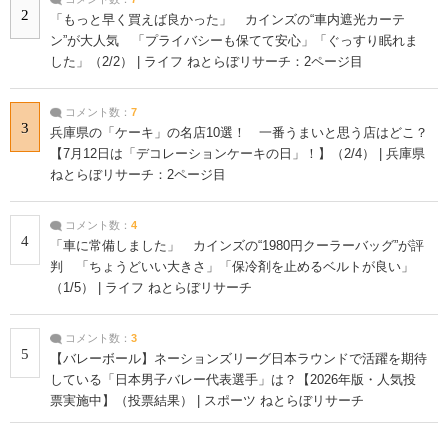
2
「もっと早く買えば良かった」 カインズの“車内遮光カーテ
ン”が大人気 「プライバシーも保てて安心」「ぐっすり眠れま
した」（2/2） | ライフ ねとらぼリサーチ：2ページ目
コメント数：
7
3
兵庫県の「ケーキ」の名店10選！ 一番うまいと思う店はどこ？
【7月12日は「デコレーションケーキの日」！】（2/4） | 兵庫県
ねとらぼリサーチ：2ページ目
コメント数：
4
4
「車に常備しました」 カインズの“1980円クーラーバッグ”が評
判 「ちょうどいい大きさ」「保冷剤を止めるベルトが良い」
（1/5） | ライフ ねとらぼリサーチ
コメント数：
3
5
【バレーボール】ネーションズリーグ日本ラウンドで活躍を期待
している「日本男子バレー代表選手」は？【2026年版・人気投
票実施中】（投票結果） | スポーツ ねとらぼリサーチ