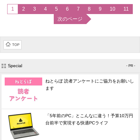
1
2
3
4
5
6
7
8
9
10
11
次のページ
TOP
Special
- PR -
ねとらぼ 読者アンケートにご協力をお願いし
ます
「5年前のPC」とこんなに違う！予算10万円
台前半で実現する快適PCライフ