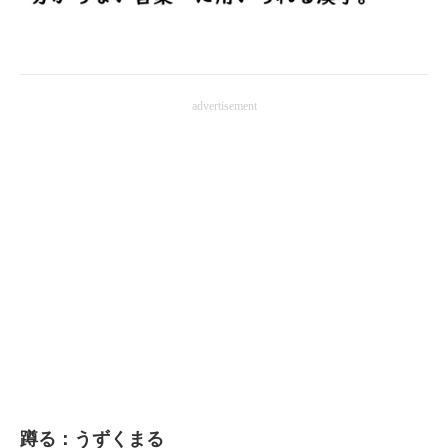
企業向けIT製品の総合サイト
IT製品の技術・比較・事例
advertisement
製造業のIT導入・活用を支援
モノづくり技術者専門サイト
エレクトロニクス専門サイト
電子設計の基本と応用
エネルギーの専門メディア
建設×テクノロジーの最前線
ちょっと気になるネットの話題
蹲る：うずくまる