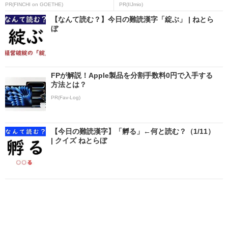
PR(FINCHI on GOETHE)
PR(IIJmio)
【なんて読む？】今日の難読漢字「綻ぶ」 | ねとら
ぼ
FPが解説！Apple製品を分割手数料0円で入手する
方法とは？
PR(Fav-Log)
【今日の難読漢字】「孵る」←何と読む？（1/11）
| クイズ ねとらぼ