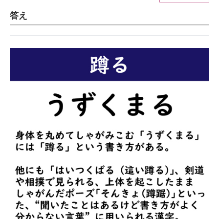
答え
ITの今と未来を見通す
スマホと通信の最新トレンド
進化するPCとデバイスの未来
好きが集まる 比べて選べる
ビジネスと働き方のヒント
AI活用のいまが分かる
企業ITのトレンドを詳説
経営リーダーのコミュニティ
マーケ×ITの今がよく分かる
ITエンジニア向け専門サイト