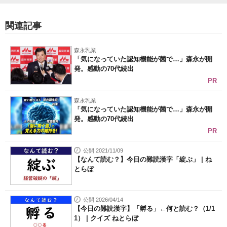
関連記事
森永乳業
「気になっていた認知機能が菌で…」森永が開
発。感動の70代続出
PR
森永乳業
「気になっていた認知機能が菌で…」森永が開
発。感動の70代続出
PR
公開 2021/11/09
【なんて読む？】今日の難読漢字「綻ぶ」 | ね
とらぼ
公開 2026/04/14
【今日の難読漢字】「孵る」←何と読む？（1/1
1） | クイズ ねとらぼ