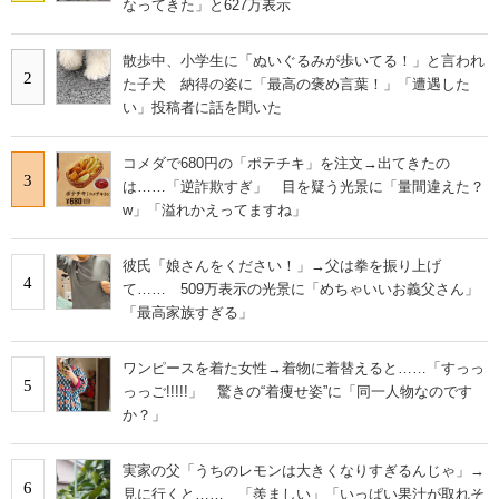
なってきた」と627万表示
散歩中、小学生に「ぬいぐるみが歩いてる！」と言われ
2
た子犬 納得の姿に「最高の褒め言葉！」「遭遇した
い」投稿者に話を聞いた
コメダで680円の「ポテチキ」を注文→出てきたの
3
は……「逆詐欺すぎ」 目を疑う光景に「量間違えた？
w」「溢れかえってますね」
彼氏「娘さんをください！」→父は拳を振り上げ
4
て…… 509万表示の光景に「めちゃいいお義父さん」
「最高家族すぎる」
ワンピースを着た女性→着物に着替えると……「すっっ
5
っっご!!!!!」 驚きの“着痩せ姿”に「同一人物なのです
か？」
実家の父「うちのレモンは大きくなりすぎるんじゃ」→
6
見に行くと…… 「羨ましい」「いっぱい果汁が取れそ