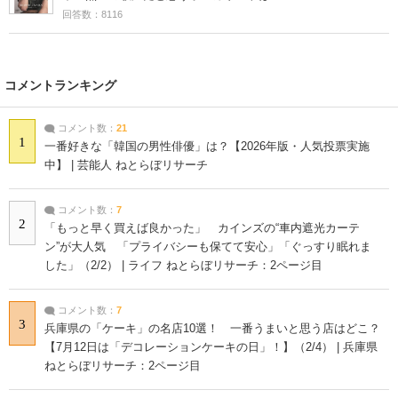
回答数：8116
コメントランキング
コメント数：
21
1
一番好きな「韓国の男性俳優」は？【2026年版・人気投票実施
中】 | 芸能人 ねとらぼリサーチ
コメント数：
7
2
「もっと早く買えば良かった」 カインズの“車内遮光カーテ
ン”が大人気 「プライバシーも保てて安心」「ぐっすり眠れま
した」（2/2） | ライフ ねとらぼリサーチ：2ページ目
コメント数：
7
3
兵庫県の「ケーキ」の名店10選！ 一番うまいと思う店はどこ？
【7月12日は「デコレーションケーキの日」！】（2/4） | 兵庫県
ねとらぼリサーチ：2ページ目