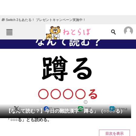
🎁 Switch 2もあたる！ プレゼントキャンペーン実施中！
ねとらぼメニュー
TOP
ニュース
エンタメ
クイズ
グルメ
地域
住まい
教育・育児
動物
リサーチ
2022/05/18 07:45（公開）
X
Share
LINE
hatena
会員記事
【なんて読む？】今日の難読漢字「蹲る」（○○○○る）
「○○○る」とも読める。
メディア
目次を表示
注目記事を集めた総合ページ