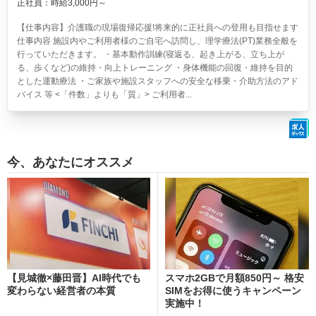
正社員：時給3,000円～
【仕事内容】介護職の現場復帰応援!将来的に正社員への登用も目指せます
仕事内容 施設内やご利用者様のご自宅へ訪問し、理学療法(PT)業務全般を
行っていただきます。 ・基本動作訓練(寝返る、起き上がる、立ち上が
る、歩くなど)の維持・向上トレーニング ・身体機能の回復・維持を目的
とした運動療法 ・ご家族や施設スタッフへの安全な移乗・介助方法のアド
バイス 等 <「件数」よりも「質」> ご利用者...
今、あなたにオススメ
【見城徹×藤田晋】AI時代でも
スマホ2GBで月額850円～ 格安
変わらない経営者の本質
SIMをお得に使うキャンペーン
実施中！