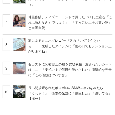
う」
仲里依紗、ディズニーランドで買った1800円土産を「こ
7
れは買わなきゃでしょ！」 「すっごい上手お買い物」
と自画自賛
家にあるミニハギレ→“セリアのリング”を付けた
8
ら…… 完成したアイテムに「雨の日でもテンション上
がりますね」
セカストに50着以上の服を買取依頼→渡されたレシート
9
は…… 「支払いまで何日か待たされた」衝撃的な光景
に「この値段はヤバすぎ」
長い間放置されたボロボロのBMW→車内をみたら ……
10
「うわぁ！」 衝撃の光景に「絶望した」「泣いてる」
【海外】