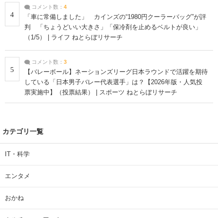
コメント数：
4
4
「車に常備しました」 カインズの“1980円クーラーバッグ”が評
判 「ちょうどいい大きさ」「保冷剤を止めるベルトが良い」
（1/5） | ライフ ねとらぼリサーチ
コメント数：
3
5
【バレーボール】ネーションズリーグ日本ラウンドで活躍を期待
している「日本男子バレー代表選手」は？【2026年版・人気投
票実施中】（投票結果） | スポーツ ねとらぼリサーチ
カテゴリ一覧
IT・科学
エンタメ
おかね