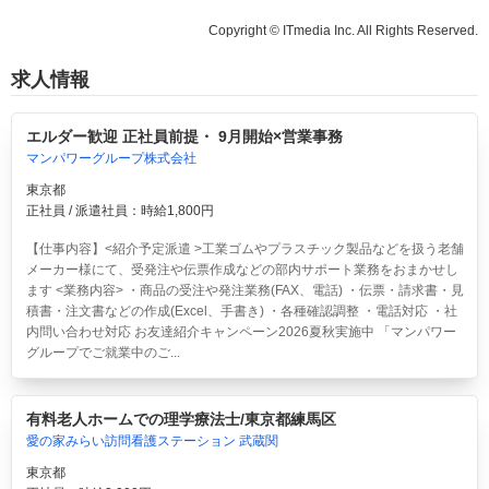
Copyright © ITmedia Inc. All Rights Reserved.
求人情報
エルダー歓迎 正社員前提・ 9月開始×営業事務
マンパワーグループ株式会社
東京都
正社員 / 派遣社員：時給1,800円
【仕事内容】<紹介予定派遣 >工業ゴムやプラスチック製品などを扱う老舗
メーカー様にて、受発注や伝票作成などの部内サポート業務をおまかせし
ます <業務内容> ・商品の受注や発注業務(FAX、電話) ・伝票・請求書・見
積書・注文書などの作成(Excel、手書き) ・各種確認調整 ・電話対応 ・社
内問い合わせ対応 お友達紹介キャンペーン2026夏秋実施中 「マンパワー
グループでご就業中のご...
有料老人ホームでの理学療法士/東京都練馬区
愛の家みらい訪問看護ステーション 武蔵関
東京都