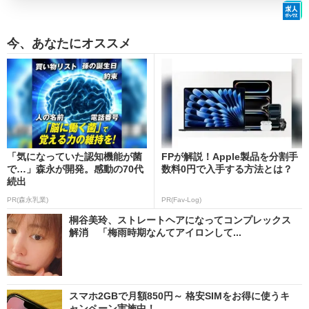
今、あなたにオススメ
「気になっていた認知機能が菌
FPが解説！Apple製品を分割手
で…」森永が開発。感動の70代
数料0円で入手する方法とは？
続出
PR(森永乳業)
PR(Fav-Log)
桐谷美玲、ストレートヘアになってコンプレックス
解消 「梅雨時期なんてアイロンして...
スマホ2GBで月額850円～ 格安SIMをお得に使うキ
ャンペーン実施中！