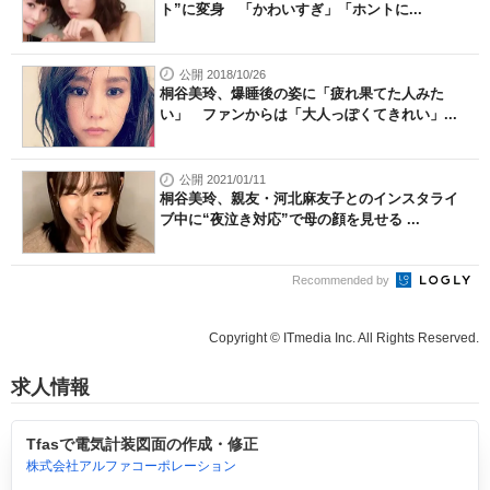
ト”に変身 「かわいすぎ」「ホントに...
公開 2018/10/26
桐谷美玲、爆睡後の姿に「疲れ果てた人みた
い」 ファンからは「大人っぽくてきれい」...
公開 2021/01/11
桐谷美玲、親友・河北麻友子とのインスタライ
ブ中に“夜泣き対応”で母の顔を見せる ...
Recommended by
Copyright © ITmedia Inc. All Rights Reserved.
求人情報
Tfasで電気計装図面の作成・修正
株式会社アルファコーポレーション