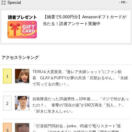
Special
- PR -
【抽選で5,000円分】Amazonギフトカードが
当たる！読者アンケート実施中
アクセスランキング
TERU＆大貫亜美、“激レア夫婦ショット”にファン歓
1
喜 GLAY＆PUFFYが夢の共演「旦那おるやん」「夫婦
で写ってるの尊い！」
自衛隊員だった25歳男性→10年後……「マジで何があっ
2
たの？」 衝撃の“現在の姿”が180万再生「別人…？」
「好きに生きんしゃい」
「打首獄門同好会」junko、65歳で“彫りスタート”巡
3