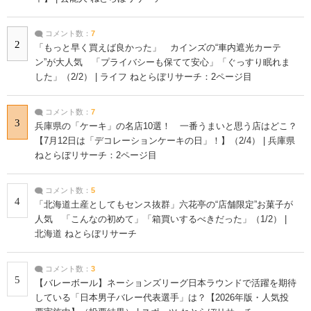
コメント数：
7
2
「もっと早く買えば良かった」 カインズの“車内遮光カーテ
ン”が大人気 「プライバシーも保てて安心」「ぐっすり眠れま
した」（2/2） | ライフ ねとらぼリサーチ：2ページ目
コメント数：
7
3
兵庫県の「ケーキ」の名店10選！ 一番うまいと思う店はどこ？
【7月12日は「デコレーションケーキの日」！】（2/4） | 兵庫県
ねとらぼリサーチ：2ページ目
コメント数：
5
4
「北海道土産としてもセンス抜群」六花亭の“店舗限定”お菓子が
人気 「こんなの初めて」「箱買いするべきだった」（1/2） |
北海道 ねとらぼリサーチ
コメント数：
3
5
【バレーボール】ネーションズリーグ日本ラウンドで活躍を期待
している「日本男子バレー代表選手」は？【2026年版・人気投