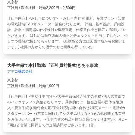
東京都
正社員 / 派遣社員：時給2,200円～2,500円
【仕事内容】<お仕事について> ・お仕事内容 発電所、産業プラント設備
の電気計装CADオペレーター業務になります。 計画、基本設計、詳細設
計、計器・測定器の仕様検討や機種選定、仕様書作成と幅広く活躍してい
ただきます。 はじめは既存図面の修正とチェックから担当してもらい、少
しずつ理解/把握してもらいます。 (経験ある方には図面作成からお願いし
ます。) 社員の方からの指示のもと業務を行っていた...
大手生保で本社勤務/「正社員前提/動きある事務」
アデコ株式会社
東京都
正社員 / 派遣社員：時給1,900円
【仕事内容】<主な仕事内容> <大手生命保険会社での事務>法人営業部で
のバックオフィス業務となります。具体的には、担当企業の団体保険加
入・脱退手続き/給付金対応/保全対応/お問い合わせ対応(メール・電話)/カ
スタマーサポート(営業に同行してシステム説明など)その他付随する業務
をお任せいたします。 <仕事内容の補足> 担当企業にもよりますが、月1～
2回ほど営業に同行しての企業訪問がございます。(営...