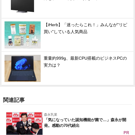
【iHerb】「迷ったらこれ！」みんなが"リピ
買い"している人気商品
重量約999g、最新CPU搭載のビジネスPCの
実力は？
関連記事
森永乳業
「気になっていた認知機能が菌で…」森永が開
発。感動の70代続出
PR