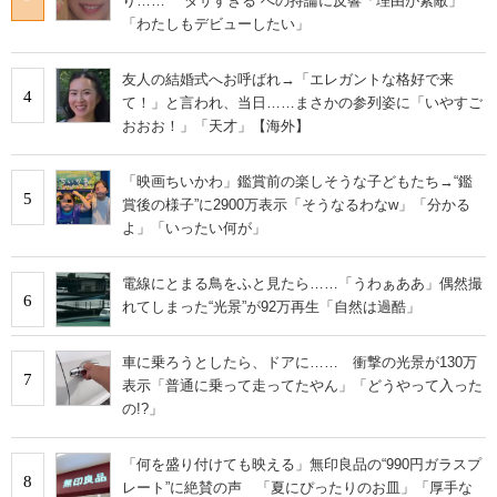
り…… “ダサすぎる”への持論に反響「理由が素敵」
「わたしもデビューしたい」
友人の結婚式へお呼ばれ→「エレガントな格好で来
4
て！」と言われ、当日……まさかの参列姿に「いやすご
おおお！」「天才」【海外】
「映画ちいかわ」鑑賞前の楽しそうな子どもたち→“鑑
5
賞後の様子”に2900万表示「そうなるわなw」「分かる
よ」「いったい何が」
電線にとまる鳥をふと見たら……「うわぁああ」偶然撮
6
れてしまった“光景”が92万再生「自然は過酷」
車に乗ろうとしたら、ドアに…… 衝撃の光景が130万
7
表示「普通に乗って走ってたやん」「どうやって入った
の!?」
「何を盛り付けても映える」無印良品の“990円ガラスプ
8
レート”に絶賛の声 「夏にぴったりのお皿」「厚手な