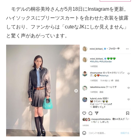
モデルの桐谷美玲さんが5月18日にInstagramを更新。
ITの今と未来を見通す
ハイソックスにプリーツスカートを合わせた衣装を披露
スマホと通信の最新トレンド
しており、ファンからは「cuteなJKにしか見えません」
と驚く声があがっています。
進化するPCとデバイスの未来
好きが集まる 比べて選べる
ビジネスと働き方のヒント
AI活用のいまが分かる
企業ITのトレンドを詳説
経営リーダーのコミュニティ
マーケ×ITの今がよく分かる
ITエンジニア向け専門サイト