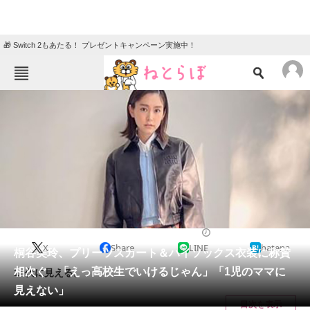
🎁 Switch 2もあたる！ プレゼントキャンペーン実施中！
ねとらぼメニュー
TOP
ニュース
エンタメ
クイズ
グルメ
地域
住まい
教育・育児
動物
リサーチ
2022/05/19 11:25（公開）
X
Share
LINE
hatena
会員記事
桐谷美玲、プリーツスカート＆ハイソックス衣装に称賛
相次ぐ 「えっ高校生でいけるじゃん」「1児のママに
10代に見える。
メディア
見えない」
目次を表示
注目記事を集めた総合ページ