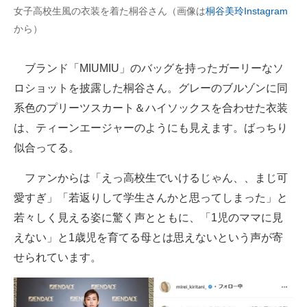
女子高校生風の衣装を着た桐谷さん（画像は
桐谷美玲Instagram
企業向けIT製品の総合サイト
から）
IT製品の技術・比較・事例
ブランド「MIUMIU」のバッグを持ったガーリーなソ
製造業のIT導入・活用を支援
ロショットを披露した桐谷さん。グレーのブルゾンに同
モノづくり技術者専門サイト
系色のプリーツスカート＆ハイソックスを合わせた衣装
は、ティーンエージャーのようにも見えます。ばっちり
エレクトロニクス専門サイト
似合ってる。
電子設計の基本と応用
ファンからは「えっ高校生でいけるじゃん、、まじ可
エネルギーの専門メディア
愛すぎ」「若返りして学生さんかと思ってしまった」と
若々しく見える姿に驚く声とともに、「1児のママに見
建設×テクノロジーの最前線
えない」と1歳児を育てる母とは思えないという声が寄
ちょっと気になるネットの話題
せられています。