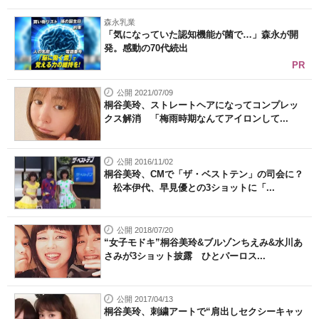
森永乳業
「気になっていた認知機能が菌で…」森永が開
発。感動の70代続出
PR
公開 2021/07/09
桐谷美玲、ストレートヘアになってコンプレッ
クス解消 「梅雨時期なんてアイロンして...
公開 2016/11/02
桐谷美玲、CMで「ザ・ベストテン」の司会に？
松本伊代、早見優との3ショットに「...
公開 2018/07/20
“女子モドキ”桐谷美玲&ブルゾンちえみ&水川あ
さみが3ショット披露 ひとパーロス...
公開 2017/04/13
桐谷美玲、刺繍アートで“肩出しセクシーキャッ