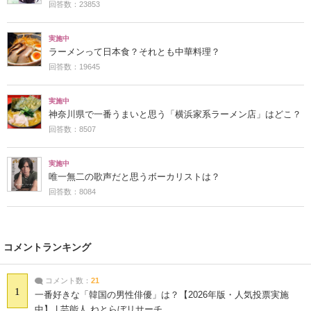
回答数：23853
実施中
ラーメンって日本食？それとも中華料理？
回答数：19645
実施中
神奈川県で一番うまいと思う「横浜家系ラーメン店」はどこ？
回答数：8507
実施中
唯一無二の歌声だと思うボーカリストは？
回答数：8084
コメントランキング
コメント数：
21
1
一番好きな「韓国の男性俳優」は？【2026年版・人気投票実施
中】 | 芸能人 ねとらぼリサーチ