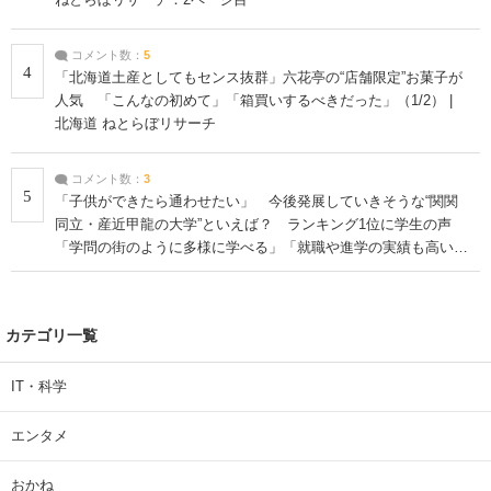
コメント数：
5
4
「北海道土産としてもセンス抜群」六花亭の“店舗限定”お菓子が
人気 「こんなの初めて」「箱買いするべきだった」（1/2） |
北海道 ねとらぼリサーチ
コメント数：
3
5
「子供ができたら通わせたい」 今後発展していきそうな“関関
同立・産近甲龍の大学”といえば？ ランキング1位に学生の声
「学問の街のように多様に学べる」「就職や進学の実績も高い」
| 大学 ねとらぼリサーチ
カテゴリ一覧
IT・科学
エンタメ
おかね