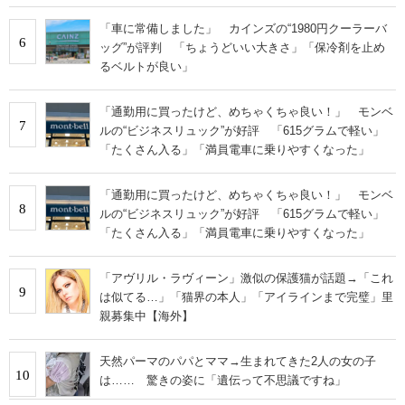
「車に常備しました」 カインズの“1980円クーラーバ
6
ッグ”が評判 「ちょうどいい大きさ」「保冷剤を止め
るベルトが良い」
「通勤用に買ったけど、めちゃくちゃ良い！」 モンベ
7
ルの“ビジネスリュック”が好評 「615グラムで軽い」
「たくさん入る」「満員電車に乗りやすくなった」
「通勤用に買ったけど、めちゃくちゃ良い！」 モンベ
8
ルの“ビジネスリュック”が好評 「615グラムで軽い」
「たくさん入る」「満員電車に乗りやすくなった」
「アヴリル・ラヴィーン」激似の保護猫が話題→「これ
9
は似てる…」「猫界の本人」「アイラインまで完璧」里
親募集中【海外】
天然パーマのパパとママ→生まれてきた2人の女の子
10
は…… 驚きの姿に「遺伝って不思議ですね」