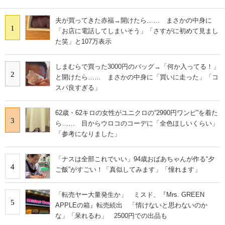
夫が買ってきた赤福→開けたら…… まさかの中身に
1
「お店に電話してしまいそう」「さすがに初めて見まし
た笑」と107万表示
しまむらで買った3000円のバッグ→「何か入ってる！」
2
と開けたら…… まさかの中身に「買いに走った」「コ
スパ良すぎる」
62歳・62キロの女性がユニクロの“2990円ワンピ”を着た
3
ら…… 目からウロコのコーデに「全色ほしいくらい」
「参考になりました」
「ナスは全部これでいい」94歳おばあちゃんが作る“夕
4
ご飯”がすごい！「真似してみます」「憧れます」
「転売ヤー大量発生か」 ミスド、『Mrs. GREEN
5
APPLEの箱』転売続出 「情けないと思わないのか
な」「呆れるわ」 2500円での出品も