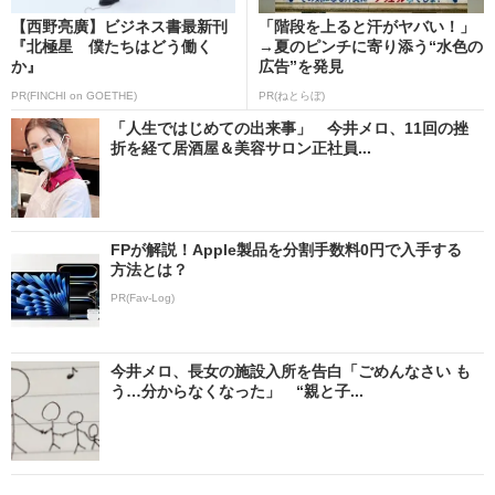
【西野亮廣】ビジネス書最新刊
「階段を上ると汗がヤバい！」
『北極星 僕たちはどう働く
→夏のピンチに寄り添う“水色の
か』
広告”を発見
PR(FINCHI on GOETHE)
PR(ねとらぼ)
「人生ではじめての出来事」 今井メロ、11回の挫
折を経て居酒屋＆美容サロン正社員...
FPが解説！Apple製品を分割手数料0円で入手する
方法とは？
PR(Fav-Log)
今井メロ、長女の施設入所を告白「ごめんなさい も
う…分からなくなった」 “親と子...