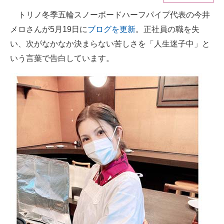
トリノ冬季五輪スノーボードハーフパイプ代表の今井
ITの今と未来を見通す
メロさんが5月19日に
ブログを更新
。正社員の職を失
スマホと通信の最新トレンド
い、次がなかなか決まらない苦しさを「人生迷子中」と
いう言葉で告白しています。
進化するPCとデバイスの未来
好きが集まる 比べて選べる
ビジネスと働き方のヒント
AI活用のいまが分かる
企業ITのトレンドを詳説
経営リーダーのコミュニティ
マーケ×ITの今がよく分かる
ITエンジニア向け専門サイト