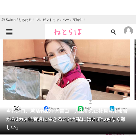
🎁 Switch 2もあたる！ プレゼントキャンペーン実施中！
ねとらぼメニュー
TOP
ニュース
エンタメ
クイズ
グルメ
地域
住まい
教育・育児
動物
リサーチ
2022/05/19 17:24（公開）
X
Share
LINE
hatena
会員記事
今井メロ、就活難航中と告白 人生初の正社員登用報告
から1カ月「普通に生きることが私にはとてつもなく難
「著名人を雇えるほどのキャパじゃない」と断られた経験も。
メディア
しい」
目次を表示
注目記事を集めた総合ページ