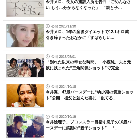
今井メロ、長女の施設入所を告白「ごめんなさ
い もう…分からなくなった」 “親と子...
公開 2020/11/30
今井メロ、1年の産後ダイエットで12.1キロ減
引き締まったおなかに「すばらしい...
公開 2018/05/01
「別れた以来の幸せな時間」 小森純、夫と元
彼に挟まれた“三角関係ショット”で完全...
公開 2024/10/18
今井翼、43歳バースデーに“幼少期の貴重ショッ
ト”公開 祖父と並んだ姿に「似てる...
公開 2020/10/19
今井絵理子、プロレスラー目指す息子の16歳バ
ースデーに笑顔の“親子ショット” 「...