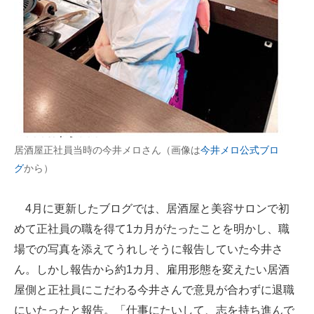
企業向けIT製品の総合サイト
IT製品の技術・比較・事例
製造業のIT導入・活用を支援
モノづくり技術者専門サイト
エレクトロニクス専門サイト
居酒屋正社員当時の今井メロさん（画像は
今井メロ公式ブロ
電子設計の基本と応用
グ
から）
エネルギーの専門メディア
4月に更新したブログでは、居酒屋と美容サロンで初
建設×テクノロジーの最前線
めて正社員の職を得て1カ月がたったことを明かし、職
場での写真を添えてうれしそうに報告していた今井さ
ちょっと気になるネットの話題
ん。しかし報告から約1カ月、雇用形態を変えたい居酒
屋側と正社員にこだわる今井さんで意見が合わずに退職
にいたったと報告。「仕事にたいして、志を持ち進んで