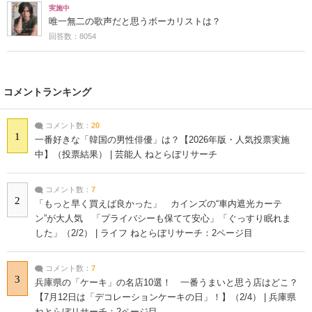
実施中
唯一無二の歌声だと思うボーカリストは？
回答数：8054
コメントランキング
コメント数：
20
1
一番好きな「韓国の男性俳優」は？【2026年版・人気投票実施
中】（投票結果） | 芸能人 ねとらぼリサーチ
コメント数：
7
2
「もっと早く買えば良かった」 カインズの“車内遮光カーテ
ン”が大人気 「プライバシーも保てて安心」「ぐっすり眠れま
した」（2/2） | ライフ ねとらぼリサーチ：2ページ目
コメント数：
7
3
兵庫県の「ケーキ」の名店10選！ 一番うまいと思う店はどこ？
【7月12日は「デコレーションケーキの日」！】（2/4） | 兵庫県
ねとらぼリサーチ：2ページ目