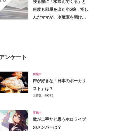
寝る前に「水飲んでくる」と
何度も部屋を出た小5娘→怪し
んだママが、冷蔵庫を開ける
と……「本当に笑っちゃう」
衝撃の光景に「むしろよく我
慢した」
アンケート
実施中
声が好きな「日本のボーカリ
スト」は？
回答数：49585
実施中
歌が上手だと思うホロライブ
のメンバーは？