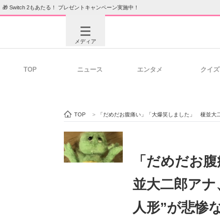
🎁 Switch 2もあたる！ プレゼントキャンペーン実施中！
メディア
TOP
ニュース
エンタメ
クイズ
注目記事を集めた総合ページ
ITの今
TOP
>
「だめだお腹痛い」「大爆笑しました」 榎並大二
ビジネスと働き方のヒント
AI活用
「だめだお腹
並大二郎アナ
ITエンジニア向け専門サイト
企業向けI
人形”が悲惨