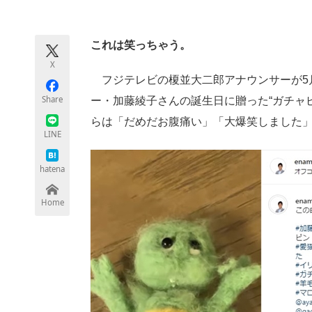
モノづくり技術者専門サイト
エレクトロ
これは笑っちゃう。
X
ちょっと気になるネットの話題
フジテレビの榎並大二郎アナウンサーが5月20
Share
ー・加藤綾子さんの誕生日に贈った“ガチャ
らは「だめだお腹痛い」「大爆笑しました
LINE
hatena
Home