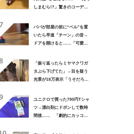
しまむら!?」驚きのコーデに
「真似したい」「明日はしま
7
むらにGO決定」
パパが部屋の前に“ベル”を置
いたら早速「チーン」の音→
ドアを開けると……「可愛す
ぎるｗｗ」使いこなした“驚き
8
の正体”に「笑った」
「振り返ったらミヤマクワガ
タぶら下げてた」→目を疑う
光景が18万表示「うそだろ
www」「そこ痛覚ないんか」
9
ユニクロで買った790円Tシャ
ツ→漂白剤にドボンして数時
間後…… 「劇的にカッコよ
くなっとる」驚きの仕上がり
10
に「センス良すぎ！」