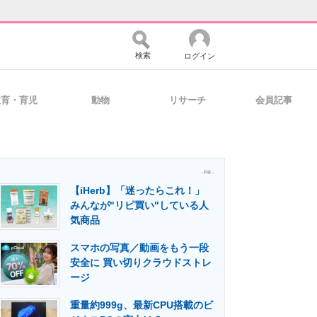
検索
ログイン
教育・育児
動物
リサーチ
会員記事
バイスの未来
好きが集まる 比べて選べる
- PR -
【iHerb】「迷ったらこれ！」
コミュニティ
マーケ×ITの今がよく分かる
みんなが"リピ買い"している人
気商品
スマホの写真／動画をもう一段
・活用を支援
安全に 買い切りクラウドストレ
ージ
重量約999g、最新CPU搭載のビ