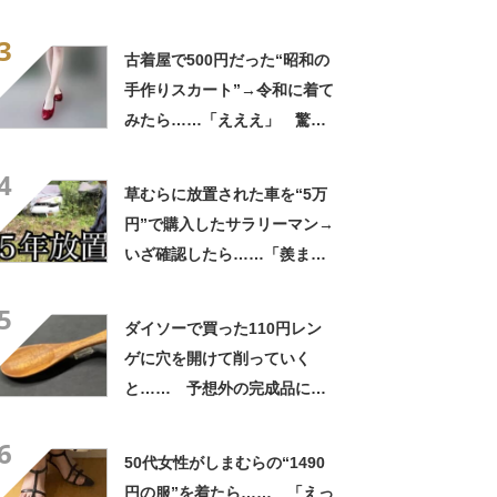
で遊べる」「地ビール、マル
3
シェ、お土産、食事どれも
古着屋で500円だった“昭和の
◎」【8月10日は「道の
手作りスカート”→令和に着て
日」！】
みたら……「えええ」 驚き
の姿に「探し回ってもなかな
4
か出ない」
草むらに放置された車を“5万
円”で購入したサラリーマン→
いざ確認したら……「羨まし
い」「是非譲っていただきた
5
い（笑）」
ダイソーで買った110円レン
ゲに穴を開けて削っていく
と…… 予想外の完成品に
「すごい！」「職人技」
6
50代女性がしまむらの“1490
円の服”を着たら…… 「えっ