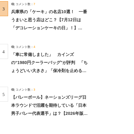
サーチ：2ページ目
コメント数：
7
3
兵庫県の「ケーキ」の名店10選！ 一番
うまいと思う店はどこ？【7月12日は
「デコレーションケーキの日」！】
（2/4） | 兵庫県 ねとらぼリサーチ：2ペ
ージ目
コメント数：
4
4
「車に常備しました」 カインズ
の“1980円クーラーバッグ”が評判 「ち
ょうどいい大きさ」「保冷剤を止めるベ
ルトが良い」（1/5） | ライフ ねとらぼ
リサーチ
コメント数：
3
5
【バレーボール】ネーションズリーグ日
本ラウンドで活躍を期待している「日本
男子バレー代表選手」は？【2026年版・
人気投票実施中】（投票結果） | スポー
ツ ねとらぼリサーチ