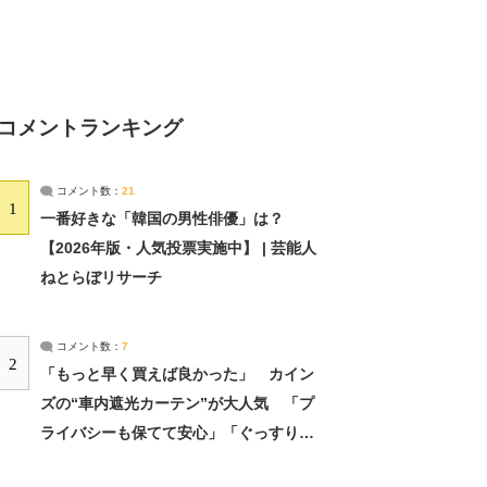
コメントランキング
コメント数：
21
1
一番好きな「韓国の男性俳優」は？
【2026年版・人気投票実施中】 | 芸能人
ねとらぼリサーチ
コメント数：
7
2
「もっと早く買えば良かった」 カイン
ズの“車内遮光カーテン”が大人気 「プ
ライバシーも保てて安心」「ぐっすり眠
れました」（2/2） | ライフ ねとらぼリ