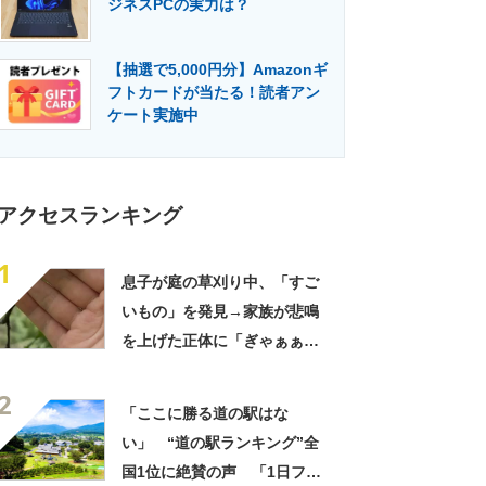
ジネスPCの実力は？
門メディア
建設×テクノロジーの最前線
【抽選で5,000円分】Amazonギ
フトカードが当たる！読者アン
ケート実施中
アクセスランキング
1
息子が庭の草刈り中、「すご
いもの」を発見→家族が悲鳴
を上げた正体に「ぎゃぁぁぁ
ぁぁぁ!!」「こんなに大きい
2
のは初めて」
「ここに勝る道の駅はな
い」 “道の駅ランキング”全
国1位に絶賛の声 「1日フル