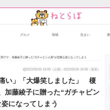
グルメ
地域
住まい
と未来を見通す
スマホと通信の最新トレンド
進化するPCとデ
郎アナ、加藤綾子に贈った“ガチャピン人形”が悲惨な姿になってしまう
のいまが分かる
企業ITのトレンドを詳説
経営リーダーの
2022/05/20 19:00（公開）
2022/05/20 19:00（更新）
痛い」「大爆笑しました」 榎
、加藤綾子に贈った“ガチャピン
T製品の総合サイト
IT製品の技術・比較・事例
製造業のIT導入
な姿になってしまう