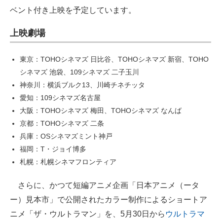
ベント付き上映を予定しています。
上映劇場
東京：TOHOシネマズ 日比谷、TOHOシネマズ 新宿、TOHO
シネマズ 池袋、109シネマズ 二子玉川
神奈川：横浜ブルク13、川崎チネチッタ
愛知：109シネマズ名古屋
大阪：TOHOシネマズ 梅田、TOHOシネマズ なんば
京都：TOHOシネマズ 二条
兵庫：OSシネマズミント神戸
福岡：T・ジョイ博多
札幌：札幌シネマフロンティア
さらに、かつて短編アニメ企画「日本アニメ（ータ
ー）見本市」で公開されたカラー制作によるショートア
ニメ「ザ・ウルトラマン」を、5月30日から
ウルトラマ