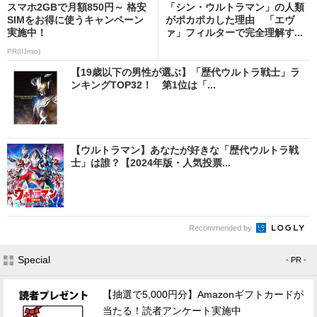
スマホ2GBで月額850円～ 格安
「シン・ウルトラマン」の人類
SIMをお得に使うキャンペーン
がポカポカした理由 「エヴ
実施中！
ァ」フィルターで完全理解す...
PR(IIJmio)
【19歳以下の男性が選ぶ】「歴代ウルトラ戦士」ラ
ンキングTOP32！ 第1位は「...
【ウルトラマン】あなたが好きな「歴代ウルトラ戦
士」は誰？【2024年版・人気投票...
Recommended by
Special
- PR -
【抽選で5,000円分】Amazonギフトカードが
当たる！読者アンケート実施中