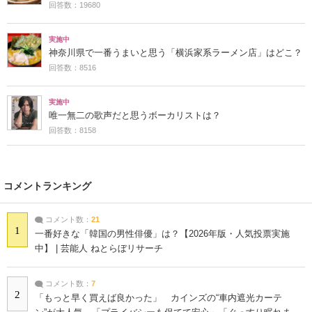
回答数：19680
実施中
神奈川県で一番うまいと思う「横浜家系ラーメン店」はどこ？
回答数：8516
実施中
唯一無二の歌声だと思うボーカリストは？
回答数：8158
コメントランキング
コメント数：
21
1
一番好きな「韓国の男性俳優」は？【2026年版・人気投票実施
中】 | 芸能人 ねとらぼリサーチ
コメント数：
7
2
「もっと早く買えば良かった」 カインズの“車内遮光カーテ