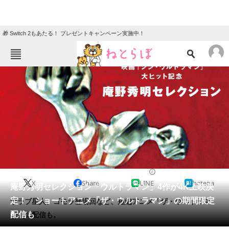
🎁 Switch 2もあたる！ プレゼントキャンペーン実施中！
ねとらぼメニュー
TOP
ニュース
エンタメ
クイズ
グルメ
地域
住まい
教育・育児
動物
リサーチ
2022/05/26 19:11（公開）
X
Share
LINE
hatena
会員記事
庵野秀明セレクション「ウルトラマン」4作が4K上映決
定！ ショートアニメ「ザ・ウルトラマン」の期間限定
ザラブ星人、ゴモラ登場回など、短編アニメ「ザ・ウルトラマ
メディア
配信も
ン」の配信も。
注目記事を集めた総合ページ