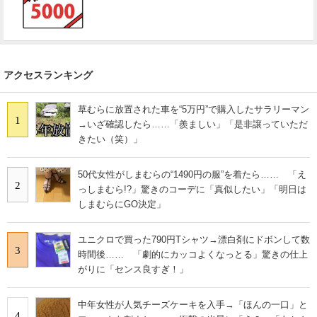
アクセスランキング
草むらに放置された車を“5万円”で購入したサラリーマン
1
→いざ確認したら……「羨ましい」「是非譲っていただ
きたい（笑）」
50代女性がしまむらの“1490円の服”を着たら…… 「え
2
っしまむら!?」驚きのコーデに「真似したい」「明日は
しまむらにGO決定」
ユニクロで買った790円Tシャツ→漂白剤にドボンして数
3
時間後…… 「劇的にカッコよくなっとる」驚きの仕上
がりに「センス良すぎ！」
中年女性が人気チーズケーキを入手→「ほんの一口」と
4