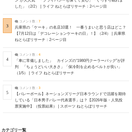
ン”が大人気 「プライバシーも保てて安心」「ぐっすり眠れま
した」（2/2） | ライフ ねとらぼリサーチ：2ページ目
コメント数：
7
3
兵庫県の「ケーキ」の名店10選！ 一番うまいと思う店はどこ？
【7月12日は「デコレーションケーキの日」！】（2/4） | 兵庫県
ねとらぼリサーチ：2ページ目
コメント数：
4
4
「車に常備しました」 カインズの“1980円クーラーバッグ”が評
判 「ちょうどいい大きさ」「保冷剤を止めるベルトが良い」
（1/5） | ライフ ねとらぼリサーチ
コメント数：
3
5
【バレーボール】ネーションズリーグ日本ラウンドで活躍を期待
している「日本男子バレー代表選手」は？【2026年版・人気投
票実施中】（投票結果） | スポーツ ねとらぼリサーチ
カテゴリ一覧