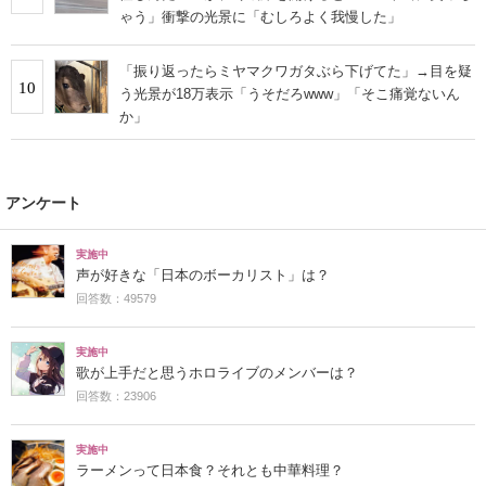
ゃう」衝撃の光景に「むしろよく我慢した」
「振り返ったらミヤマクワガタぶら下げてた」→目を疑
10
う光景が18万表示「うそだろwww」「そこ痛覚ないん
か」
アンケート
実施中
声が好きな「日本のボーカリスト」は？
回答数：49579
実施中
歌が上手だと思うホロライブのメンバーは？
回答数：23906
実施中
ラーメンって日本食？それとも中華料理？