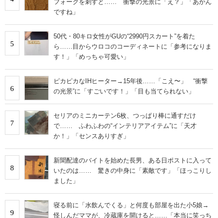
フォークを刺すと…… 衝撃の光景に「え？」「あかん
ですね」
50代・80キロ女性がGUの“2990円スカート”を着た
5
ら……目からウロコのコーディネートに「参考になりま
す！」「めっちゃ可愛い」
ピカピカなIHヒーター→15年後……「こえ〜」 “衝撃
6
の光景”に「すごいです！」「目も当てられない」
セリアのミニカーテン6枚、つっぱり棒に通すだけ
7
で…… ふわふわの“インテリアアイテム”に「天才
か！」「センスありすぎ」
新聞配達のバイトを始めた長男、ある日ポストに入って
8
いたのは…… 驚きの中身に「素敵です」「ほっこりし
ました」
寝る前に「水飲んでくる」と何度も部屋を出た小5娘→
9
怪しんだママが、冷蔵庫を開けると……「本当に笑っち