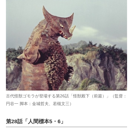
古代怪獣ゴモラが登場する第26話「怪獣殿下（前篇）」（監督：
円谷一 脚本：金城哲夫、若槻文三）
第28話「人間標本5・6」