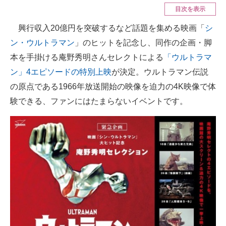
目次を表示
ITの今と未来を見通す
興行収入20億円を突破するなど話題を集める映画「
シ
ン・ウルトラマン
」のヒットを記念し、同作の企画・脚
スマホと通信の最新トレンド
本を手掛ける庵野秀明さんセレクトによる
「ウルトラマ
進化するPCとデバイスの未来
ン」4エピソードの特別上映
が決定。ウルトラマン伝説
の原点である1966年放送開始の映像を迫力の4K映像で体
好きが集まる 比べて選べる
験できる、ファンにはたまらないイベントです。
ビジネスと働き方のヒント
AI活用のいまが分かる
企業ITのトレンドを詳説
経営リーダーのコミュニティ
マーケ×ITの今がよく分かる
ITエンジニア向け専門サイト