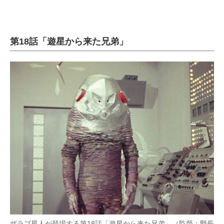
第18話「遊星から来た兄弟」
ザラブ星人が登場する第18話「遊星から来た兄弟」（監督：野長