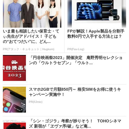
いま最も相談したい保育士・て
FPが解説！Apple製品を分割手
ぃ先生がアドバイス！ 子ども
数料0円で入手する方法とは？
の“おてつだい”に、どん...
PR(アタック・キュキュット｜Hugkum)
PR(Fav-Log)
「円谷映画祭2023」開催決定 庵野秀明セレクショ
ンの「ウルトラセブン」「ウルト...
スマホ2GBで月額850円～ 格安SIMをお得に使うキ
ャンペーン実施中！
PR(IIJmio)
「シン・ゴジラ」考察が捗りそう！ TOHOシネマ
ズ 新宿が「ヱヴァ序/破」など庵...