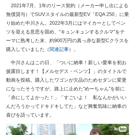
2021年7月、1年のリース契約（メーカー申し出による
企業向けIT製品の総合サイト
無償貸与）でSUVスタイルの最新型EV「EQA 250」に乗
IT製品の技術・比較・事例
り始めた中川さん。2022年3月にはマイカーとしてベン
ツを迎える意思を固め、“キュンキュンするクルマ”をテ
製造業のIT導入・活用を支援
ーマに熟考した末、約900万円の真っ赤な新型Cクラスを
モノづくり技術者専門サイト
購入していました（
関連記事
）。
エレクトロニクス専門サイト
中川さんはこの日、「ついに納車！新しい愛車を初お
披露目します！【メルセデス・ベンツ】」のタイトルで
電子設計の基本と応用
動画を投稿。購入したワゴンが欠品のためセダンに変更
エネルギーの専門メディア
になったそうですが、路上に止めた“めーちゃん”を前に
「赤にしてよかった！」「すごいよ！ 私なんかがいい
建設×テクノロジーの最前線
んだろうかってドキドキしてた」など興奮気味に納車の
ちょっと気になるネットの話題
喜びを語っています。