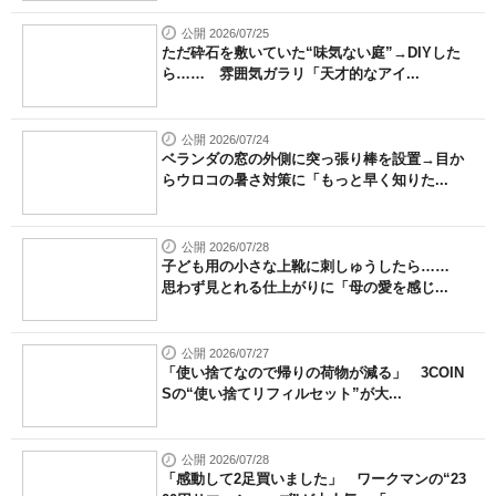
公開 2026/07/25
ただ砕石を敷いていた“味気ない庭”→DIYした
ら…… 雰囲気ガラリ「天才的なアイ...
公開 2026/07/24
ベランダの窓の外側に突っ張り棒を設置→目か
らウロコの暑さ対策に「もっと早く知りた...
公開 2026/07/28
子ども用の小さな上靴に刺しゅうしたら……
思わず見とれる仕上がりに「母の愛を感じ...
公開 2026/07/27
「使い捨てなので帰りの荷物が減る」 3COIN
Sの“使い捨てリフィルセット”が大...
公開 2026/07/28
「感動して2足買いました」 ワークマンの“23