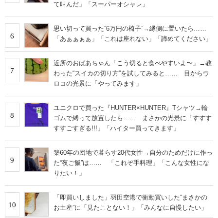
て叫んだ」「スーパーオシャレ」
思い切って買った“6万円の椅子”→縁側に置いたら……
6
「あぁぁぁぁ」「これは座れない」「諦めてください」
近所のおばあちゃん「こう切ると食べやすいよ〜」→教
7
わった“スイカの切り方”を試してみると…… 目からウ
ロコの光景に「やってみます」
ユニクロで買った『HUNTER×HUNTER』Tシャツ→輪
8
ゴムで縛って放置したら…… まさかの光景に「すすす
すすごすぎる!!!」「ハイター買ってきます」
築60年の団地で暮らす20代女性→自分のためだけに作っ
9
た“夜ご飯”は…… 「これぞ手料理」「こんな女性にな
りたい！」
「即買いしました」羽田空港で衝動買いした“まさかの
10
お土産”に「見たことない！」「みんなに自慢したい」