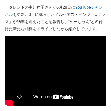
タレントの中川翔子さんが5月28日に
YouTubeチャン
ITの今と未来を見通す
ネル
を更新。3月に購入したメルセデス・ベンツ「Cクラ
スマホと通信の最新トレンド
ス」が納車を迎えたことを報告し、“めーちゃん”と名付
けた新たな相棒をドライブしながら紹介しています。
進化するPCとデバイスの未来
好きが集まる 比べて選べる
ビジネスと働き方のヒント
AI活用のいまが分かる
企業ITのトレンドを詳説
経営リーダーのコミュニティ
マーケ×ITの今がよく分かる
ITエンジニア向け専門サイト