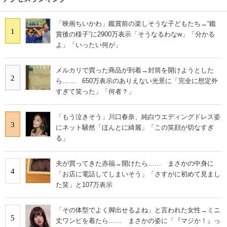
「映画ちいかわ」鑑賞前の楽しそうな子どもたち→“鑑
1
賞後の様子”に2900万表示「そうなるわなw」「分かる
よ」「いったい何が」
メルカリで買った商品が到着→封筒を開けようとした
2
ら…… 650万表示のありえない光景に「完全に想定外
すぎて笑った」「何者？」
「もう泣きそう」川口春奈、純白ウエディングドレス姿
3
にネット騒然「ほんとに綺麗」「この笑顔が切なすぎ
る」
夫が買ってきた赤福→開けたら…… まさかの中身に
4
「お店に電話してしまいそう」「さすがに初めて見まし
た笑」と107万表示
「その体型でよく脚出せるよね」と言われた女性→ミニ
5
丈ワンピを着たら…… まさかの姿に「『マジか！』っ