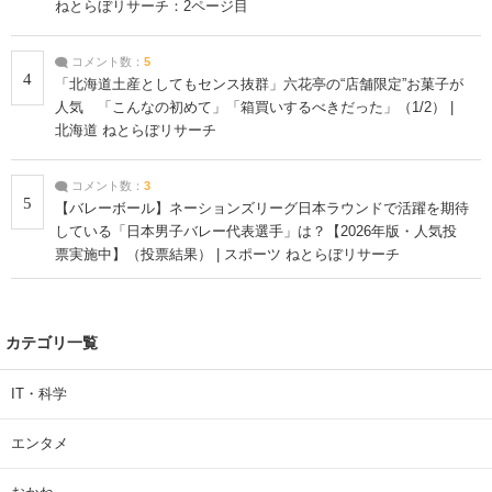
ねとらぼリサーチ：2ページ目
コメント数：
5
4
「北海道土産としてもセンス抜群」六花亭の“店舗限定”お菓子が
人気 「こんなの初めて」「箱買いするべきだった」（1/2） |
北海道 ねとらぼリサーチ
コメント数：
3
5
【バレーボール】ネーションズリーグ日本ラウンドで活躍を期待
している「日本男子バレー代表選手」は？【2026年版・人気投
票実施中】（投票結果） | スポーツ ねとらぼリサーチ
カテゴリ一覧
IT・科学
エンタメ