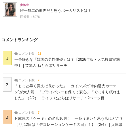
実施中
唯一無二の歌声だと思うボーカリストは？
回答数：8076
コメントランキング
コメント数：
21
1
一番好きな「韓国の男性俳優」は？【2026年版・人気投票実施
中】 | 芸能人 ねとらぼリサーチ
コメント数：
7
2
「もっと早く買えば良かった」 カインズの“車内遮光カーテ
ン”が大人気 「プライバシーも保てて安心」「ぐっすり眠れま
した」（2/2） | ライフ ねとらぼリサーチ：2ページ目
コメント数：
7
3
兵庫県の「ケーキ」の名店10選！ 一番うまいと思う店はどこ？
【7月12日は「デコレーションケーキの日」！】（2/4） | 兵庫県