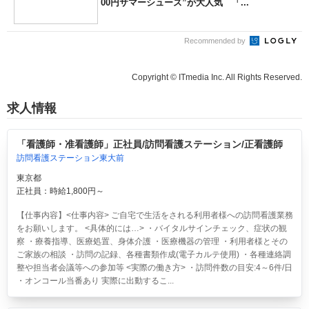
00円サマーシューズ”が大人気 「...
Recommended by
Copyright © ITmedia Inc. All Rights Reserved.
求人情報
「看護師・准看護師」正社員/訪問看護ステーション/正看護師
訪問看護ステーション東大前
東京都
正社員：時給1,800円～
【仕事内容】<仕事内容> ご自宅で生活をされる利用者様への訪問看護業務
をお願いします。 <具体的には…> ・バイタルサインチェック、症状の観
察 ・療養指導、医療処置、身体介護 ・医療機器の管理 ・利用者様とその
ご家族の相談 ・訪問の記録、各種書類作成(電子カルテ使用) ・各種連絡調
整や担当者会議等への参加等 <実際の働き方> ・訪問件数の目安:4～6件/日
・オンコール当番あり 実際に出動するこ...