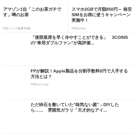
アマゾン1位「このお茶ガチで
スマホ2GBで月額850円～ 格安
す」噂のお茶
SIMをお得に使うキャンペーン
実施中！
PR(ハーブ健康本舗)
PR(IIJmio)
「後部座席を早く冷やすことができる」 3COINS
の“車用ダブルファン”が高評価...
FPが解説！Apple製品を分割手数料0円で入手する
方法とは？
PR(Fav-Log)
ただ砕石を敷いていた“味気ない庭”→DIYした
ら…… 雰囲気ガラリ「天才的なアイ...