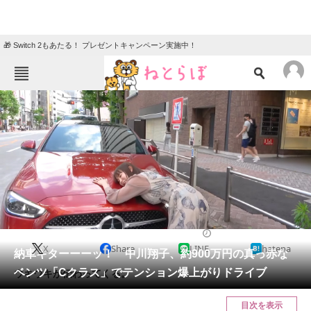
🎁 Switch 2もあたる！ プレゼントキャンペーン実施中！
ねとらぼメニュー
TOP
ニュース
エンタメ
クイズ
グルメ
地域
住まい
教育・育児
動物
リサーチ
2022/05/29 14:40（公開）
X
Share
LINE
hatena
会員記事
納車キターーーッ！ 中川翔子、約900万円の真っ赤な
ベンツ「Cクラス」でテンション爆上がりドライブ
ウキウキが伝わってくる。
メディア
目次を表示
注目記事を集めた総合ページ