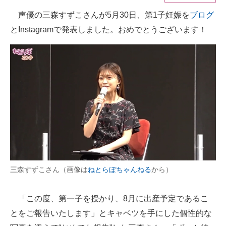
声優の三森すずこさんが5月30日、第1子妊娠を
ブログ
ITの今と未来を見通す
とInstagramで発表しました。おめでとうございます！
スマホと通信の最新トレンド
進化するPCとデバイスの未来
好きが集まる 比べて選べる
ビジネスと働き方のヒント
AI活用のいまが分かる
企業ITのトレンドを詳説
三森すずこさん（画像は
ねとらぼちゃんねる
から）
経営リーダーのコミュニティ
マーケ×ITの今がよく分かる
「この度、第一子を授かり、8月に出産予定であるこ
とをご報告いたします」とキャベツを手にした個性的な
ITエンジニア向け専門サイト