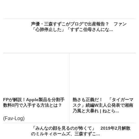
声優・三森すずこがブログで出産報告？ ファン
「心肺停止した」「すずこ伯母さんにな...
FPが解説！Apple製品を分割手
熱さも正義だ！ 「タイガーマ
数料0円で入手する方法とは？
スク」続編W主人公発表で湘南
乃風と大暴れ | ねとら...
(Fav-Log)
「みんなの顔を見るのが怖くて」 2019年2月解散
のミルキィホームズ、三森すずこ...