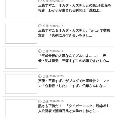
公開 2022/08/19
三森すずこ、オカダ・カズチカとの第1子出産を
報告 わが子が生まれる瞬間は「感動よ...
公開 2018/01/14
三森すずこ＆オカダ・カズチカ、Twitterで交際
宣言 「真剣にお付き合いをさせ...
公開 2019/04/12
「平成最後の入籍なんてズルいよ……」 声
優・明坂聡美、三森すずこの結婚でまたも心...
公開 2016/12/28
声優・三森すずこがブログで出産報告？ ファ
ン「心肺停止した」「すずこ伯母さんにな...
公開 2016/08/18
熱さも正義だ！ 「タイガーマスク」続編W主
人公発表で湘南乃風と大暴れ | ねとら...