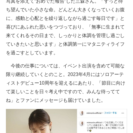
写真を添えて“おめでた報告”した三森さん。「ずっと待
企業向けIT製品の総合サイト
ち望んでいた小さな命。どんどん大きくなっていくお腹
に、感動と心配とを繰り返しながら過ごす毎日です」と
IT製品の技術・比較・事例
喜びにあふれた思いをつづっており、「無事に生まれて
製造業のIT導入・活用を支援
来てくれるその日まで、しっかりと体調を管理し過ごし
ていきたいと思います」と体調第一にマタニティライフ
モノづくり技術者専門サイト
を過ごすとしています。
エレクトロニクス専門サイト
今後の仕事については、イベント出演を含めて可能な
電子設計の基本と応用
限り継続していくとのこと。2023年4月にはソロアーテ
ィストデビュー10周年を迎えるにあたり、「節目に向け
エネルギーの専門メディア
て楽しいことを日々考え中ですので、みんな待ってて
建設×テクノロジーの最前線
ね」とファンにメッセージも届けていました。
ちょっと気になるネットの話題