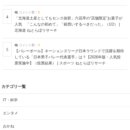
コメント数：
5
4
「北海道土産としてもセンス抜群」六花亭の“店舗限定”お菓子が
人気 「こんなの初めて」「箱買いするべきだった」（1/2） |
北海道 ねとらぼリサーチ
コメント数：
3
5
【バレーボール】ネーションズリーグ日本ラウンドで活躍を期待
している「日本男子バレー代表選手」は？【2026年版・人気投
票実施中】（投票結果） | スポーツ ねとらぼリサーチ
カテゴリ一覧
IT・科学
エンタメ
おかね