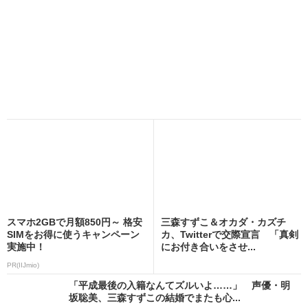
スマホ2GBで月額850円～ 格安
三森すずこ＆オカダ・カズチ
SIMをお得に使うキャンペーン
カ、Twitterで交際宣言 「真剣
実施中！
にお付き合いをさせ...
PR(IIJmio)
「平成最後の入籍なんてズルいよ……」 声優・明
坂聡美、三森すずこの結婚でまたも心...