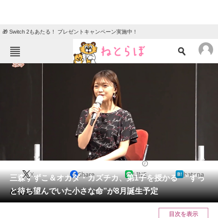
🎁 Switch 2もあたる！ プレゼントキャンペーン実施中！
ねとらぼメニュー
TOP
ニュース
エンタメ
クイズ
グルメ
地域
住まい
教育・育児
動物
リサーチ
2022/05/30 13:20（公開）
X
Share
LINE
hatena
会員記事
三森すずこ＆オカダ・カズチカ、第1子を授かる “ずっ
と待ち望んでいた小さな命”が8月誕生予定
めでたい！
メディア
目次を表示
注目記事を集めた総合ページ