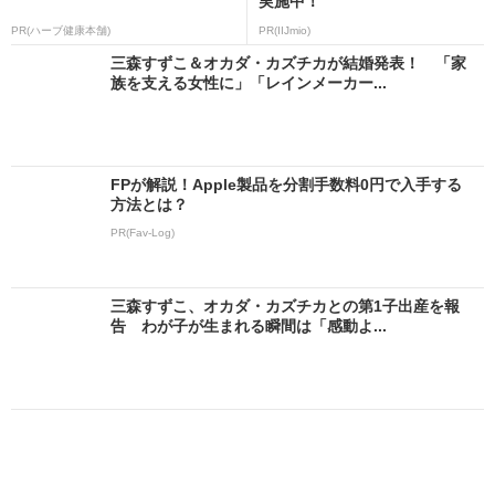
実施中！
PR(ハーブ健康本舗)
PR(IIJmio)
三森すずこ＆オカダ・カズチカが結婚発表！ 「家
族を支える女性に」「レインメーカー...
FPが解説！Apple製品を分割手数料0円で入手する
方法とは？
PR(Fav-Log)
三森すずこ、オカダ・カズチカとの第1子出産を報
告 わが子が生まれる瞬間は「感動よ...