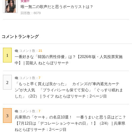
実施中
唯一無二の歌声だと思うボーカリストは？
回答数：8079
コメントランキング
コメント数：
21
1
一番好きな「韓国の男性俳優」は？【2026年版・人気投票実施
中】 | 芸能人 ねとらぼリサーチ
コメント数：
7
2
「もっと早く買えば良かった」 カインズの“車内遮光カーテ
ン”が大人気 「プライバシーも保てて安心」「ぐっすり眠れま
した」（2/2） | ライフ ねとらぼリサーチ：2ページ目
コメント数：
7
3
兵庫県の「ケーキ」の名店10選！ 一番うまいと思う店はどこ？
【7月12日は「デコレーションケーキの日」！】（2/4） | 兵庫県
ねとらぼリサーチ：2ページ目