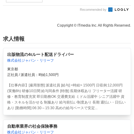
Recommended by
Copyright © ITmedia Inc. All Rights Reserved.
求人情報
出版物流の4tルート配送ドライバー
株式会社ジャパン・リリーフ
東京都
正社員 / 派遣社員：時給1,500円
【仕事内容】[雇用形態] 派遣社員 [給与] <時給> 1500円 日収例:12,000円
(実働8h) 研修10日間:給与同条件 [特徴] 長期休暇あり フリーター活躍 研
修・教育制度充実 即日勤務OK 交通費支給 ミドル活躍中 シニア活躍中 資
格・スキルを活かせる 制服あり 給与前払い制度あり 長期 週払い・日払い
あり [勤務時間] 06:30～15:30 高めの給与ベースで安定...
自動車業界の社会保険事務
株式会社ジャパン・リリーフ