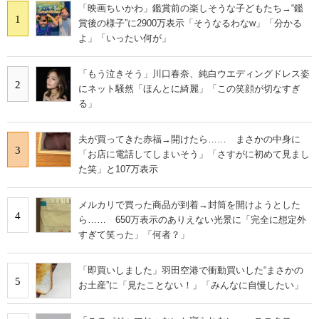
「映画ちいかわ」鑑賞前の楽しそうな子どもたち→“鑑
1
賞後の様子”に2900万表示「そうなるわなw」「分かる
よ」「いったい何が」
「もう泣きそう」川口春奈、純白ウエディングドレス姿
2
にネット騒然「ほんとに綺麗」「この笑顔が切なすぎ
る」
夫が買ってきた赤福→開けたら…… まさかの中身に
3
「お店に電話してしまいそう」「さすがに初めて見まし
た笑」と107万表示
メルカリで買った商品が到着→封筒を開けようとした
4
ら…… 650万表示のありえない光景に「完全に想定外
すぎて笑った」「何者？」
「即買いしました」羽田空港で衝動買いした“まさかの
5
お土産”に「見たことない！」「みんなに自慢したい」