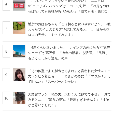
「このパジャマじゃないと寝られない」 ユニクロ
6
の“エアリズムパジャマ”が口コミで好評 「冷房をつけ
っぱなしでも長袖がありがたい」「夏でも暑く感じな
い」
近所のおばあちゃん「こう切ると食べやすいよ〜」→教
7
わった“スイカの切り方”を試してみると…… 目からウ
ロコの光景に「やってみます」
「4度くらい違いました」 カインズの外に吊るす“遮光
8
シェード”が高評価 「今年の酷暑にも活躍」「風通し
もよくしっかり遮光」の声
「その体型でよく脚出せるよね」と言われた女性→ミニ
9
丈ワンピを着たら…… まさかの姿に「『マジか！』っ
て叫んだ」「スーパーオシャレ」
大野智ファン「私の夫、大野くんに似てて幸せ」→見て
10
みると…… ‟驚きの姿”に「最高すぎません？」「本物
かと思いました！」