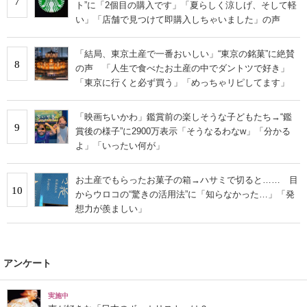
7
ト”に「2個目の購入です」「夏らしく涼しげ、そして軽
い」「店舗で見つけて即購入しちゃいました」の声
「結局、東京土産で一番おいしい」“東京の銘菓”に絶賛
8
の声 「人生で食べたお土産の中でダントツで好き」
「東京に行くと必ず買う」「めっちゃリピしてます」
「映画ちいかわ」鑑賞前の楽しそうな子どもたち→“鑑
9
賞後の様子”に2900万表示「そうなるわなw」「分かる
よ」「いったい何が」
お土産でもらったお菓子の箱→ハサミで切ると…… 目
10
からウロコの“驚きの活用法”に「知らなかった…」「発
想力が羨ましい」
アンケート
実施中