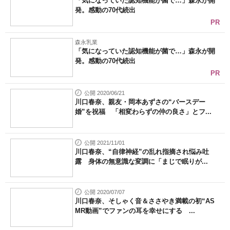
「気になっていた認知機能が菌で…」森永が開
発。感動の70代続出
PR
森永乳業
「気になっていた認知機能が菌で…」森永が開
発。感動の70代続出
PR
公開 2020/06/21
川口春奈、親友・岡本あずさの“バースデー
婚”を祝福 「相変わらずの仲の良さ」とフ...
公開 2021/11/01
川口春奈、“自律神経”の乱れ指摘され悩み吐
露 身体の無意識な変調に「まじで眠りが...
公開 2020/07/07
川口春奈、そしゃく音＆ささやき満載の初“AS
MR動画”でファンの耳を幸せにする ...