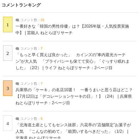
コメントランキング
コメント数：
21
1
一番好きな「韓国の男性俳優」は？【2026年版・人気投票実施
中】 | 芸能人 ねとらぼリサーチ
コメント数：
7
2
「もっと早く買えば良かった」 カインズの“車内遮光カーテ
ン”が大人気 「プライバシーも保てて安心」「ぐっすり眠れま
した」（2/2） | ライフ ねとらぼリサーチ：2ページ目
コメント数：
7
3
兵庫県の「ケーキ」の名店10選！ 一番うまいと思う店はどこ？
【7月12日は「デコレーションケーキの日」！】（2/4） | 兵庫県
ねとらぼリサーチ：2ページ目
コメント数：
5
4
「北海道土産としてもセンス抜群」六花亭の“店舗限定”お菓子が
人気 「こんなの初めて」「箱買いするべきだった」（1/2） |
北海道 ねとらぼリサーチ