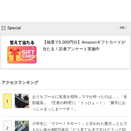
Special
- PR -
【抽選で5,000円分】Amazonギフトカードが
当たる！読者アンケート実施中
アクセスランキング
おうちプールに友達を招待→ママが作ったのは……「全
1
部最高」 “圧巻の料理”に「うっひょ～！」「勝手にお
っじゃまっしまーーす！」
小学生に「ママー！ヤギー！」と言われた愛犬→とんで
2
もない姿が480万表示「どう見ても犬ですけど？って顔