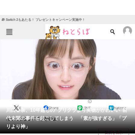
🎁 Switch 2もあたる！ プレゼントキャンペーン実施中！
ねとらぼメニュー
TOP
ニュース
エンタメ
クイズ
グルメ
地域
住まい
教育・育児
動物
リサーチ
2022/05/30 20:40（公開）
X
Share
LINE
hatena
会員記事
川口春奈、10年越しの“プリクラより実物がかわいい”前
代未聞の事件を起こしてしまう 「素が強すぎる」「プ
ありのままがすてきなのよ。
メディア
リより神」
目次を表示
注目記事を集めた総合ページ