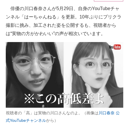
俳優の川口春奈さんが5月29日、自身のYouTubeチャ
ITの今と未来を見通す
ンネル「はーちゃんねる」を更新。10年ぶりにプリクラ
スマホと通信の最新トレンド
撮影に挑み、加工された姿を公開するも、視聴者から
は“実物の方がかわいい”の声が相次いでいます。
進化するPCとデバイスの未来
好きが集まる 比べて選べる
ビジネスと働き方のヒント
AI活用のいまが分かる
企業ITのトレンドを詳説
経営リーダーのコミュニティ
マーケ×ITの今がよく分かる
視聴者の「高」は実物の川口さんなのよ。（画像は
川口春奈 公
式YouTubeチャンネル
から）
ITエンジニア向け専門サイト