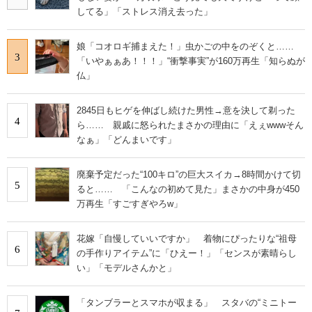
してる」「ストレス消え去った」
娘「コオロギ捕まえた！」虫かごの中をのぞくと……
3
「いやぁぁあ！！！」“衝撃事実”が160万再生「知らぬが
仏」
2845日もヒゲを伸ばし続けた男性→意を決して剃った
4
ら…… 親戚に怒られたまさかの理由に「えぇwwwそん
なぁ」「どんまいです」
廃棄予定だった“100キロ”の巨大スイカ→8時間かけて切
5
ると…… 「こんなの初めて見た」まさかの中身が450
万再生「すごすぎやろw」
花嫁「自慢していいですか」 着物にぴったりな“祖母
6
の手作りアイテム”に「ひえー！」「センスが素晴らし
い」「モデルさんかと」
「タンブラーとスマホが収まる」 スタバの“ミニトー