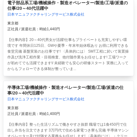
電子部品系工場/機械操作・製造オペレーター/製造/工場/派遣の
仕事/20～40代活躍中
日本マニュファクチャリングサービス株式会社
東京都
正社員 / 派遣社員：時給1,440円
【仕事内容】20～40代男女が活躍!仕事もプライベートも充実しやすい環
境です 年間休日125日、GWや夏季・年末年始休暇あり お得に利用できる
食堂完備 基盤実装のお仕事です! 〈具体的には〉 SMT工程に於いて装置操
作及び洗浄工程作業・目視検査、他付随作業をお任せします! 工場ワーク
が初めてでも活躍できます!/ 未経験でも安心の研修スタート 実務に入って
からもフォローできる体制が整っていま...
半導体工場/機械操作・製造オペレーター/製造/工場/派遣の仕
事/20～40代活躍中
日本マニュファクチャリングサービス株式会社
東京都
正社員 / 派遣社員：時給1,400円
【仕事内容】整った生活リズムで働きやすさ抜群 職場では1食450円で仕
出し弁当を注文できます 3万円代で住める家電つき寮も完備 半導体マシン
オペレーター及び付随する業務をお任せします! 〈具体的には〉 ・クリー