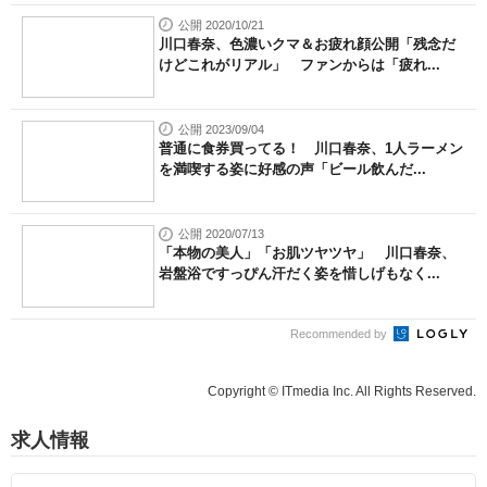
公開 2020/10/21
川口春奈、色濃いクマ＆お疲れ顔公開「残念だ
けどこれがリアル」 ファンからは「疲れ...
公開 2023/09/04
普通に食券買ってる！ 川口春奈、1人ラーメン
を満喫する姿に好感の声「ビール飲んだ...
公開 2020/07/13
「本物の美人」「お肌ツヤツヤ」 川口春奈、
岩盤浴ですっぴん汗だく姿を惜しげもなく...
Recommended by
Copyright © ITmedia Inc. All Rights Reserved.
求人情報