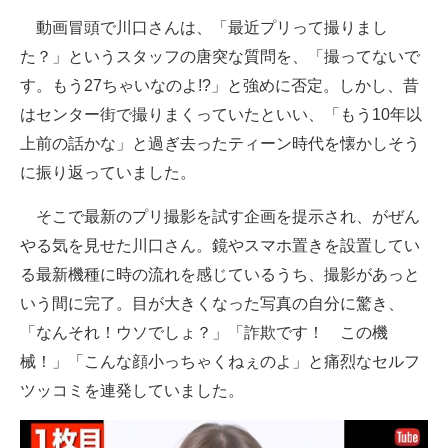
企業向けIT製品の総合サイト
動画冒頭で川口さんは、「最近プリって撮りまし
た？」というスタッフの唐突な質問を、「撮ってないで
IT製品の技術・比較・事例
す。もう27ちゃいなのよ!?」と強めに否定。しかし、昔
製造業のIT導入・活用を支援
はセンター街で撮りまくっていたといい、「もう10年以
上前の話かな」と過ぎ去ったティーン時代を懐かしそう
モノづくり技術者専門サイト
に振り返っていました。
エレクトロニクス専門サイト
そこで最新のプリ撮影を試す企画を提示され、がぜん
電子設計の基本と応用
やる気を見せた川口さん。鏡やスマホ置きを設置してい
る最新機種に時の流れを感じているうち、撮影があっと
エネルギーの専門メディア
いう間に完了。目が大きくなった写真の自分に驚き、
建設×テクノロジーの最前線
「なんそれ！ウソでしょ？」「詐欺です！ この機
械！」「こんな顔小っちゃくねぇのよ」と痛烈なセルフ
ちょっと気になるネットの話題
ツッコミを連発していました。