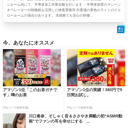
ンルーム内にて、半導体加工作業全般を行います ・半導体装置のマシーン
オペレーターや顕微鏡を活用した検査業務等 作業場の黄色のライトのイエ
ロールームの場合があります。 未経験でも安心の研修...
今、あなたにオススメ
アマゾン1位「このお茶ガチで
アマゾン1位の実績！380円で5
す」噂のお茶
日間お試し。
PR(ハーブ健康本舗)
PR(ハーブ健康本舗)
川口春奈、そしゃく音＆ささやき満載の初“ASMR動
画”でファンの耳を幸せにする ...