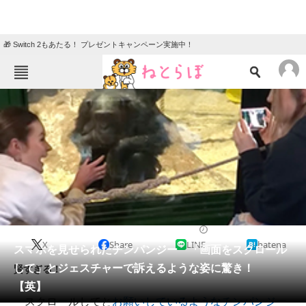
🎁 Switch 2もあたる！ プレゼントキャンペーン実施中！
ねとらぼメニュー
TOP
ニュース
エンタメ
クイズ
グルメ
地域
住まい
教育・育児
動物
リサーチ
2022/05/31 12:00（公開）
X
Share
LINE
hatena
会員記事
スマホを見せられたチンパンジー 「画面をスクロール
して」とジェスチャーで訴えるような姿に驚き！
賢すぎる！
メディア
【英】
スクロールしてと
お願いしているようなチンパンジー
注目記事を集めた総合ページ