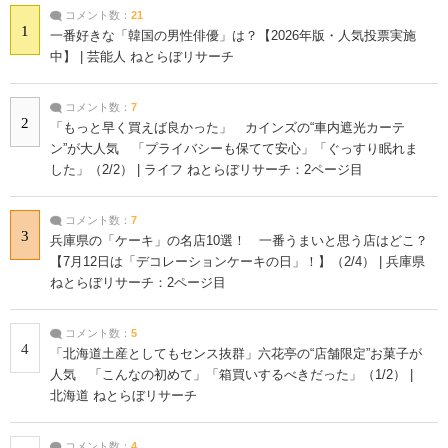
コメント数：
21
1
一番好きな「韓国の男性俳優」は？【2026年版・人気投票実施
中】 | 芸能人 ねとらぼリサーチ
コメント数：
7
2
「もっと早く買えば良かった」 カインズの“車内遮光カーテ
ン”が大人気 「プライバシーも保てて安心」「ぐっすり眠れま
した」（2/2） | ライフ ねとらぼリサーチ：2ページ目
コメント数：
7
3
兵庫県の「ケーキ」の名店10選！ 一番うまいと思う店はどこ？
【7月12日は「デコレーションケーキの日」！】（2/4） | 兵庫県
ねとらぼリサーチ：2ページ目
コメント数：
5
4
「北海道土産としてもセンス抜群」六花亭の“店舗限定”お菓子が
人気 「こんなの初めて」「箱買いするべきだった」（1/2） |
北海道 ねとらぼリサーチ
コメント数：
4