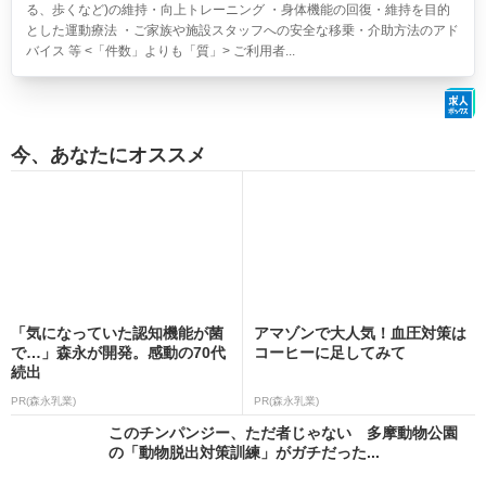
る、歩くなど)の維持・向上トレーニング ・身体機能の回復・維持を目的
とした運動療法 ・ご家族や施設スタッフへの安全な移乗・介助方法のアド
バイス 等 <「件数」よりも「質」> ご利用者...
今、あなたにオススメ
「気になっていた認知機能が菌
アマゾンで大人気！血圧対策は
で…」森永が開発。感動の70代
コーヒーに足してみて
続出
PR(森永乳業)
PR(森永乳業)
このチンパンジー、ただ者じゃない 多摩動物公園
の「動物脱出対策訓練」がガチだった...