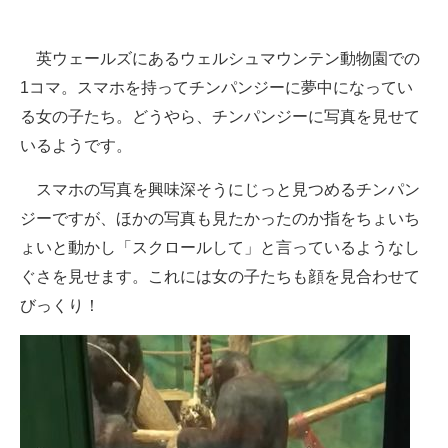
企業向けIT製品の総合サイト
英ウェールズにあるウェルシュマウンテン動物園での
IT製品の技術・比較・事例
1コマ。スマホを持ってチンパンジーに夢中になってい
製造業のIT導入・活用を支援
る女の子たち。どうやら、チンパンジーに写真を見せて
いるようです。
モノづくり技術者専門サイト
スマホの写真を興味深そうにじっと見つめるチンパン
エレクトロニクス専門サイト
ジーですが、ほかの写真も見たかったのか指をちょいち
電子設計の基本と応用
ょいと動かし「スクロールして」と言っているようなし
ぐさを見せます。これには女の子たちも顔を見合わせて
エネルギーの専門メディア
びっくり！
建設×テクノロジーの最前線
ちょっと気になるネットの話題