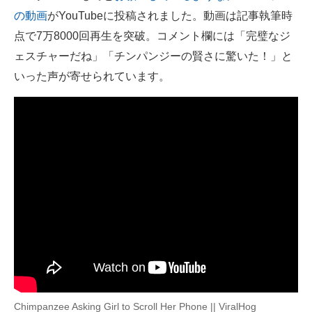
の動画
がYouTubeに投稿されました。動画は記事執筆時
ITの今と未来を見通す
点で7万8000回再生を突破。コメント欄には「完璧なジ
ェスチャーだね」「チンパンジーの賢さに驚いた！」と
スマホと通信の最新トレンド
いった声が寄せられています。
進化するPCとデバイスの未来
好きが集まる 比べて選べる
ビジネスと働き方のヒント
AI活用のいまが分かる
企業ITのトレンドを詳説
経営リーダーのコミュニティ
マーケ×ITの今がよく分かる
ITエンジニア向け専門サイト
Chimpanzee Asking Girl to Scroll Her Phone || ViralHog