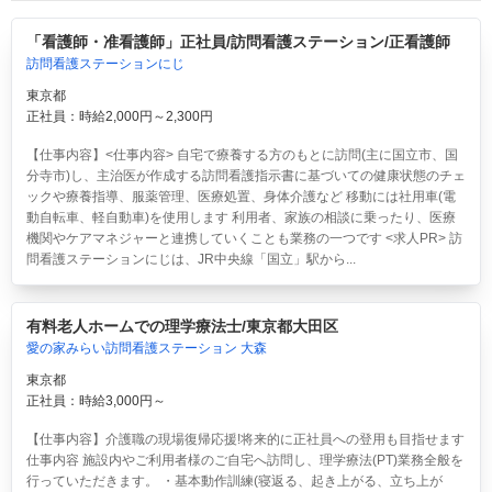
「看護師・准看護師」正社員/訪問看護ステーション/正看護師
訪問看護ステーションにじ
東京都
正社員：時給2,000円～2,300円
【仕事内容】<仕事内容> 自宅で療養する方のもとに訪問(主に国立市、国
分寺市)し、主治医が作成する訪問看護指示書に基づいての健康状態のチェ
ックや療養指導、服薬管理、医療処置、身体介護など 移動には社用車(電
動自転車、軽自動車)を使用します 利用者、家族の相談に乗ったり、医療
機関やケアマネジャーと連携していくことも業務の一つです <求人PR> 訪
問看護ステーションにじは、JR中央線「国立」駅から...
有料老人ホームでの理学療法士/東京都大田区
愛の家みらい訪問看護ステーション 大森
東京都
正社員：時給3,000円～
【仕事内容】介護職の現場復帰応援!将来的に正社員への登用も目指せます
仕事内容 施設内やご利用者様のご自宅へ訪問し、理学療法(PT)業務全般を
行っていただきます。 ・基本動作訓練(寝返る、起き上がる、立ち上が