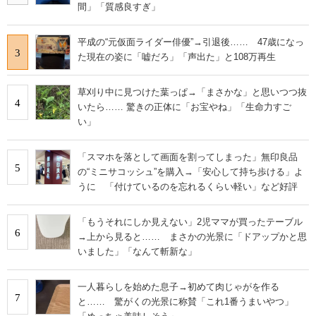
間」「質感良すぎ」
平成の“元仮面ライダー俳優”→引退後…… 47歳になっ
3
た現在の姿に「嘘だろ」「声出た」と108万再生
草刈り中に見つけた葉っぱ→「まさかな」と思いつつ抜
4
いたら…… 驚きの正体に「お宝やね」「生命力すご
い」
「スマホを落として画面を割ってしまった」無印良品
5
の“ミニサコッシュ”を購入→「安心して持ち歩ける」よ
うに 「付けているのを忘れるくらい軽い」など好評
「もうそれにしか見えない」2児ママが買ったテーブル
6
→上から見ると…… まさかの光景に「ドアップかと思
いました」「なんて斬新な」
一人暮らしを始めた息子→初めて肉じゃがを作る
7
と…… 驚がくの光景に称賛「これ1番うまいやつ」