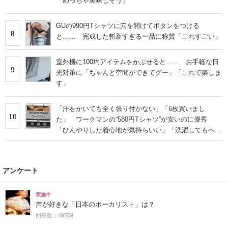
「めっちゃ美味しそう」
GUの990円Tシャツに穴を開けてボタンをつける
8
と…… 完成した斬新すぎる一品に称賛「これすごい」
室外機に100均アイテムをかぶせると…… お手軽な日
9
光対策に「ちゃんと空間ができてグー」「これで楽しま
す」
「汗をかいても全く張り付かない」「6枚買いまし
10
た」 ワークマンの“580円Tシャツ”が安いのに優秀
「ひんやりした着心地が気持ちいい」「洗濯してもヘタ
らない」
アンケート
実施中
声が好きな「日本のボーカリスト」は？
回答数：49509