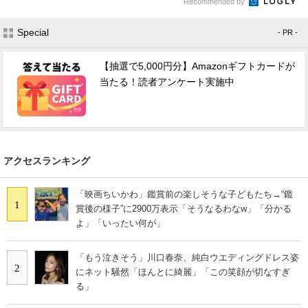
Recommended by
Special
- PR -
【抽選で5,000円分】Amazonギフトカードが
当たる！読者アンケート実施中
アクセスランキング
「映画ちいかわ」鑑賞前の楽しそうな子どもたち→“鑑
1
賞後の様子”に2900万表示「そうなるわなw」「分かる
よ」「いったい何が」
「もう泣きそう」川口春奈、純白ウエディングドレス姿
2
にネット騒然「ほんとに綺麗」「この笑顔が切なすぎ
る」