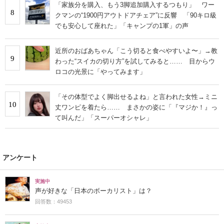
「家族分を購入、もう3脚追加購入するつもり」 ワー
8
クマンの“1900円アウトドアチェア”に反響 「90キロ級
でも安心して座れた」「キャンプの1軍」の声
近所のおばあちゃん「こう切ると食べやすいよ〜」→教
9
わった“スイカの切り方”を試してみると…… 目からウ
ロコの光景に「やってみます」
「その体型でよく脚出せるよね」と言われた女性→ミニ
10
丈ワンピを着たら…… まさかの姿に「『マジか！』っ
て叫んだ」「スーパーオシャレ」
アンケート
実施中
声が好きな「日本のボーカリスト」は？
回答数：49453