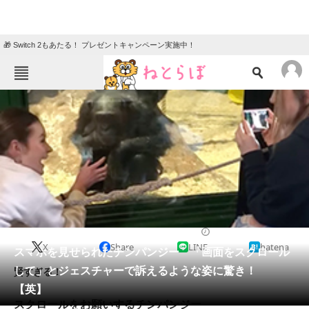
🎁 Switch 2もあたる！ プレゼントキャンペーン実施中！
ねとらぼメニュー
TOP
ニュース
エンタメ
クイズ
グルメ
地域
住まい
教育・育児
動物
リサーチ
2022/05/31 12:00（公開）
X
Share
LINE
hatena
会員記事
スマホを見せられたチンパンジー 「画面をスクロール
して」とジェスチャーで訴えるような姿に驚き！
賢すぎる！
メディア
【英】
スクロールをお願いするチンパンジー
注目記事を集めた総合ページ