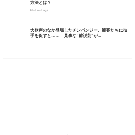
方法とは？
PR(Fav-Log)
大歓声のなか登場したチンパンジー、観客たちに拍
手を促すと…… 見事な“前説芸”が...