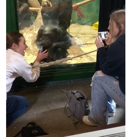
企業向けIT製品の総合サイト
IT製品の技術・比較・事例
製造業のIT導入・活用を支援
モノづくり技術者専門サイト
エレクトロニクス専門サイト
電子設計の基本と応用
エネルギーの専門メディア
建設×テクノロジーの最前線
ちょっと気になるネットの話題