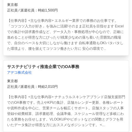
東京都
正社員 / 派遣社員：時給1,500円
【仕事内容】<主な仕事内容> エネルギー業界での事務のお仕事です。
「コツコツ入力が好き」を強みに活躍!そのまま正社員を目指せます Excel
での集計や請求書作成など、データ入力・事務処理が中心なので、正確に
進めることが得意な方にぴったり!残業少なめの落ち着いた雰囲気の職場
で、自分のペースを大切にしながら働けます 自転車通勤もOK!バタバタし
た環境より、腰を据えてコツコツ働きたい方に 安心の環境で...
サステナビリティ推進企業でのOA事務
アデコ株式会社
東京都
正社員 / 派遣社員：時給2,010円
【仕事内容】<主な仕事内容> ナチュラルスキンケアブランド店舗支援部門
でのOA事務です。売上やKPIの集計、店舗カレンダー更新、各種レポート
や資料作成を中心に、営業チームを幅広くサポート。店舗スタッフの人事
登録や経費精算、請求書処理、会議準備、スケジュール管理など多岐にわ
たる業務をお任せします。VLOOKUPやピボットなどの関数とグラフを用
いたデータ集計が得意な方におススメなポジションです。 <...