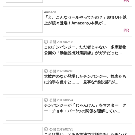
PR
Amazon
「え、こんなセールやってたの？」80％OFF以
上が続々登場！Amazonの本気が...
PR
公開 2017/02/08
このチンパンジー、ただ者じゃない 多摩動物
公園の「動物脱出対策訓練」がガチだった...
公開 2023/04/10
大歓声のなか登場したチンパンジー、観客たち
に拍手を促すと…… 見事な“前説芸”が...
公開 2017/08/24
チンパンジーが「じゃんけん」をマスター グ
ー・チョキ・パー3つの関係を理解してい...
公開 2019/02/23
これは賢い とある方法で大脱走をしたチンパ