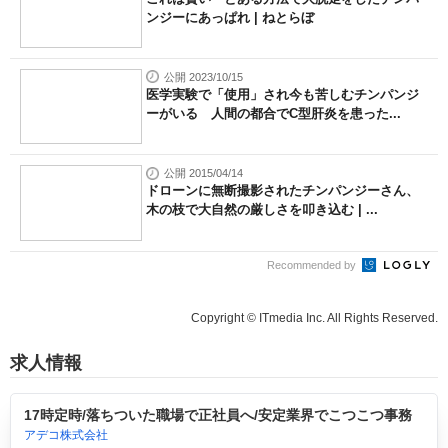
ンジーにあっぱれ | ねとらぼ
公開 2023/10/15
医学実験で「使用」され今も苦しむチンパンジ
ーがいる 人間の都合でC型肝炎を患った...
公開 2015/04/14
ドローンに無断撮影されたチンパンジーさん、
木の枝で大自然の厳しさを叩き込む | ...
Recommended by
Copyright © ITmedia Inc. All Rights Reserved.
求人情報
17時定時/落ちついた職場で正社員へ/安定業界でこつこつ事務
アデコ株式会社