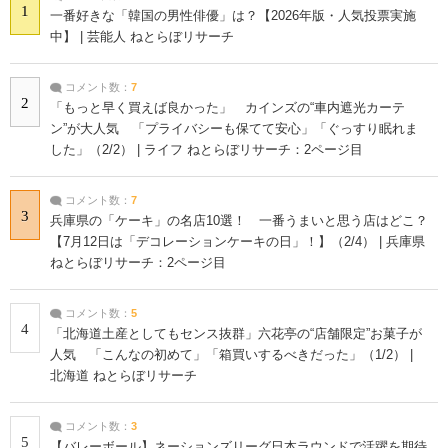
1
一番好きな「韓国の男性俳優」は？【2026年版・人気投票実施
中】 | 芸能人 ねとらぼリサーチ
コメント数：
7
2
「もっと早く買えば良かった」 カインズの“車内遮光カーテ
ン”が大人気 「プライバシーも保てて安心」「ぐっすり眠れま
した」（2/2） | ライフ ねとらぼリサーチ：2ページ目
コメント数：
7
3
兵庫県の「ケーキ」の名店10選！ 一番うまいと思う店はどこ？
【7月12日は「デコレーションケーキの日」！】（2/4） | 兵庫県
ねとらぼリサーチ：2ページ目
コメント数：
5
4
「北海道土産としてもセンス抜群」六花亭の“店舗限定”お菓子が
人気 「こんなの初めて」「箱買いするべきだった」（1/2） |
北海道 ねとらぼリサーチ
コメント数：
3
5
【バレーボール】ネーションズリーグ日本ラウンドで活躍を期待