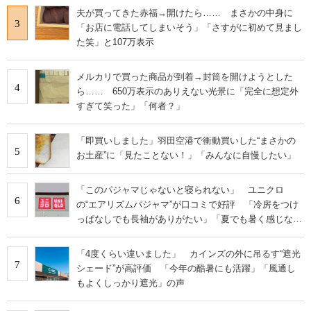
夫が買ってきた赤福→開けたら…… まさかの中身に
3
「お店に電話してしまいそう」「さすがに初めて見まし
た笑」と107万表示
メルカリで買った商品が到着→封筒を開けようとした
4
ら…… 650万表示のありえない光景に「完全に想定外
すぎて笑った」「何者？」
「即買いしました」羽田空港で衝動買いした“まさかの
5
お土産”に「見たことない！」「みんなに自慢したい」
「このパジャマじゃないと寝られない」 ユニクロ
6
の“エアリズムパジャマ”が口コミで好評 「冷房をつけ
っぱなしでも長袖がありがたい」「夏でも暑く感じな
い」
「4度くらい違いました」 カインズの外に吊るす“遮光
7
シェード”が高評価 「今年の酷暑にも活躍」「風通し
もよくしっかり遮光」の声