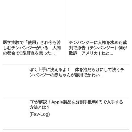
医学実験で「使用」され今も苦
チンパンジーに人権を求めた裁
しむチンパンジーがいる 人間
判で原告（チンパンジー）側が
の都合でC型肝炎を患った...
敗訴 アメリカ | ねと...
ぼく上手に洗えるよ！ 体を泡だらけにして洗うチ
ンパンジーの赤ちゃんが器用でかわい...
FPが解説！Apple製品を分割手数料0円で入手する
方法とは？
(Fav-Log)