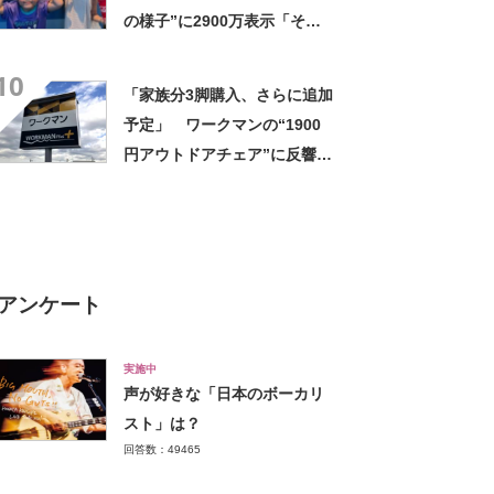
の様子”に2900万表示「そう
なるわなw」「分かるよ」
10
「いったい何が」
「家族分3脚購入、さらに追加
予定」 ワークマンの“1900
円アウトドアチェア”に反響
「90キロ級でも安心して座れ
た」「キャンプの1軍」の声
アンケート
実施中
声が好きな「日本のボーカリ
スト」は？
回答数：49465