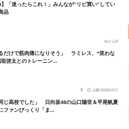
erb】「迷ったらこれ！」みんなが"リピ買い"してい
商品
ねとらぼ
るだけで筋肉痛になりそう」 ラミレス、“笑わな
稲垣啓太とのトレーニン...
公開 2020/12/17
同じ高校でした」 日向坂46の山口陽世＆平尾帆夏
にファンびっくり「ま...