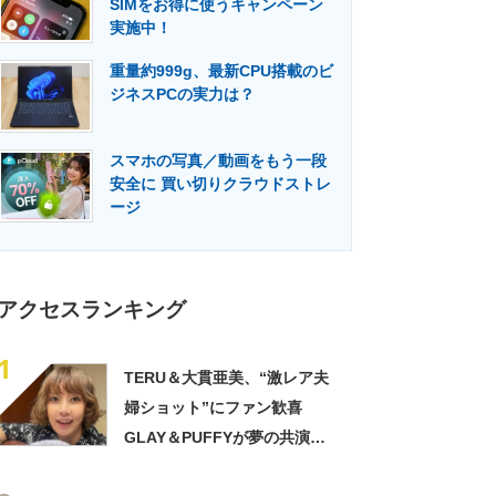
SIMをお得に使うキャンペーン
門メディア
建設×テクノロジーの最前線
実施中！
重量約999g、最新CPU搭載のビ
ジネスPCの実力は？
スマホの写真／動画をもう一段
安全に 買い切りクラウドストレ
ージ
アクセスランキング
1
TERU＆大貫亜美、“激レア夫
婦ショット”にファン歓喜
GLAY＆PUFFYが夢の共演
「旦那おるやん」「夫婦で写