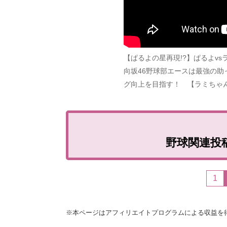
【ぱるよの星再現!?】ぱるよvs
向坂46野球部エースは最強の助
グ向上を目指す！ 【ラミちゃ
野球関連投
1
※本ページはアフィリエイトプログラムによる収益を