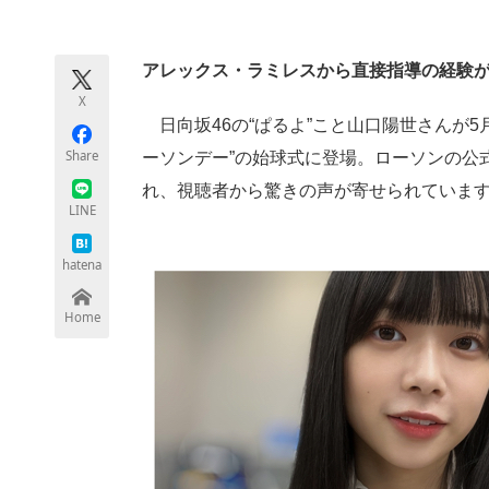
モノづくり技術者専門サイト
エレクトロ
アレックス・ラミレスから直接指導の経験
X
ちょっと気になるネットの話題
日向坂46の“ぱるよ”こと山口陽世さんが5
Share
ーソンデー”の始球式に登場。ローソンの公式
れ、視聴者から驚きの声が寄せられていま
LINE
hatena
Home