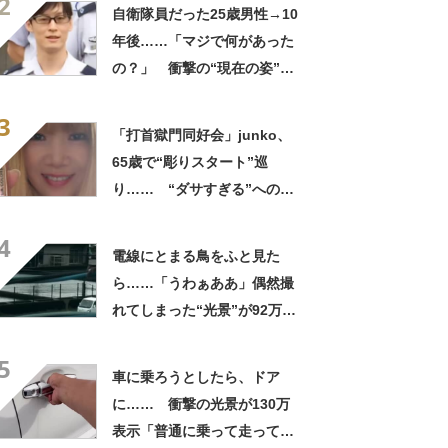
2
ってるの尊い！」
自衛隊員だった25歳男性→10
年後……「マジで何があった
の？」 衝撃の“現在の姿”が
180万再生「別人…？」「好
3
きに生きんしゃい」
「打首獄門同好会」junko、
65歳で“彫りスタート”巡
り…… “ダサすぎる”への持
論に反響「理由が素敵」「わ
4
たしもデビューしたい」
電線にとまる鳥をふと見た
ら……「うわぁああ」偶然撮
れてしまった“光景”が92万再
生「自然は過酷」
5
車に乗ろうとしたら、ドア
に…… 衝撃の光景が130万
表示「普通に乗って走ってた