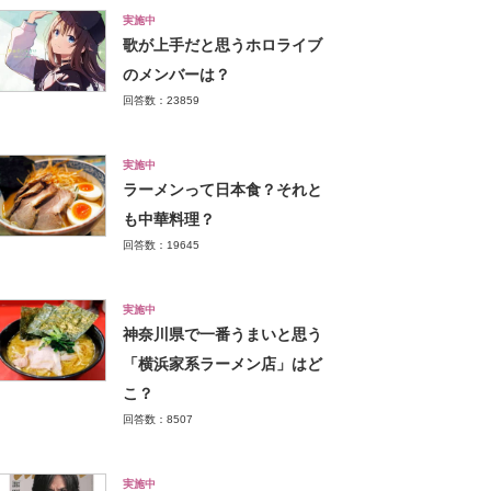
実施中
歌が上手だと思うホロライブ
のメンバーは？
回答数：23859
実施中
ラーメンって日本食？それと
も中華料理？
回答数：19645
実施中
神奈川県で一番うまいと思う
「横浜家系ラーメン店」はど
こ？
回答数：8507
実施中