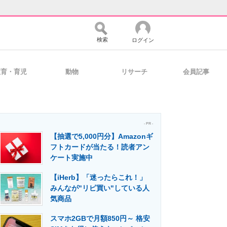
検索
ログイン
教育・育児
動物
リサーチ
会員記事
バイスの未来
好きが集まる 比べて選べる
- PR -
【抽選で5,000円分】Amazonギ
コミュニティ
マーケ×ITの今がよく分かる
フトカードが当たる！読者アン
ケート実施中
【iHerb】「迷ったらこれ！」
・活用を支援
みんなが"リピ買い"している人
気商品
スマホ2GBで月額850円～ 格安