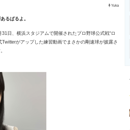
ニクス専門サイト
電子設計の基本と応用
エネルギーの専
Yuka
があるぱるよ。
月31日、横浜スタジアムで開催されたプロ野球公式戦“ロ
Twitterがアップした練習動画でまさかの剛速球が披露さ
す。