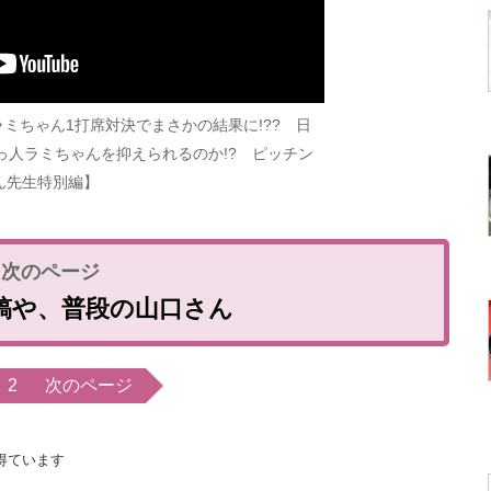
ラミちゃん1打席対決でまさかの結果に!?? 日
っ人ラミちゃんを抑えられるのか!? ピッチン
ん先生特別編】
稿や、普段の山口さん
2
次のページ
得ています