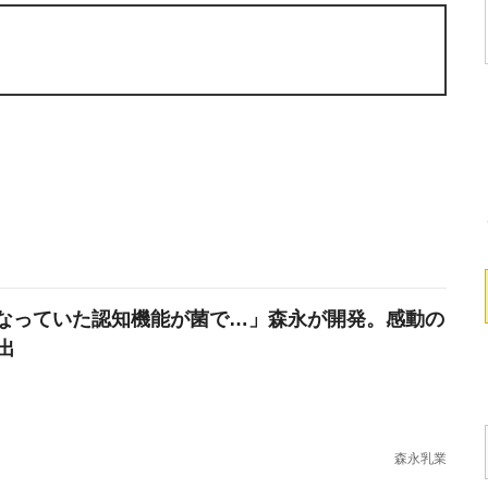
なっていた認知機能が菌で…」森永が開発。感動の
出
森永乳業