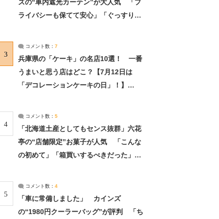
ズの“車内遮光カーテン”が大人気 「プ
ライバシーも保てて安心」「ぐっすり眠
れました」（2/2） | ライフ ねとらぼリ
サーチ：2ページ目
コメント数：
7
3
兵庫県の「ケーキ」の名店10選！ 一番
うまいと思う店はどこ？【7月12日は
「デコレーションケーキの日」！】
（2/4） | 兵庫県 ねとらぼリサーチ：2ペ
ージ目
コメント数：
5
4
「北海道土産としてもセンス抜群」六花
亭の“店舗限定”お菓子が人気 「こんな
の初めて」「箱買いするべきだった」
（1/2） | 北海道 ねとらぼリサーチ
コメント数：
4
5
「車に常備しました」 カインズ
の“1980円クーラーバッグ”が評判 「ち