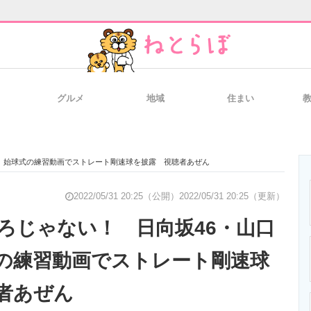
グルメ
地域
住まい
と未来を見通す
スマホと通信の最新トレンド
進化するPCとデ
、始球式の練習動画でストレート剛速球を披露 視聴者あぜん
のいまが分かる
企業ITのトレンドを詳説
経営リーダーの
2022/05/31 20:25（公開）
2022/05/31 20:25（更新）
ろじゃない！ 日向坂46・山口
の練習動画でストレート剛速球
T製品の総合サイト
IT製品の技術・比較・事例
製造業のIT導入
者あぜん