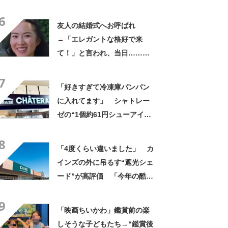
やん」「どうやって入った
6
の!?」
友人の結婚式へお呼ばれ
→「エレガントな格好で来
て！」と言われ、当日……ま
さかの参列姿に「いやすごお
7
おお！」「天才」【海外】
「好きすぎて冷凍庫パンパン
に入れてます」 シャトレー
ゼの“1個約61円シューアイ
ス”が好評 「生地とバニラア
8
イスの相性が◎」「家族も好
「4度くらい違いました」 カ
きで夏はストックしてる」
インズの外に吊るす“遮光シェ
ード”が高評価 「今年の酷暑
にも活躍」「風通しもよくし
9
っかり遮光」の声
「映画ちいかわ」鑑賞前の楽
しそうな子どもたち→“鑑賞後