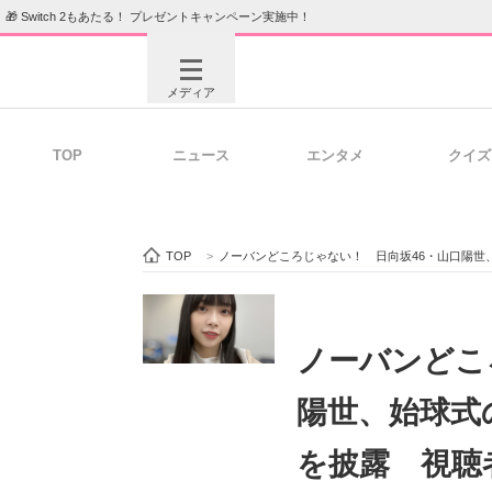
🎁 Switch 2もあたる！ プレゼントキャンペーン実施中！
メディア
TOP
ニュース
エンタメ
クイズ
注目記事を集めた総合ページ
ITの今
TOP
>
ノーバンどころじゃない！ 日向坂46・山口陽世
ビジネスと働き方のヒント
AI活用
ノーバンどこ
陽世、始球式
ITエンジニア向け専門サイト
企業向けI
を披露 視聴