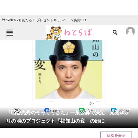
🎁 Switch 2もあたる！ プレゼントキャンペーン実施中！
ねとらぼメニュー
TOP
ニュース
エンタメ
クイズ
グルメ
地域
住まい
教育・育児
動物
リサーチ
2022/06/02 12:15（公開）
X
Share
LINE
hatena
会員記事
「明智光秀のそっくりさん」一般公募で決定 光秀ゆか
りの地のプロジェクト「福知山の変」の顔に
6月2日「本能寺の変の日」に発表。
メディア
目次を表示
注目記事を集めた総合ページ