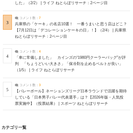
した」（2/2） | ライフ ねとらぼリサーチ：2ページ目
コメント数：
7
3
兵庫県の「ケーキ」の名店10選！ 一番うまいと思う店はどこ？
【7月12日は「デコレーションケーキの日」！】（2/4） | 兵庫県
ねとらぼリサーチ：2ページ目
コメント数：
4
4
「車に常備しました」 カインズの“1980円クーラーバッグ”が評
判 「ちょうどいい大きさ」「保冷剤を止めるベルトが良い」
（1/5） | ライフ ねとらぼリサーチ
コメント数：
3
5
【バレーボール】ネーションズリーグ日本ラウンドで活躍を期待
している「日本男子バレー代表選手」は？【2026年版・人気投
票実施中】（投票結果） | スポーツ ねとらぼリサーチ
カテゴリ一覧