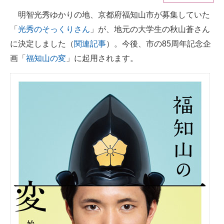
明智光秀ゆかりの地、京都府福知山市が募集していた
ITの今と未来を見通す
「
光秀のそっくりさん
」が、地元の大学生の秋山蒼さん
スマホと通信の最新トレンド
に決定しました（
関連記事
）。今後、市の85周年記念企
画「
福知山の変
」に起用されます。
進化するPCとデバイスの未来
好きが集まる 比べて選べる
ビジネスと働き方のヒント
AI活用のいまが分かる
企業ITのトレンドを詳説
経営リーダーのコミュニティ
マーケ×ITの今がよく分かる
ITエンジニア向け専門サイト