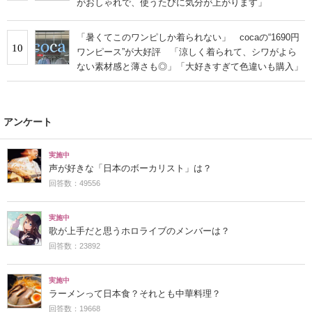
がおしゃれで、使うたびに気分が上がります」
「暑くてこのワンピしか着られない」 cocaの“1690円
10
ワンピース”が大好評 「涼しく着られて、シワがよら
ない素材感と薄さも◎」「大好きすぎて色違いも購入」
アンケート
実施中
声が好きな「日本のボーカリスト」は？
回答数：49556
実施中
歌が上手だと思うホロライブのメンバーは？
回答数：23892
実施中
ラーメンって日本食？それとも中華料理？
回答数：19668