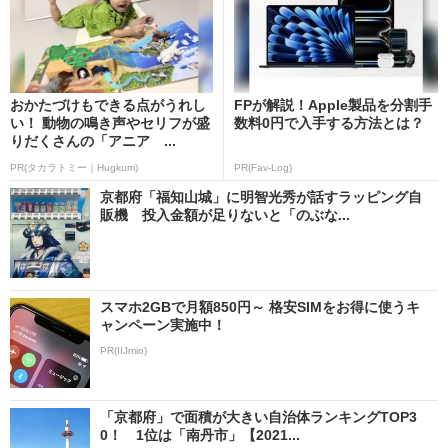
おかたづけもできる点がうれし
FPが解説！Apple製品を分割手
い！ 動物の鳴き声やセリフが盛
数料0円で入手する方法とは？
りだくさんの「アニア ...
PR(タカラトミー｜Hugkum)
PR(Fav-Log)
京都府「福知山城」に明智光秀が話すラッピング自
販機 投入金額が足りないと「のぶな...
スマホ2GBで月額850円～ 格安SIMをお得に使うキ
ャンペーン実施中！
PR(IIJmio)
「京都府」で面積が大きい自治体ランキングTOP3
0！ 1位は「南丹市」【2021...