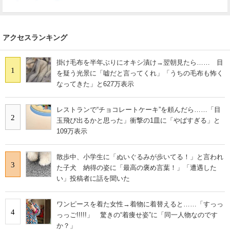
アクセスランキング
掛け毛布を半年ぶりにオキシ漬け→翌朝見たら…… 目
1
を疑う光景に「嘘だと言ってくれ」「うちの毛布も怖く
なってきた」と627万表示
レストランで“チョコレートケーキ”を頼んだら……「目
2
玉飛び出るかと思った」衝撃の1皿に「やばすぎる」と
109万表示
散歩中、小学生に「ぬいぐるみが歩いてる！」と言われ
3
た子犬 納得の姿に「最高の褒め言葉！」「遭遇した
い」投稿者に話を聞いた
ワンピースを着た女性→着物に着替えると……「すっっ
4
っっご!!!!!」 驚きの“着痩せ姿”に「同一人物なのです
か？」