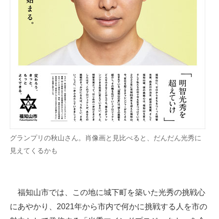
企業向けIT製品の総合サイト
IT製品の技術・比較・事例
製造業のIT導入・活用を支援
モノづくり技術者専門サイト
エレクトロニクス専門サイト
電子設計の基本と応用
グランプリの秋山さん。肖像画と見比べると、だんだん光秀に
エネルギーの専門メディア
見えてくるかも
建設×テクノロジーの最前線
ちょっと気になるネットの話題
福知山市では、この地に城下町を築いた光秀の挑戦心
にあやかり、2021年から市内で何かに挑戦する人を市の