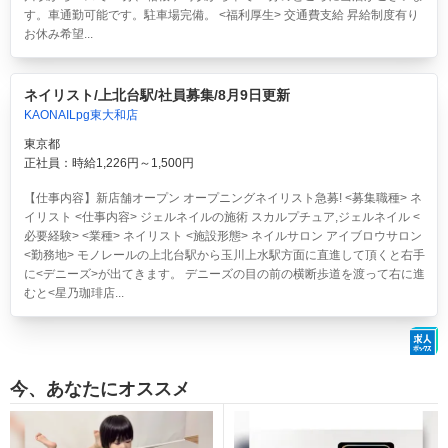
す。車通勤可能です。駐車場完備。 <福利厚生> 交通費支給 昇給制度有り
お休み希望...
ネイリスト/上北台駅/社員募集/8月9日更新
KAONAILpg東大和店
東京都
正社員：時給1,226円～1,500円
【仕事内容】新店舗オープン オープニングネイリスト急募! <募集職種> ネ
イリスト <仕事内容> ジェルネイルの施術 スカルプチュア,ジェルネイル <
必要経験> <業種> ネイリスト <施設形態> ネイルサロン アイブロウサロン
<勤務地> モノレールの上北台駅から玉川上水駅方面に直進して頂くと右手
に<デニーズ>が出てきます。 デニーズの目の前の横断歩道を渡って右に進
むと<星乃珈琲店...
今、あなたにオススメ