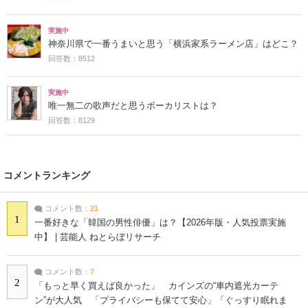
実施中
神奈川県で一番うまいと思う「横浜家系ラーメン店」はどこ？
回答数：8512
実施中
唯一無二の歌声だと思うボーカリストは？
回答数：8129
コメントランキング
コメント数：
21
1
一番好きな「韓国の男性俳優」は？【2026年版・人気投票実施
中】 | 芸能人 ねとらぼリサーチ
コメント数：
7
2
「もっと早く買えば良かった」 カインズの“車内遮光カーテ
ン”が大人気 「プライバシーも保てて安心」「ぐっすり眠れま