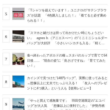
「Tシャツを超えています！」ユニクロの“サテンブラウ
5
ス”が話題 「4色購入しました！」「着てると必ず褒め
られる！！」
「スマホと鍵だけは持って出かけたい時にちょうどい
6
い」 agnes b.（アニエスべー）の“ミニミニショルダー
バッグ”が大好評 「小さいハンカチも入る」「軽くて
旅行でも活躍します
食べ終わったアボカドの種→スタバのカップで育てて64
7
日後…… “現在の姿”に「良さげですね」「育ててみた
い！」
カインズで見つけた“148円バッグ”、実際に使ってみると
8
→想像以上に丈夫でたっぷり入る！ 「友人へのプレゼ
ントに4つ購入」という人も【使用レビュー】
「やっと買えて感無量です」 羽田空港限定の“エコバ
9
ッグ”が大人気 「想像以上に便利でした」「伊勢丹柄