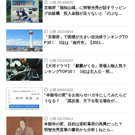
公開 2019/06/30
京都府「福知山城」に明智光秀が話すラッピン
グ自販機 投入金額が足りないと「のぶな...
公開 2022/04/03
「京都府」で面積が大きい自治体ランキングTO
P30！ 1位は「南丹市」【2021...
公開 2021/02/07
【大河ドラマ】「麒麟がくる」登場人物人気ラ
ンキングTOP10！ 1位は主人公・明...
公開 2020/02/02
“本能寺の変”をお知らせハガキにしてみたらど
うなる？ 「謀反後、天下を取る場合が...
公開 2017/09/12
本能寺の変、目的は室町幕府の再興だった？
明智光秀直筆の書状から分析 | ねとら...