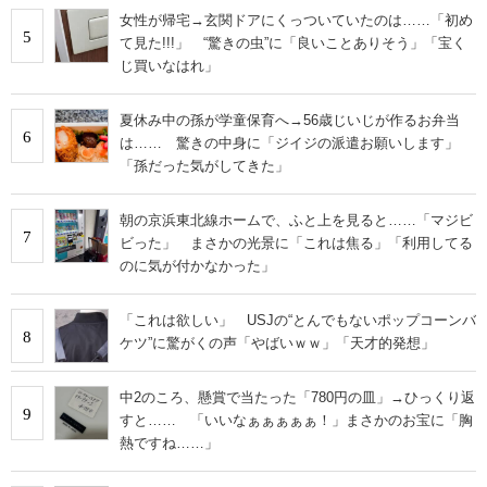
女性が帰宅→玄関ドアにくっついていたのは……「初め
5
て見た!!!」 “驚きの虫”に「良いことありそう」「宝く
じ買いなはれ」
夏休み中の孫が学童保育へ→56歳じいじが作るお弁当
6
は…… 驚きの中身に「ジイジの派遣お願いします」
「孫だった気がしてきた」
朝の京浜東北線ホームで、ふと上を見ると……「マジビ
7
ビった」 まさかの光景に「これは焦る」「利用してる
のに気が付かなかった」
「これは欲しい」 USJの“とんでもないポップコーンバ
8
ケツ”に驚がくの声「やばいｗｗ」「天才的発想」
中2のころ、懸賞で当たった「780円の皿」→ひっくり返
9
すと…… 「いいなぁぁぁぁぁ！」まさかのお宝に「胸
熱ですね……」