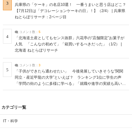
3
兵庫県の「ケーキ」の名店10選！ 一番うまいと思う店はどこ？
【7月12日は「デコレーションケーキの日」！】（2/4） | 兵庫県
ねとらぼリサーチ：2ページ目
コメント数：
5
4
「北海道土産としてもセンス抜群」六花亭の“店舗限定”お菓子が
人気 「こんなの初めて」「箱買いするべきだった」（1/2） |
北海道 ねとらぼリサーチ
コメント数：
3
5
「子供ができたら通わせたい」 今後発展していきそうな“関関
同立・産近甲龍の大学”といえば？ ランキング1位に学生の声
「学問の街のように多様に学べる」「就職や進学の実績も高い」
| 大学 ねとらぼリサーチ
カテゴリ一覧
IT・科学