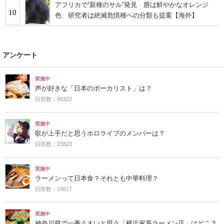
アフリカで“新種のサル”発見 唇は鮮やかなオレンジ
10
色 研究者は絶滅危惧種への分類も提案【海外】
アンケート
実施中
声が好きな「日本のボーカリスト」は？
回答数：49322
実施中
歌が上手だと思うホロライブのメンバーは？
回答数：23823
実施中
ラーメンって日本食？それとも中華料理？
回答数：19617
実施中
神奈川県で一番うまいと思う「横浜家系ラーメン店」はどこ？