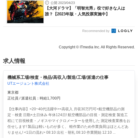
公開 2023/04/23
【大河ドラマ】「明智光秀」役で好きな人は
誰？【2023年版・人気投票実施中】
Recommended by
Copyright © ITmedia Inc. All Rights Reserved.
求人情報
機械系工場/検査・検品/高収入/製造/工場/派遣の仕事
UTエージェント株式会社
東京都
正社員 / 派遣社員：時給1,700円
【仕事内容】<20~40代活躍中><高収入 月収30万円可>航空機部品の測
定・検査 日勤×土日休み 年休124日!
航空機部品の目視・測定検査 製造工
程にて目視検査・ノギスやマイクロメーターを使用した 測定検査業務をお
任せします! 製品は軽いものが多く、 軽作業のため作業負荷はほとんどあ
りません! <1日の流れ> 08:10 出社・朝礼 08:10 作業開始 12:10 ...