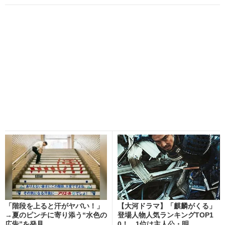
「階段を上ると汗がヤバい！」
【大河ドラマ】「麒麟がくる」
→夏のピンチに寄り添う“水色の
登場人物人気ランキングTOP1
広告”を発見
0！ 1位は主人公・明...