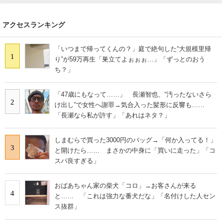
アクセスランキング
「いつまで帰ってくんの？」庭で絶句した“大規模里帰
1
り”が59万再生「巣立てよぉぉぉ…」「ずっとのおう
ち？」
「47歳にもなって……」 長瀬智也、“汚ったないさら
2
け出し”で女性へ謝罪→気合入った髪形に反響も……
「長瀬なら私が許す」「あれはネタ？」
しまむらで買った3000円のバッグ→「何か入ってる！」
3
と開けたら…… まさかの中身に「買いに走った」「コ
スパ良すぎる」
おばあちゃん家の柴犬「コロ」→お客さんが来る
4
と…… 「これは強力な番犬だな」「名付けした人セン
ス抜群」