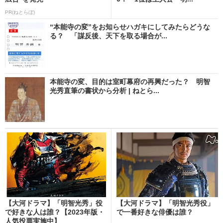
PR(ねとらぼ)
“本能寺の変”をお知らせハガキにしてみたらどうな
る？ 「謀反後、天下を取る場合が...
本能寺の変、目的は室町幕府の再興だった？ 明智
光秀直筆の書状から分析 | ねとら...
【大河ドラマ】「明智光秀」役
【大河ドラマ】「明智光秀役」
で好きな人は誰？【2023年版・
で一番好きな俳優は誰？
人気投票実施中】