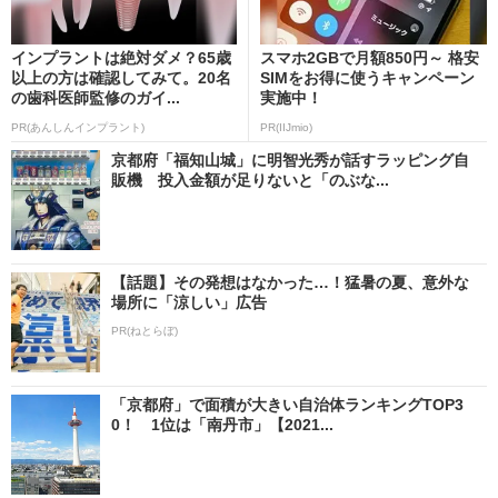
インプラントは絶対ダメ？65歳
スマホ2GBで月額850円～ 格安
以上の方は確認してみて。20名
SIMをお得に使うキャンペーン
の歯科医師監修のガイ...
実施中！
PR(あんしんインプラント)
PR(IIJmio)
京都府「福知山城」に明智光秀が話すラッピング自
販機 投入金額が足りないと「のぶな...
【話題】その発想はなかった…！猛暑の夏、意外な
場所に「涼しい」広告
PR(ねとらぼ)
「京都府」で面積が大きい自治体ランキングTOP3
0！ 1位は「南丹市」【2021...