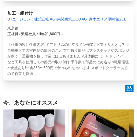
加工・組付け
UTエージェント株式会社 AGT南関東第二CU AGT厚木エリア 羽村第2CL
東京都
正社員 / 派遣社員：時給1,600円～
【仕事内容】仕事内容: ドアトリムの組立ライン作業!/ ドアトリムとは? ⇒
自動車ドアの室内側の部分のことです 扱う部品はプラスチックやスポンジ
が多く、重量物を扱う作業はほぼありません <具体的には…> ドライバー
など工具を使用しての部品の取り付け 手作業で部品のはめ込み <職場環境
> 食堂あり!一食350〜500円で食べられちゃいます スポットクーラーある
ので作業も快適 ...
今、あなたにオススメ