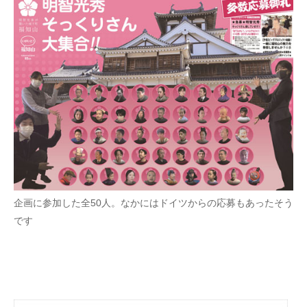
企業向けIT製品の総合サイト
IT製品の技術・比較・事例
製造業のIT導入・活用を支援
モノづくり技術者専門サイト
エレクトロニクス専門サイト
電子設計の基本と応用
エネルギーの専門メディア
企画に参加した全50人。なかにはドイツからの応募もあったそう
です
建設×テクノロジーの最前線
ちょっと気になるネットの話題