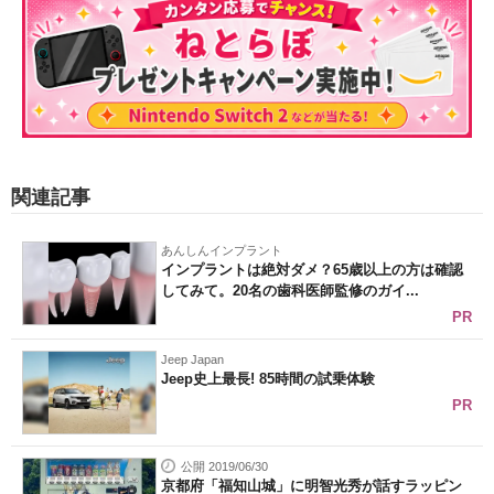
関連記事
あんしんインプラント
インプラントは絶対ダメ？65歳以上の方は確認
してみて。20名の歯科医師監修のガイ...
PR
Jeep Japan
Jeep史上最長! 85時間の試乗体験
PR
公開 2019/06/30
京都府「福知山城」に明智光秀が話すラッピン