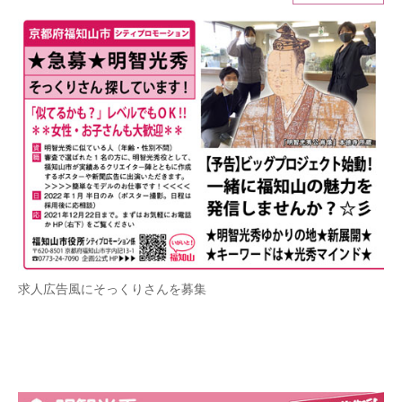
ITの今と未来を見通す
スマホと通信の最新トレンド
進化するPCとデバイスの未来
好きが集まる 比べて選べる
ビジネスと働き方のヒント
AI活用のいまが分かる
企業ITのトレンドを詳説
求人広告風にそっくりさんを募集
経営リーダーのコミュニティ
マーケ×ITの今がよく分かる
ITエンジニア向け専門サイト