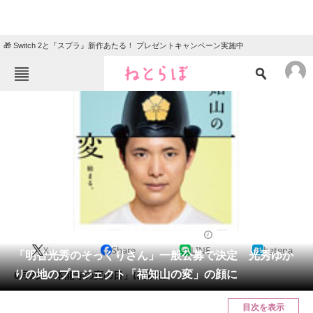
🎁 Switch 2と『スプラ』新作あたる！ プレゼントキャンペーン実施中
ねとらぼメニュー
TOP
ニュース
エンタメ
クイズ
グルメ
地域
住まい
教育・育児
動物
リサーチ
2022/06/02 12:15（公開）
X
Share
LINE
hatena
会員記事
「明智光秀のそっくりさん」一般公募で決定 光秀ゆか
りの地のプロジェクト「福知山の変」の顔に
6月2日「本能寺の変の日」に発表。
メディア
目次を表示
注目記事を集めた総合ページ