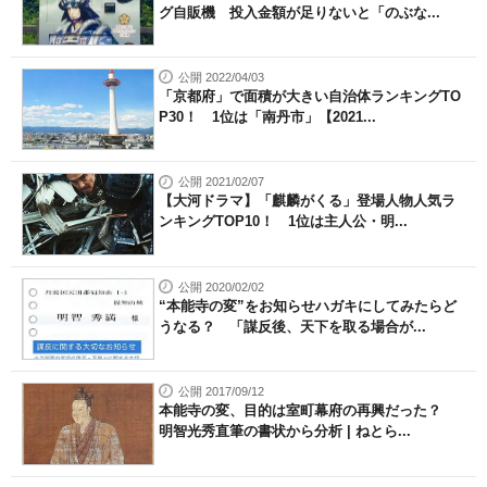
グ自販機 投入金額が足りないと「のぶな...
公開 2022/04/03
「京都府」で面積が大きい自治体ランキングTO
P30！ 1位は「南丹市」【2021...
公開 2021/02/07
【大河ドラマ】「麒麟がくる」登場人物人気ラ
ンキングTOP10！ 1位は主人公・明...
公開 2020/02/02
“本能寺の変”をお知らせハガキにしてみたらど
うなる？ 「謀反後、天下を取る場合が...
公開 2017/09/12
本能寺の変、目的は室町幕府の再興だった？
明智光秀直筆の書状から分析 | ねとら...