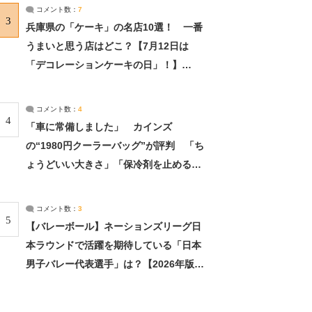
サーチ：2ページ目
コメント数：
7
3
兵庫県の「ケーキ」の名店10選！ 一番
うまいと思う店はどこ？【7月12日は
「デコレーションケーキの日」！】
（2/4） | 兵庫県 ねとらぼリサーチ：2ペ
ージ目
コメント数：
4
4
「車に常備しました」 カインズ
の“1980円クーラーバッグ”が評判 「ち
ょうどいい大きさ」「保冷剤を止めるベ
ルトが良い」（1/5） | ライフ ねとらぼ
リサーチ
コメント数：
3
5
【バレーボール】ネーションズリーグ日
本ラウンドで活躍を期待している「日本
男子バレー代表選手」は？【2026年版・
人気投票実施中】（投票結果） | スポー
ツ ねとらぼリサーチ