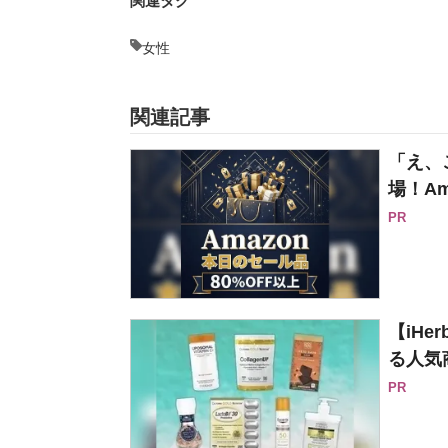
関連タグ
女性
関連記事
「え、
場！Am
PR
【iH
る人気
PR