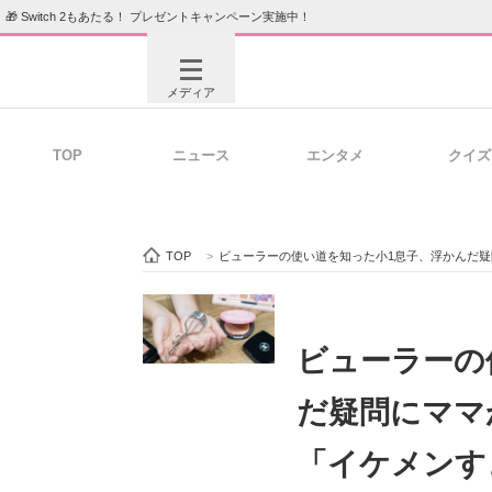
🎁 Switch 2もあたる！ プレゼントキャンペーン実施中！
メディア
TOP
ニュース
エンタメ
クイズ
注目記事を集めた総合ページ
ITの今
TOP
>
ビューラーの使い道を知った小1息子、浮かんだ疑
ビジネスと働き方のヒント
AI活用
ビューラーの
だ疑問にママ
ITエンジニア向け専門サイト
企業向けI
「イケメンす