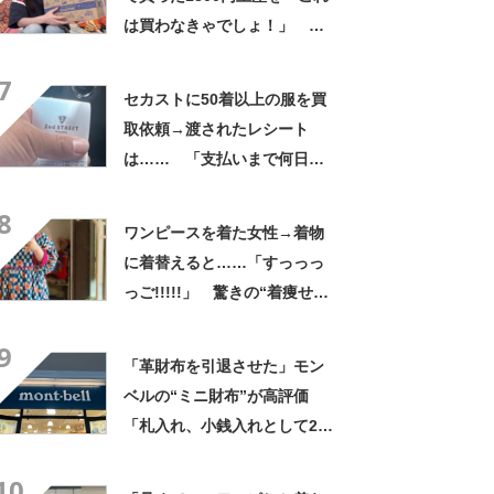
は買わなきゃでしょ！」
「すっごい上手お買い物」と
7
自画自賛
セカストに50着以上の服を買
取依頼→渡されたレシート
は…… 「支払いまで何日か
待たされた」衝撃的な光景に
8
「この値段はヤバすぎ」
ワンピースを着た女性→着物
に着替えると……「すっっっ
っご!!!!!」 驚きの“着痩せ
姿”に「同一人物なのです
9
か？」
「革財布を引退させた」モン
ベルの“ミニ財布”が高評価
「札入れ、小銭入れとして2つ
使ってる」「軽くて良い！」
10