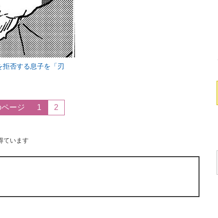
を拒否する息子を「刃
のページ
1
2
得ています