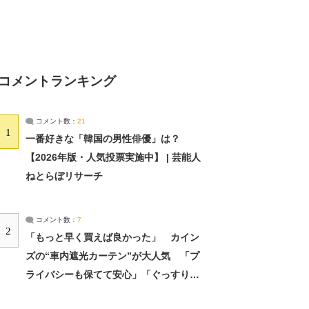
コメントランキング
コメント数：
21
1
一番好きな「韓国の男性俳優」は？
【2026年版・人気投票実施中】 | 芸能人
ねとらぼリサーチ
コメント数：
7
2
「もっと早く買えば良かった」 カイン
ズの“車内遮光カーテン”が大人気 「プ
ライバシーも保てて安心」「ぐっすり眠
れました」（2/2） | ライフ ねとらぼリ