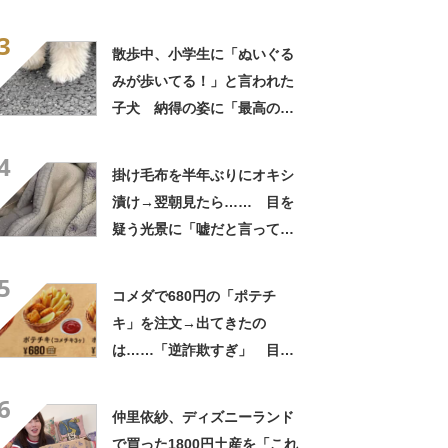
に「やばすぎる」と109万表
3
示
散歩中、小学生に「ぬいぐる
みが歩いてる！」と言われた
子犬 納得の姿に「最高の褒
め言葉！」「遭遇したい」投
4
稿者に話を聞いた
掛け毛布を半年ぶりにオキシ
漬け→翌朝見たら…… 目を
疑う光景に「嘘だと言ってく
れ」「うちの毛布も怖くなっ
5
てきた」と627万表示
コメダで680円の「ポテチ
キ」を注文→出てきたの
は……「逆詐欺すぎ」 目を
疑う光景に「量間違えた？
6
w」「溢れかえってますね」
仲里依紗、ディズニーランド
で買った1800円土産を「これ