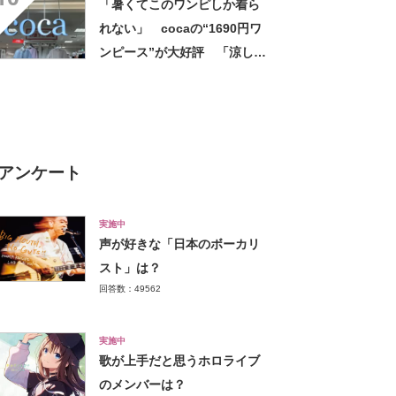
「暑くてこのワンピしか着ら
れない」 cocaの“1690円ワ
ンピース”が大好評 「涼しく
着られて、シワがよらない素
材感と薄さも◎」「大好きす
ぎて色違いも購入」
アンケート
実施中
声が好きな「日本のボーカリ
スト」は？
回答数：49562
実施中
歌が上手だと思うホロライブ
のメンバーは？