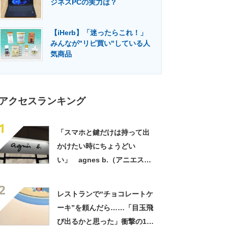
ジネスPCの実力は？
門メディア
建設×テクノロジーの最前線
【iHerb】「迷ったらこれ！」
みんなが"リピ買い"している人
気商品
アクセスランキング
1
「スマホと鍵だけは持って出
かけたい時にちょうどい
い」 agnes b.（アニエスべ
ー）の“ミニミニショルダーバ
2
ッグ”が大好評 「小さいハン
レストランで“チョコレートケ
カチも入る」「軽くて旅行で
ーキ”を頼んだら……「目玉飛
も活躍します
び出るかと思った」衝撃の1皿