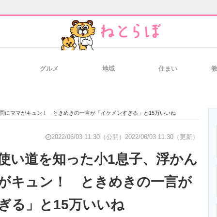
グルメ
地域
住まい
と未来を見通す
スマホと通信の最新トレンド
進化するPCとデ
問にママがキュン！ ときめきの一言が「イケメンすぎる」と15万いいね
のいまが分かる
企業ITのトレンドを詳説
経営リーダーの
2022/06/03 11:30（公開）
2022/06/03 11:30（更新）
使い道を知った小1息子、浮かん
がキュン！ ときめきの一言が
T製品の総合サイト
IT製品の技術・比較・事例
製造業のIT導入
ぎる」と15万いいね