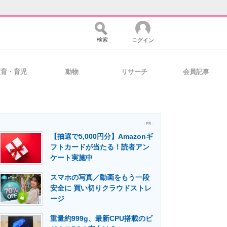
検索
ログイン
教育・育児
動物
リサーチ
会員記事
バイスの未来
好きが集まる 比べて選べる
- PR -
【抽選で5,000円分】Amazonギ
コミュニティ
マーケ×ITの今がよく分かる
フトカードが当たる！読者アン
ケート実施中
スマホの写真／動画をもう一段
・活用を支援
安全に 買い切りクラウドストレ
ージ
重量約999g、最新CPU搭載のビ