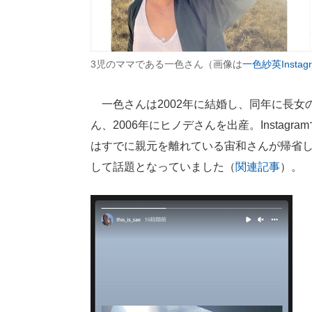
3児のママである一色さん（画像は
一色紗英Instag
一色さんは2002年に結婚し、同年に長女
ん、2006年にヒノデさんを出産。Insta
はすでに親元を離れている宙和さんが帰省
して話題となっていました（
関連記事
）。