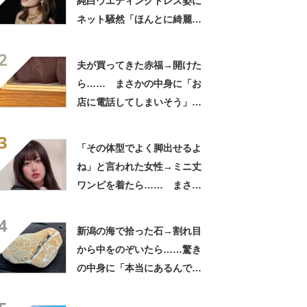
純白ウエディングドレス姿に
ネット騒然「ほんとに綺麗」
「この笑顔が切なすぎる」
2
夫が買ってきた赤福→開けた
ら…… まさかの中身に「お
店に電話してしまいそう」
「さすがに初めて見ました
3
笑」と107万表示
「その体型でよく脚出せるよ
ね」と言われた女性→ミニ丈
ワンピを着たら…… まさか
の姿に「『マジか！』って叫
4
んだ」「スーパーオシャレ」
新潟の海で拾った石→割れ目
から中をのぞいたら……驚き
の中身に「本当にあるんです
ね！」「お宝だ」