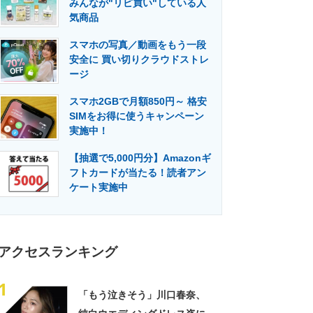
みんなが"リピ買い"している人
門メディア
建設×テクノロジーの最前線
気商品
スマホの写真／動画をもう一段
安全に 買い切りクラウドストレ
ージ
スマホ2GBで月額850円～ 格安
SIMをお得に使うキャンペーン
実施中！
【抽選で5,000円分】Amazonギ
フトカードが当たる！読者アン
ケート実施中
アクセスランキング
1
「もう泣きそう」川口春奈、