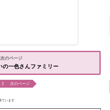
いの一色さんファミリー
2
次のページ
得ています