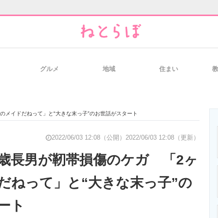
グルメ
地域
住まい
と未来を見通す
スマホと通信の最新トレンド
進化するPCとデ
俺のメイドだねって」と“大きな末っ子”のお世話がスタート
のいまが分かる
企業ITのトレンドを詳説
経営リーダーの
2022/06/03 12:08（公開）
2022/06/03 12:08（更新）
5歳長男が靭帯損傷のケガ 「2ヶ
だねって」と“大きな末っ子”の
T製品の総合サイト
IT製品の技術・比較・事例
製造業のIT導入
ート