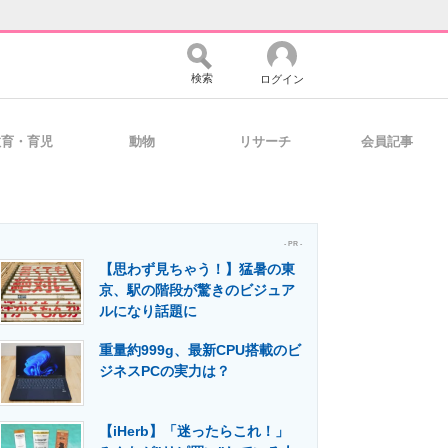
検索
ログイン
教育・育児
動物
リサーチ
会員記事
バイスの未来
好きが集まる 比べて選べる
- PR -
【思わず見ちゃう！】猛暑の東
コミュニティ
マーケ×ITの今がよく分かる
京、駅の階段が驚きのビジュア
ルになり話題に
重量約999g、最新CPU搭載のビ
・活用を支援
ジネスPCの実力は？
【iHerb】「迷ったらこれ！」