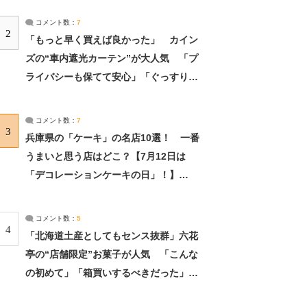
コメント数：
7
2
「もっと早く買えば良かった」 カイン
ズの“車内遮光カーテン”が大人気 「プ
ライバシーも保てて安心」「ぐっすり眠
れました」（2/2） | ライフ ねとらぼリ
サーチ：2ページ目
コメント数：
7
3
兵庫県の「ケーキ」の名店10選！ 一番
うまいと思う店はどこ？【7月12日は
「デコレーションケーキの日」！】
（2/4） | 兵庫県 ねとらぼリサーチ：2ペ
ージ目
コメント数：
5
4
「北海道土産としてもセンス抜群」六花
亭の“店舗限定”お菓子が人気 「こんな
の初めて」「箱買いするべきだった」
（1/2） | 北海道 ねとらぼリサーチ