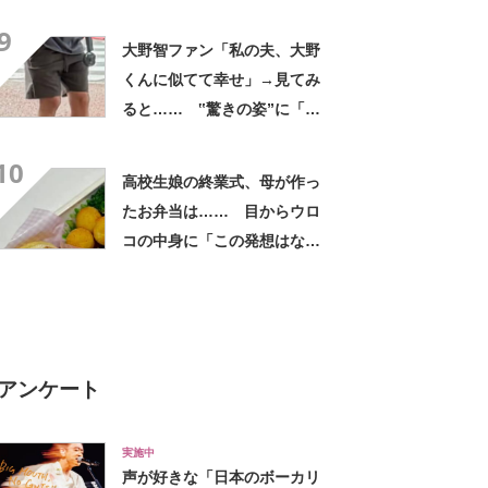
に「買いに走った」「コスパ
9
良すぎる」
大野智ファン「私の夫、大野
くんに似てて幸せ」→見てみ
ると…… ‟驚きの姿”に「最
高すぎません？」「本物かと
10
思いました！」
高校生娘の終業式、母が作っ
たお弁当は…… 目からウロ
コの中身に「この発想はなか
った！」「こんなお弁当食べ
たかった」
アンケート
実施中
声が好きな「日本のボーカリ