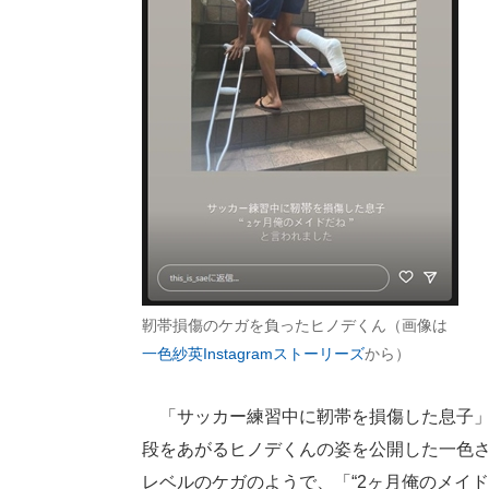
靭帯損傷のケガを負ったヒノデくん（画像は
一色紗英Instagramストーリーズ
から）
「サッカー練習中に靭帯を損傷した息子」
段をあがるヒノデくんの姿を公開した一色
レベルのケガのようで、「“2ヶ月俺のメイ