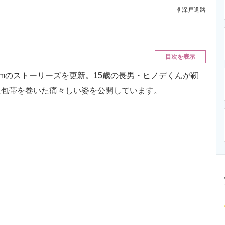
ニクス専門サイト
電子設計の基本と応用
エネルギーの専
深戸進路
目次を表示
ramのストーリーズを更新。15歳の長男・ヒノデくんが靭
に包帯を巻いた痛々しい姿を公開しています。