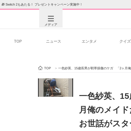
🎁 Switch 2もあたる！ プレゼントキャンペーン実施中！
メディア
TOP
ニュース
エンタメ
クイズ
注目記事を集めた総合ページ
ITの今
TOP
>
一色紗英、15歳長男が靭帯損傷のケガ 「2ヶ月
ビジネスと働き方のヒント
AI活用
一色紗英、1
月俺のメイド
ITエンジニア向け専門サイト
企業向けI
お世話がスタ