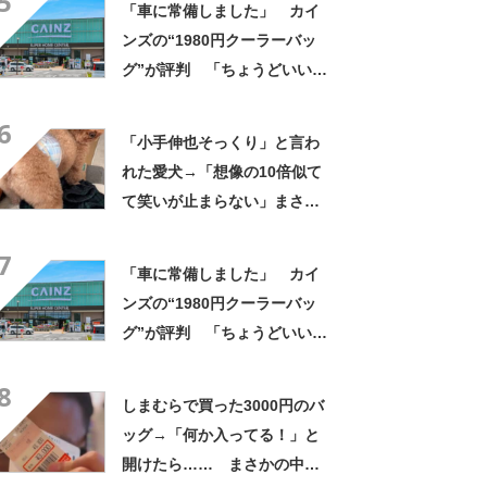
5
「車に常備しました」 カイ
ンズの“1980円クーラーバッ
グ”が評判 「ちょうどいい大
きさ」「保冷剤を止めるベル
6
トが良い」
「小手伸也そっくり」と言わ
れた愛犬→「想像の10倍似て
て笑いが止まらない」まさか
の姿に「生き別れの兄弟説」
7
「パーツのバランスが同じ」
「車に常備しました」 カイ
ンズの“1980円クーラーバッ
グ”が評判 「ちょうどいい大
きさ」「保冷剤を止めるベル
8
トが良い」
しまむらで買った3000円のバ
ッグ→「何か入ってる！」と
開けたら…… まさかの中身