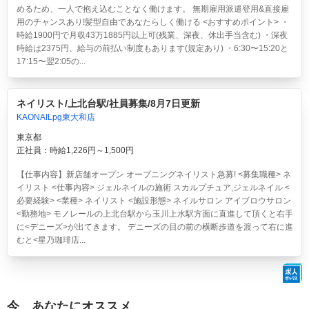
めるため、一人で抱え込むことなく働けます。 無期雇用派遣登用&直接雇
用のチャンスあり!髪型自由であなたらしく働ける <おすすめポイント> ・
時給1900円で月収43万1885円以上可(残業、深夜、休出手当含む) ・深夜
時給は2375円、給与の前払い制度もあります(規定あり) ・6:30〜15:20と
17:15〜翌2:05の...
ネイリスト/上北台駅/社員募集/8月7日更新
KAONAILpg東大和店
東京都
正社員：時給1,226円～1,500円
【仕事内容】新店舗オープン オープニングネイリスト急募! <募集職種> ネ
イリスト <仕事内容> ジェルネイルの施術 スカルプチュア,ジェルネイル <
必要経験> <業種> ネイリスト <施設形態> ネイルサロン アイブロウサロン
<勤務地> モノレールの上北台駅から玉川上水駅方面に直進して頂くと右手
に<デニーズ>が出てきます。 デニーズの目の前の横断歩道を渡って右に進
むと<星乃珈琲店...
今、あなたにオススメ