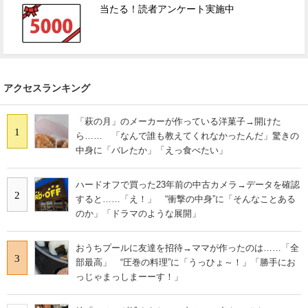
当たる！読者アンケート実施中
アクセスランキング
「萩の月」のメーカーが作っている洋菓子→開けた
1
ら…… 「なんで誰も教えてくれなかったんだ」驚きの
中身に「バレたか」「えっ食べたい」
ハードオフで買った23年前の中古カメラ→データを確認
2
すると……「え！」 “衝撃の中身”に「そんなことある
のか」「ドラマのような展開」
おうちプールに友達を招待→ママが作ったのは……「全
3
部最高」 “圧巻の料理”に「うっひょ～！」「勝手にお
っじゃまっしまーーす！」