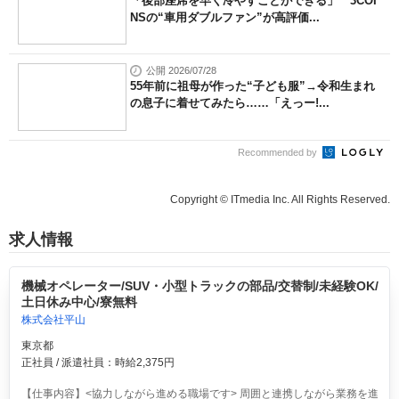
「後部座席を早く冷やすことができる」 3COI
NSの“車用ダブルファン”が高評価...
公開 2026/07/28
55年前に祖母が作った“子ども服”→令和生まれ
の息子に着せてみたら……「えっー!...
Recommended by
Copyright © ITmedia Inc. All Rights Reserved.
求人情報
機械オペレーター/SUV・小型トラックの部品/交替制/未経験OK/
土日休み中心/寮無料
株式会社平山
東京都
正社員 / 派遣社員：時給2,375円
【仕事内容】<協力しながら進める職場です> 周囲と連携しながら業務を進