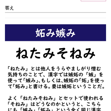
答え
ITの今と未来を見通す
スマホと通信の最新トレンド
進化するPCとデバイスの未来
好きが集まる 比べて選べる
ビジネスと働き方のヒント
AI活用のいまが分かる
企業ITのトレンドを詳説
経営リーダーのコミュニティ
マーケ×ITの今がよく分かる
ITエンジニア向け専門サイト