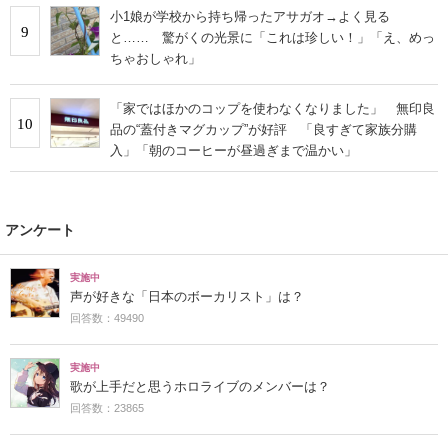
小1娘が学校から持ち帰ったアサガオ→よく見る
9
と…… 驚がくの光景に「これは珍しい！」「え、めっ
ちゃおしゃれ」
「家ではほかのコップを使わなくなりました」 無印良
10
品の“蓋付きマグカップ”が好評 「良すぎて家族分購
入」「朝のコーヒーが昼過ぎまで温かい」
アンケート
実施中
声が好きな「日本のボーカリスト」は？
回答数：49490
実施中
歌が上手だと思うホロライブのメンバーは？
回答数：23865