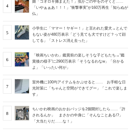
娘「コオロギ捕まえた！」虫かごの中をのぞくと……
4
「いやぁぁあ！！！」“衝撃事実”が160万再生「知らぬが
仏」
小学生に「ママー！ヤギー！」と言われた愛犬→とんで
5
もない姿が480万表示「どう見ても犬ですけど？って顔
してる」「ストレス消え去った」
「映画ちいかわ」鑑賞前の楽しそうな子どもたち→“鑑
6
賞後の様子”に2900万表示「そうなるわなw」「分かる
よ」「いったい何が」
室外機に100均アイテムをかぶせると…… お手軽な日
7
光対策に「ちゃんと空間ができてグー」「これで楽しま
す」
ちいかわ映画のおかおバッジを2個開封したら……「許
8
されるんか」 まさかの中身に「そんなことある!?」
「大当たりだ……な！」