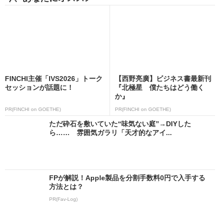
FINCHI主催「IVS2026」トーク
【西野亮廣】ビジネス書最新刊
セッションが話題に！
『北極星 僕たちはどう働く
か』
PR(FINCHI on GOETHE)
PR(FINCHI on GOETHE)
ただ砕石を敷いていた“味気ない庭”→DIYした
ら…… 雰囲気ガラリ「天才的なアイ...
FPが解説！Apple製品を分割手数料0円で入手する
方法とは？
PR(Fav-Log)