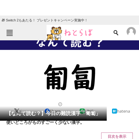
🎁 Switch 2もあたる！ プレゼントキャンペーン実施中！
ねとらぼメニュー
TOP
ニュース
エンタメ
クイズ
グルメ
地域
住まい
教育・育児
動物
リサーチ
2022/06/10 07:45（公開）
X
Share
LINE
hatena
会員記事
【なんて読む？】今日の難読漢字「匍匐」
使いどころがものすごーく少ない漢字。
メディア
目次を表示
注目記事を集めた総合ページ