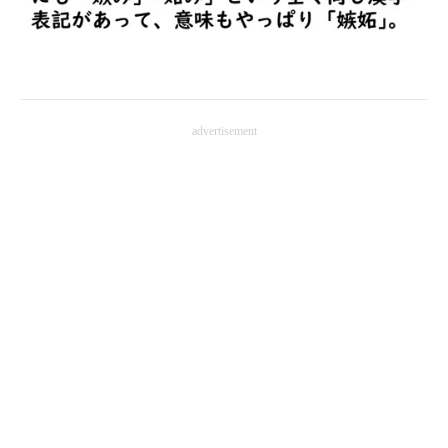
企業向けIT製品の総合サイト
IT製品の技術・比較・事例
製造業のIT導入・活用を支援
advertisement
モノづくり技術者専門サイト
エレクトロニクス専門サイト
電子設計の基本と応用
エネルギーの専門メディア
建設×テクノロジーの最前線
ちょっと気になるネットの話題