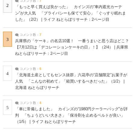
コメント数：
7
2
「もっと早く買えば良かった」 カインズの“車内遮光カーテ
ン”が大人気 「プライバシーも保てて安心」「ぐっすり眠れま
した」（2/2） | ライフ ねとらぼリサーチ：2ページ目
コメント数：
7
3
兵庫県の「ケーキ」の名店10選！ 一番うまいと思う店はどこ？
【7月12日は「デコレーションケーキの日」！】（2/4） | 兵庫県
ねとらぼリサーチ：2ページ目
コメント数：
5
4
「北海道土産としてもセンス抜群」六花亭の“店舗限定”お菓子が
人気 「こんなの初めて」「箱買いするべきだった」（1/2） |
北海道 ねとらぼリサーチ
コメント数：
4
5
「車に常備しました」 カインズの“1980円クーラーバッグ”が評
判 「ちょうどいい大きさ」「保冷剤を止めるベルトが良い」
（1/5） | ライフ ねとらぼリサーチ