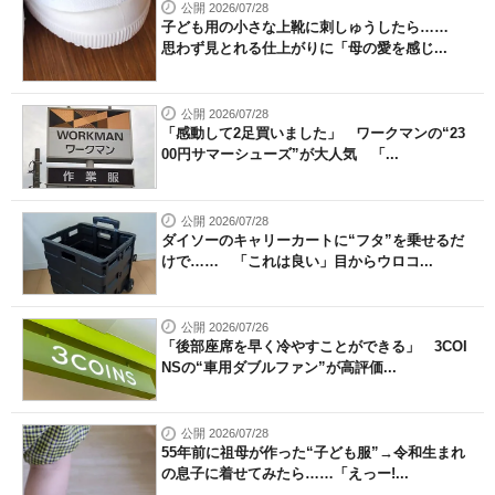
公開 2026/07/28
子ども用の小さな上靴に刺しゅうしたら……
思わず見とれる仕上がりに「母の愛を感じ...
公開 2026/07/28
「感動して2足買いました」 ワークマンの“23
00円サマーシューズ”が大人気 「...
公開 2026/07/28
ダイソーのキャリーカートに“フタ”を乗せるだ
けで…… 「これは良い」目からウロコ...
公開 2026/07/26
「後部座席を早く冷やすことができる」 3COI
NSの“車用ダブルファン”が高評価...
公開 2026/07/28
55年前に祖母が作った“子ども服”→令和生まれ
の息子に着せてみたら……「えっー!...