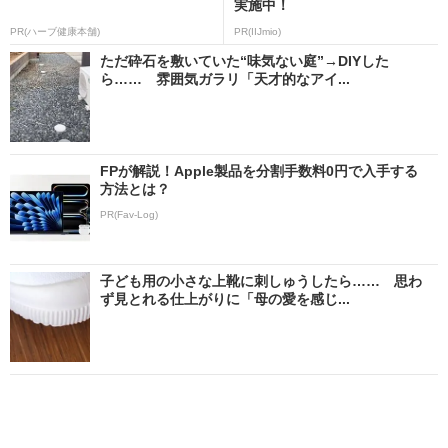
実施中！
PR(ハーブ健康本舗)
PR(IIJmio)
ただ砕石を敷いていた“味気ない庭”→DIYした
ら…… 雰囲気ガラリ「天才的なアイ...
FPが解説！Apple製品を分割手数料0円で入手する
方法とは？
PR(Fav-Log)
子ども用の小さな上靴に刺しゅうしたら…… 思わ
ず見とれる仕上がりに「母の愛を感じ...