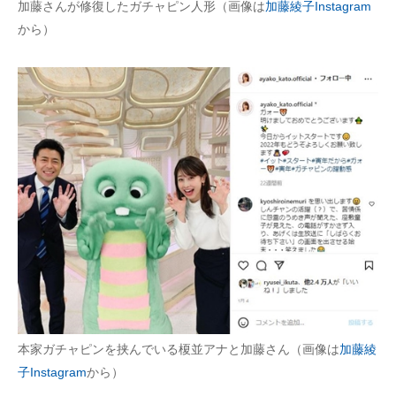
加藤さんが修復したガチャピン人形（画像は
加藤綾子Instagram
企業向けIT製品の総合サイト
から）
IT製品の技術・比較・事例
製造業のIT導入・活用を支援
モノづくり技術者専門サイト
エレクトロニクス専門サイト
電子設計の基本と応用
エネルギーの専門メディア
建設×テクノロジーの最前線
ちょっと気になるネットの話題
本家ガチャピンを挟んでいる榎並アナと加藤さん（画像は
加藤綾
子Instagram
から）