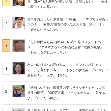
1
喜 GLAY＆PUFFYが夢の共演「旦那おるやん」「夫婦
で写ってるの尊い！」
自衛隊員だった25歳男性→10年後……「マジで何があっ
2
たの？」 衝撃の“現在の姿”が180万再生「別人…？」
「好きに生きんしゃい」
「打首獄門同好会」junko、65歳で“彫りスタート”巡
3
り…… “ダサすぎる”への持論に反響「理由が素敵」
「わたしもデビューしたい」
友人の結婚式へお呼ばれ→「エレガントな格好で来
4
て！」と言われ、当日……まさかの参列姿に「いやすご
おおお！」「天才」【海外】
「映画ちいかわ」鑑賞前の楽しそうな子どもたち→“鑑
5
賞後の様子”に2900万表示「そうなるわなw」「分かる
よ」「いったい何が」
車に乗ろうとしたら、ドアに…… 衝撃の光景が130万