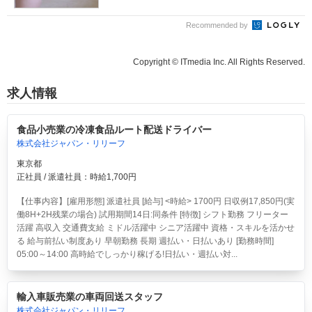
Recommended by
Copyright © ITmedia Inc. All Rights Reserved.
求人情報
食品小売業の冷凍食品ルート配送ドライバー
株式会社ジャパン・リリーフ
東京都
正社員 / 派遣社員：時給1,700円
【仕事内容】[雇用形態] 派遣社員 [給与] <時給> 1700円 日収例17,850円(実
働8H+2H残業の場合) 試用期間14日:同条件 [特徴] シフト勤務 フリーター
活躍 高収入 交通費支給 ミドル活躍中 シニア活躍中 資格・スキルを活かせ
る 給与前払い制度あり 早朝勤務 長期 週払い・日払いあり [勤務時間]
05:00～14:00 高時給でしっかり稼げる!日払い・週払い対...
輸入車販売業の車両回送スタッフ
株式会社ジャパン・リリーフ