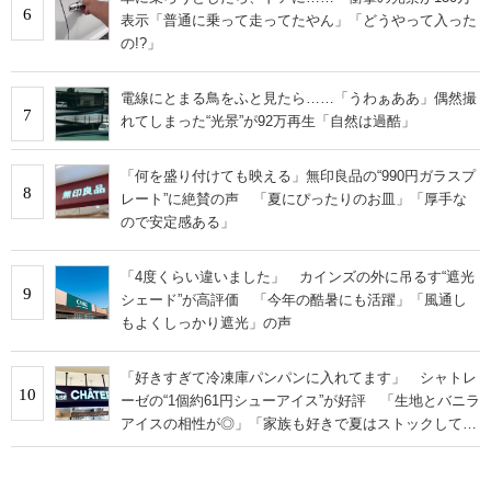
6
表示「普通に乗って走ってたやん」「どうやって入った
の!?」
電線にとまる鳥をふと見たら……「うわぁああ」偶然撮
7
れてしまった“光景”が92万再生「自然は過酷」
「何を盛り付けても映える」無印良品の“990円ガラスプ
8
レート”に絶賛の声 「夏にぴったりのお皿」「厚手な
ので安定感ある」
「4度くらい違いました」 カインズの外に吊るす“遮光
9
シェード”が高評価 「今年の酷暑にも活躍」「風通し
もよくしっかり遮光」の声
「好きすぎて冷凍庫パンパンに入れてます」 シャトレ
10
ーゼの“1個約61円シューアイス”が好評 「生地とバニラ
アイスの相性が◎」「家族も好きで夏はストックして
る」