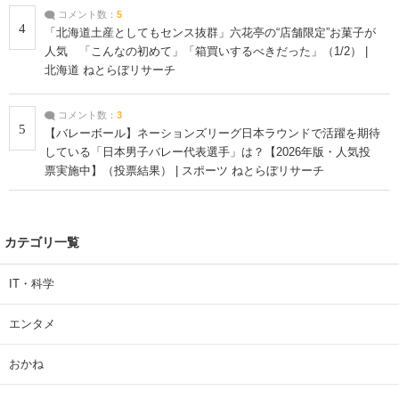
コメント数：
5
4
「北海道土産としてもセンス抜群」六花亭の“店舗限定”お菓子が
人気 「こんなの初めて」「箱買いするべきだった」（1/2） |
北海道 ねとらぼリサーチ
コメント数：
3
5
【バレーボール】ネーションズリーグ日本ラウンドで活躍を期待
している「日本男子バレー代表選手」は？【2026年版・人気投
票実施中】（投票結果） | スポーツ ねとらぼリサーチ
カテゴリ一覧
IT・科学
エンタメ
おかね