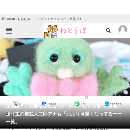
🎁 Switch 2もあたる！ プレゼントキャンペーン実施中！
ねとらぼメニュー
TOP
ニュース
エンタメ
クイズ
グルメ
地域
住まい
教育・育児
動物
リサーチ
2022/06/10 12:40（公開）
X
Share
LINE
hatena
会員記事
加藤綾子、悲惨な姿になった“ガチャピン人形”を復活
送り主の榎並大二郎アナも「元より可愛くなってるーー
良かった……！
メディア
ー笑」
フリーアナウンサーの加藤綾子さんが6月9日に
注目記事を集めた総合ページ