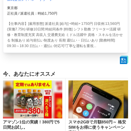
東京都
正社員 / 派遣社員：時給1,750円
【仕事内容】[雇用形態] 派遣社員 [給与] <時給> 1750円 日収例:13,560円
(実働7.75h) 研修10日間:時給同条件 [特徴] シフト勤務 フリーター活躍 研
修・教育制度充実 高収入 交通費支給 ミドル活躍中 資格・スキルを活かせ
る 制服あり 給与前払い制度あり 長期 週払い・日払いあり [勤務時間]
09:30～18:30 日払い・週払い対応可!丁寧な運転を重視...
今、あなたにオススメ
アマゾン1位の実績！380円で5
スマホ2GBで月額850円～ 格安
日間お試し。
SIMをお得に使うキャンペーン