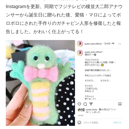
Instagramを更新。同期でフジテレビの榎並大二郎アナウ
ITの今と未来を見通す
ンサーから誕生日に贈られた後、愛猫・マロによってボ
ロボロにされた手作りのガチャピン人形を修復したと報
スマホと通信の最新トレンド
告しました。かわいく仕上がってる！
進化するPCとデバイスの未来
好きが集まる 比べて選べる
ビジネスと働き方のヒント
AI活用のいまが分かる
企業ITのトレンドを詳説
経営リーダーのコミュニティ
マーケ×ITの今がよく分かる
ITエンジニア向け専門サイト