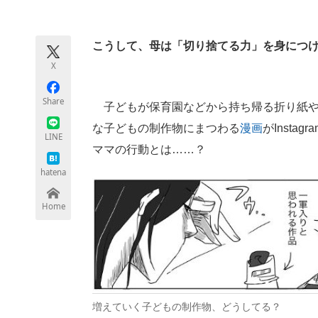
モノづくり技術者専門サイト
エレクトロ
こうして、母は「切り捨てる力」を身につ
X
ちょっと気になるネットの話題
Share
子どもが保育園などから持ち帰る折り紙や
な子どもの制作物にまつわる
漫画
がInst
LINE
ママの行動とは……？
hatena
Home
増えていく子どもの制作物、どうしてる？