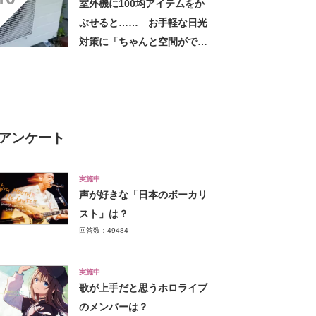
室外機に100均アイテムをか
しちゃいました」の声
ぶせると…… お手軽な日光
対策に「ちゃんと空間ができ
てグー」「これで楽します」
アンケート
実施中
声が好きな「日本のボーカリ
スト」は？
回答数：49484
実施中
歌が上手だと思うホロライブ
のメンバーは？