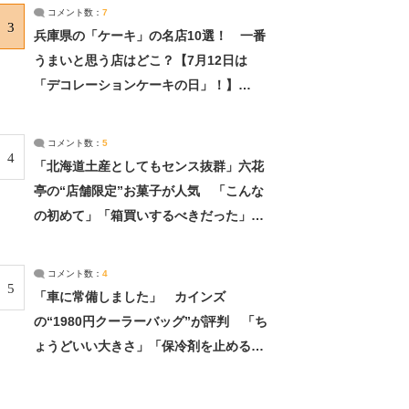
サーチ：2ページ目
コメント数：
7
3
兵庫県の「ケーキ」の名店10選！ 一番
うまいと思う店はどこ？【7月12日は
「デコレーションケーキの日」！】
（2/4） | 兵庫県 ねとらぼリサーチ：2ペ
ージ目
コメント数：
5
4
「北海道土産としてもセンス抜群」六花
亭の“店舗限定”お菓子が人気 「こんな
の初めて」「箱買いするべきだった」
（1/2） | 北海道 ねとらぼリサーチ
コメント数：
4
5
「車に常備しました」 カインズ
の“1980円クーラーバッグ”が評判 「ち
ょうどいい大きさ」「保冷剤を止めるベ
ルトが良い」（1/5） | ライフ ねとらぼ
リサーチ