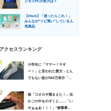
ジネスPCの実力は？
門メディア
建設×テクノロジーの最前線
【iHerb】「迷ったらこれ！」
みんなが"リピ買い"している人
気商品
アクセスランキング
1
小学生に「ママー！ヤギ
ー！」と言われた愛犬→とん
でもない姿が480万表示「ど
う見ても犬ですけど？って顔
2
してる」「ストレス消え去っ
娘「コオロギ捕まえた！」虫
た」
かごの中をのぞくと……「い
やぁぁあ！！！」“衝撃事