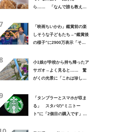
ら…… 「なんで誰も教えて
くれなかったんだ」驚きの中
7
身に「バレたか」「えっ食べ
「映画ちいかわ」鑑賞前の楽
たい」
しそうな子どもたち→“鑑賞後
の様子”に2900万表示「そう
なるわなw」「分かるよ」
8
「いったい何が」
小1娘が学校から持ち帰ったア
サガオ→よく見ると…… 驚
がくの光景に「これは珍し
い！」「え、めっちゃおしゃ
9
れ」
「タンブラーとスマホが収ま
る」 スタバの“ミニトー
ト”に「2個目の購入です」
「夏らしく涼しげ、そして軽
10
い」「店舗で見つけて即購入