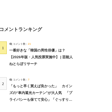
コメントランキング
コメント数：
21
1
一番好きな「韓国の男性俳優」は？
【2026年版・人気投票実施中】 | 芸能人
ねとらぼリサーチ
コメント数：
7
2
「もっと早く買えば良かった」 カイン
ズの“車内遮光カーテン”が大人気 「プ
ライバシーも保てて安心」「ぐっすり眠
れました」（2/2） | ライフ ねとらぼリ