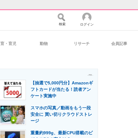
検索
ログイン
教育・育児
動物
リサーチ
会員記事
バイスの未来
好きが集まる 比べて選べる
- PR -
【抽選で5,000円分】Amazonギ
コミュニティ
マーケ×ITの今がよく分かる
フトカードが当たる！読者アン
ケート実施中
スマホの写真／動画をもう一段
・活用を支援
安全に 買い切りクラウドストレ
ージ
重量約999g、最新CPU搭載のビ