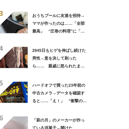
実”が160万再生「知らぬが
3
仏」
おうちプールに友達を招待→
ママが作ったのは……「全部
最高」 “圧巻の料理”に「う
っひょ～！」「勝手におっじ
4
ゃまっしまーーす！」
2845日もヒゲを伸ばし続けた
男性→意を決して剃った
ら…… 親戚に怒られたまさ
かの理由に「えぇwwwそんな
5
ぁ」「どんまいです」
ハードオフで買った23年前の
中古カメラ→データを確認す
ると……「え！」 “衝撃の中
身”に「そんなことあるのか」
6
「ドラマのような展開」
「萩の月」のメーカーが作っ
ている洋菓子→開けた