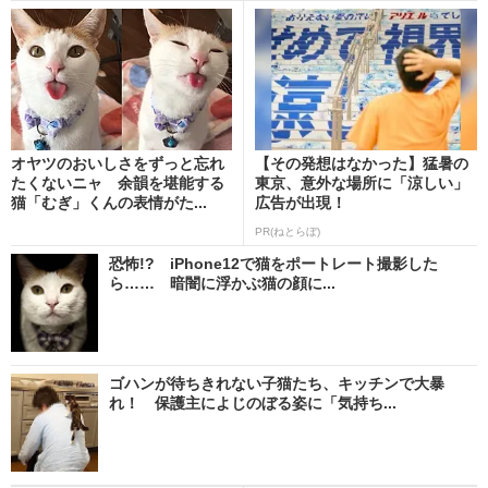
オヤツのおいしさをずっと忘れ
【その発想はなかった】猛暑の
たくないニャ 余韻を堪能する
東京、意外な場所に「涼しい」
猫「むぎ」くんの表情がた...
広告が出現！
PR(ねとらぼ)
恐怖!? iPhone12で猫をポートレート撮影した
ら…… 暗闇に浮かぶ猫の顔に...
ゴハンが待ちきれない子猫たち、キッチンで大暴
れ！ 保護主によじのぼる姿に「気持ち...