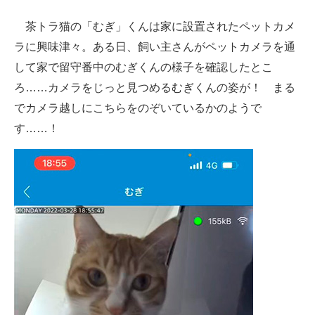
企業向けIT製品の総合サイト
茶トラ猫の「むぎ」くんは家に設置されたペットカメ
ラに興味津々。ある日、飼い主さんがペットカメラを通
IT製品の技術・比較・事例
して家で留守番中のむぎくんの様子を確認したとこ
製造業のIT導入・活用を支援
ろ……カメラをじっと見つめるむぎくんの姿が！ まる
でカメラ越しにこちらをのぞいているかのようで
モノづくり技術者専門サイト
す……！
エレクトロニクス専門サイト
電子設計の基本と応用
エネルギーの専門メディア
建設×テクノロジーの最前線
ちょっと気になるネットの話題