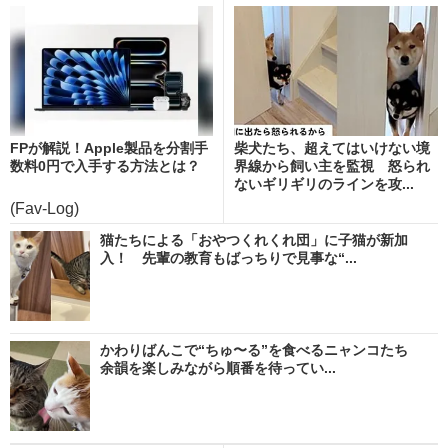
FPが解説！Apple製品を分割手
柴犬たち、超えてはいけない境
数料0円で入手する方法とは？
界線から飼い主を監視 怒られ
ないギリギリのラインを攻...
(Fav-Log)
猫たちによる「おやつくれくれ団」に子猫が新加
入！ 先輩の教育もばっちりで見事な“...
かわりばんこで“ちゅ〜る”を食べるニャンコたち
余韻を楽しみながら順番を待ってい...