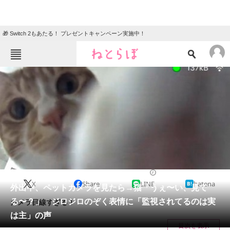
🎁 Switch 2もあたる！ プレゼントキャンペーン実施中！
ねとらぼメニュー
TOP
ニュース
エンタメ
クイズ
グルメ
地域
住まい
教育・育児
動物
リサーチ
2022/06/15 06:00（公開）
X
Share
LINE
hatena
会員記事
外出中、ペットカメラを見たら→猫「うぇ〜い、見て
る〜？」 ジロジロのぞく表情に「監視されてるのは実
カメラ目線すぎる！
メディア
は主」の声
目次を表示
注目記事を集めた総合ページ