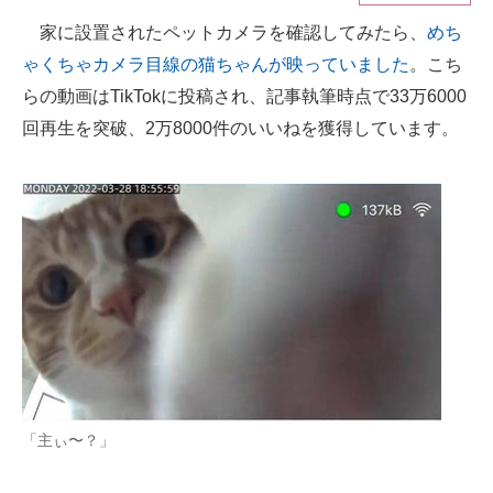
家に設置されたペットカメラを確認してみたら、
めち
ITの今と未来を見通す
ゃくちゃカメラ目線の猫ちゃんが映っていました
。こち
スマホと通信の最新トレンド
らの動画はTikTokに投稿され、記事執筆時点で33万6000
回再生を突破、2万8000件のいいねを獲得しています。
進化するPCとデバイスの未来
好きが集まる 比べて選べる
ビジネスと働き方のヒント
AI活用のいまが分かる
企業ITのトレンドを詳説
経営リーダーのコミュニティ
マーケ×ITの今がよく分かる
「主ぃ〜？」
ITエンジニア向け専門サイト