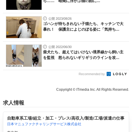
ら…… 暗闇に浮かぶ猫の顔に...
公開 2023/08/26
ゴハンが待ちきれない子猫たち、キッチンで大
暴れ！ 保護主によじのぼる姿に「気持ち...
公開 2022/06/30
柴犬たち、超えてはいけない境界線から飼い主
を監視 怒られないギリギリのラインを攻...
Recommended by
Copyright © ITmedia Inc. All Rights Reserved.
求人情報
自動車系工場/組立・加工・プレス/高収入/製造/工場/派遣の仕事
日本マニュファクチャリングサービス株式会社