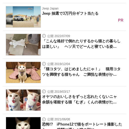
Jeep Japan
Jeep 抽選で3万円分ギフト当たる
PR
公開 2022/07/09
「こんな格好で倒れたりするから猫との暮らし
は楽しい」 ヘソ天でどーんと寝ている姿...
公開 2019/12/04
「猫コタツ、はじめましたにゃ！」 猫用コタ
ツを満喫する猫ちゃん ご満悦な表情がか...
公開 2019/03/17
オヤツのおいしさをずっと忘れたくないニャ
余韻を堪能する猫「むぎ」くんの表情がた...
公開 2021/06/08
恐怖!? iPhone12で猫をポートレート撮影した