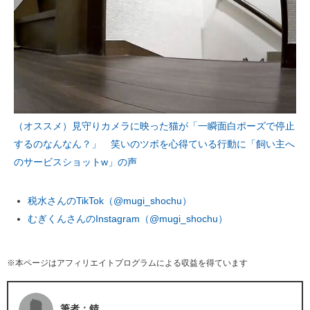
（オススメ）見守りカメラに映った猫が「一瞬面白ポーズで停止
するのなんなん？」 笑いのツボを心得ている行動に「飼い主へ
のサービスショットw」の声
税水さんのTikTok（@mugi_shochu）
むぎくんさんのInstagram（@mugi_shochu）
※本ページはアフィリエイトプログラムによる収益を得ています
筆者：錆