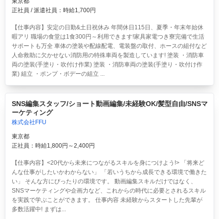
東京都
正社員 / 派遣社員：時給1,700円
【仕事内容】安定の日勤&土日祝休み 年間休日115日、夏季・年末年始休
暇アリ 職場の食堂は1食300円～利用できます!家具家電つき寮完備で生活
サポートも万全 車体の塗装や配線配電、電装盤の取付、ホースの組付など
人命救助に欠かせない消防用の特殊車両を製造しています! 塗装 ・消防車
両の塗装(手塗り・吹付け作業) 塗装 ・消防車両の塗装(手塗り・吹付け作
業) 組立 ・ポンプ・ボデーの組立 ...
SNS編集スタッフ/ショート動画編集/未経験OK/髪型自由/SNSマ
ーケティング
株式会社FFU
東京都
正社員：時給1,800円～2,400円
【仕事内容】<20代から未来につながるスキルを身につけよう!> 「将来ど
んな仕事がしたいかわからない」 「若いうちから成長できる環境で働きた
い」 そんな方にぴったりの環境です。 動画編集スキルだけではなく、
SNSマーケティングや企画力など、これからの時代に必要とされるスキル
を実践で学ぶことができます。 仕事内容 未経験からスタートした先輩が
多数活躍中! まずは...