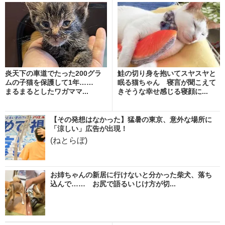
炎天下の車道でたった200グラ
鮭の切り身を抱いてスヤスヤと
ムの子猫を保護して1年……
眠る猫ちゃん 寝言が聞こえて
まるまるとしたワガママ...
きそうな幸せ感じる寝顔に...
【その発想はなかった】猛暑の東京、意外な場所に
「涼しい」広告が出現！
(ねとらぼ)
お姉ちゃんの新居に行けないと分かった柴犬、落ち
込んで…… お尻で語るいじけ方が切...