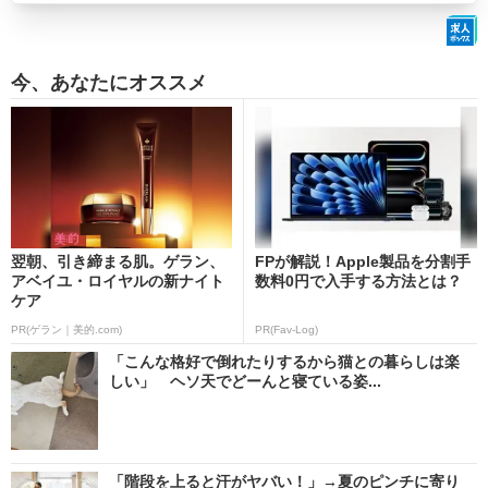
今、あなたにオススメ
翌朝、引き締まる肌。ゲラン、
FPが解説！Apple製品を分割手
アベイユ・ロイヤルの新ナイト
数料0円で入手する方法とは？
ケア
PR(ゲラン｜美的.com)
PR(Fav-Log)
「こんな格好で倒れたりするから猫との暮らしは楽
しい」 ヘソ天でどーんと寝ている姿...
「階段を上ると汗がヤバい！」→夏のピンチに寄り