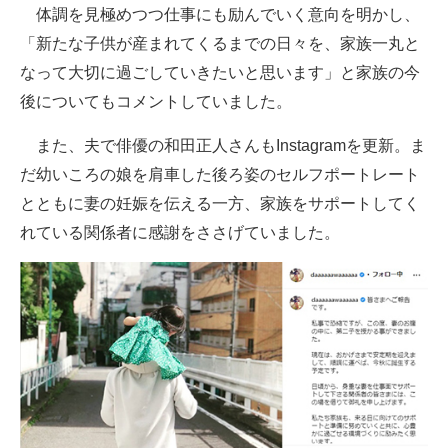
体調を見極めつつ仕事にも励んでいく意向を明かし、
企業向けIT製品の総合サイト
「新たな子供が産まれてくるまでの日々を、家族一丸と
IT製品の技術・比較・事例
なって大切に過ごしていきたいと思います」と家族の今
後についてもコメントしていました。
製造業のIT導入・活用を支援
また、夫で俳優の和田正人さんもInstagramを更新。ま
モノづくり技術者専門サイト
だ幼いころの娘を肩車した後ろ姿のセルフポートレート
エレクトロニクス専門サイト
とともに妻の妊娠を伝える一方、家族をサポートしてく
れている関係者に感謝をささげていました。
電子設計の基本と応用
エネルギーの専門メディア
建設×テクノロジーの最前線
ちょっと気になるネットの話題