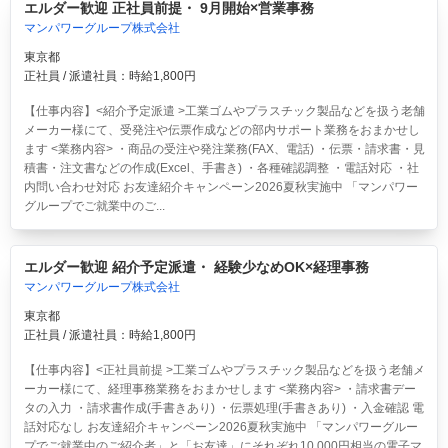
エルダー歓迎 正社員前提・ 9月開始×営業事務
マンパワーグループ株式会社
東京都
正社員 / 派遣社員：時給1,800円
【仕事内容】<紹介予定派遣 >工業ゴムやプラスチック製品などを扱う老舗
メーカー様にて、受発注や伝票作成などの部内サポート業務をおまかせし
ます <業務内容> ・商品の受注や発注業務(FAX、電話) ・伝票・請求書・見
積書・注文書などの作成(Excel、手書き) ・各種確認調整 ・電話対応 ・社
内問い合わせ対応 お友達紹介キャンペーン2026夏秋実施中 「マンパワー
グループでご就業中のご...
エルダー歓迎 紹介予定派遣・ 経験少なめOK×経理事務
マンパワーグループ株式会社
東京都
正社員 / 派遣社員：時給1,800円
【仕事内容】<正社員前提 >工業ゴムやプラスチック製品などを扱う老舗メ
ーカー様にて、経理事務業務をおまかせします <業務内容> ・請求書デー
タの入力 ・請求書作成(手書きあり) ・伝票処理(手書きあり) ・入金確認 電
話対応なし お友達紹介キャンペーン2026夏秋実施中 「マンパワーグルー
プでご就業中のご紹介者」と「お友達」にそれぞれ10,000円相当の電子マ