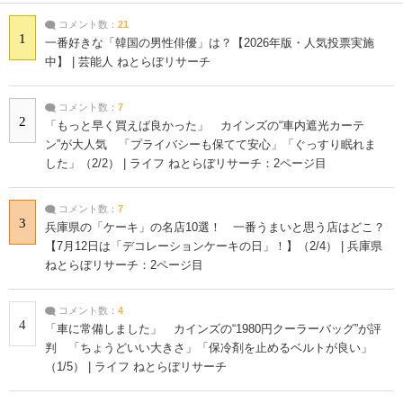
コメント数：
21
1
一番好きな「韓国の男性俳優」は？【2026年版・人気投票実施
中】 | 芸能人 ねとらぼリサーチ
コメント数：
7
2
「もっと早く買えば良かった」 カインズの“車内遮光カーテ
ン”が大人気 「プライバシーも保てて安心」「ぐっすり眠れま
した」（2/2） | ライフ ねとらぼリサーチ：2ページ目
コメント数：
7
3
兵庫県の「ケーキ」の名店10選！ 一番うまいと思う店はどこ？
【7月12日は「デコレーションケーキの日」！】（2/4） | 兵庫県
ねとらぼリサーチ：2ページ目
コメント数：
4
4
「車に常備しました」 カインズの“1980円クーラーバッグ”が評
判 「ちょうどいい大きさ」「保冷剤を止めるベルトが良い」
（1/5） | ライフ ねとらぼリサーチ