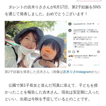
タレントの吉木りささんが6月17日、第2子妊娠をSNS
ITの今と未来を見通す
を通じて発表しました。おめでとうございます！
スマホと通信の最新トレンド
進化するPCとデバイスの未来
好きが集まる 比べて選べる
ビジネスと働き方のヒント
AI活用のいまが分かる
企業ITのトレンドを詳説
第2子妊娠を発表した吉木さん（画像は
吉木りさInstagram
から）
経営リーダーのコミュニティ
公園で第1子長女と並んだ写真に添えて、子どもを授
マーケ×ITの今がよく分かる
かったことを報告した吉木さん。現在は安定期に入った
といい、出産は今秋を予定しているとのことです。
ITエンジニア向け専門サイト