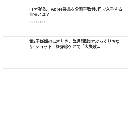
FPが解説！Apple製品を分割手数料0円で入手する
方法とは？
PR(Fav-Log)
第2子妊娠の吉木りさ、臨月間近の“ぷっくりおな
か”ショット 妊娠線ケアで「大失敗...