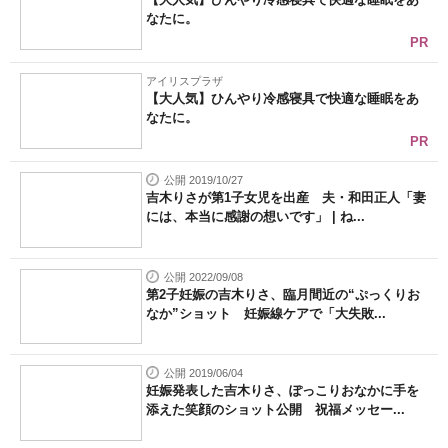
なたに。
PR
アイリスプラザ
【大人気】ひんやり冷感寝具で快適な睡眠をあ
なたに。
PR
公開 2019/10/27
吉木りさが第1子女児を出産 夫・和田正人「妻
には、本当に感謝の想いです」 | ね...
公開 2022/09/08
第2子妊娠の吉木りさ、臨月間近の“ぷっくりお
なか”ショット 妊娠線ケアで「大失敗...
公開 2019/06/04
妊娠発表した吉木りさ、ぽっこりおなかに手を
添えた笑顔のショット公開 祝福メッセー...