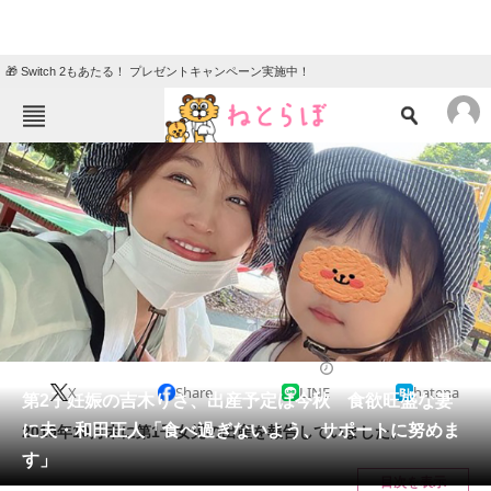
🎁 Switch 2もあたる！ プレゼントキャンペーン実施中！
ねとらぼメニュー
TOP
ニュース
エンタメ
クイズ
グルメ
地域
住まい
教育・育児
動物
リサーチ
2022/06/17 14:18（公開）
X
Share
LINE
hatena
会員記事
第2子妊娠の吉木りさ、出産予定は今秋 食欲旺盛な妻
に夫・和田正人「食べ過ぎないよう、サポートに努めま
2019年10月末に第1子女児の出産を報告していました。
メディア
す」
目次を表示
注目記事を集めた総合ページ