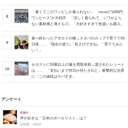
「暑くてこのワンピしか着られない」 cocaの“1690円
8
ワンピース”が大好評 「涼しく着られて、シワがよら
ない素材感と薄さも◎」「大好きすぎて色違いも購入」
食べ終わったアボカドの種→スタバのカップで育てて64
9
日後…… “現在の姿”に「良さげですね」「育ててみた
い！」
セカストに50着以上の服を買取依頼→渡されたレシート
10
は…… 「支払いまで何日か待たされた」衝撃的な光景
に「この値段はヤバすぎ」
アンケート
実施中
声が好きな「日本のボーカリスト」は？
回答数：49559