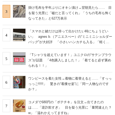
掛け毛布を半年ぶりにオキシ漬け→翌朝見たら…… 目
3
を疑う光景に「嘘だと言ってくれ」「うちの毛布も怖く
なってきた」と627万表示
「スマホと鍵だけは持って出かけたい時にちょうどい
4
い」 agnes b.（アニエスべー）の“ミニミニショルダー
バッグ”が大好評 「小さいハンカチも入る」「軽くて
旅行でも活躍します
「Tシャツを超えています！」ユニクロの“サテンブラウ
5
ス”が話題 「4色購入しました！」「着てると必ず褒め
られる！！」
ワンピースを着た女性→着物に着替えると……「すっっ
6
っっご!!!!!」 驚きの“着痩せ姿”に「同一人物なのです
か？」
コメダで680円の「ポテチキ」を注文→出てきたの
7
は……「逆詐欺すぎ」 目を疑う光景に「量間違えた？
w」「溢れかえってますね」