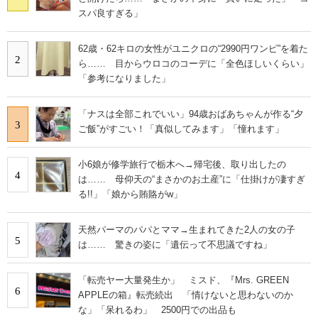
スパ良すぎる」
62歳・62キロの女性がユニクロの“2990円ワンピ”を着た
2
ら…… 目からウロコのコーデに「全色ほしいくらい」
「参考になりました」
「ナスは全部これでいい」94歳おばあちゃんが作る“夕
3
ご飯”がすごい！「真似してみます」「憧れます」
小6娘が修学旅行で栃木へ→帰宅後、取り出したの
4
は…… 母仰天の“まさかのお土産”に「仕掛けが凄すぎ
る!!」「娘から賄賂がw」
天然パーマのパパとママ→生まれてきた2人の女の子
5
は…… 驚きの姿に「遺伝って不思議ですね」
「転売ヤー大量発生か」 ミスド、『Mrs. GREEN
6
APPLEの箱』転売続出 「情けないと思わないのか
な」「呆れるわ」 2500円での出品も