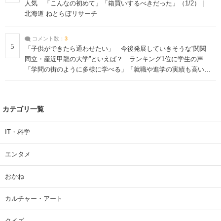
人気 「こんなの初めて」「箱買いするべきだった」（1/2） |
北海道 ねとらぼリサーチ
コメント数：
3
5
「子供ができたら通わせたい」 今後発展していきそうな“関関
同立・産近甲龍の大学”といえば？ ランキング1位に学生の声
「学問の街のように多様に学べる」「就職や進学の実績も高い」
| 大学 ねとらぼリサーチ
カテゴリ一覧
IT・科学
エンタメ
おかね
カルチャー・アート
クイズ