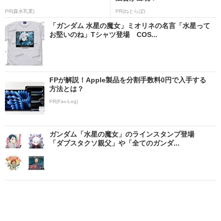
PR(森永乳業)
PR(ねとらぼ)
「ガンダム 水星の魔女」ミオリネの名言「水星って
お堅いのね」Tシャツ登場 COS...
FPが解説！Apple製品を分割手数料0円で入手する
方法とは？
PR(Fav-Log)
ガンダム「水星の魔女」のラインスタンプ登場
「ダブスタクソ親父」や「全てのガンダ...