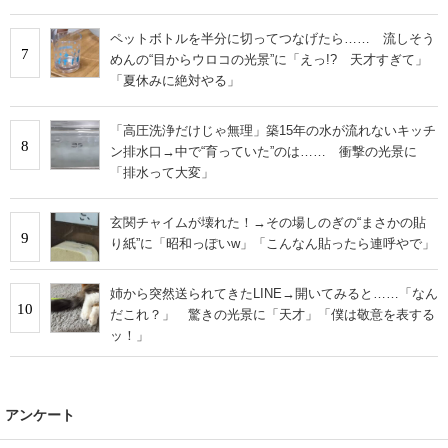
ペットボトルを半分に切ってつなげたら…… 流しそう
7
めんの“目からウロコの光景”に「えっ!? 天才すぎて」
「夏休みに絶対やる」
「高圧洗浄だけじゃ無理」築15年の水が流れないキッチ
8
ン排水口→中で“育っていた”のは…… 衝撃の光景に
「排水って大変」
玄関チャイムが壊れた！→その場しのぎの“まさかの貼
9
り紙”に「昭和っぽいw」「こんなん貼ったら連呼やで」
姉から突然送られてきたLINE→開いてみると……「なん
10
だこれ？」 驚きの光景に「天才」「僕は敬意を表する
ッ！」
アンケート