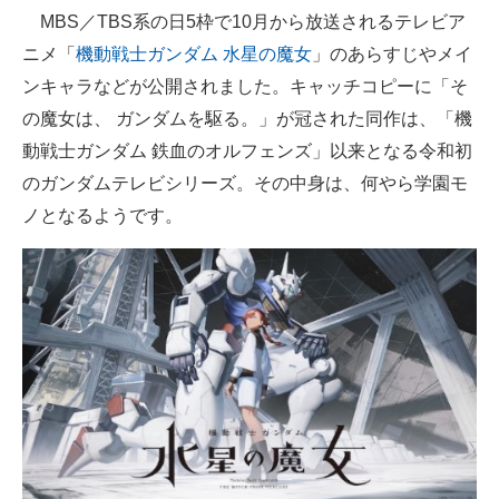
MBS／TBS系の日5枠で10月から放送されるテレビア
ITの今と未来を見通す
ニメ「
機動戦士ガンダム 水星の魔女
」のあらすじやメイ
ンキャラなどが公開されました。キャッチコピーに「そ
スマホと通信の最新トレンド
の魔女は、 ガンダムを駆る。」が冠された同作は、「機
進化するPCとデバイスの未来
動戦士ガンダム 鉄血のオルフェンズ」以来となる令和初
のガンダムテレビシリーズ。その中身は、何やら学園モ
好きが集まる 比べて選べる
ノとなるようです。
ビジネスと働き方のヒント
AI活用のいまが分かる
企業ITのトレンドを詳説
経営リーダーのコミュニティ
マーケ×ITの今がよく分かる
ITエンジニア向け専門サイト