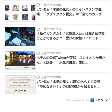
公開 2023/01/10
ガンダム「水星の魔女」のラインスタンプ登
場 「ダブスタクソ親父」や「全てのガンダ...
公開 2024/12/04
【新作ガンダム】「女性主人公」は生き延びる
ことができるか？ 歴代の女性パイロット...
公開 2022/11/22
ホテルの公式Twitterが突然「スレミオしか勝た
ん」と誤爆 「水星の魔女」愛ゆ...
公開 2023/03/10
ガンダム「水星の魔女」2期のあらすじ公開
「やめなさい！」の2週間後から始まるも...
Recommended by