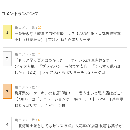
コメントランキング
コメント数：
20
1
一番好きな「韓国の男性俳優」は？【2026年版・人気投票実施
中】（投票結果） | 芸能人 ねとらぼリサーチ
コメント数：
7
2
「もっと早く買えば良かった」 カインズの“車内遮光カーテ
ン”が大人気 「プライバシーも保てて安心」「ぐっすり眠れま
した」（2/2） | ライフ ねとらぼリサーチ：2ページ目
コメント数：
7
3
兵庫県の「ケーキ」の名店10選！ 一番うまいと思う店はどこ？
【7月12日は「デコレーションケーキの日」！】（2/4） | 兵庫県
ねとらぼリサーチ：2ページ目
コメント数：
5
4
「北海道土産としてもセンス抜群」六花亭の“店舗限定”お菓子が