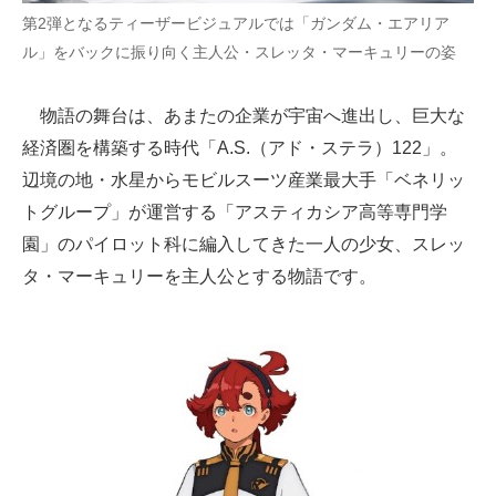
第2弾となるティーザービジュアルでは「ガンダム・エアリア
企業向けIT製品の総合サイト
ル」をバックに振り向く主人公・スレッタ・マーキュリーの姿
IT製品の技術・比較・事例
物語の舞台は、あまたの企業が宇宙へ進出し、巨大な
製造業のIT導入・活用を支援
経済圏を構築する時代「A.S.（アド・ステラ）122」。
モノづくり技術者専門サイト
辺境の地・水星からモビルスーツ産業最大手「ベネリッ
トグループ」が運営する「アスティカシア高等専門学
エレクトロニクス専門サイト
園」のパイロット科に編入してきた一人の少女、スレッ
電子設計の基本と応用
タ・マーキュリーを主人公とする物語です。
エネルギーの専門メディア
建設×テクノロジーの最前線
ちょっと気になるネットの話題