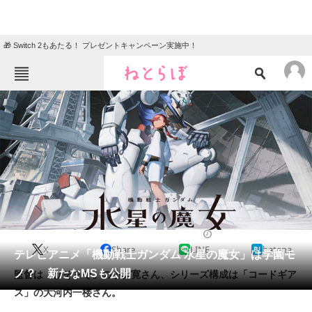
🎁 Switch 2もあたる！ プレゼントキャンペーン実施中！
ねとらぼメニュー
TOP
ニュース
エンタメ
クイズ
グルメ
地域
住まい
教育・育児
動物
リサーチ
2022/06/17 17:00（公開）
X
Share
LINE
hatena
会員記事
テレビアニメ「機動戦士ガンダム 水星の魔女」は学園モ
ノ？ 新たなMSも公開
監督は「ひそまそ」の小林寛さん、シリーズ構成は「コードギア
メディア
ス」の大河内一楼さん。
注目記事を集めた総合ページ