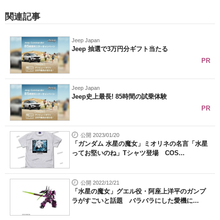
関連記事
Jeep Japan
Jeep 抽選で3万円分ギフト当たる
PR
Jeep Japan
Jeep史上最長! 85時間の試乗体験
PR
公開 2023/01/20
「ガンダム 水星の魔女」ミオリネの名言「水星
ってお堅いのね」Tシャツ登場 COS...
公開 2022/12/21
「水星の魔女」グエル役・阿座上洋平のガンプ
ラがすごいと話題 バラバラにした愛機に...