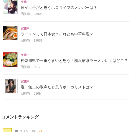
実施中
歌が上手だと思うホロライブのメンバーは？
回答数：23908
実施中
ラーメンって日本食？それとも中華料理？
回答数：19681
実施中
神奈川県で一番うまいと思う「横浜家系ラーメン店」はどこ？
回答数：8517
実施中
唯一無二の歌声だと思うボーカリストは？
回答数：8169
コメントランキング
コメント数：
21