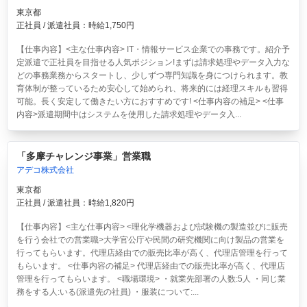
東京都
正社員 / 派遣社員：時給1,750円
【仕事内容】<主な仕事内容> IT・情報サービス企業での事務です。紹介予
定派遣で正社員を目指せる人気ポジション!まずは請求処理やデータ入力な
どの事務業務からスタートし、少しずつ専門知識を身につけられます。教
育体制が整っているため安心して始められ、将来的には経理スキルも習得
可能。長く安定して働きたい方におすすめです! <仕事内容の補足> <仕事
内容>派遣期間中はシステムを使用した請求処理やデータ入...
「多摩チャレンジ事業」営業職
アデコ株式会社
東京都
正社員 / 派遣社員：時給1,820円
【仕事内容】<主な仕事内容> <理化学機器および試験機の製造並びに販売
を行う会社での営業職>大学官公庁や民間の研究機関に向け製品の営業を
行ってもらいます。代理店経由での販売比率が高く、代理店管理を行って
もらいます。 <仕事内容の補足> 代理店経由での販売比率が高く、代理店
管理を行ってもらいます。 <職場環境> ・就業先部署の人数:5人 ・同じ業
務をする人:いる(派遣先の社員) ・服装について:...