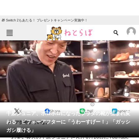
🎁 Switch 2もあたる！ プレゼントキャンペーン実施中！
ねとらぼメニュー
TOP
ニュース
エンタメ
クイズ
グルメ
地域
住まい
教育・育児
動物
リサーチ
2022/06/17 18:20（公開）
X
Share
LINE
hatena
会員記事
千原ジュニア、ボロボロになったプラダの靴が生まれ変
わる ビフォーアフターに「うわーすげー！」「ガッシ
リペア技術すごいな。
メディア
ガシ履ける」
お笑い芸人の千原ジュニアさんが6月16日にYouTube
注目記事を集めた総合ページ