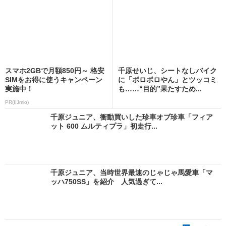
スマホ2GBで月額850円～ 格安
千原せいじ、シートなしバイク
SIMをお得に使うキャンペーン
に「ボロボロやん」とツッコミ
実施中！
も……“目的”果たすため...
PR(IIJmio)
千原ジュニア、衝動買いした珍車オブ珍車「フィア
ット 600 ムルティプラ」初走行...
千原ジュニア、当時世界最速のじゃじゃ馬愛車「マ
ッハ750SS」を紹介 人気過ぎて...