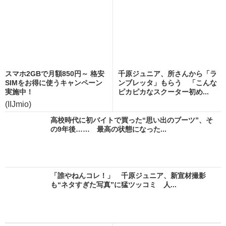
スマホ2GBで月額850円～ 格安
千原ジュニア、所さんから「ラ
SIMをお得に使うキャンペーン
ンブレッタ」もらう 「こんな
実施中！
ピカピカなスクーター初め...
(IIJmio)
高校時代に初バイトで買った“思い出のブーツ”、そ
の9年後…… 最高の状態になった...
「誰やねんコレ！」 千原ジュニア、新宣材撮影
も“ネタすぎた写真”に猛ツッコミ 人...