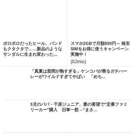
ボロボロだったヒール、バンド
スマホ2GBで月額850円～ 格安
もクタクタで……新品のような
SIMをお得に使うキャンペーン
サンダルに生まれ変わった...
実施中！
(IIJmio)
「真夏は股間が熱すぎる」ケンコバが乗るガチハー
レーがワイルドすぎてやばい 「めち...
3児のパパ・千原ジュニア、妻の要望で“定番ファミ
リーカー”購入 旧車一筋→“まさ...