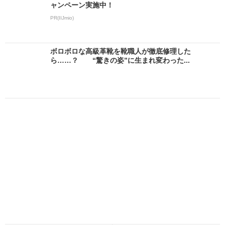
ャンペーン実施中！
PR(IIJmio)
ボロボロな高級革靴を靴職人が徹底修理した
ら……？ “驚きの姿”に生まれ変わった...