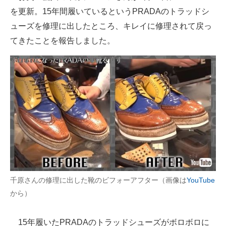
を更新。15年間履いているというPRADAのトラッドシ
ITの今と未来を見通す
ューズを修理に出したところ、キレイに修理されて戻っ
てきたことを報告しました。
スマホと通信の最新トレンド
進化するPCとデバイスの未来
好きが集まる 比べて選べる
ビジネスと働き方のヒント
AI活用のいまが分かる
企業ITのトレンドを詳説
経営リーダーのコミュニティ
千原さんの修理に出した靴のビフォーアフター（画像は
YouTube
から）
マーケ×ITの今がよく分かる
ITエンジニア向け専門サイト
15年履いたPRADAのトラッドシューズがボロボロに