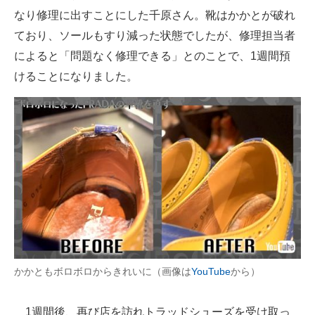
なり修理に出すことにした千原さん。靴はかかとが破れ
企業向けIT製品の総合サイト
ており、ソールもすり減った状態でしたが、修理担当者
IT製品の技術・比較・事例
によると「問題なく修理できる」とのことで、1週間預
けることになりました。
製造業のIT導入・活用を支援
モノづくり技術者専門サイト
エレクトロニクス専門サイト
電子設計の基本と応用
エネルギーの専門メディア
建設×テクノロジーの最前線
ちょっと気になるネットの話題
かかともボロボロからきれいに（画像は
YouTube
から）
1週間後、再び店を訪れトラッドシューズを受け取っ