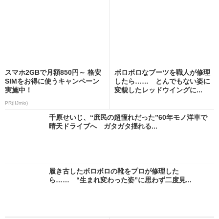
スマホ2GBで月額850円～ 格安
ボロボロなブーツを職人が修理
SIMをお得に使うキャンペーン
したら…… とんでもない姿に
実施中！
変貌したレッドウイングに...
PR(IIJmio)
千原せいじ、“庶民の超憧れだった”60年モノ洋車で
晴天ドライブへ ガタガタ揺れる...
履き古したボロボロの靴をプロが修理した
ら…… “生まれ変わった姿”に思わず二度見...