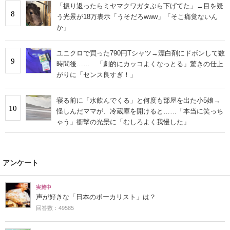
「振り返ったらミヤマクワガタぶら下げてた」→目を疑
8
う光景が18万表示「うそだろwww」「そこ痛覚ないん
か」
ユニクロで買った790円Tシャツ→漂白剤にドボンして数
9
時間後…… 「劇的にカッコよくなっとる」驚きの仕上
がりに「センス良すぎ！」
寝る前に「水飲んでくる」と何度も部屋を出た小5娘→
10
怪しんだママが、冷蔵庫を開けると……「本当に笑っち
ゃう」衝撃の光景に「むしろよく我慢した」
アンケート
実施中
声が好きな「日本のボーカリスト」は？
回答数：49585