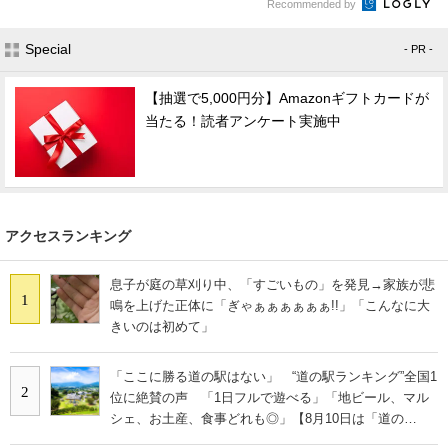
Recommended by
Special
- PR -
【抽選で5,000円分】Amazonギフトカードが
当たる！読者アンケート実施中
アクセスランキング
息子が庭の草刈り中、「すごいもの」を発見→家族が悲
1
鳴を上げた正体に「ぎゃぁぁぁぁぁぁ!!」「こんなに大
きいのは初めて」
「ここに勝る道の駅はない」 “道の駅ランキング”全国1
2
位に絶賛の声 「1日フルで遊べる」「地ビール、マル
シェ、お土産、食事どれも◎」【8月10日は「道の
日」！】