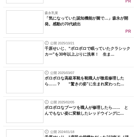
PR
森永乳業
「気になっていた認知機能が菌で…」森永が開
発。感動の70代続出
PR
公開 2025/10/21
千原せいじ、“ボロボロで眠っていたクラシック
カー”を30年以上ぶりに洗車！ 生ま...
公開 2025/03/07
ボロボロな高級革靴を靴職人が徹底修理した
ら……？ “驚きの姿”に生まれ変わった...
公開 2025/02/05
ボロボロなブーツを職人が修理したら…… と
んでもない姿に変貌したレッドウイングに...
公開 2024/01/18