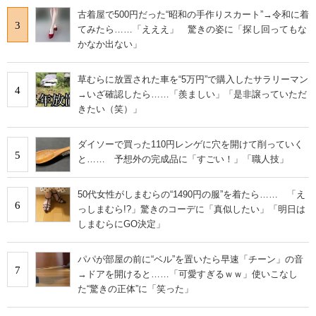
古着屋で500円だった“昭和の手作りスカート”→令和に着
3
てみたら……「えええ」 驚きの姿に「探し回ってもな
かなか出ない」
草むらに放置された車を“5万円”で購入したサラリーマン
4
→いざ確認したら……「羨ましい」「是非譲っていただ
きたい（笑）」
ダイソーで買った110円レンゲに穴を開けて削っていく
5
と…… 予想外の完成品に「すごい！」「職人技」
50代女性がしまむらの“1490円の服”を着たら…… 「え
6
っしまむら!?」驚きのコーデに「真似したい」「明日は
しまむらにGO決定」
パパが部屋の前に“ベル”を置いたら早速「チーン」の音
7
→ドアを開けると……「可愛すぎるｗｗ」使いこなし
た“驚きの正体”に「笑った」