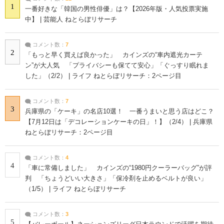
1
一番好きな「韓国の男性俳優」は？【2026年版・人気投票実施
中】 | 芸能人 ねとらぼリサーチ
コメント数：
7
2
「もっと早く買えば良かった」 カインズの“車内遮光カーテ
ン”が大人気 「プライバシーも保てて安心」「ぐっすり眠れま
した」（2/2） | ライフ ねとらぼリサーチ：2ページ目
コメント数：
7
3
兵庫県の「ケーキ」の名店10選！ 一番うまいと思う店はどこ？
【7月12日は「デコレーションケーキの日」！】（2/4） | 兵庫県
ねとらぼリサーチ：2ページ目
コメント数：
4
4
「車に常備しました」 カインズの“1980円クーラーバッグ”が評
判 「ちょうどいい大きさ」「保冷剤を止めるベルトが良い」
（1/5） | ライフ ねとらぼリサーチ
コメント数：
3
5