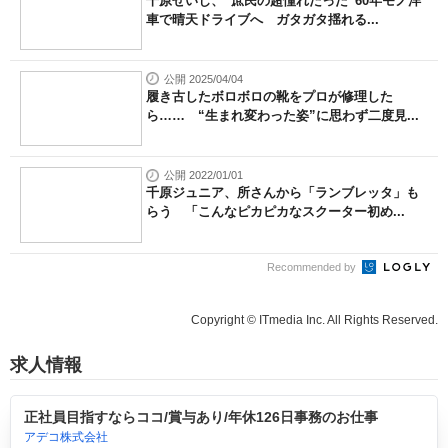
千原せいじ、“庶民の超憧れだった”60年モノ洋
車で晴天ドライブへ ガタガタ揺れる...
公開 2025/04/04
履き古したボロボロの靴をプロが修理した
ら…… “生まれ変わった姿”に思わず二度見...
公開 2022/01/01
千原ジュニア、所さんから「ランブレッタ」も
らう 「こんなピカピカなスクーター初め...
Recommended by
Copyright © ITmedia Inc. All Rights Reserved.
求人情報
正社員目指すならココ/賞与あり/年休126日事務のお仕事
アデコ株式会社