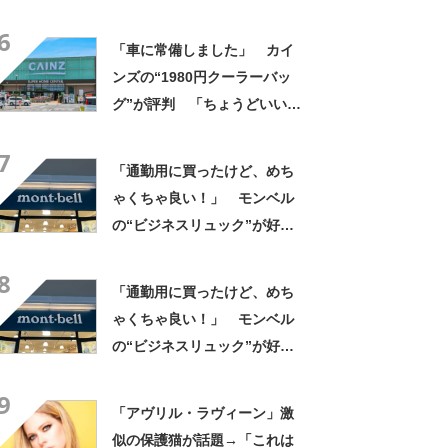
と思わないのかな」「呆れる
6
わ」 2500円での出品も
「車に常備しました」 カイ
ンズの“1980円クーラーバッ
グ”が評判 「ちょうどいい大
きさ」「保冷剤を止めるベル
7
トが良い」
「通勤用に買ったけど、めち
ゃくちゃ良い！」 モンベル
の“ビジネスリュック”が好
評 「615グラムで軽い」
8
「たくさん入る」「満員電車
「通勤用に買ったけど、めち
に乗りやすくなった」
ゃくちゃ良い！」 モンベル
の“ビジネスリュック”が好
評 「615グラムで軽い」
9
「たくさん入る」「満員電車
「アヴリル・ラヴィーン」激
に乗りやすくなった」
似の保護猫が話題→「これは