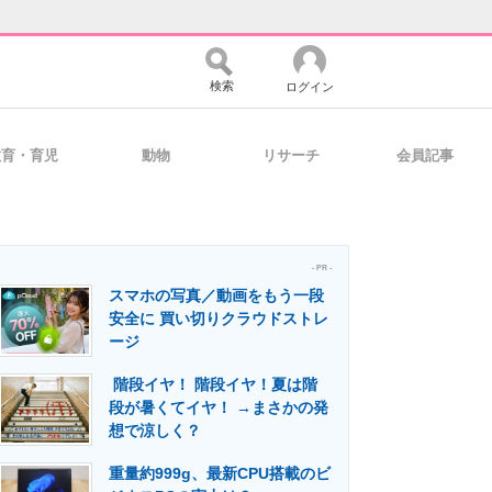
検索
ログイン
教育・育児
動物
リサーチ
会員記事
バイスの未来
好きが集まる 比べて選べる
- PR -
スマホの写真／動画をもう一段
コミュニティ
マーケ×ITの今がよく分かる
安全に 買い切りクラウドストレ
ージ
階段イヤ！ 階段イヤ！夏は階
・活用を支援
段が暑くてイヤ！ →まさかの発
想で涼しく？
重量約999g、最新CPU搭載のビ