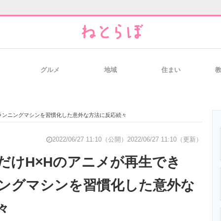
グルメ
地域
住まい
と未来を見通す
スマホと通信の最新トレンド
進化するPCとデ
ランニングマシンを習慣化した意外な方法に反応続々
のいまが分かる
企業ITのトレンドを詳説
経営リーダーの
2022/06/27 11:10（公開）
2022/06/27 11:10（更新）
だけH×Hのアニメが再生でき
ングマシンを習慣化した意外な
T製品の総合サイト
IT製品の技術・比較・事例
製造業のIT導入
々