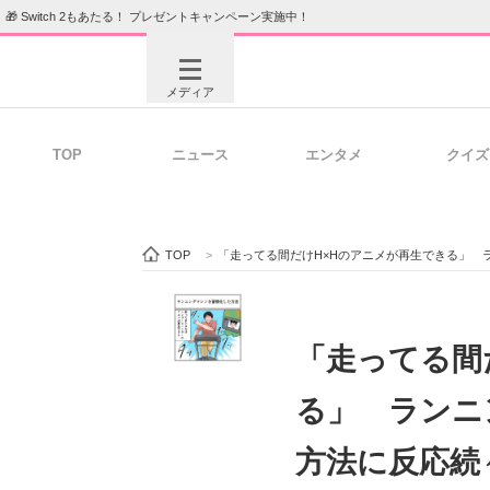
🎁 Switch 2もあたる！ プレゼントキャンペーン実施中！
メディア
TOP
ニュース
エンタメ
クイズ
注目記事を集めた総合ページ
ITの今
TOP
>
「走ってる間だけH×Hのアニメが再生できる」 
ビジネスと働き方のヒント
AI活用
「走ってる間
る」 ランニ
ITエンジニア向け専門サイト
企業向けI
方法に反応続