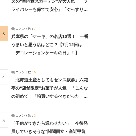
ズの“車内遮光カーテン”が大人気 「プ
ライバシーも保てて安心」「ぐっすり眠
れました」（2/2） | ライフ ねとらぼリ
サーチ：2ページ目
コメント数：
7
3
兵庫県の「ケーキ」の名店10選！ 一番
うまいと思う店はどこ？【7月12日は
「デコレーションケーキの日」！】
（2/4） | 兵庫県 ねとらぼリサーチ：2ペ
ージ目
コメント数：
5
4
「北海道土産としてもセンス抜群」六花
亭の“店舗限定”お菓子が人気 「こんな
の初めて」「箱買いするべきだった」
（1/2） | 北海道 ねとらぼリサーチ
コメント数：
3
5
「子供ができたら通わせたい」 今後発
展していきそうな“関関同立・産近甲龍