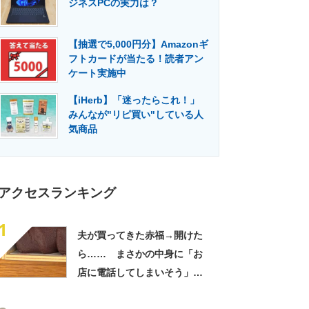
ジネスPCの実力は？
門メディア
建設×テクノロジーの最前線
【抽選で5,000円分】Amazonギ
フトカードが当たる！読者アン
ケート実施中
【iHerb】「迷ったらこれ！」
みんなが"リピ買い"している人
気商品
アクセスランキング
1
夫が買ってきた赤福→開けた
ら…… まさかの中身に「お
店に電話してしまいそう」
「さすがに初めて見ました