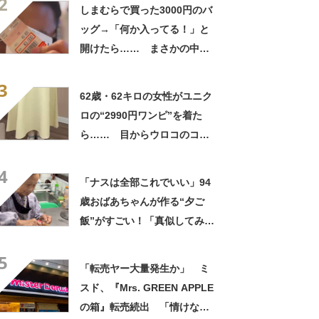
2
笑」と107万表示
しまむらで買った3000円のバ
ッグ→「何か入ってる！」と
開けたら…… まさかの中身
に「買いに走った」「コスパ
3
良すぎる」
62歳・62キロの女性がユニク
ロの“2990円ワンピ”を着た
ら…… 目からウロコのコー
デに「全色ほしいくらい」
4
「参考になりました」
「ナスは全部これでいい」94
歳おばあちゃんが作る“夕ご
飯”がすごい！「真似してみま
す」「憧れます」
5
「転売ヤー大量発生か」 ミ
スド、『Mrs. GREEN APPLE
の箱』転売続出 「情けない