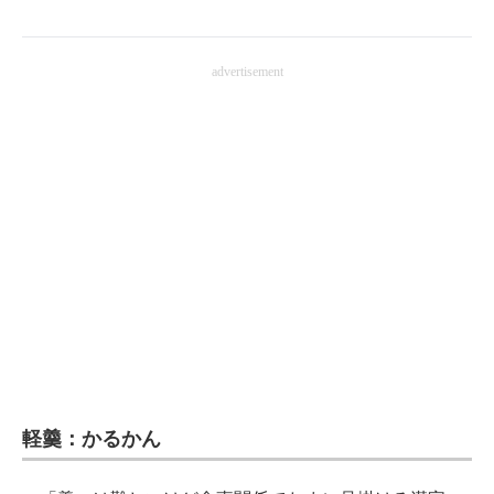
企業向けIT製品の総合サイト
advertisement
IT製品の技術・比較・事例
製造業のIT導入・活用を支援
モノづくり技術者専門サイト
エレクトロニクス専門サイト
電子設計の基本と応用
エネルギーの専門メディア
建設×テクノロジーの最前線
ちょっと気になるネットの話題
軽羹：かるかん