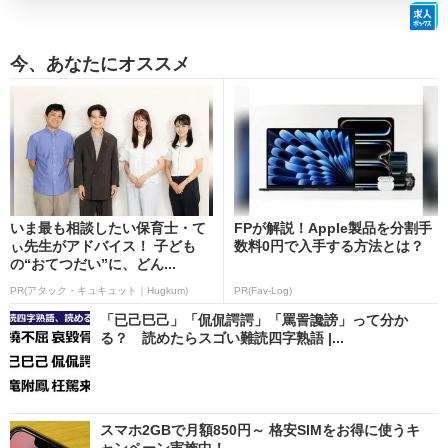
今、あなたにオススメ
いま最も相談したい保育士・て
FPが解説！Apple製品を分割手
ぃ先生がアドバイス！ 子ども
数料0円で入手する方法とは？
の“おてつだい”に、どん...
PR(アタック・キュキュット｜Hugkum)
PR(Fav-Log)
「已己巳己」「侃侃諤諤」「罵詈讒謗」って分か
る？ 読めたらスゴい難読四字熟語 |...
スマホ2GBで月額850円～ 格安SIMをお得に使うキ
ャンペーン実施中！