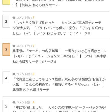
中】 | 芸能人 ねとらぼリサーチ
コメント数：
7
2
「もっと早く買えば良かった」 カインズの“車内遮光カーテ
ン”が大人気 「プライバシーも保てて安心」「ぐっすり眠れま
した」（2/2） | ライフ ねとらぼリサーチ：2ページ目
コメント数：
7
3
兵庫県の「ケーキ」の名店10選！ 一番うまいと思う店はどこ？
【7月12日は「デコレーションケーキの日」！】（2/4） | 兵庫県
ねとらぼリサーチ：2ページ目
コメント数：
5
4
「北海道土産としてもセンス抜群」六花亭の“店舗限定”お菓子が
人気 「こんなの初めて」「箱買いするべきだった」（1/2） |
北海道 ねとらぼリサーチ
コメント数：
4
5
「車に常備しました」 カインズの“1980円クーラーバッグ”が評