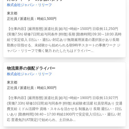
株式会社ジャパン・リリーフ
東京都
正社員 / 派遣社員：時給1,500円
【仕事内容】[雇用形態] 派遣社員 [給与] <時給> 1500円 日収例:11,250円
(実働7.5h) 研修7日間:給与同条件 [特徴] 長期 [勤務時間] 09:30～18:00 高時
給で安定収入 日払い・週払い対応あり!無期雇用派遣の選択肢があり長期
勤務が目指せる、未経験から始められる朝9時半スタートの事務ワーク ジ
ャパン・リリーフで働く魅力 わたしたちはドライバー...
物流業界の個配ドライバー
株式会社ジャパン・リリーフ
東京都
正社員 / 派遣社員：時給1,900円
【仕事内容】[雇用形態] 派遣社員 [給与] <時給> 1900円 日収例:13,927円
(実働7.33h) 研修10日間:給与同条件 [特徴] 未経験者活躍 社員登用あり 交通
費支給 ミドル活躍中 資格・スキルを活かせる 制服あり 長期 週払い・日払
いあり [勤務時間] 08:40～17:00 時給1900円で安定収入!日払い・週払い対
応 普通免許(AT限定)で始められ、土日休み...