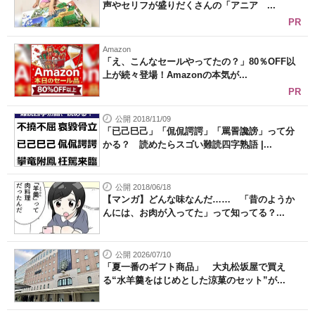
声やセリフが盛りだくさんの「アニア ...
PR
Amazon
「え、こんなセールやってたの？」80％OFF以
上が続々登場！Amazonの本気が...
PR
公開 2018/11/09
「已己巳己」「侃侃諤諤」「罵詈讒謗」って分
かる？ 読めたらスゴい難読四字熟語 |...
公開 2018/06/18
【マンガ】どんな味なんだ…… 「昔のようか
んには、お肉が入ってた」って知ってる？...
公開 2026/07/10
「夏一番のギフト商品」 大丸松坂屋で買え
る“水羊羹をはじめとした涼菓のセット”が...