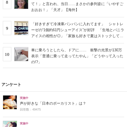
8
て！」と言われ、当日……まさかの参列姿に「いやすご
おおお！」「天才」【海外】
「好きすぎて冷凍庫パンパンに入れてます」 シャトレ
9
ーゼの“1個約61円シューアイス”が好評 「生地とバニラ
アイスの相性が◎」「家族も好きで夏はストックして
る」
車に乗ろうとしたら、ドアに…… 衝撃の光景が130万
10
表示「普通に乗って走ってたやん」「どうやって入った
の!?」
アンケート
実施中
声が好きな「日本のボーカリスト」は？
回答数：49475
実施中