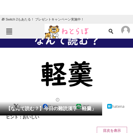
🎁 Switch 2もあたる！ プレゼントキャンペーン実施中！
ねとらぼメニュー
TOP
ニュース
エンタメ
クイズ
グルメ
地域
住まい
教育・育児
動物
リサーチ
2022/06/24 07:45（公開）
X
Share
LINE
hatena
会員記事
【なんて読む？】今日の難読漢字「軽羹」
ヒント：おいしい
メディア
目次を表示
注目記事を集めた総合ページ