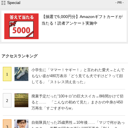
Special
- PR -
【抽選で5,000円分】Amazonギフトカードが
当たる！読者アンケート実施中
アクセスランキング
小学生に「ママー！ヤギー！」と言われた愛犬→とんで
1
もない姿が480万表示「どう見ても犬ですけど？って顔
してる」「ストレス消え去った」
廃棄予定だった“100キロ”の巨大スイカ→8時間かけて切
2
ると…… 「こんなの初めて見た」まさかの中身が450
万再生「すごすぎやろw」
自衛隊員だった25歳男性→10年後……「マジで何があっ
3