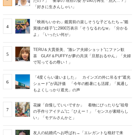
たの？」 衝撃の“現在の姿”が180万再生「別人…？」
「好きに生きんしゃい」
「映画ちいかわ」鑑賞前の楽しそうな子どもたち→“鑑
4
賞後の様子”に2900万表示「そうなるわなw」「分かる
よ」「いったい何が」
TERU＆大貫亜美、“激レア夫婦ショット”にファン歓
5
喜 GLAY＆PUFFYが夢の共演「旦那おるやん」「夫婦
で写ってるの尊い！」
「4度くらい違いました」 カインズの外に吊るす“遮光
6
シェード”が高評価 「今年の酷暑にも活躍」「風通し
もよくしっかり遮光」の声
花嫁「自慢していいですか」 着物にぴったりな“祖母
7
の手作りアイテム”に「ひえー！」「センスが素晴らし
い」「モデルさんかと」
友人の結婚式へお呼ばれ→「エレガントな格好で来