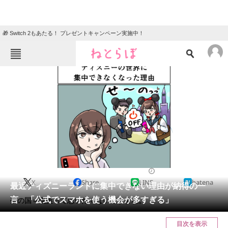
🎁 Switch 2もあたる！ プレゼントキャンペーン実施中！
ねとらぼメニュー
TOP
ニュース
エンタメ
クイズ
グルメ
地域
住まい
教育・育児
動物
リサーチ
2022/06/28 11:10（公開）
X
Share
LINE
hatena
会員記事
最近ディズニーランドに集中できない理由が納得の一
言 「公式でスマホを使う機会が多すぎる」
夢の国＝現実って思いたくないですよね。
メディア
目次を表示
注目記事を集めた総合ページ