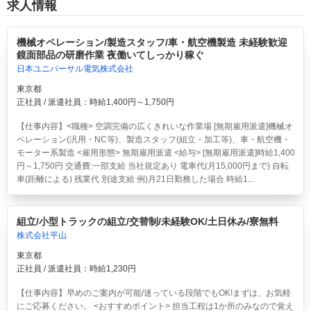
求人情報
機械オペレーション/製造スタッフ/車・航空機製造 未経験歓迎
鏡面部品の研磨作業 夜働いてしっかり稼ぐ
日本ユニバーサル電気株式会社
東京都
正社員 / 派遣社員：時給1,400円～1,750円
【仕事内容】<職種> 空調完備の広くきれいな作業場 [無期雇用派遣]機械オ
ペレーション(汎用・NC等)、製造スタッフ(組立・加工等)、車・航空機・
モーター系製造 <雇用形態> 無期雇用派遣 <給与> [無期雇用派遣]時給1,400
円～1,750円 交通費:一部支給 当社規定あり 電車代(月15,000円まで) 自転
車(距離による) 残業代 別途支給 例)月21日勤務した場合 時給1...
組立/小型トラックの組立/交替制/未経験OK/土日休み/寮無料
株式会社平山
東京都
正社員 / 派遣社員：時給1,230円
【仕事内容】早めのご案内が可能/迷っている段階でもOK!まずは、お気軽
にご応募ください。 <おすすめポイント> 担当工程は1か所のみなので覚え