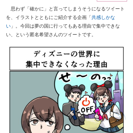
思わず「確かに」と言ってしまうそうになるツイート
ITの今と未来を見通す
を、イラストとともにご紹介する企画「
共感しかな
スマホと通信の最新トレンド
い
」。今回は夢の国に行ってもある理由で集中できな
い、という匿名希望さんのツイートです。
進化するPCとデバイスの未来
好きが集まる 比べて選べる
ビジネスと働き方のヒント
AI活用のいまが分かる
企業ITのトレンドを詳説
経営リーダーのコミュニティ
マーケ×ITの今がよく分かる
ITエンジニア向け専門サイト