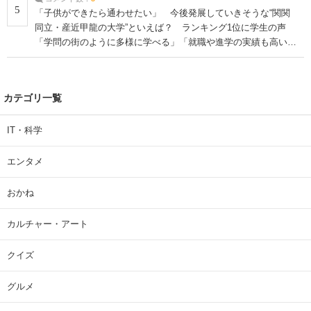
5
「子供ができたら通わせたい」 今後発展していきそうな“関関
同立・産近甲龍の大学”といえば？ ランキング1位に学生の声
「学問の街のように多様に学べる」「就職や進学の実績も高い」
| 大学 ねとらぼリサーチ
カテゴリ一覧
IT・科学
エンタメ
おかね
カルチャー・アート
クイズ
グルメ