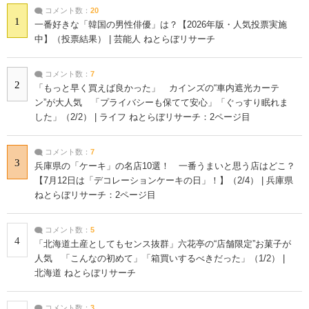
コメント数：
20
1
一番好きな「韓国の男性俳優」は？【2026年版・人気投票実施
中】（投票結果） | 芸能人 ねとらぼリサーチ
コメント数：
7
2
「もっと早く買えば良かった」 カインズの“車内遮光カーテ
ン”が大人気 「プライバシーも保てて安心」「ぐっすり眠れま
した」（2/2） | ライフ ねとらぼリサーチ：2ページ目
コメント数：
7
3
兵庫県の「ケーキ」の名店10選！ 一番うまいと思う店はどこ？
【7月12日は「デコレーションケーキの日」！】（2/4） | 兵庫県
ねとらぼリサーチ：2ページ目
コメント数：
5
4
「北海道土産としてもセンス抜群」六花亭の“店舗限定”お菓子が
人気 「こんなの初めて」「箱買いするべきだった」（1/2） |
北海道 ねとらぼリサーチ
コメント数：
3