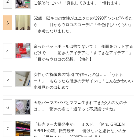
2
ご飯”がすごい！「真似してみます」「憧れます」
62歳・62キロの女性がユニクロの“2990円ワンピ”を着た
3
ら…… 目からウロコのコーデに「全色ほしいくらい」
「参考になりました」
余ったペットボトルは捨てないで！ 側面をカットする
4
だけで…… 驚きのアイデアに「すてきなアイデア！」
「目からウロコの発想」【海外】
女性がご祝儀袋の“水引”で作ったのは……「うわわ
5
ー！」 もらったら感激のデザインに「こんなかわいい
水引見たのは初めて」
天然パーマのパパとママ→生まれてきた2人の女の子
6
は…… 驚きの姿に「遺伝って不思議ですね」
「転売ヤー大量発生か」 ミスド、『Mrs. GREEN
7
APPLEの箱』転売続出 「情けないと思わないのか