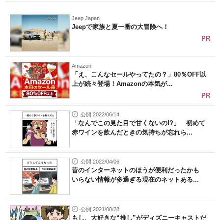
Jeep Japan
Jeepで家族と夏一番の大冒険へ！
PR
Amazon
「え、こんなセールやってたの？」80％OFF以
上が続々登場！Amazonの本気が...
PR
公開 2022/06/14
「なんでこの見た目で甘くないの!?」 初めて
赤ワインを飲んだときの気持ちが忘れら...
公開 2022/04/06
昔のインターネットのほうが便利だったかも
いらない情報が多過ぎる現在のネットある...
公開 2021/08/28
もし、大好きな“推し”がディズニーキャストだ