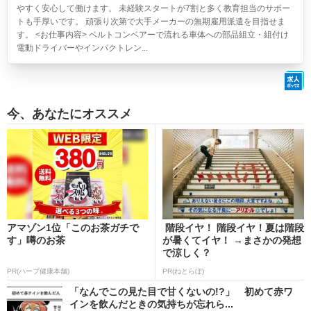
やすく安心して働けます。 未経験スタートが7割と多く教育担当のサポー
トも手厚いです。 頑張り次第で大手メーカーの無期雇用派遣を目指せま
す。 <お仕事内容> ベルトコンベアーで流れる車体への部品組立・組付け
電動ドライバーやインパクトレン...
今、あなたにオススメ
アマゾン1位「このお茶ガチで
階段イヤ！ 階段イヤ！夏は階段
す」噂のお茶
が暑くてイヤ！ →まさかの発想
で涼しく？
PR(ハーブ健康本舗)
PR(ねとらぼ)
「なんでこの見た目で甘くないの!?」 初めて赤ワ
インを飲んだときの気持ちが忘れら...