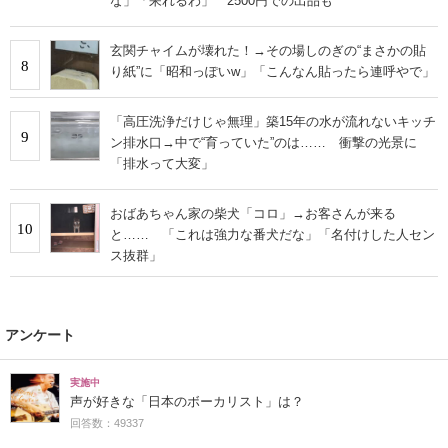
な」「呆れるわ」 2500円での出品も
玄関チャイムが壊れた！→その場しのぎの“まさかの貼
8
り紙”に「昭和っぽいw」「こんなん貼ったら連呼やで」
「高圧洗浄だけじゃ無理」築15年の水が流れないキッチ
9
ン排水口→中で“育っていた”のは…… 衝撃の光景に
「排水って大変」
おばあちゃん家の柴犬「コロ」→お客さんが来る
10
と…… 「これは強力な番犬だな」「名付けした人セン
ス抜群」
アンケート
実施中
声が好きな「日本のボーカリスト」は？
回答数：49337