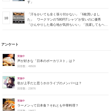
す」
「汗をかいても全く張り付かない」「6枚買いまし
10
た」 ワークマンの“580円Tシャツ”が安いのに優秀
「ひんやりした着心地が気持ちいい」「洗濯してもヘタ
らない」
アンケート
実施中
声が好きな「日本のボーカリスト」は？
回答数：49509
実施中
歌が上手だと思うホロライブのメンバーは？
回答数：23876
実施中
ラーメンって日本食？それとも中華料理？
回答数：19657