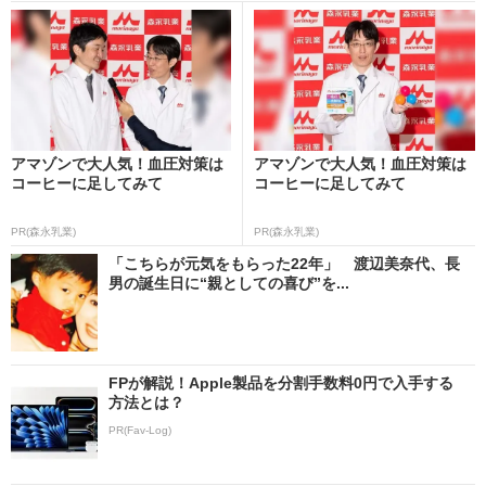
アマゾンで大人気！血圧対策は
アマゾンで大人気！血圧対策は
コーヒーに足してみて
コーヒーに足してみて
PR(森永乳業)
PR(森永乳業)
「こちらが元気をもらった22年」 渡辺美奈代、長
男の誕生日に“親としての喜び”を...
FPが解説！Apple製品を分割手数料0円で入手する
方法とは？
PR(Fav-Log)