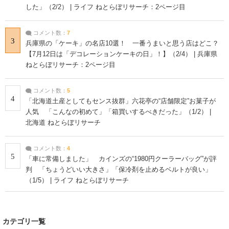
した」（2/2） | ライフ ねとらぼリサーチ：2ページ目
コメント数：
7
3
兵庫県の「ケーキ」の名店10選！ 一番うまいと思う店はどこ？
【7月12日は「デコレーションケーキの日」！】（2/4） | 兵庫県
ねとらぼリサーチ：2ページ目
コメント数：
5
4
「北海道土産としてもセンス抜群」六花亭の“店舗限定”お菓子が
人気 「こんなの初めて」「箱買いするべきだった」（1/2） |
北海道 ねとらぼリサーチ
コメント数：
4
5
「車に常備しました」 カインズの“1980円クーラーバッグ”が評
判 「ちょうどいい大きさ」「保冷剤を止めるベルトが良い」
（1/5） | ライフ ねとらぼリサーチ
カテゴリ一覧