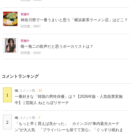
実施中
神奈川県で一番うまいと思う「横浜家系ラーメン店」はどこ？
回答数：8507
実施中
唯一無二の歌声だと思うボーカリストは？
回答数：8104
コメントランキング
コメント数：
21
1
一番好きな「韓国の男性俳優」は？【2026年版・人気投票実施
中】 | 芸能人 ねとらぼリサーチ
コメント数：
7
2
「もっと早く買えば良かった」 カインズの“車内遮光カーテ
ン”が大人気 「プライバシーも保てて安心」「ぐっすり眠れま