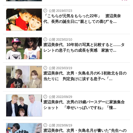
公開 2019/07/23
「こちらが元気をもらった22年」 渡辺美奈
代、長男の誕生日に“親としての喜び”を...
公開 2023/02/10
渡辺美奈代、10年前の写真と比較すると……タ
レントの息子たちの成長を実感 家族で...
公開 2023/03/19
渡辺美奈代、次男・矢島名月のK-1初敗北を目の
当たりに 判定負けに涙する息子へ「...
公開 2022/09/29
渡辺美奈代、次男の19歳バースデーに家族集合
ショット 「幸せいっぱいですね」「憧...
公開 2023/06/19
渡辺美奈代、次男・矢島名月が書いた“先生への