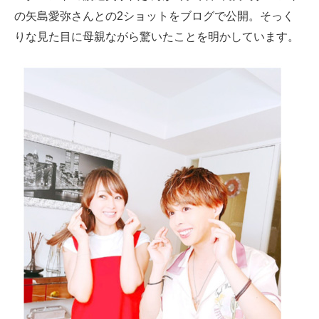
の矢島愛弥さんとの2ショットをブログで公開。そっく
ITの今と未来を見通す
りな見た目に母親ながら驚いたことを明かしています。
スマホと通信の最新トレンド
進化するPCとデバイスの未来
好きが集まる 比べて選べる
ビジネスと働き方のヒント
AI活用のいまが分かる
企業ITのトレンドを詳説
経営リーダーのコミュニティ
マーケ×ITの今がよく分かる
ITエンジニア向け専門サイト