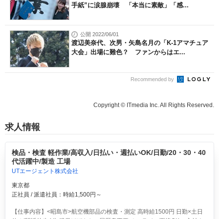
手紙”に涙腺崩壊 「本当に素敵」「感...
公開 2022/06/01
渡辺美奈代、次男・矢島名月の「K-1アマチュア
大会」出場に難色？ ファンからはエ...
Recommended by
Copyright © ITmedia Inc. All Rights Reserved.
求人情報
検品・検査 軽作業/高収入/日払い・週払いOK/日勤/20・30・40
代活躍中/製造 工場
UTエージェント株式会社
東京都
正社員 / 派遣社員：時給1,500円～
【仕事内容】<昭島市>航空機部品の検査・測定 高時給1500円 日勤×土日