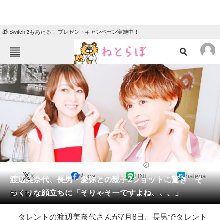
🎁 Switch 2もあたる！ プレゼントキャンペーン実施中！
ねとらぼメニュー
TOP
ニュース
エンタメ
クイズ
グルメ
地域
住まい
教育・育児
動物
リサーチ
2022/07/10 09:30（公開）
X
Share
LINE
hatena
会員記事
渡辺美奈代、長男・愛弥との親子2ショットに驚き そ
っくりな顔立ちに「そりゃそーですよね、、、」
似てる。
メディア
タレントの渡辺美奈代さんが7月8日、長男でタレント
注目記事を集めた総合ページ