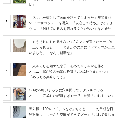
い」
「スマホを落として画面を割ってしまった」無印良品
5
の“ミニサコッシュ”を購入→「安心して持ち歩ける」よ
うに 「付けているのを忘れるくらい軽い」など好評
「もうそれにしか見えない」2児ママが買ったテーブル
6
→上から見ると…… まさかの光景に「ドアップかと思
いました」「なんて斬新な」
一人暮らしを始めた息子→初めて肉じゃがを作る
7
と…… 驚がくの光景に称賛「これ1番うまいやつ」
「めっちゃ美味しそう」
GUの990円Tシャツに穴を開けてボタンをつける
8
と…… 完成した斬新すぎる一品に称賛「これすごい」
室外機に100均アイテムをかぶせると…… お手軽な日
9
光対策に「ちゃんと空間ができてグー」「これで楽しま