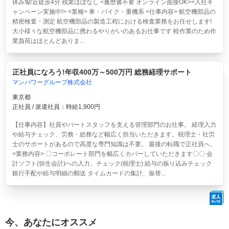
休み!駅近徒歩4分 残業ほぼなし <履歴書不要 オンライン面接OK><入社キ
ャンペーン実施中!> <業種> 車・バイク・重機系 <仕事内容> 航空機部品の
精密検査・測定 航空機部品の製造工程における検査業務をお任せします!
大小様々な航空機部品に携わるやりがいのあるお仕事です 軽作業のため作
業負荷はほとんどありま...
正社員になろう!年収400万～500万円 総務経理サポート
マンパワーグループ株式会社
東京都
正社員 / 派遣社員：時給1,900円
【仕事内容】社員やパートスタッフを支える管理部門のお仕事。 経理入力
や給与チェック、労務・総務など幅広く担当いただきます。税理士・社労
士のサポートがあるので高度な専門知識は不要。 最後の転職で正社員へ。
<業務内容> 〇コーポレート部門を幅広くカバーしていただきます〇〇 会
計ソフト(弥生会計)への入力、チェック(税理士) 給与の振り込みチェック
銀行手配や給与明細の郵送 タイムカードの集計、振替...
今、あなたにオススメ