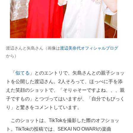
企業向けIT製品の総合サイト
IT製品の技術・比較・事例
製造業のIT導入・活用を支援
モノづくり技術者専門サイト
渡辺さんと矢島さん（画像は
渡辺美奈代オフィシャルブログ
から）
エレクトロニクス専門サイト
電子設計の基本と応用
「
似てる
」とのエントリで、矢島さんとの親子ショッ
トを公開した渡辺さん。2人そろって、ほっぺに手を添
エネルギーの専門メディア
えた笑顔のショットで、「そりゃそーですよね、、、親
建設×テクノロジーの最前線
子ですもの」とつづってはいますが、「自分でもびっく
り」と驚きをコメントしています。
ちょっと気になるネットの話題
このショットは、TikTokを撮影した際のオフショッ
ト。TikTokの投稿では、SEKAI NO OWARIの楽曲