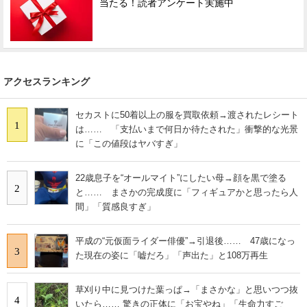
当たる！読者アンケート実施中
アクセスランキング
セカストに50着以上の服を買取依頼→渡されたレシート
1
は…… 「支払いまで何日か待たされた」衝撃的な光景
に「この値段はヤバすぎ」
22歳息子を“オールマイト”にしたい母→顔を黒で塗る
2
と…… まさかの完成度に「フィギュアかと思ったら人
間」「質感良すぎ」
平成の“元仮面ライダー俳優”→引退後…… 47歳になっ
3
た現在の姿に「嘘だろ」「声出た」と108万再生
草刈り中に見つけた葉っぱ→「まさかな」と思いつつ抜
4
いたら…… 驚きの正体に「お宝やね」「生命力すご