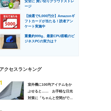
安全に 買い切りクラウドストレ
門メディア
建設×テクノロジーの最前線
ージ
【抽選で5,000円分】Amazonギ
フトカードが当たる！読者アン
ケート実施中
重量約999g、最新CPU搭載のビ
ジネスPCの実力は？
アクセスランキング
1
室外機に100均アイテムをか
ぶせると…… お手軽な日光
対策に「ちゃんと空間ができ
てグー」「これで楽します」