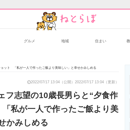
グルメ
地域
住まい
と未来を見通す
スマホと通信の最新トレンド
進化するPCとデ
”ショット 「私が一人で作ったご飯より美味しい」と幸せかみしめる
のいまが分かる
企業ITのトレンドを詳説
経営リーダーの
2022/07/17 13:04（公開）
2022/07/17 13:04（更新）
ェフ志望の10歳長男らと“夕食作
 「私が一人で作ったご飯より美
T製品の総合サイト
IT製品の技術・比較・事例
製造業のIT導入
せかみしめる