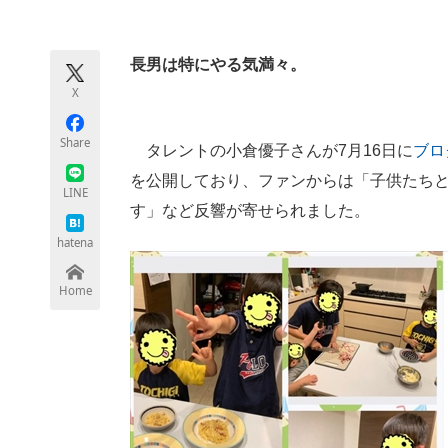
モノづくり技術者専門サイト
エレクトロ
長男は特にやる気満々。
X
ちょっと気になるネットの話題
Share
タレントの小倉優子さんが7月16日に
ブロ
を公開しており、ファンからは「子供たちと
LINE
す」など反響が寄せられました。
hatena
Home