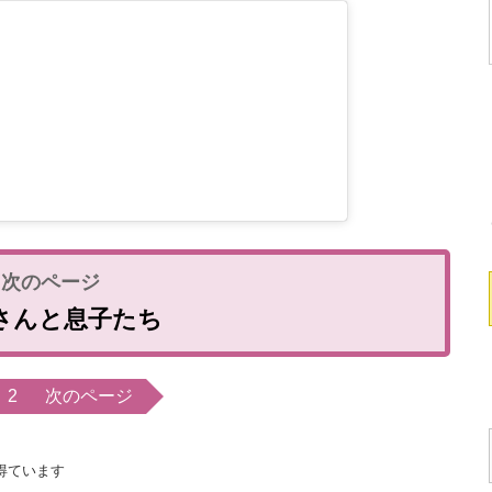
さんと息子たち
2
次のページ
得ています