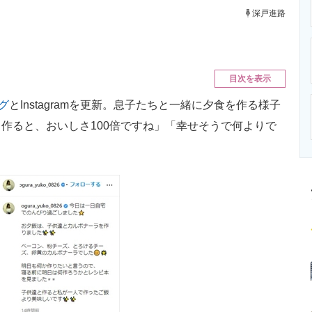
ニクス専門サイト
電子設計の基本と応用
エネルギーの専
深戸進路
目次を表示
グ
とInstagramを更新。息子たちと一緒に夕食を作る様子
作ると、おいしさ100倍ですね」「幸せそうで何よりで