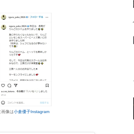
（画像は
小倉優子Instagram