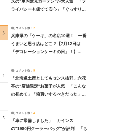
ズの“車内遮光カーテン”が大人気 「プ
ライバシーも保てて安心」「ぐっすり眠
れました」（2/2） | ライフ ねとらぼリ
サーチ：2ページ目
コメント数：
7
3
兵庫県の「ケーキ」の名店10選！ 一番
うまいと思う店はどこ？【7月12日は
「デコレーションケーキの日」！】
（2/4） | 兵庫県 ねとらぼリサーチ：2ペ
ージ目
コメント数：
5
4
「北海道土産としてもセンス抜群」六花
亭の“店舗限定”お菓子が人気 「こんな
の初めて」「箱買いするべきだった」
（1/2） | 北海道 ねとらぼリサーチ
コメント数：
4
5
「車に常備しました」 カインズ
の“1980円クーラーバッグ”が評判 「ち