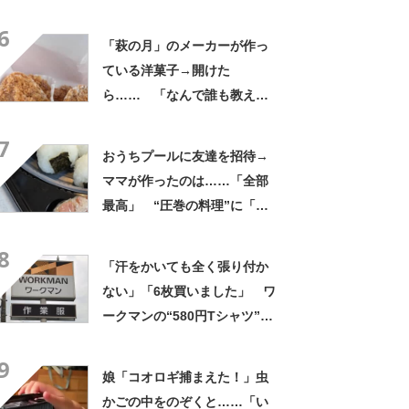
ランク上に変身」「マグカッ
6
プ型のポーチも可愛い」「た
「萩の月」のメーカーが作っ
くさん入れても肩が痛くなら
ている洋菓子→開けた
ない」
ら…… 「なんで誰も教えて
くれなかったんだ」驚きの中
7
身に「バレたか」「えっ食べ
おうちプールに友達を招待→
たい」
ママが作ったのは……「全部
最高」 “圧巻の料理”に「う
っひょ～！」「勝手におっじ
8
ゃまっしまーーす！」
「汗をかいても全く張り付か
ない」「6枚買いました」 ワ
ークマンの“580円Tシャツ”が
安いのに優秀 「ひんやりし
9
た着心地が気持ちいい」「洗
娘「コオロギ捕まえた！」虫
濯してもヘタらない」
かごの中をのぞくと……「い