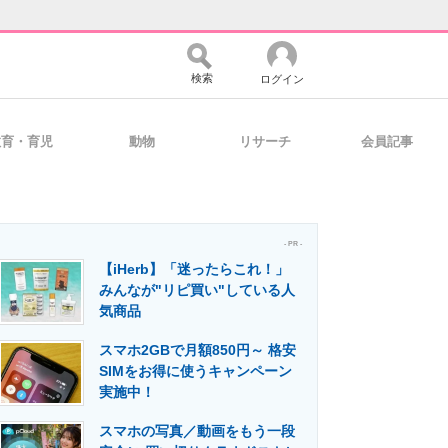
検索
ログイン
教育・育児
動物
リサーチ
会員記事
バイスの未来
好きが集まる 比べて選べる
- PR -
【iHerb】「迷ったらこれ！」
コミュニティ
マーケ×ITの今がよく分かる
みんなが"リピ買い"している人
気商品
スマホ2GBで月額850円～ 格安
・活用を支援
SIMをお得に使うキャンペーン
実施中！
スマホの写真／動画をもう一段