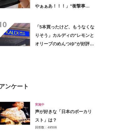
やぁぁあ！！！」“衝撃事
実”が160万再生「知らぬが
10
仏」
「5本買ったけど、もうなくな
りそう」カルディの“レモンと
オリーブのめんつゆ”が好評
「このつゆを摂取したいから
そうめんを食べてる」「食欲
のない時でもコレで食べられ
る」
アンケート
実施中
声が好きな「日本のボーカリ
スト」は？
回答数：49506