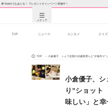
🎁 Switch 2もあたる！ プレゼントキャンペーン実施中！
メディア
TOP
ニュース
エンタメ
クイズ
注目記事を集めた総合ページ
ITの今
TOP
>
小倉優子、シェフ志望の10歳長男らと“夕食作り
ビジネスと働き方のヒント
AI活用
小倉優子、シ
り”ショット
ITエンジニア向け専門サイト
企業向けI
味しい」と幸