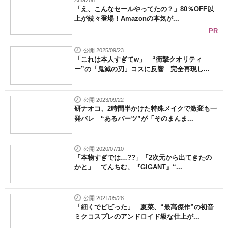
Amazon
「え、こんなセールやってたの？」80％OFF以
上が続々登場！Amazonの本気が...
PR
公開 2025/09/23
「これは本人すぎてw」 “衝撃クオリティ
ー”の「鬼滅の刃」コスに反響 完全再現し...
公開 2023/09/22
研ナオコ、2時間半かけた特殊メイクで激変も一
発バレ “あるパーツ”が「そのまんま...
公開 2020/07/10
「本物すぎでは…??」「2次元から出てきたの
かと」 てんちむ、『GIGANT』“...
公開 2021/05/28
「細くでビビった」 夏菜、“最高傑作”の初音
ミクコスプレのアンドロイド級な仕上が...