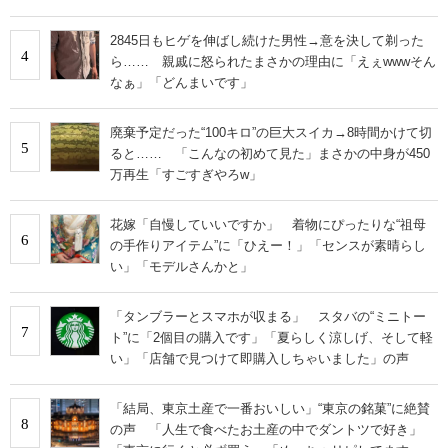
2845日もヒゲを伸ばし続けた男性→意を決して剃った
4
ら…… 親戚に怒られたまさかの理由に「えぇwwwそん
なぁ」「どんまいです」
廃棄予定だった“100キロ”の巨大スイカ→8時間かけて切
5
ると…… 「こんなの初めて見た」まさかの中身が450
万再生「すごすぎやろw」
花嫁「自慢していいですか」 着物にぴったりな“祖母
6
の手作りアイテム”に「ひえー！」「センスが素晴らし
い」「モデルさんかと」
「タンブラーとスマホが収まる」 スタバの“ミニトー
7
ト”に「2個目の購入です」「夏らしく涼しげ、そして軽
い」「店舗で見つけて即購入しちゃいました」の声
「結局、東京土産で一番おいしい」“東京の銘菓”に絶賛
8
の声 「人生で食べたお土産の中でダントツで好き」