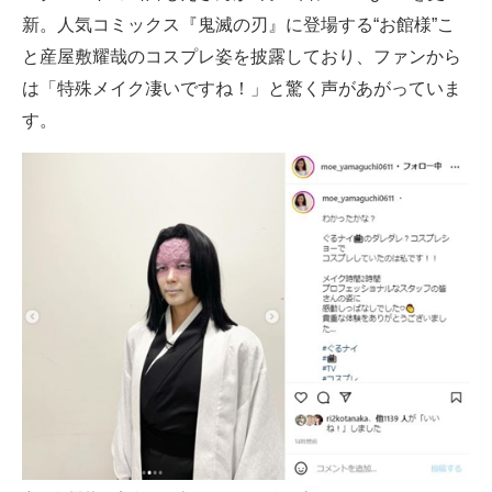
新。人気コミックス『鬼滅の刃』に登場する“お館様”こ
ITの今と未来を見通す
と産屋敷耀哉のコスプレ姿を披露しており、ファンから
は「特殊メイク凄いですね！」と驚く声があがっていま
スマホと通信の最新トレンド
す。
進化するPCとデバイスの未来
好きが集まる 比べて選べる
ビジネスと働き方のヒント
AI活用のいまが分かる
企業ITのトレンドを詳説
経営リーダーのコミュニティ
マーケ×ITの今がよく分かる
ITエンジニア向け専門サイト