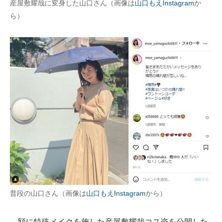
産屋敷耀哉に変身した山口さん（画像は
山口もえInstagram
か
企業向けIT製品の総合サイト
ら）
IT製品の技術・比較・事例
製造業のIT導入・活用を支援
モノづくり技術者専門サイト
エレクトロニクス専門サイト
電子設計の基本と応用
エネルギーの専門メディア
建設×テクノロジーの最前線
ちょっと気になるネットの話題
普段の山口さん（画像は
山口もえInstagram
から）
額に特殊メイクを施した産屋敷耀哉コス姿を公開した