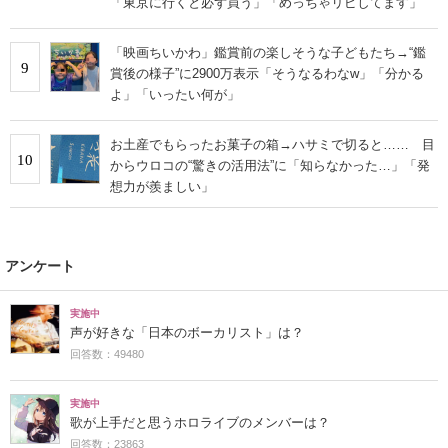
「東京に行くと必ず買う」「めっちゃリピしてます」
「映画ちいかわ」鑑賞前の楽しそうな子どもたち→“鑑
9
賞後の様子”に2900万表示「そうなるわなw」「分かる
よ」「いったい何が」
お土産でもらったお菓子の箱→ハサミで切ると…… 目
10
からウロコの“驚きの活用法”に「知らなかった…」「発
想力が羨ましい」
アンケート
実施中
声が好きな「日本のボーカリスト」は？
回答数：49480
実施中
歌が上手だと思うホロライブのメンバーは？
回答数：23863