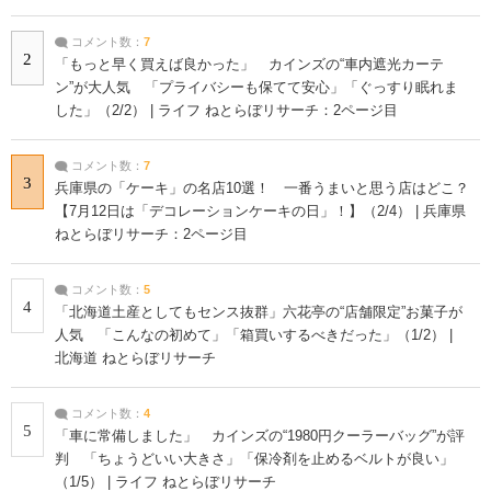
コメント数：
7
2
「もっと早く買えば良かった」 カインズの“車内遮光カーテ
ン”が大人気 「プライバシーも保てて安心」「ぐっすり眠れま
した」（2/2） | ライフ ねとらぼリサーチ：2ページ目
コメント数：
7
3
兵庫県の「ケーキ」の名店10選！ 一番うまいと思う店はどこ？
【7月12日は「デコレーションケーキの日」！】（2/4） | 兵庫県
ねとらぼリサーチ：2ページ目
コメント数：
5
4
「北海道土産としてもセンス抜群」六花亭の“店舗限定”お菓子が
人気 「こんなの初めて」「箱買いするべきだった」（1/2） |
北海道 ねとらぼリサーチ
コメント数：
4
5
「車に常備しました」 カインズの“1980円クーラーバッグ”が評
判 「ちょうどいい大きさ」「保冷剤を止めるベルトが良い」
（1/5） | ライフ ねとらぼリサーチ