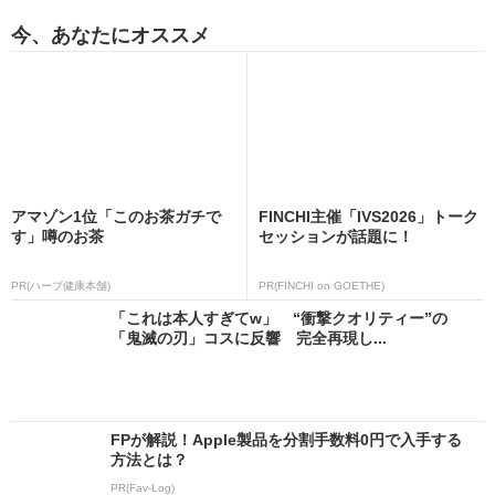
今、あなたにオススメ
アマゾン1位「このお茶ガチで
FINCHI主催「IVS2026」トーク
す」噂のお茶
セッションが話題に！
PR(ハーブ健康本舗)
PR(FINCHI on GOETHE)
「これは本人すぎてw」 “衝撃クオリティー”の
「鬼滅の刃」コスに反響 完全再現し...
FPが解説！Apple製品を分割手数料0円で入手する
方法とは？
PR(Fav-Log)