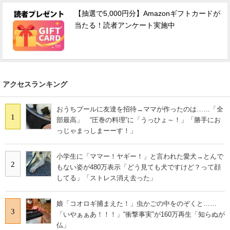
【抽選で5,000円分】Amazonギフトカードが
当たる！読者アンケート実施中
アクセスランキング
おうちプールに友達を招待→ママが作ったのは……「全
1
部最高」 “圧巻の料理”に「うっひょ～！」「勝手にお
っじゃまっしまーーす！」
小学生に「ママー！ヤギー！」と言われた愛犬→とんで
2
もない姿が480万表示「どう見ても犬ですけど？って顔
してる」「ストレス消え去った」
娘「コオロギ捕まえた！」虫かごの中をのぞくと……
3
「いやぁぁあ！！！」“衝撃事実”が160万再生「知らぬが
仏」