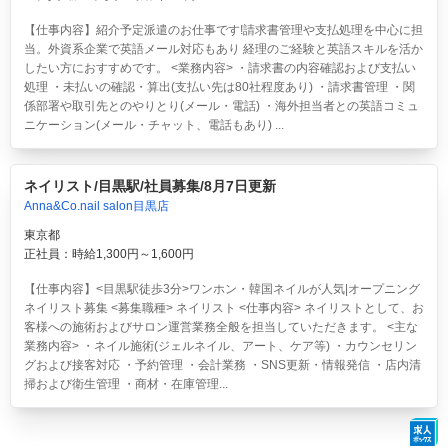
【仕事内容】紹介予定派遣のお仕事です!請求書管理や支払処理を中心に担
当。外資系企業で英語メール対応もあり 経理のご経験と英語スキルを活か
したい方におすすめです。 <業務内容> ・請求書の内容確認および支払い
処理 ・未払いの確認・算出(支払い先は80社程度あり) ・請求書管理 ・関
係部署や取引先とのやりとり(メール・電話) ・海外担当者との英語コミュ
ニケーション(メール・チャット、電話もあり) ...
ネイリスト/目黒駅/社員募集/8月7日更新
Anna&Co.nail salon目黒店
東京都
正社員：時給1,300円～1,600円
【仕事内容】<目黒駅徒歩3分>ワンホン・韓国ネイルが人気|オープニング
ネイリスト募集 <募集職種> ネイリスト <仕事内容> ネイリストとして、お
客様への施術およびサロン運営業務全般を担当していただきます。 <主な
業務内容> ・ネイル施術(ジェルネイル、アート、ケア等) ・カウンセリン
グおよび接客対応 ・予約管理 ・会計業務 ・SNS更新・情報発信 ・店内清
掃および衛生管理 ・商材・在庫管理...