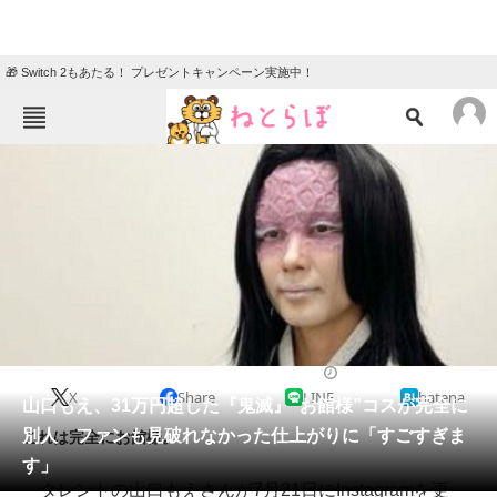
🎁 Switch 2もあたる！ プレゼントキャンペーン実施中！
ねとらぼメニュー
TOP
ニュース
エンタメ
クイズ
グルメ
地域
住まい
教育・育児
動物
リサーチ
2022/07/22 13:50（公開）
X
Share
LINE
hatena
会員記事
山口もえ、31万円超した『鬼滅』“お館様”コスが完全に
別人 ファンも見破れなかった仕上がりに「すごすぎま
これは完全にお館様。
メディア
す」
タレントの山口もえさんが7月21日にInstagramを更
注目記事を集めた総合ページ