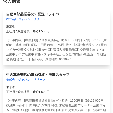
求人情報
自動車部品業界の2t配送ドライバー
株式会社ジャパン・リリーフ
東京都
正社員 / 派遣社員：時給1,550円
【仕事内容】[雇用形態] 派遣社員 [給与] <時給> 1550円 日収例16,275円(実
働8h、残業2h/日) 研修10日間:時給1,450円 [特徴] 未経験者活躍 シフト勤務
マイカー通勤OK 週2・3日からOK 高収入 即日勤務OK 交通費支給 ミドル
活躍中 シニア活躍中 資格・スキルを活かせる 給与前払い制度あり 早朝勤
務 長期 週払い・日払いあり [勤務時間] 06:30～1...
中古車販売店の車両引取・洗車スタッフ
株式会社ジャパン・リリーフ
東京都
正社員 / 派遣社員：時給1,500円
【仕事内容】[雇用形態] 派遣社員 [給与] <時給> 1500円 日収例:12,000円
(実働8h) 研修5日間:時給1,400円 [特徴] 未経験者活躍 フリーター活躍 マイ
カー通勤OK 研修・教育制度充実 即日勤務OK 交通費支給 ミドル活躍中 給