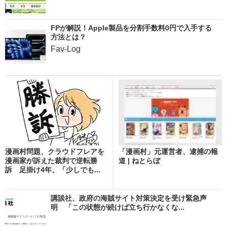
FPが解説！Apple製品を分割手数料0円で入手する
方法とは？
Fav-Log
漫画村問題、クラウドフレアを
「漫画村」元運営者、逮捕の報
漫画家が訴えた裁判で逆転勝
道 | ねとらぼ
訴 足掛け4年、「少しでも...
講談社、政府の海賊サイト対策決定を受け緊急声
明 「この状態が続けば立ち行かなくな...