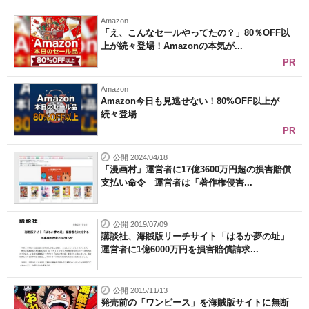
Amazon
「え、こんなセールやってたの？」80％OFF以
上が続々登場！Amazonの本気が...
PR
Amazon
Amazon今日も見逃せない！80%OFF以上が
続々登場
PR
公開 2024/04/18
「漫画村」運営者に17億3600万円超の損害賠償
支払い命令 運営者は「著作権侵害...
公開 2019/07/09
講談社、海賊版リーチサイト「はるか夢の址」
運営者に1億6000万円を損害賠償請求...
公開 2015/11/13
発売前の「ワンピース」を海賊版サイトに無断