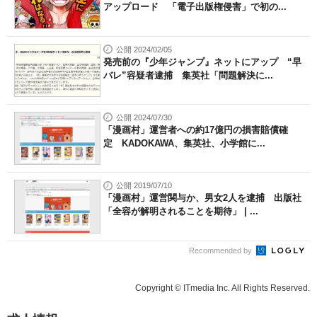
アップロード 「電子出版権侵害」で初の...
公開 2024/02/05
発売前の『少年ジャンプ』ネットにアップ “早
バレ”容疑者逮捕 集英社「問題解決に...
公開 2024/07/30
「漫画村」運営者への約17億円の損害賠償確
定 KADOKAWA、集英社、小学館に...
公開 2019/07/10
「漫画村」運営関与か、男女2人を逮捕 出版社
「全容が解明されることを期待」 | ...
Recommended by
Copyright © ITmedia Inc. All Rights Reserved.