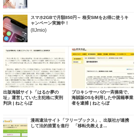
スマホ2GBで月額850円～ 格安SIMをお得に使うキ
ャンペーン実施中！
(IIJmio)
出版海賊サイト「はるか夢の
プロキシサーバの一斉摘発で、
址」運営していた主犯格に実刑
海賊版OSを利用した中国籍事業
判決 | ねとらぼ
者を逮捕 | ねとらぼ
漫画違法サイト「フリーブックス」、出版社が連携
して法的措置を進行 「移転先教えま...