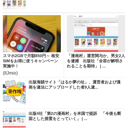
スマホ2GBで月額850円～ 格安
「漫画村」運営関与か、男女2人
SIMをお得に使うキャンペーン
を逮捕 出版社「全容が解明さ
実施中！
れることを期待」 | ...
(IIJmio)
出版海賊サイト「はるか夢の址」、運営者および漫
画を違法にアップロードした者9人逮...
出版4社「第2の漫画村」を米国で提訴 「今後も断
固とした措置をとっていく」 | ...