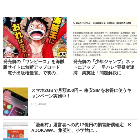
発売前の「ワンピース」を海賊
発売前の『少年ジャンプ』ネッ
版サイトに無断アップロード
トにアップ “早バレ”容疑者逮
「電子出版権侵害」で初の...
捕 集英社「問題解決に...
スマホ2GBで月額850円～ 格安SIMをお得に使うキ
ャンペーン実施中！
PR(IIJmio)
「漫画村」運営者への約17億円の損害賠償確定 K
ADOKAWA、集英社、小学館に...