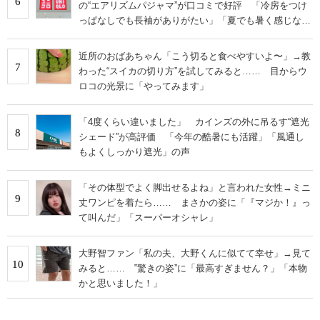
6
の“エアリズムパジャマ”が口コミで好評 「冷房をつけ
っぱなしでも長袖がありがたい」「夏でも暑く感じな
い」
近所のおばあちゃん「こう切ると食べやすいよ〜」→教
7
わった“スイカの切り方”を試してみると…… 目からウ
ロコの光景に「やってみます」
「4度くらい違いました」 カインズの外に吊るす“遮光
8
シェード”が高評価 「今年の酷暑にも活躍」「風通し
もよくしっかり遮光」の声
「その体型でよく脚出せるよね」と言われた女性→ミニ
9
丈ワンピを着たら…… まさかの姿に「『マジか！』っ
て叫んだ」「スーパーオシャレ」
大野智ファン「私の夫、大野くんに似てて幸せ」→見て
10
みると…… ‟驚きの姿”に「最高すぎません？」「本物
かと思いました！」