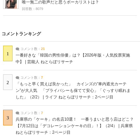
唯一無二の歌声だと思うボーカリストは？
回答数：8079
コメントランキング
コメント数：
21
1
一番好きな「韓国の男性俳優」は？【2026年版・人気投票実施
中】 | 芸能人 ねとらぼリサーチ
コメント数：
7
2
「もっと早く買えば良かった」 カインズの“車内遮光カーテ
ン”が大人気 「プライバシーも保てて安心」「ぐっすり眠れま
した」（2/2） | ライフ ねとらぼリサーチ：2ページ目
コメント数：
7
3
兵庫県の「ケーキ」の名店10選！ 一番うまいと思う店はどこ？
【7月12日は「デコレーションケーキの日」！】（2/4） | 兵庫県
ねとらぼリサーチ：2ページ目