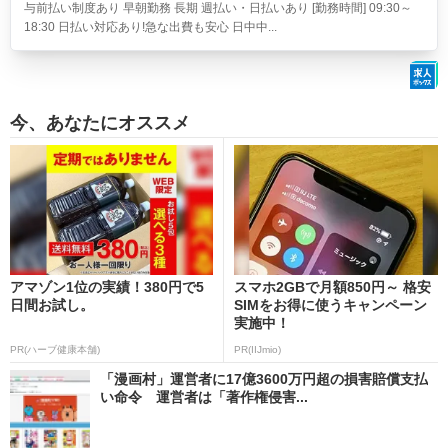
与前払い制度あり 早朝勤務 長期 週払い・日払いあり [勤務時間] 09:30～
18:30 日払い対応あり!急な出費も安心 日中中...
今、あなたにオススメ
アマゾン1位の実績！380円で5
スマホ2GBで月額850円～ 格安
日間お試し。
SIMをお得に使うキャンペーン
実施中！
PR(ハーブ健康本舗)
PR(IIJmio)
「漫画村」運営者に17億3600万円超の損害賠償支払
い命令 運営者は「著作権侵害...