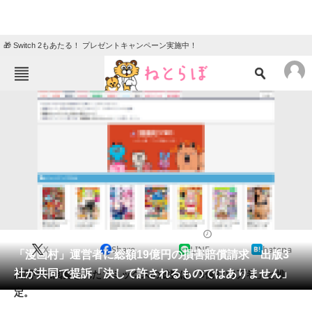
🎁 Switch 2もあたる！ プレゼントキャンペーン実施中！
ねとらぼメニュー
TOP
ニュース
エンタメ
クイズ
グルメ
地域
住まい
教育・育児
動物
リサーチ
2022/07/28 17:31（公開）
X
Share
LINE
hatena
会員記事
「漫画村」運営者に総額19億円の損害賠償請求 出版3
社が共同で提訴「決して許されるものではありません」
期間中に閲覧されたコミックスの総数は「5億3781万巻」と推
メディア
定。
注目記事を集めた総合ページ