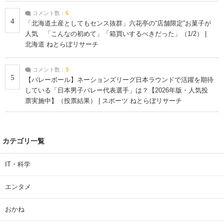
コメント数：
5
4
「北海道土産としてもセンス抜群」六花亭の“店舗限定”お菓子が
人気 「こんなの初めて」「箱買いするべきだった」（1/2） |
北海道 ねとらぼリサーチ
コメント数：
3
5
【バレーボール】ネーションズリーグ日本ラウンドで活躍を期待
している「日本男子バレー代表選手」は？【2026年版・人気投
票実施中】（投票結果） | スポーツ ねとらぼリサーチ
カテゴリ一覧
IT・科学
エンタメ
おかね