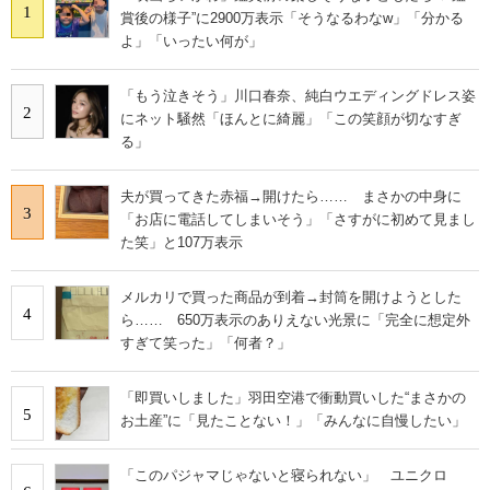
1
賞後の様子”に2900万表示「そうなるわなw」「分かる
よ」「いったい何が」
「もう泣きそう」川口春奈、純白ウエディングドレス姿
2
にネット騒然「ほんとに綺麗」「この笑顔が切なすぎ
る」
夫が買ってきた赤福→開けたら…… まさかの中身に
3
「お店に電話してしまいそう」「さすがに初めて見まし
た笑」と107万表示
メルカリで買った商品が到着→封筒を開けようとした
4
ら…… 650万表示のありえない光景に「完全に想定外
すぎて笑った」「何者？」
「即買いしました」羽田空港で衝動買いした“まさかの
5
お土産”に「見たことない！」「みんなに自慢したい」
「このパジャマじゃないと寝られない」 ユニクロ